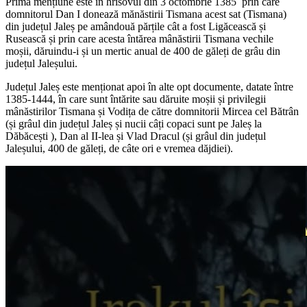
Prima mențiune este în hrisovul din 3 octombrie 1385 prin care
domnitorul Dan I donează mănăstirii Tismana acest sat (Tismana)
din județul Jaleș pe amândouă părțile cât a fost Ligăcească și
Rusească și prin care acesta întărea mânăstirii Tismana vechile
moșii, dăruindu-i și un mertic anual de 400 de găleți de grâu din
județul Jaleșului.
Județul Jaleș este menționat apoi în alte opt documente, datate între
1385-1444, în care sunt întărite sau dăruite moșii și privilegii
mânăstirilor Tismana și Vodița de către domnitorii Mircea cel Bătrân
(și grâul din județul Jaleș și nucii câți copaci sunt pe Jaleș la
Dăbăcești ), Dan al II-lea și Vlad Dracul (și grâul din județul
Jaleșului, 400 de găleți, de câte ori e vremea dăjdiei).