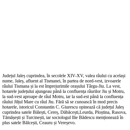
Județul Jaleș cuprindea, în secolele XIV-XV, valea râului cu același
nume, Jaleș, afluent al Tismanei, în partea de nord-vest, izvoarele
râului Tismana și la est împrejurimile orașului Târgu-Jiu. La vest,
hotarele județului ajungeau până la confluența râurilor Jiu și Motru,
la sud-vest aproape de râul Motru, iar la sud-est până la confluența
râului Jilțul Mare cu râul Jiu. Fără să se cunoască în mod precis
hotarele, istoricul Constantin C. Giurescu opinează că județul Jaleș
cuprindea satele Bălești, Cereș, Dăbăcești,Leurda, Ploștina, Rasova,
Tămășești și Turcinești, iar sociologul Ilie Bădescu menționează în
plus satele Bălcești, Ceauru și Vereșevo.