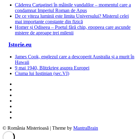
Căderea Cartaginei în mâinile vandalilor – momentul care a
condamnat Imperiul Roman de Apus
De ce viteza luminii este limita Universului? Misterul celei
mai importante constante din fizică
Homer și Odiseea – Poetul fără chip, epopeea care ascunde
mistere de aproape trei milenii
Istorie.eu
James Cook, englezul care a descoperit Australia și a murit în
Hawaii
9 mai 1940, Blitzkrieg asupra Europei
Ciuma lui Iustinian (sec.VI)
© România Misterioasă | Theme by
MantraBrain