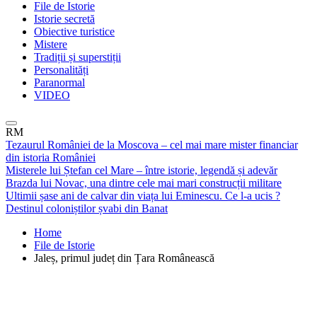
File de Istorie
Istorie secretă
Obiective turistice
Mistere
Tradiții și superstiții
Personalități
Paranormal
VIDEO
RM
Tezaurul României de la Moscova – cel mai mare mister financiar
din istoria României
Misterele lui Ștefan cel Mare – între istorie, legendă și adevăr
Brazda lui Novac, una dintre cele mai mari construcții militare
Ultimii șase ani de calvar din viața lui Eminescu. Ce l-a ucis ?
Destinul coloniștilor șvabi din Banat
Home
File de Istorie
Jaleș, primul județ din Țara Românească