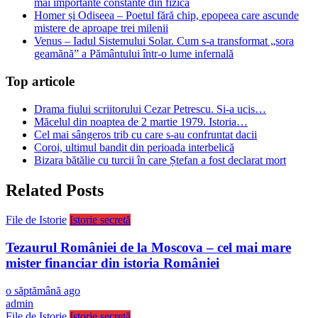
mai importante constante din fizică
Homer și Odiseea – Poetul fără chip, epopeea care ascunde
mistere de aproape trei milenii
Venus – Iadul Sistemului Solar. Cum s-a transformat „sora
geamănă” a Pământului într-o lume infernală
Top articole
Drama fiului scriitorului Cezar Petrescu. Si-a ucis…
Măcelul din noaptea de 2 martie 1979. Istoria…
Cel mai sângeros trib cu care s-au confruntat dacii
Coroi, ultimul bandit din perioada interbelică
Bizara bătălie cu turcii în care Ștefan a fost declarat mort
Related Posts
File de Istorie
Istorie secretă
Tezaurul României de la Moscova – cel mai mare
mister financiar din istoria României
o săptămână ago
admin
File de Istorie
Istorie secretă