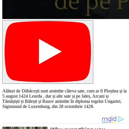
Alături de Dăbăcești sunt amintite câteva sate, cum ar fi Ploștina și la
5 august 1424 Leurda , dar și alte sate și pe Jaleș, Arcani și
Tămășiști și Bălești și Rasov amintite în diploma regelui Ungariei,
Sigismund de Luxemburg, din 28 octombrie 1428.