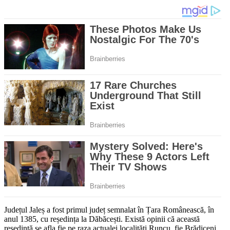
Județul Jaleș a fost primul județ semnalat în Țara Românească, în
anul 1385, cu reședința la Dăbăcești. Există opinii că această
reședință se afla fie pe raza actualei localități Runcu, fie Brădiceni,