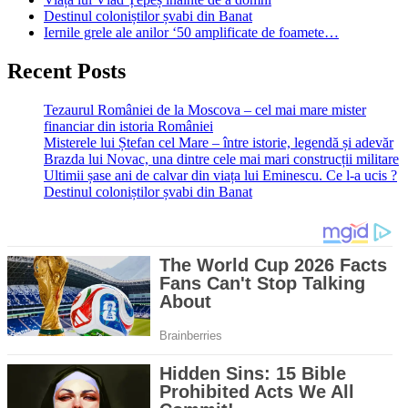
Destinul coloniștilor șvabi din Banat
Iernile grele ale anilor ‘50 amplificate de foamete…
Recent Posts
Tezaurul României de la Moscova – cel mai mare mister
financiar din istoria României
Misterele lui Ștefan cel Mare – între istorie, legendă și adevăr
Brazda lui Novac, una dintre cele mai mari construcții militare
Ultimii șase ani de calvar din viața lui Eminescu. Ce l-a ucis ?
Destinul coloniștilor șvabi din Banat