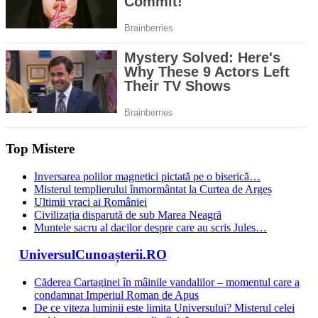
Top Mistere
Inversarea polilor magnetici pictată pe o biserică…
Misterul templierului înmormântat la Curtea de Argeș
Ultimii vraci ai României
Civilizația disparută de sub Marea Neagră
Muntele sacru al dacilor despre care au scris Jules…
UniversulCunoașterii.RO
Căderea Cartaginei în mâinile vandalilor – momentul care a
condamnat Imperiul Roman de Apus
De ce viteza luminii este limita Universului? Misterul celei