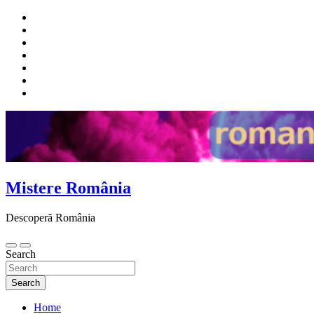
Skip
to
content
Mistere România
Descoperă România
Search
Search
Home