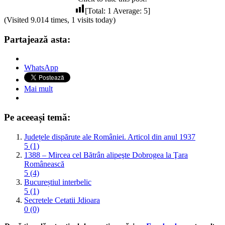
[Total:
1
Average:
5
]
(Visited 9.014 times, 1 visits today)
Partajează asta:
WhatsApp
Mai mult
Pe aceeași temă:
Județele dispărute ale României. Articol din anul 1937
5 (1)
1388 – Mircea cel Bătrân alipeşte Dobrogea la Ţara
Românească
5 (4)
Bucureștiul interbelic
5 (1)
Secretele Cetatii Jdioara
0 (0)