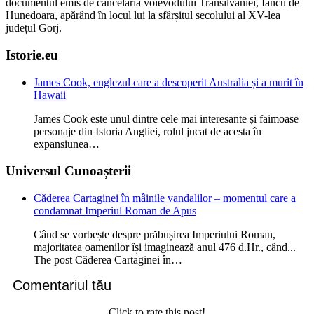
documentul emis de cancelaria voievodului Transilvaniei, Iancu de
Hunedoara, apărând în locul lui la sfârșitul secolului al XV-lea
județul Gorj.
Istorie.eu
James Cook, englezul care a descoperit Australia și a murit în
Hawaii
James Cook este unul dintre cele mai interesante și faimoase
personaje din Istoria Angliei, rolul jucat de acesta în
expansiunea…
Universul Cunoașterii
Căderea Cartaginei în mâinile vandalilor – momentul care a
condamnat Imperiul Roman de Apus
Când se vorbește despre prăbușirea Imperiului Roman,
majoritatea oamenilor își imaginează anul 476 d.Hr., când...
The post Căderea Cartaginei în…
Comentariul tău
Click to rate this post!