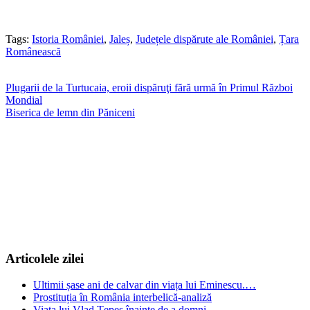
Tags:
Istoria României
,
Jaleș
,
Județele dispărute ale României
,
Țara
Românească
Navigare
Plugarii de la Turtucaia, eroii dispăruţi fără urmă în Primul Război
Mondial
în
Biserica de lemn din Păniceni
articole
Articolele zilei
Ultimii șase ani de calvar din viața lui Eminescu.…
Prostituția în România interbelică-analiză
Viața lui Vlad Țepeș înainte de a domni