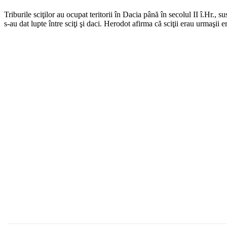
Triburile sciţilor au ocupat teritorii în Dacia până în secolul II î.Hr., 
s-au dat lupte între sciţi şi daci. Herodot afirma că sciţii erau urmaşii 