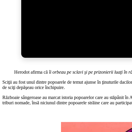
Herodot afirma că
îi orbeau pe sclavi şi pe prizonierii luaţi în r
Sciţii au fost unul dintre popoarele de temut ajunse în ţinuturile dacilor
de sciţi depăşeau orice închipuire.
Războaie sângeroase au marcat istoria popoarelor care au stăpânit în An
triburi nomade, însă niciunul dintre popoarele străine care au participat