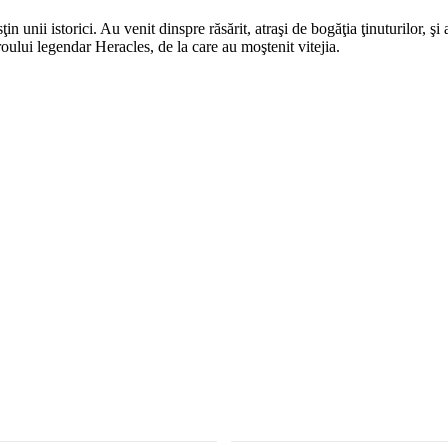
susţin unii istorici. Au venit dinspre răsărit, atraşi de bogăţia ţinuturilo
eroului legendar Heracles, de la care au moştenit vitejia.