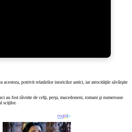
stora, potrivit relatărilor istoricilor antici, iar atrocităţile săvârşite
daci au fost râvnite de celţi, perşi, macedoneni, romani şi numeroase
 sciţilor.