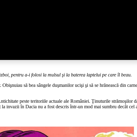
ăzboi, pentru a-i folosi la mulsul şi la baterea laptelui pe care îl beau.
. Obişnuiau să bea sângele duşmanilor ucişi şi să se hrănească din carnea ace
tichitate peste teritoriile actuale ale României. Ţinuturile strămoşilor 
 la invazii în Dacia nu a fost descris într-un mod mai sumbru decât cel al