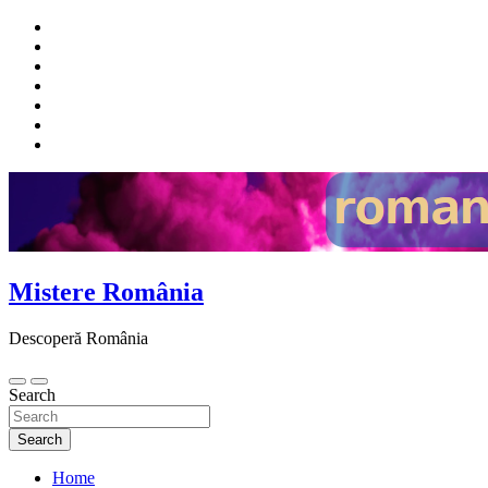
Skip
to
content
Mistere România
Descoperă România
Search
Search
Home