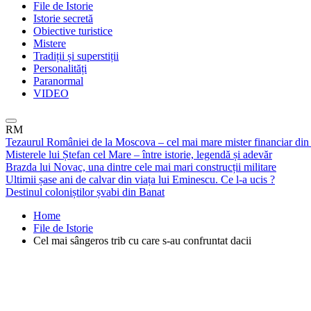
File de Istorie
Istorie secretă
Obiective turistice
Mistere
Tradiții și superstiții
Personalități
Paranormal
VIDEO
RM
Tezaurul României de la Moscova – cel mai mare mister financiar din
Misterele lui Ștefan cel Mare – între istorie, legendă și adevăr
Brazda lui Novac, una dintre cele mai mari construcții militare
Ultimii șase ani de calvar din viața lui Eminescu. Ce l-a ucis ?
Destinul coloniștilor șvabi din Banat
Home
File de Istorie
Cel mai sângeros trib cu care s-au confruntat dacii