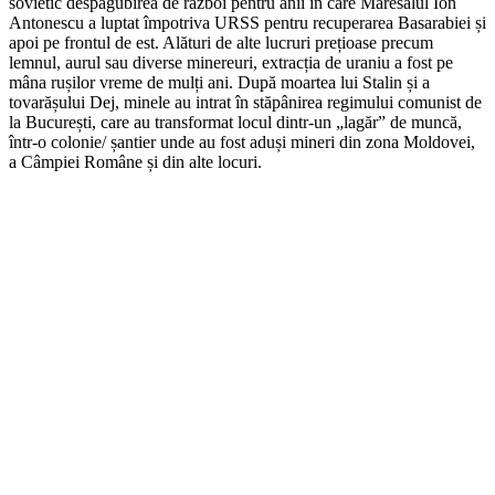
sovietic despăgubirea de război pentru anii în care Maresalul Ion
Antonescu a luptat împotriva URSS pentru recuperarea Basarabiei și
apoi pe frontul de est. Alături de alte lucruri prețioase precum
lemnul, aurul sau diverse minereuri, extracția de uraniu a fost pe
mâna rușilor vreme de mulți ani. După moartea lui Stalin și a
tovarășului Dej, minele au intrat în stăpânirea regimului comunist de
la București, care au transformat locul dintr-un „lagăr” de muncă,
într-o colonie/ șantier unde au fost aduși mineri din zona Moldovei,
a Câmpiei Române și din alte locuri.