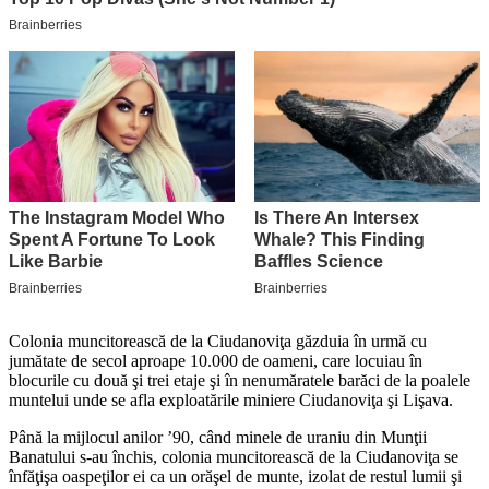
Colonia muncitorească de la Ciudanoviţa găzduia în urmă cu
jumătate de secol aproape 10.000 de oameni, care locuiau în
blocurile cu două şi trei etaje şi în nenumăratele barăci de la poalele
muntelui unde se afla exploatările miniere Ciudanoviţa şi Lişava.
Până la mijlocul anilor ’90, când minele de uraniu din Munţii
Banatului s-au închis, colonia muncitorească de la Ciudanoviţa se
înfăţişa oaspeţilor ei ca un orăşel de munte, izolat de restul lumii şi