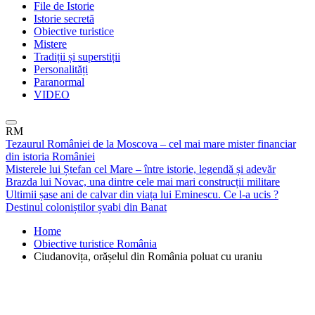
File de Istorie
Istorie secretă
Obiective turistice
Mistere
Tradiții și superstiții
Personalități
Paranormal
VIDEO
RM
Tezaurul României de la Moscova – cel mai mare mister financiar
din istoria României
Misterele lui Ștefan cel Mare – între istorie, legendă și adevăr
Brazda lui Novac, una dintre cele mai mari construcții militare
Ultimii șase ani de calvar din viața lui Eminescu. Ce l-a ucis ?
Destinul coloniștilor șvabi din Banat
Home
Obiective turistice România
Ciudanovița, orășelul din România poluat cu uraniu