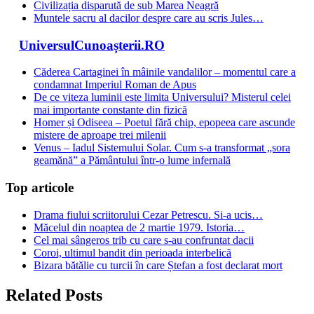
Civilizația disparută de sub Marea Neagră
Muntele sacru al dacilor despre care au scris Jules…
UniversulCunoașterii.RO
Căderea Cartaginei în mâinile vandalilor – momentul care a
condamnat Imperiul Roman de Apus
De ce viteza luminii este limita Universului? Misterul celei
mai importante constante din fizică
Homer și Odiseea – Poetul fără chip, epopeea care ascunde
mistere de aproape trei milenii
Venus – Iadul Sistemului Solar. Cum s-a transformat „sora
geamănă” a Pământului într-o lume infernală
Top articole
Drama fiului scriitorului Cezar Petrescu. Si-a ucis…
Măcelul din noaptea de 2 martie 1979. Istoria…
Cel mai sângeros trib cu care s-au confruntat dacii
Coroi, ultimul bandit din perioada interbelică
Bizara bătălie cu turcii în care Ștefan a fost declarat mort
Related Posts