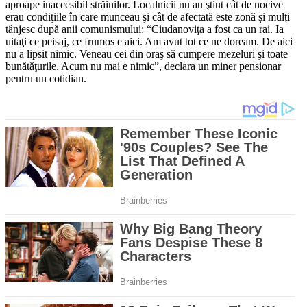
aproape inaccesibil străinilor. Localnicii nu au ştiut cât de nocive
erau condiţiile în care munceau şi cât de afectată este zonă și mulți
tânjesc după anii comunismului: “Ciudanoviţa a fost ca un rai. Ia
uitaţi ce peisaj, ce frumos e aici. Am avut tot ce ne doream. De aici
nu a lipsit nimic. Veneau cei din oraş să cumpere mezeluri şi toate
bunătăţurile. Acum nu mai e nimic”, declara un miner pensionar
pentru un cotidian.