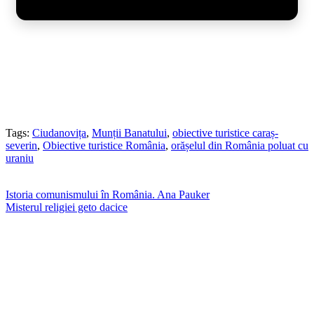
Tags:
Ciudanovița
,
Munții Banatului
,
obiective turistice caraș-
severin
,
Obiective turistice România
,
orășelul din România poluat cu
uraniu
Navigare
Istoria comunismului în România. Ana Pauker
Misterul religiei geto dacice
în
articole