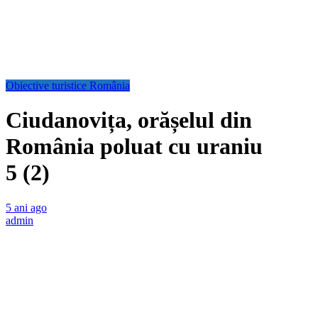
Obiective turistice România
Ciudanovița, orășelul din
România poluat cu uraniu
5 (2)
5 ani ago
admin