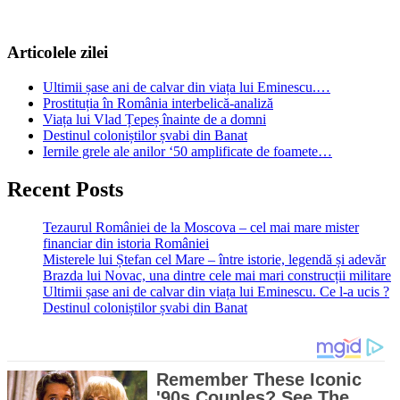
Articolele zilei
Ultimii șase ani de calvar din viața lui Eminescu.…
Prostituția în România interbelică-analiză
Viața lui Vlad Țepeș înainte de a domni
Destinul coloniștilor șvabi din Banat
Iernile grele ale anilor ‘50 amplificate de foamete…
Recent Posts
Tezaurul României de la Moscova – cel mai mare mister
financiar din istoria României
Misterele lui Ștefan cel Mare – între istorie, legendă și adevăr
Brazda lui Novac, una dintre cele mai mari construcții militare
Ultimii șase ani de calvar din viața lui Eminescu. Ce l-a ucis ?
Destinul coloniștilor șvabi din Banat