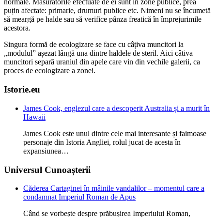
normale. Măsurătorile efectuate de ei sunt în zone publice, prea
puțin afectate: primarie, drumuri publice etc. Nimeni nu se încumetă
să meargă pe halde sau să verifice pânza freatică în împrejurimile
acestora.
Singura formă de ecologizare se face cu câțiva muncitori la
„modulul” așezat lângă una dintre haldele de steril. Aici câtiva
muncitori separă uraniul din apele care vin din vechile galerii, ca
proces de ecologizare a zonei.
Istorie.eu
James Cook, englezul care a descoperit Australia și a murit în
Hawaii
James Cook este unul dintre cele mai interesante și faimoase
personaje din Istoria Angliei, rolul jucat de acesta în
expansiunea…
Universul Cunoașterii
Căderea Cartaginei în mâinile vandalilor – momentul care a
condamnat Imperiul Roman de Apus
Când se vorbește despre prăbușirea Imperiului Roman,