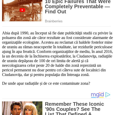
Abia după 1990, au început să fie date publicităţii studii cu privire la
poluarea din zonă ale căror rezultate au fost considerate alarmante de
organizaţiile ecologiste. Acestea au reclamat că haldele fostelor mine
de uraniu au rămas neacoperite în totalitate, iar rezidurile periculoase
ajung în apa freatică. Conform organizaţiilor de mediu, în anul 2016,
la un deceniu de la închiserea exploatărilor, la Ciudanoviţa, radiaţiile
de uraniu depăşeau de 100 de ori limita de alertă şi că
neecologizarea celor peste 20 de halde din zonă reprezintă un
pericol permanent nu doar pentru cei câteva sute de localnici din
Ciudanoviţa, dar şi pentru populaţia din întreaga zonă.
De unde apar radiațiile și de ce este contaminate zona?