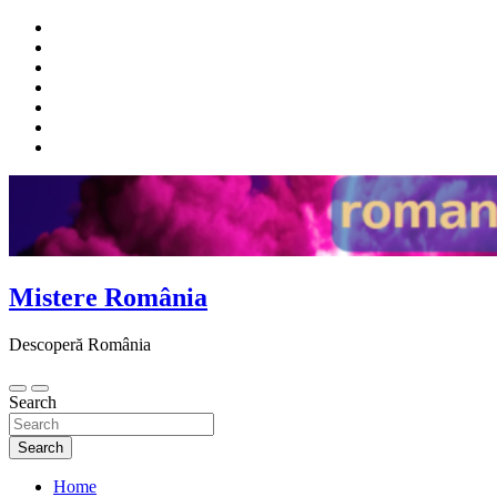
Skip
to
content
Mistere România
Descoperă România
Search
Search
Home