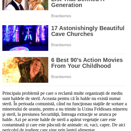
Principala problemă pe care o reclamă multe organizații de mediu
sunt haldele de steril. Aceasta pentru că în halde nu există numai
steril. În perioada comunistă, când nu funcţionau staţiile de sortare a
minereului de uraniu, pentru a nu trimite la Uzina Feldioara minereu
şi steril, la presiunea Securităţii, întreaga extracţie se arunca pe
halde. Azi pe aceste halde de steril a apărut vegetație care este
contaminată și care este păscută de animale: oi, vaci, capre. De aici
pericolul de iradiere care vine prin lanţul alimentar.