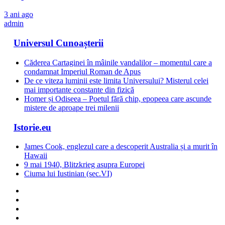
3 ani ago
admin
Universul Cunoașterii
Căderea Cartaginei în mâinile vandalilor – momentul care a
condamnat Imperiul Roman de Apus
De ce viteza luminii este limita Universului? Misterul celei
mai importante constante din fizică
Homer și Odiseea – Poetul fără chip, epopeea care ascunde
mistere de aproape trei milenii
Istorie.eu
James Cook, englezul care a descoperit Australia și a murit în
Hawaii
9 mai 1940, Blitzkrieg asupra Europei
Ciuma lui Iustinian (sec.VI)