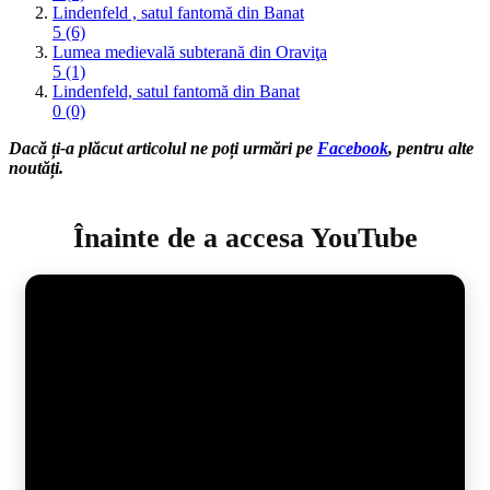
Lindenfeld , satul fantomă din Banat
5 (6)
Lumea medievală subterană din Oraviţa
5 (1)
Lindenfeld, satul fantomă din Banat
0 (0)
Dacă ți-a plăcut articolul ne poți urmări pe
Facebook
, pentru alte
noutăți.
Înainte de a accesa YouTube