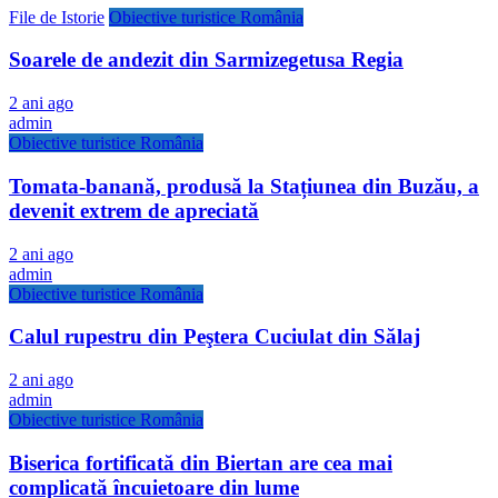
File de Istorie
Obiective turistice România
Soarele de andezit din Sarmizegetusa Regia
2 ani ago
admin
Obiective turistice România
Tomata-banană, produsă la Stațiunea din Buzău, a
devenit extrem de apreciată
2 ani ago
admin
Obiective turistice România
Calul rupestru din Peştera Cuciulat din Sălaj
2 ani ago
admin
Obiective turistice România
Biserica fortificată din Biertan are cea mai
complicată încuietoare din lume