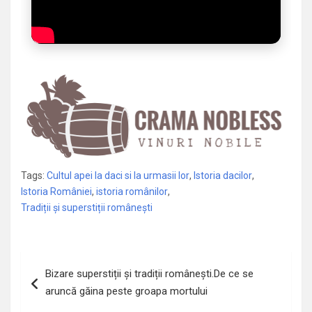
Tags:
Cultul apei la daci si la urmasii lor
,
Istoria dacilor
,
Istoria României
,
istoria românilor
,
Tradiții și superstiții românești
Navigare
Bizare superstiții și tradiții românești.De ce se
în
aruncă găina peste groapa mortului
articole