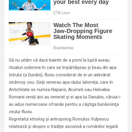
Să nu uităm că dacii înainte de a porni la luptă aveau
ritualuri solemne în care se împărtăşeau şi beau din apa
Istrului (a Dunării), fluviu considerat de ei un adevărat
strămoş-zeu. Geţii venerau apa râului Ialomiţa, care în
Antichitate se numea Naparis, Arumeti sau Helivakia.
Romanii veniţi aici au venerat şi ei apa lui Danubis, căruia i-
au adus numeroase ofrande pentru a câştiga bunăvoinţa
zeului-fluviu.
Regretatul etnolog şi antropolog Romulus Vulpescu
relatează şi despre o tradiţie ascunsă a românilor legată