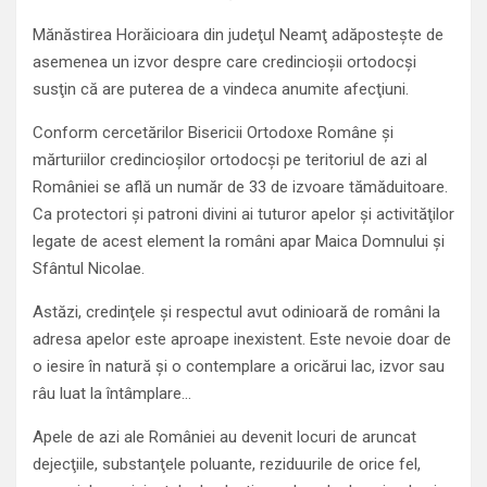
Mănăstirea Horăicioara din judeţul Neamţ adăposteşte de
asemenea un izvor despre care credincioşii ortodocşi
susţin că are puterea de a vindeca anumite afecţiuni.
Conform cercetărilor Bisericii Ortodoxe Române şi
mărturiilor credincioşilor ortodocşi pe teritoriul de azi al
României se află un număr de 33 de izvoare tămăduitoare.
Ca protectori şi patroni divini ai tuturor apelor şi activităţilor
legate de acest element la români apar Maica Domnului şi
Sfântul Nicolae.
Astăzi, credinţele şi respectul avut odinioară de români la
adresa apelor este aproape inexistent. Este nevoie doar de
o iesire în natură şi o contemplare a oricărui lac, izvor sau
râu luat la întâmplare…
Apele de azi ale României au devenit locuri de aruncat
dejecţiile, substanţele poluante, reziduurile de orice fel,