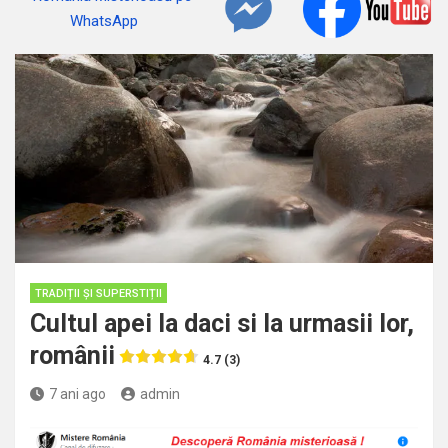
TRADIȚII ȘI SUPERSTIȚII
Cultul apei la daci si la urmasii lor,
românii
4.7 (3)
7 ani ago
admin