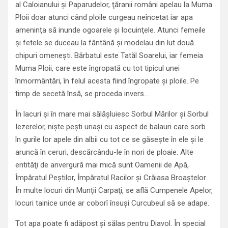
al Caloianului şi Paparudelor, ţăranii români apelau la Muma
Ploii doar atunci când ploile curgeau neîncetat iar apa
ameninţa să inunde ogoarele şi locuinţele. Atunci femeile
şi fetele se duceau la fântână şi modelau din lut două
chipuri omeneşti. Bărbatul este Tatăl Soarelui, iar femeia
Muma Ploii, care este îngropată cu tot tipicul unei
înmormântări, în felul acesta fiind îngropate şi ploile. Pe
timp de secetă însă, se proceda invers…
În lacuri şi în mare mai sălăşluiesc Sorbul Mărilor şi Sorbul
Iezerelor, nişte peşti uriaşi cu aspect de balauri care sorb
în gurile lor apele din albii cu tot ce se găseşte în ele şi le
aruncă în ceruri, descărcându-le în nori de ploaie. Alte
entităţi de anvergură mai mică sunt Oamenii de Apă,
Împăratul Peştilor, Împăratul Racilor şi Crăiasa Broaştelor.
În multe locuri din Munţii Carpaţi, se află Cumpenele Apelor,
locuri tainice unde ar coborî însuşi Curcubeul să se adape.
Tot apa poate fi adăpost şi sălas pentru Diavol. În special