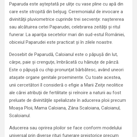
Paparuda este aşteptată pe uliţe cu vase pline cu apă din
care este stropită din belşug. Ceremonialul de invocare a
divinităţii pluviometrice cuprinde trei secvenţe: naştererea
sau alcătuirea cetei Paparudei, celebrarea zeităţii şi ritul
funerar. La apariţia secetelor mari din sud-estul României,
obiceiul Paparudei este practicat şi în zilele noastre.
Deosebit de Paparudă, Caloianul este o păpuşă din lut,
cârpe, paie şi crenguţe, îmbrăcată cu hăinuţe de pânză.
Este o păpuşă cu chip pronunţat bărbătesc, având uneori
ataşate organe genitale proeminente. Cu toate acestea,
unii cercetători îl consideră o efigie a Marii Zeiţe neolitice
ale cărei atribuţii de fertilitate şi reînoire a naturii au fost
preluate de divinităţile spelializate în aducerea ploii precum
Moaşa Ploii, Mama Caloiana, Zâna Scaloiana, Caloianul,
Scaloianul.
Aducerea sau oprirea ploilor se face conform modelului
universal prin diverse rituri funerare preistorice precum