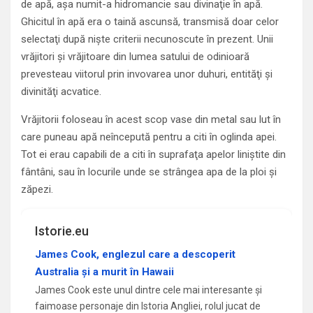
de apă, aşa numit-a hidromancie sau divinaţie în apă.
Ghicitul în apă era o taină ascunsă, transmisă doar celor
selectaţi după nişte criterii necunoscute în prezent. Unii
vrăjitori şi vrăjitoare din lumea satului de odinioară
prevesteau viitorul prin invovarea unor duhuri, entităţi şi
divinităţi acvatice.
Vrăjitorii foloseau în acest scop vase din metal sau lut în
care puneau apă neîncepută pentru a citi în oglinda apei.
Tot ei erau capabili de a citi în suprafaţa apelor liniştite din
fântâni, sau în locurile unde se strângea apa de la ploi şi
zăpezi.
Istorie.eu
James Cook, englezul care a descoperit
Australia și a murit în Hawaii
James Cook este unul dintre cele mai interesante și
faimoase personaje din Istoria Angliei, rolul jucat de