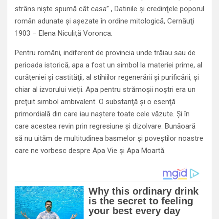
strâns nişte spumă cât casa” , Datinile şi credinţele poporul
român adunate şi aşezate în ordine mitologică, Cernăuţi
1903 – Elena Niculiţă Voronca.
Pentru români, indiferent de provincia unde trăiau sau de
perioada istorică, apa a fost un simbol la materiei prime, al
curăţeniei şi castităţii, al stihiilor regenerării şi purificării, şi
chiar al izvorului vieţii. Apa pentru strămoşii noştri era un
preţuit simbol ambivalent. O substanţă şi o esenţă
primordială din care iau naştere toate cele văzute. Şi în
care acestea revin prin regresiune şi dizolvare. Bunăoară
să nu uităm de multitudinea basmelor şi poveştilor noastre
care ne vorbesc despre Apa Vie şi Apa Moartă.