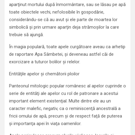
aparţinut mortului după înmormântare, sau se lăsau pe apă
toate obiectele vechi, nefolosibile în gospodărie,
considerându-se că au avut şi ele parte de moartea lor
simbolică şi prin urmare aparţin deja strămoşilor la care
trebuie să ajungă.
În magia populară, toate apele curgătoare aveau ca arhetip
de raportare Apa Sâmbetei, şi deveneau astfel căi de
exorcizare a tuturor bolilor şi relelor.
Entităţile apelor şi chemătorii ploilor
Panteonul mitologic popular românesc al apelor cuprinde o
serie de entităţi ale apelor cu rol de patronare a acestui
important element existenţial. Multe dintre ele au un
caracter malefic, negativ, ca o reminiscenţă ancestrală a
fricii omului de apă, precum şi de respect faţă de puterea
şi importanţa apei în viaţa oamenilor.