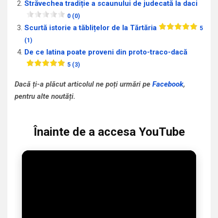
Străvechea tradiție a scaunului de judecată la daci
0 (0)
Scurtă istorie a tăblițelor de la Tărtăria
5
(1)
De ce latina poate proveni din proto-traco-dacă
5 (3)
Dacă ți-a plăcut articolul ne poți urmări pe
Facebook
,
pentru alte noutăți.
Înainte de a accesa YouTube