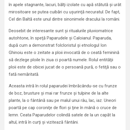
în apele stagnante, lacuri, bălţi izolate cu apă stătută şi urât
mirositoare se putea cuibări cu uşurinţă necuratul. De fapt,
Cel din Baltă este unul dintre sinonimele dracului la români.
Deosebit de interesante sunt şi ritualurile pluviomatrice
autohtone, în speţă Paparudele şi Caloianul. Paparuda,
după cum a demonstrat folcloristul şi etnologul Ion
Ghinoiu este o zeitate a ploii invocată de o ceată feminină
să dezlege ploile în ziua ci poartă numele. Rolul entităţii
ploii este de obicei jucat de o persoană pură, o fetiţă sau o
fată nemăritată.
Aceasta intră în rolul paparudei îmbrăcându-se cu frunze
de boz, brusture şi mai rar frunze şi tulpine de la alte
plante, la o fântână sau pe malul unui râu, lac, iaz. Uneori
poartă pe cap coroniţe de flori şi ţine în mână o cruce de
lemn. Ceata Paparudelor colindă satele de la un capăt la
altul, intră în curţi şi vizitează fântâni.