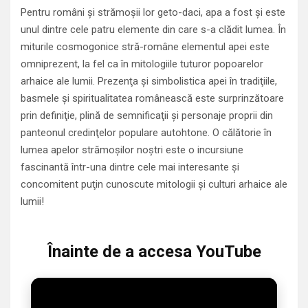
Pentru români şi strămoşii lor geto-daci, apa a fost şi este
unul dintre cele patru elemente din care s-a clădit lumea. În
miturile cosmogonice stră-române elementul apei este
omniprezent, la fel ca în mitologiile tuturor popoarelor
arhaice ale lumii. Prezenţa şi simbolistica apei în tradiţiile,
basmele şi spiritualitatea românească este surprinzătoare
prin definiţie, plină de semnificaţii şi personaje proprii din
panteonul credinţelor populare autohtone. O călătorie în
lumea apelor strămoşilor noştri este o incursiune
fascinantă într-una dintre cele mai interesante şi
concomitent puţin cunoscute mitologii şi culturi arhaice ale
lumii!
Înainte de a accesa YouTube