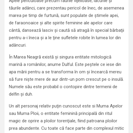
Apele periculoase precum râurile vijelioase, lacurile şi
tăurile adânci, care prezentau pericol de înec, de asemenea
marea pe timp de furtună, sunt populate de ştimele apei,
de faraonoaice şi alte spirite feminine ale apelor care
cântă, dansează lasciv şi caută să atragă în special bărbaţii
pentru a-i îneca şi a le ţine sufletele robite în lumea lor din
adâncuri.
În Marea Neagră există şi singura entitate mitologică
marină a românilor, anume Dulful. Este peştele ce iese din
apa mării pentru a se transforma în om şi încearcă mereu
să fure nişte mere de aur dintr-un pom crescut pe o insulă.
Numele său este probabil o contopire dintre termenii de
delfin şi duh.
Un alt personaj relativ puţin cunoscut este si Muma Apelor
sau Muma Ploii, o entitate feminină principală din ritul
magic de oprire a ploilor torenţiale, fiind patroana ploilor
prea abundente. Cu toate că face parte din complexul mitic