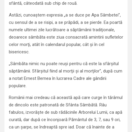
sfântă, câteodată sub chip de rouă.
Astăzi, cunoaştem expresia „a se duce pe Apa Sâmbetei”,
cu sensul de a se risipi, a se prăpădi, a se pierde. Ea poartă
numele ultimei zile lucrătoare a săptămânii tradiţionale,
deoarece sâmbăta este ziua consacrată amintirii sufletelor
celor morţi, atât în calendarul popular, cât şi în cel
bisericesc.
„Sâmbăta nimic nu poate reuşi pentru că este la sfârşitul
săptămânii. Sfârşitul fiind al morţii şi al morţilor”, după cum
a notat Ernest Bernea în lucrarea Cadre ale gândirii
populare.
Românii mai credeau că această apă care curge în tărâmul
de dincolo este patronată de Sfânta Sâmbătă. Râu
fabulos, izvorăşte de sub rădăcinile Arborelui Lumii, ca apă
curată, dar după ce înconjoară Pământul de 3, 7, sau 9 ori,
ca un şarpe, se îndreaptă spre iad. Doar că înainte de a