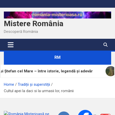
Skip
to
content
Mistere România
Descoperă România
RM
re – între istorie, legendă și adevăr
Brazda lui Nov
Home
Tradiții și superstiții
Cultul apei la daci si la urmasii lor, românii