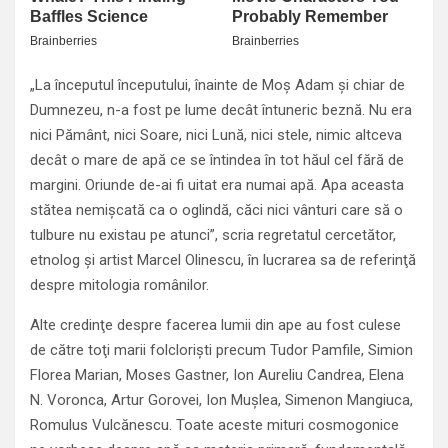
„La începutul începutului, înainte de Moş Adam şi chiar de
Dumnezeu, n-a fost pe lume decât întuneric beznă. Nu era
nici Pământ, nici Soare, nici Lună, nici stele, nimic altceva
decât o mare de apă ce se întindea în tot hăul cel fără de
margini. Oriunde de-ai fi uitat era numai apă. Apa aceasta
stătea nemişcată ca o oglindă, căci nici vânturi care să o
tulbure nu existau pe atunci”, scria regretatul cercetător,
etnolog şi artist Marcel Olinescu, în lucrarea sa de referinţă
despre mitologia românilor.
Alte credinţe despre facerea lumii din ape au fost culese
de către toţi marii folclorişti precum Tudor Pamfile, Simion
Florea Marian, Moses Gastner, Ion Aureliu Candrea, Elena
N. Voronca, Artur Gorovei, Ion Muşlea, Simenon Mangiuca,
Romulus Vulcănescu. Toate aceste mituri cosmogonice