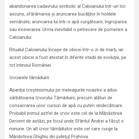
abandonarea cadavrului simbolic al Caloianului într-un loc
ascuns, sfărâmarea şi aruncarea bucăţilor în holdele
semănate, aruncarea lui într-o apă curgătoare, îngroparea
sau incinerarea. Urma inevitabil o petrecere de pomenire a
Caloianului.
Ritualul Caloianului începe de obicei într-o zi de marţi, iar
acest obicei a fost atestat în diferite stadii de evoluţie, pe
tot întinsul României.
Izvoarele tămăduirii
Apariţia creştinismului pe meleagurile noastre a adus
sărbătoarea Izvorului Tămăduirii, precum alături de
consacrarea unor cursuri de apă cu puteri vindecătoare.
Probabil primul astfel de izvor este cel de la Mănăstirea
Dervent de astăzi, pe locul unde Sfântul Andrei a făcut o
minune. Un alt izvor tămăduitor este cel care curge la
Mănăstirea Ghighiu din judeţul Prahova.