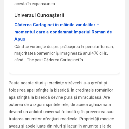
acesta în expansiunea…
Universul Cunoașterii
Căderea Cartaginei în mâinile vandalilor –
momentul care a condamnat Imperiul Roman de
Apus
Când se vorbește despre prăbușirea Imperiului Roman,
majoritatea oamenilor își imaginează anul 476 d.Hr.,
când... The post Căderea Cartaginei în…
Peste aceste rituri şi credinţe străvechi s-a grefat şi
folosirea apei sfinţite la biserică. În credinţele românilor
apa sfinţită la biserică devine pură şi miraculoasă. Are
puterea de a izgoni spiritele rele, de aceea aghiazma a
devenit un antidot universal folosită şi în prevenirea sau
tratarea anumitor afecţiuni medicale. Proprietăţi magice
aveau şi apele luate din râuri şi lacuri în anumite zile de