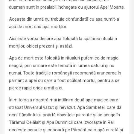
duşman sunt în prealabil închegate cu ajutorul Apei Moarte.
Aceasta din urmă nu trebuie confundată cu aşa numit-a
apă de mort sau apa morţilor.
Aici este vorba despre apa folosită la spălarea rituală a
morţilor, obicei prezent şi astăzi.
Apa de mort este folosită în ritualuri puternice de magie
neagră, prin urmare este temută în lumea satului şi nu
numai. Toate tradiţiile româneşti recomandă aruncarea în
pământ a apei cu care a fost scăldat mortul, pentru a se
pierde rapid orice urmă a ei.
În mitologia noastră mai întâlnim două ape magice care
străbat Universul văzut şi nevăzut. Apa Sâmbetei, care dă
ocol Pământului, poartă obiectele pierdute şi se scuge în
Tărâmul Celălalt şi Apa Duminicii care izvorăşte în Rai,
ocoleşte cerurile şi coboară pe Pământ ca o apă curată şi