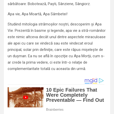
sărbătoare: Bobotează, Paşti, Sânziene, Sângiorz.
Apa vie, Apa Moartă, Apa Sâmbetei!
Studiind mitologia strămoşilor noştri, descoperim şi Apa
Vie. Prezentă în basme şi legende, apa vie a stră-românilor
este nimic altceva decât unul dintre aspectele miraculoase
ale apei cu care se vindecă sau este vindecat eroul
principal, solar prin definiţie, care este răpus mişeleşte de
un duşman. Ea nu se află în opoziţie cu Apa Morţii, cum s-
ar crede la prima vedere, ci este într-o relaţie de
complementaritate totală cu aceasta din urmă.