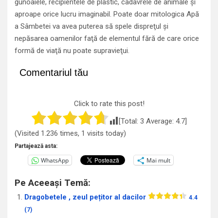
gunoaiele, recipientele de plastic, cadavrele de animale şi
aproape orice lucru imaginabil. Poate doar mitologica Apă
a Sâmbetei va avea puterea să spele dispreţul şi
nepăsarea oamenilor faţă de elementul fără de care orice
formă de viaţă nu poate supravieţui.
Comentariul tău
Click to rate this post!
[Total:
3
Average:
4.7
]
(Visited 1.236 times, 1 visits today)
Partajează asta:
WhatsApp
Mai mult
Pe Aceeași Temă:
Dragobetele , zeul pețitor al dacilor
4.4
(7)