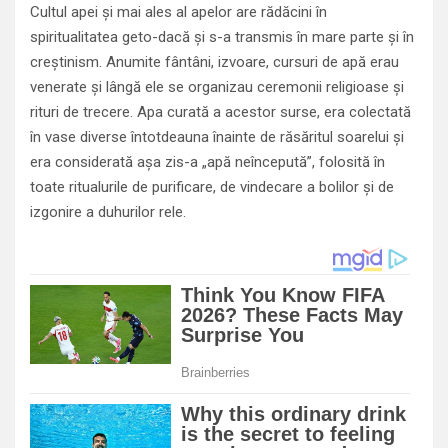
Cultul apei şi mai ales al apelor are rădăcini în
spiritualitatea geto-dacă şi s-a transmis în mare parte şi în
creştinism. Anumite fântâni, izvoare, cursuri de apă erau
venerate şi lângă ele se organizau ceremonii religioase şi
rituri de trecere. Apa curată a acestor surse, era colectată
în vase diverse întotdeauna înainte de răsăritul soarelui şi
era considerată aşa zis-a „apă neîncepută”, folosită în
toate ritualurile de purificare, de vindecare a bolilor şi de
izgonire a duhurilor rele.