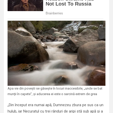
Apa vie din poveşti se găseşte în locuri inaccesibile, „unde se bat
munţii în capete”, şi aducerea ei este o sarcină extrem de grea
„Din început era numai apă, Dumnezeu zbura pe sus ca un
hulub, iar Necuratul cu trei rânduri de aripi stă sub apă şi a