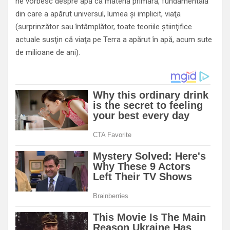
ne vorbesc despre apă ca materia primară, fundamentală
din care a apărut universul, lumea şi implicit, viaţa
(surprinzător sau întâmplător, toate teoriile ştiinţifice
actuale susţin că viaţa pe Terra a apărut în apă, acum sute
de milioane de ani).