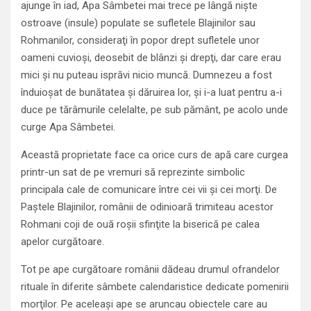
ajunge în iad, Apa Sâmbetei mai trece pe lângă nişte
ostroave (insule) populate se sufletele Blajinilor sau
Rohmanilor, consideraţi în popor drept sufletele unor
oameni cuvioşi, deosebit de blânzi şi drepţi, dar care erau
mici şi nu puteau isprăvi nicio muncă. Dumnezeu a fost
înduioşat de bunătatea şi dăruirea lor, şi i-a luat pentru a-i
duce pe tărâmurile celelalte, pe sub pământ, pe acolo unde
curge Apa Sâmbetei.
Această proprietate face ca orice curs de apă care curgea
printr-un sat de pe vremuri să reprezinte simbolic
principala cale de comunicare între cei vii şi cei morţi. De
Paştele Blajinilor, românii de odinioară trimiteau acestor
Rohmani coji de ouă roşii sfinţite la biserică pe calea
apelor curgătoare.
Tot pe ape curgătoare românii dădeau drumul ofrandelor
rituale în diferite sâmbete calendaristice dedicate pomenirii
morţilor. Pe aceleaşi ape se aruncau obiectele care au