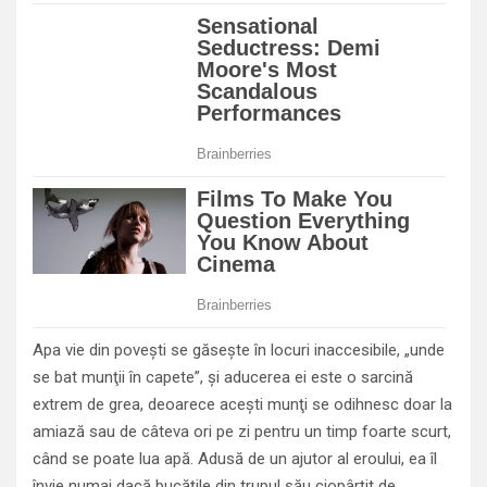
Apa vie din poveşti se găseşte în locuri inaccesibile, „unde
se bat munţii în capete”, şi aducerea ei este o sarcină
extrem de grea, deoarece aceşti munţi se odihnesc doar la
amiază sau de câteva ori pe zi pentru un timp foarte scurt,
când se poate lua apă. Adusă de un ajutor al eroului, ea îl
învie numai dacă bucăţile din trupul său ciopârţit de