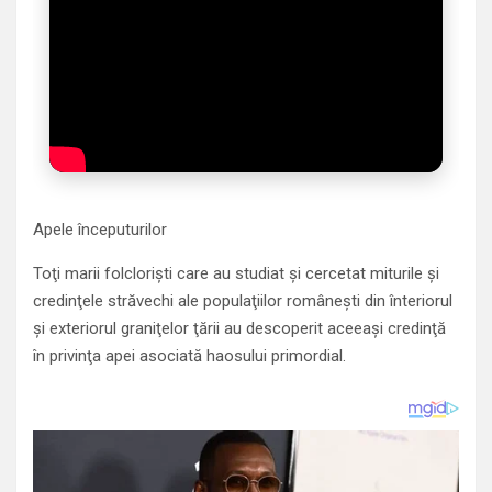
Apele începuturilor
Toţi marii folclorişti care au studiat şi cercetat miturile şi
credinţele străvechi ale populaţiilor româneşti din înteriorul
şi exteriorul graniţelor ţării au descoperit aceeaşi credinţă
în privinţa apei asociată haosului primordial.