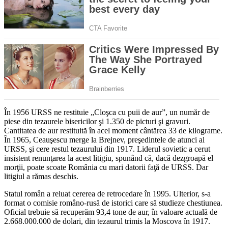
În 1956 URSS ne restituie „Cloşca cu puii de aur”, un număr de
piese din tezaurele bisericilor şi 1.350 de picturi şi gravuri.
Cantitatea de aur restituită în acel moment cântărea 33 de kilograme.
În 1965, Ceauşescu merge la Brejnev, preşedintele de atunci al
URSS, şi cere restul tezaurului din 1917. Liderul sovietic a cerut
insistent renunţarea la acest litigiu, spunând că, dacă dezgroapă el
morţii, poate scoate România cu mari datorii faţă de URSS. Dar
litigiul a rămas deschis.
Statul român a reluat cererea de retrocedare în 1995. Ulterior, s-a
format o comisie româno-rusă de istorici care să studieze chestiunea.
Oficial trebuie să recuperăm 93,4 tone de aur, în valoare actuală de
2.668.000.000 de dolari, din tezaurul trimis la Moscova în 1917.