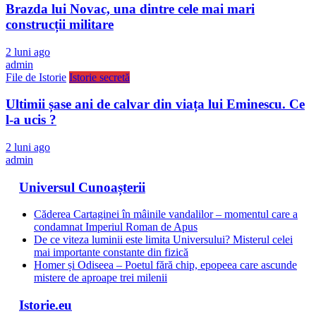
Brazda lui Novac, una dintre cele mai mari
construcții militare
2 luni ago
admin
File de Istorie
Istorie secretă
Ultimii șase ani de calvar din viața lui Eminescu. Ce
l-a ucis ?
2 luni ago
admin
Universul Cunoașterii
Căderea Cartaginei în mâinile vandalilor – momentul care a
condamnat Imperiul Roman de Apus
De ce viteza luminii este limita Universului? Misterul celei
mai importante constante din fizică
Homer și Odiseea – Poetul fără chip, epopeea care ascunde
mistere de aproape trei milenii
Istorie.eu