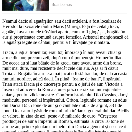
Neamul dacic al agatârşilor, sau dacii ardeleni, a fost loca­lizat de
Herodot la izvoarele râului Maris (Mureş). Faţă de ceilalţi traci,
agatârşii aveau unele trăsături aparte, cum ar fi gingășia, bogăţia în
aur şi proprietatea comună asupra femeilor. Aristotel menţionează că
la agatârşi legile se cântau, pentru a fi învăţate pe dinafară.
Tracii, aliaţi ai troienilor, erau toţi îmbrăcaţi în aur, aveau chiar şi
arme din aur, precum zeii, după cum îi pomeneşte Homer în Iliada.
De aceea au şi luat bătaie de la greci, care aveau arme din bronz,
mult mai dure, mai rezistente decât cele din aur. Aşa ar fi căzut
Troia… Bogăţia în aur le-a mai jucat o festă tracilor, de data aceasta
ramurii nordice, adică dacii. În plină ”foame de bani”, împăratul
Trian atacă Dacia şi o cucereşte pentru a o jefui de aur. Victoria a
însemnat aducerea la Roma a unei prăzi de război inimaginabile
chiar şi pentru zilele noastre. Conform istoricului Dio Cassius, dar şi
medicului personal al împăratului, Criton, legiunile romane au adus
din Dacia 165,5 tone de aur şi o cantitate dublă de argint, 331 de
tone. Doar aurul găsit de romani prin trădarea generalului dac Bicilis
ar valora, în ziua de azi, peste 4,6 miliarde de euro. “Creşterea
producţiei de aur a Imperiului Roman, estimată la circa 10 tone de
aur pe an, prin exploatarea minelor din Dacia a generat şi ceea ce în
termeni actuali ar putea fi numit prima inflaţie din istoria omenirii.