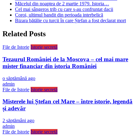
Măcelul din noaptea de 2 martie 1979. Istoria…
Cel mai sângeros trib cu care s-au confruntat dacii
Coroi, ultimul bandit din perioada interbelică
Bizara bătălie cu turcii în care Ștefan a fost declarat mort
Related Posts
File de Istorie
Istorie secretă
Tezaurul României de la Moscova – cel mai mare
mister financiar din istoria României
o săptămână ago
admin
File de Istorie
Istorie secretă
Misterele lui Ștefan cel Mare – între istorie, legendă
și adevăr
2 săptămâni ago
admin
File de Istorie
Istorie secretă