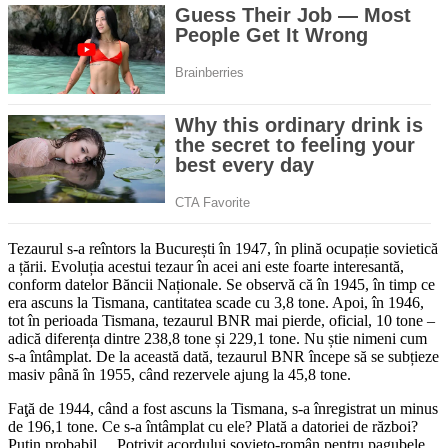
Tezaurul s-a reîntors la București în 1947, în plină ocupație sovietică
a țării. Evoluția acestui tezaur în acei ani este foarte interesantă,
conform datelor Băncii Naționale. Se observă că în 1945, în timp ce
era ascuns la Tismana, cantitatea scade cu 3,8 tone. Apoi, în 1946,
tot în perioada Tismana, tezaurul BNR mai pierde, oficial, 10 tone –
adică diferența dintre 238,8 tone și 229,1 tone. Nu știe nimeni cum
s-a întâmplat. De la această dată, tezaurul BNR începe să se subțieze
masiv până în 1955, când rezervele ajung la 45,8 tone.
Faţă de 1944, când a fost ascuns la Tismana, s-a înregistrat un minus
de 196,1 tone. Ce s-a întâmplat cu ele? Plată a datoriei de război?
Puțin probabil… Potrivit acordului sovieto-român pentru pagubele