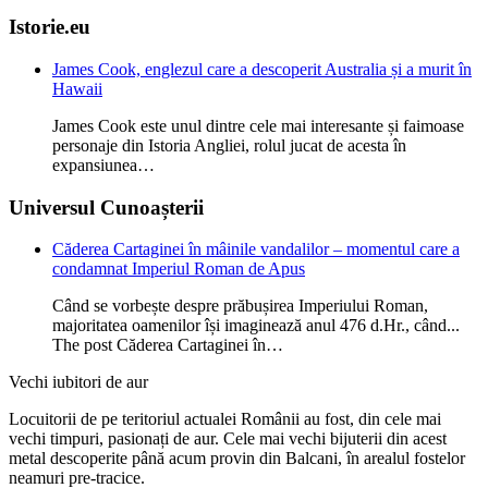
Istorie.eu
James Cook, englezul care a descoperit Australia și a murit în
Hawaii
James Cook este unul dintre cele mai interesante și faimoase
personaje din Istoria Angliei, rolul jucat de acesta în
expansiunea…
Universul Cunoașterii
Căderea Cartaginei în mâinile vandalilor – momentul care a
condamnat Imperiul Roman de Apus
Când se vorbește despre prăbușirea Imperiului Roman,
majoritatea oamenilor își imaginează anul 476 d.Hr., când...
The post Căderea Cartaginei în…
Vechi iubitori de aur
Locuitorii de pe teritoriul actualei Românii au fost, din cele mai
vechi timpuri, pasionați de aur. Cele mai vechi bijuterii din acest
metal descoperite până acum provin din Balcani, în arealul fostelor
neamuri pre-tracice.