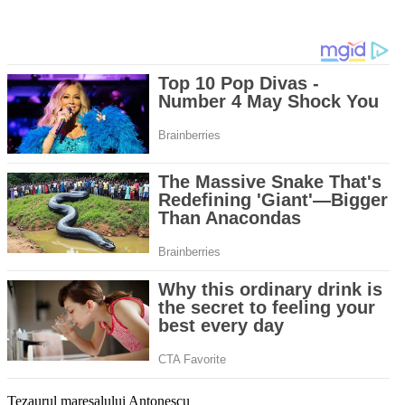
Tezaurul mareşalului Antonescu