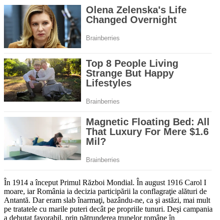
În 1914 a început Primul Război Mondial. În august 1916 Carol I
moare, iar România ia decizia participării la conflagraţie alături de
Antantă. Dar eram slab înarmaţi, bazându-ne, ca şi astăzi, mai mult
pe tratatele cu marile puteri decât pe propriile tunuri. Deşi campania
a debutat favorabil, prin pătrunderea trupelor române în