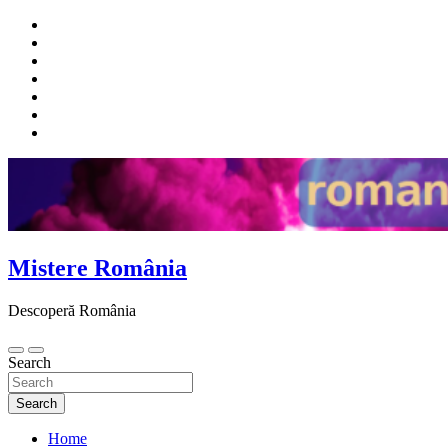
Skip
to
content
Mistere România
Descoperă România
Search
Search
Home