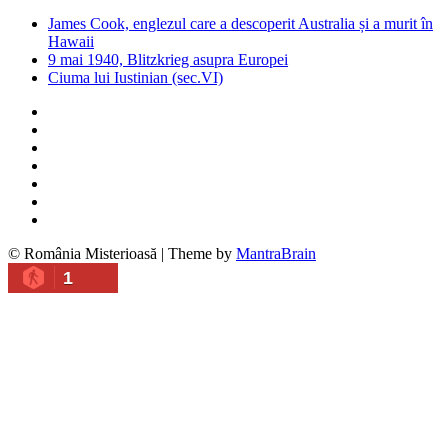
James Cook, englezul care a descoperit Australia și a murit în
Hawaii
9 mai 1940, Blitzkrieg asupra Europei
Ciuma lui Iustinian (sec.VI)
© România Misterioasă | Theme by
MantraBrain
1