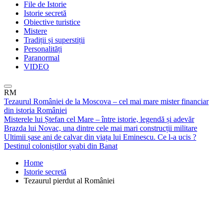
File de Istorie
Istorie secretă
Obiective turistice
Mistere
Tradiții și superstiții
Personalități
Paranormal
VIDEO
RM
Tezaurul României de la Moscova – cel mai mare mister financiar
din istoria României
Misterele lui Ștefan cel Mare – între istorie, legendă și adevăr
Brazda lui Novac, una dintre cele mai mari construcții militare
Ultimii șase ani de calvar din viața lui Eminescu. Ce l-a ucis ?
Destinul coloniștilor șvabi din Banat
Home
Istorie secretă
Tezaurul pierdut al României