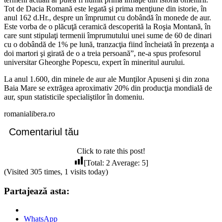
Tot de Dacia Romană este legată şi prima menţiune din istorie, în
anul 162 d.Hr., despre un împrumut cu dobândă în monede de aur.
Este vorba de o plăcuţă ceramică descoperită la Roşia Montană, în
care sunt stipulaţi termenii împrumutului unei sume de 60 de dinari
cu o dobândă de 1% pe lună, tranzacţia fiind încheiată în prezenţa a
doi martori şi girată de o a treia persoană”, ne-a spus profesorul
universitar Gheorghe Popescu, expert în mineritul aurului.
La anul 1.600, din minele de aur ale Munţilor Apuseni şi din zona
Baia Mare se extrăgea aproximativ 20% din producţia mondială de
aur, spun statisticile specialiştilor în domeniu.
romanialibera.ro
Comentariul tău
Click to rate this post!
[Total:
2
Average:
5
]
(Visited 305 times, 1 visits today)
Partajează asta:
WhatsApp