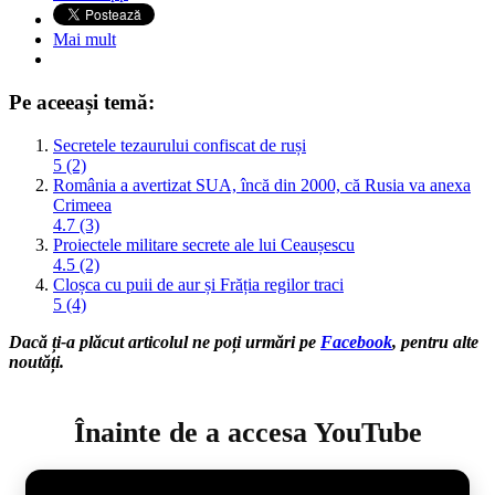
Mai mult
Pe aceeași temă:
Secretele tezaurului confiscat de ruși
5 (2)
România a avertizat SUA, încă din 2000, că Rusia va anexa
Crimeea
4.7 (3)
Proiectele militare secrete ale lui Ceaușescu
4.5 (2)
Cloșca cu puii de aur și Frăția regilor traci
5 (4)
Dacă ți-a plăcut articolul ne poți urmări pe
Facebook
, pentru alte
noutăți.
Înainte de a accesa YouTube