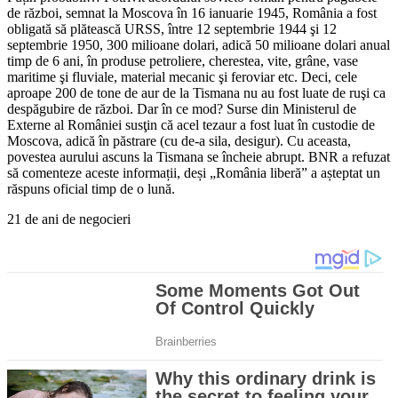
de război, semnat la Moscova în 16 ianuarie 1945, România a fost
obligată să plătească URSS, între 12 septembrie 1944 şi 12
septembrie 1950, 300 milioane dolari, adică 50 milioane dolari anual
timp de 6 ani, în produse petroliere, cherestea, vite, grâne, vase
maritime şi fluviale, material mecanic şi feroviar etc. Deci, cele
aproape 200 de tone de aur de la Tismana nu au fost luate de ruşi ca
despăgubire de război. Dar în ce mod? Surse din Ministerul de
Externe al României susţin că acel tezaur a fost luat în custodie de
Moscova, adică în păstrare (cu de-a sila, desigur). Cu aceasta,
povestea aurului ascuns la Tismana se încheie abrupt. BNR a refuzat
să comenteze aceste informații, deși „România liberă” a așteptat un
răspuns oficial timp de o lună.
21 de ani de negocieri