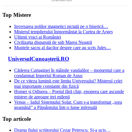
Top Mistere
Inversarea polilor magnetici pictată pe o biserică…
Misterul templierului înmormântat la Curtea de Argeș
Ultimii vraci ai României
Civilizația disparută de sub Marea Neagră
Muntele sacru al dacilor despre care au scris Jules…
UniversulCunoașterii.RO
Căderea Cartaginei în mâinile vandalilor – momentul care a
condamnat Imperiul Roman de Apus
De ce viteza luminii este limita Universului? Misterul celei
mai importante constante din fizică
Homer și Odiseea – Poetul fără chip, epopeea care ascunde
mistere de aproape trei milenii
Venus – Iadul Sistemului Solar. Cum s-a transformat „sora
geamănă” a Pământului într-o lume infernală
Top articole
Drama fiului scriitorului Cezar Petrescu. Si-a ucis…