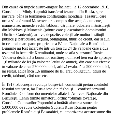
Din cauză că trupele austro-ungare înaintau, la 12 decembrie 1916,
Consiliul de Miniştri aprobă transferul tezaurului în Rusia, spre
păstrare, până la terminarea conflagraţiei mondiale. Tezaurul care
urma să ia drumul Moscovei era compus din: acte, documente,
manuscrise, monede vechi, tablouri, cărţi rare, odoarele mănăstireşti
din Moldova şi Muntenia (printre care şi osemintele domnitorului
Dimitrie Cantemir), arhive, depozite, colecţii ale multor instituţii
publice şi particulare, acţiuni, obligaţiuni, titluri de credit, dar şi aur,
în cea mai mare parte proprietate a Băncii Naţionale a României.
Bunurile au fost încărcate într-un tren cu 24 de vagoane care a dus
tezaurul în beciurile Kremlinului, unde se afla şi tezaurul Rusiei.
Valoarea declarată a bunurilor româneşti din acel tren era de aproape
1,6 miliarde de lei (la valoarea leului de atunci), din care aur efectiv
în valoare de circa 570.000 de lei, arhivă evaluată la 500.000 de lei,
iar restul, adică încă 1,6 miliarde de lei, erau obligaţiuni, titluri de
credit, tablouri, cărţi rare etc.
În 1917 izbucneşte revoluţia bolşevică, comuniştii preiau controlul
fostului stat ţarist, iar Rusia iese din război şi… confiscă tezaurul
României. Conform documentelor aflate la Arhivele Naţionale din
Bucureşti, Lenin trimite următorul ordin: “Stimate tovarăşe,
Consiliul Comisarilor Poporului a hotărât alocarea sumei de
5.000.000 de ruble Colegiului Suprem Ruso-Român pentru
problemele României şi Basarabiei, cu amortizarea acestor sume din