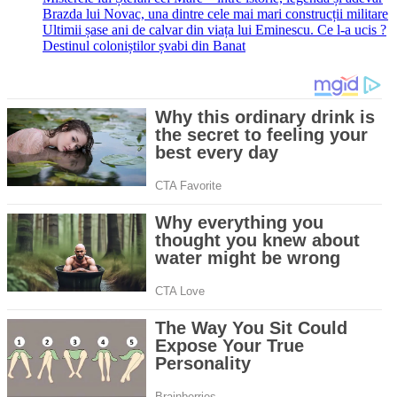
Brazda lui Novac, una dintre cele mai mari construcții militare
Ultimii șase ani de calvar din viața lui Eminescu. Ce l-a ucis ?
Destinul coloniștilor șvabi din Banat