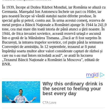
În 1939, începe al Doilea Război Mondial, iar România se aliază cu
Germania. Mareşalul Ion Antonescu încheie un pact cu Hitler, iar
ţara noastră începe să vândă statului nazist diferite produse, în
special grâu şi petrol, contra aur. În urma acestui comerţ, rezerva de
metal preţios a Băncii Naţionale a României ajunge în 1944 la 241,9
tone, cea mai mare din toată istoria de până atunci a ţării noastre. În
1944, de frica invaziei sovietice, această rezervă uriaşă e ascunsă
într-o grotă de la Mănăstirea Tismana. „Dacă ar fi fost surprins în
București, la intrarea trupelor sovietice, cel puțin până la semnarea
Convenției de armistițiu, în 12 septembrie, tezaurul ar fi putut
împărtăși soarta multor altor valori considerate capturi de război și
care nu s-au mai întors niciodată acasă”, se arată în lucrarea
„Tezaurul Băncii Naționale a României la Moscova”, editată de
BNR.