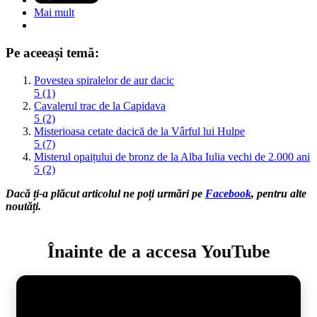
Mai mult
Pe aceeași temă:
Povestea spiralelor de aur dacic
5 (1)
Cavalerul trac de la Capidava
5 (2)
Misterioasa cetate dacică de la Vârful lui Hulpe
5 (7)
Misterul opaițului de bronz de la Alba Iulia vechi de 2.000 ani
5 (2)
Dacă ți-a plăcut articolul ne poți urmări pe
Facebook
, pentru alte
noutăți.
Înainte de a accesa YouTube