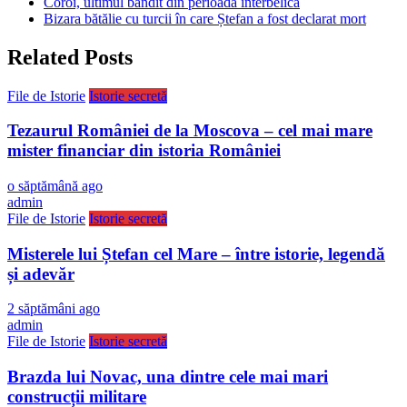
Coroi, ultimul bandit din perioada interbelică
Bizara bătălie cu turcii în care Ștefan a fost declarat mort
Related Posts
File de Istorie
Istorie secretă
Tezaurul României de la Moscova – cel mai mare
mister financiar din istoria României
o săptămână ago
admin
File de Istorie
Istorie secretă
Misterele lui Ștefan cel Mare – între istorie, legendă
și adevăr
2 săptămâni ago
admin
File de Istorie
Istorie secretă
Brazda lui Novac, una dintre cele mai mari
construcții militare