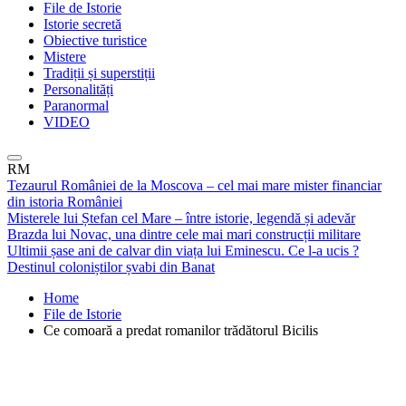
File de Istorie
Istorie secretă
Obiective turistice
Mistere
Tradiții și superstiții
Personalități
Paranormal
VIDEO
RM
Tezaurul României de la Moscova – cel mai mare mister financiar
din istoria României
Misterele lui Ștefan cel Mare – între istorie, legendă și adevăr
Brazda lui Novac, una dintre cele mai mari construcții militare
Ultimii șase ani de calvar din viața lui Eminescu. Ce l-a ucis ?
Destinul coloniștilor șvabi din Banat
Home
File de Istorie
Ce comoară a predat romanilor trădătorul Bicilis