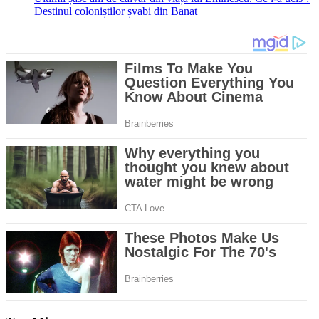
Destinul coloniștilor șvabi din Banat