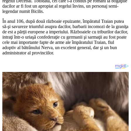
regelui Decebal. Totodată, cel care i-a condus pe romani la bogăţiile
dacilor ar fi fost un apropiat al regelui învins, un personaj semi-
legendar numit Bicilis.
În anul 106, după două războaie epuizante, împăratul Traian putea
să-şi savureze triumful asupra dacilor, barbarii incomozi de la graniţa
de est a părţii europene a imperiului. Războaiele cu triburilor dacilor,
intraţi într-o uriaşă confederaţie cu germanii şi sarmaţii au fost poate
cele mai importante fapte de arme ale împăratului Traian, fiul
adoptiv al bătrânului Nerva, un excelent general, dar şi un bun
administrator al provinciilor.