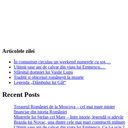
articole
Articolele zilei
În comunism circulau un weekend numerele cu soţ,…
Ultimii șase ani de calvar din viața lui Eminescu.…
Sfârşitul domniei lui Vasile Lupu
Tradiții și obiceiuri românești la moarte
Legenda „Dâmbului lui Gâf“
Recent Posts
Tezaurul României de la Moscova – cel mai mare mister
financiar din istoria României
Misterele lui Ștefan cel Mare – între istorie, legendă și adevăr
Brazda lui Novac, una dintre cele mai mari construcții militare
Ultimii șase ani de calvar din viața lui Eminescu. Ce l-a ucis ?