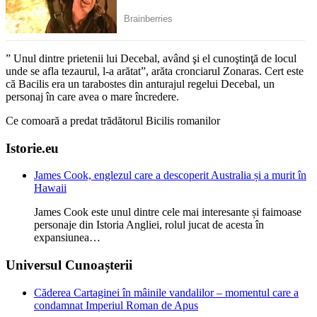
” Unul dintre prietenii lui Decebal, având şi el cunoştinţă de locul
unde se afla tezaurul, l-a arătat”, arăta cronciarul Zonaras. Cert este
că Bacilis era un tarabostes din anturajul regelui Decebal, un
personaj în care avea o mare încredere.
Ce comoară a predat trădătorul Bicilis romanilor
Istorie.eu
James Cook, englezul care a descoperit Australia și a murit în
Hawaii
James Cook este unul dintre cele mai interesante și faimoase
personaje din Istoria Angliei, rolul jucat de acesta în
expansiunea…
Universul Cunoașterii
Căderea Cartaginei în mâinile vandalilor – momentul care a
condamnat Imperiul Roman de Apus