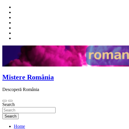
Skip
to
content
Mistere România
Descoperă România
Search
Search
Home