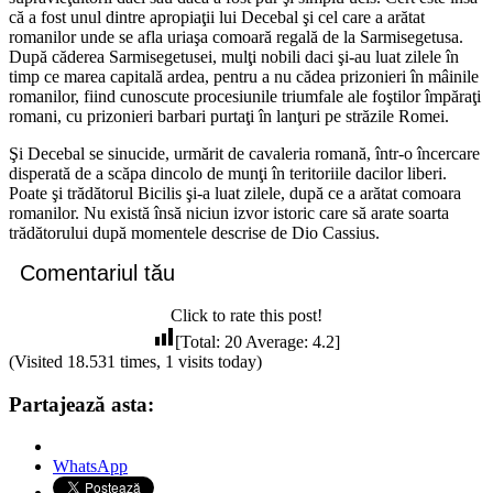
că a fost unul dintre apropiaţii lui Decebal şi cel care a arătat
romanilor unde se afla uriaşa comoară regală de la Sarmisegetusa.
După căderea Sarmisegetusei, mulţi nobili daci şi-au luat zilele în
timp ce marea capitală ardea, pentru a nu cădea prizonieri în mâinile
romanilor, fiind cunoscute procesiunile triumfale ale foştilor împăraţi
romani, cu prizonieri barbari purtaţi în lanţuri pe străzile Romei.
Şi Decebal se sinucide, urmărit de cavaleria romană, într-o încercare
disperată de a scăpa dincolo de munţi în teritoriile dacilor liberi.
Poate şi trădătorul Bicilis şi-a luat zilele, după ce a arătat comoara
romanilor. Nu există însă niciun izvor istoric care să arate soarta
trădătorului după momentele descrise de Dio Cassius.
Comentariul tău
Click to rate this post!
[Total:
20
Average:
4.2
]
(Visited 18.531 times, 1 visits today)
Partajează asta:
WhatsApp