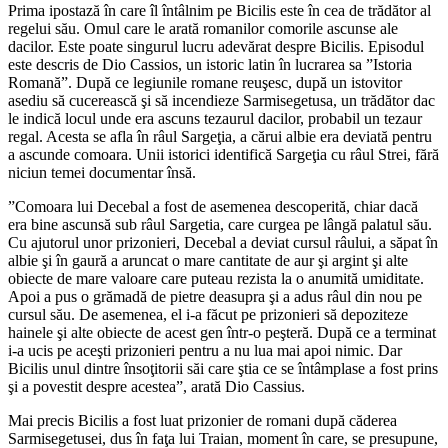
Prima ipostază în care îl întâlnim pe Bicilis este în cea de trădător al
regelui său. Omul care le arată romanilor comorile ascunse ale
dacilor. Este poate singurul lucru adevărat despre Bicilis. Episodul
este descris de Dio Cassios, un istoric latin în lucrarea sa ”Istoria
Romană”. După ce legiunile romane reuşesc, după un istovitor
asediu să cucerească şi să incendieze Sarmisegetusa, un trădător dac
le indică locul unde era ascuns tezaurul dacilor, probabil un tezaur
regal. Acesta se afla în râul Sargeţia, a cărui albie era deviată pentru
a ascunde comoara. Unii istorici identifică Sargeţia cu râul Strei, fără
niciun temei documentar însă.
”Comoara lui Decebal a fost de asemenea descoperită, chiar dacă
era bine ascunsă sub râul Sargetia, care curgea pe lângă palatul său.
Cu ajutorul unor prizonieri, Decebal a deviat cursul râului, a săpat în
albie şi în gaură a aruncat o mare cantitate de aur şi argint şi alte
obiecte de mare valoare care puteau rezista la o anumită umiditate.
Apoi a pus o grămadă de pietre deasupra şi a adus râul din nou pe
cursul său. De asemenea, el i-a făcut pe prizonieri să depoziteze
hainele şi alte obiecte de acest gen într-o peşteră. După ce a terminat
i-a ucis pe aceşti prizonieri pentru a nu lua mai apoi nimic. Dar
Bicilis unul dintre însoţitorii săi care ştia ce se întâmplase a fost prins
şi a povestit despre acestea”, arată Dio Cassius.
Mai precis Bicilis a fost luat prizonier de romani după căderea
Sarmisegetusei, dus în faţa lui Traian, moment în care, se presupune,