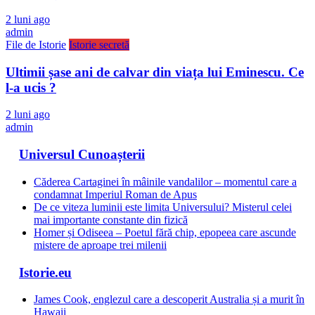
2 luni ago
admin
File de Istorie
Istorie secretă
Ultimii șase ani de calvar din viața lui Eminescu. Ce
l-a ucis ?
2 luni ago
admin
Universul Cunoașterii
Căderea Cartaginei în mâinile vandalilor – momentul care a
condamnat Imperiul Roman de Apus
De ce viteza luminii este limita Universului? Misterul celei
mai importante constante din fizică
Homer și Odiseea – Poetul fără chip, epopeea care ascunde
mistere de aproape trei milenii
Istorie.eu
James Cook, englezul care a descoperit Australia și a murit în
Hawaii