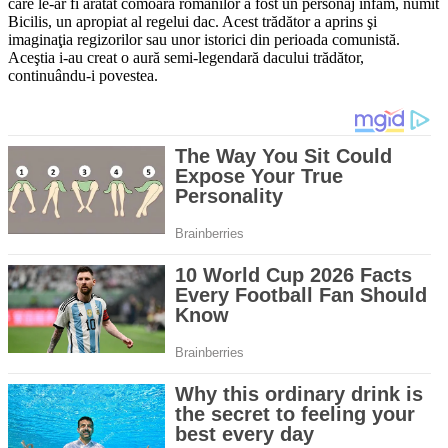
care le-ar fi arătat comoara romanilor a fost un personaj infam, numit
Bicilis, un apropiat al regelui dac. Acest trădător a aprins şi
imaginaţia regizorilor sau unor istorici din perioada comunistă.
Aceştia i-au creat o aură semi-legendară dacului trădător,
continuându-i povestea.