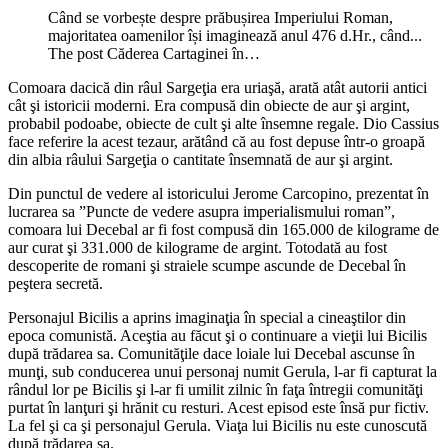
Când se vorbește despre prăbușirea Imperiului Roman,
majoritatea oamenilor își imaginează anul 476 d.Hr., când...
The post Căderea Cartaginei în…
Comoara dacică din râul Sargeţia era uriaşă, arată atât autorii antici
cât şi istoricii moderni. Era compusă din obiecte de aur şi argint,
probabil podoabe, obiecte de cult şi alte însemne regale. Dio Cassius
face referire la acest tezaur, arătând că au fost depuse într-o groapă
din albia râului Sargeţia o cantitate însemnată de aur şi argint.
Din punctul de vedere al istoricului Jerome Carcopino, prezentat în
lucrarea sa ”Puncte de vedere asupra imperialismului roman”,
comoara lui Decebal ar fi fost compusă din 165.000 de kilograme de
aur curat şi 331.000 de kilograme de argint. Totodată au fost
descoperite de romani şi straiele scumpe ascunde de Decebal în
peştera secretă.
Personajul Bicilis a aprins imaginaţia în special a cineaştilor din
epoca comunistă. Aceştia au făcut şi o continuare a vieţii lui Bicilis
după trădarea sa. Comunităţile dace loiale lui Decebal ascunse în
munţi, sub conducerea unui personaj numit Gerula, l-ar fi capturat la
rândul lor pe Bicilis şi l-ar fi umilit zilnic în faţa întregii comunităţi
purtat în lanţuri şi hrănit cu resturi. Acest episod este însă pur fictiv.
La fel şi ca şi personajul Gerula. Viaţa lui Bicilis nu este cunoscută
după trădarea sa.