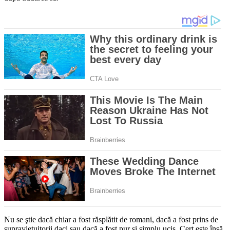
Nu se ştie dacă chiar a fost răsplătit de romani, dacă a fost prins de
supravieţuitorii daci sau dacă a fost pur şi simplu ucis. Cert este însă