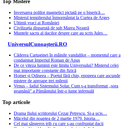
Top Mistere
Inversarea polilor magnetici pictată pe o biserică…
Misterul templierului înmormântat la Curtea de Argeș
Ultimii vraci ai României
Civilizația disparută de sub Marea Neagră
Muntele sacru al dacilor despre care au scris Jules…
UniversulCunoașterii.RO
Căderea Cartaginei în mâinile vandalilor – momentul care a
condamnat Imperiul Roman de Apus
De ce viteza luminii este limita Universului? Misterul celei
mai importante constante din fizică
Homer și Odiseea – Poetul fără chip, epopeea care ascunde
mistere de aproape trei milenii
Venus – Iadul Sistemului Solar. Cum s-a transformat „sora
geamănă” a Pământului într-o lume infernală
Top articole
Drama fiului scriitorului Cezar Petrescu. Si-a ucis…
Măcelul din noaptea de 2 martie 1979. Istoria…
Cel mai sângeros trib cu care s-au confruntat dacii