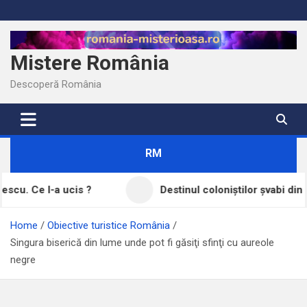
Skip
to
content
Mistere România
Descoperă România
RM
is ?
Destinul coloniștilor șvabi din Banat
Home
Obiective turistice România
Singura biserică din lume unde pot fi găsiţi sfinţi cu aureole
negre