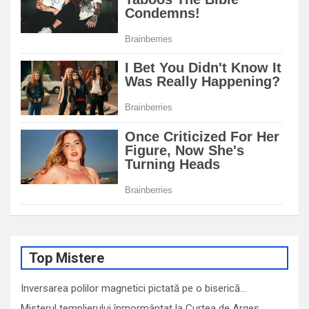
Top Mistere
Inversarea polilor magnetici pictată pe o biserică…
Misterul templierului înmormântat la Curtea de Argeș