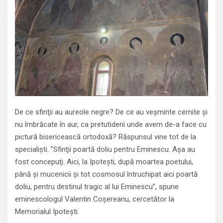
De ce sfinţii au aureole negre? De ce au veşminte cernite şi
nu îmbrăcate în aur, ca pretutideni unde avem de-a face cu
pictură bisericească ortodoxă? Răspunsul vine tot de la
specialişti. ”Sfinţii poartă doliu pentru Eminescu. Aşa au
fost concepuţi. Aici, la Ipoteşti, după moartea poetului,
până şi mucenicii şi tot cosmosul întruchipat aici poartă
doliu, pentru destinul tragic al lui Eminescu”, spune
eminescologul Valentin Coşereanu, cercetător la
Memorialul Ipoteşti.