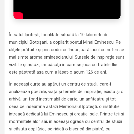
În satul Ipoteşti, localitate situată la 10 kilometri de
municipiul Botoşani, a copilărit poetul Mihai Eminescu. Pe
uliţele prăfuite şi prin codrii ce înconjoară lacul cu nuferi se
mai simte aroma eminescianului. Sursele de inspiraţie sunt
vizibile şi astăzi, iar căsuţa în care se juca cu fratele Ilie
este păstrată aşa cum a lăsat-o acum 126 de ani.
În aceeaşi curte au apărut un centru de studii, care-i
analizează poeziile, viaţa şi temele de inspiraţie, există şi o
arhivă, un fond inestimabil de carte, un anfiteatru şi tot
ceea ce înseamnă astăzi Memorialul Ipoteşti, o instituţie
întreagă dedicată lui Eminescu şi creaţiei sale. Printre teii şi
mormintele alor săi, în aceeaşi ogradă cu centrul de studii
şi căsuţa copilăriei, se ridică o biserică din piatră, cu