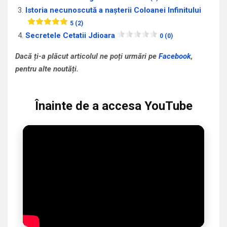
Istoria necunoscută a naşterii Coloanei Infinitului
5 (2)
Secretele Cetatii Jdioara
0 (0)
Dacă ți-a plăcut articolul ne poți urmări pe
Facebook
,
pentru alte noutăți.
Înainte de a accesa YouTube