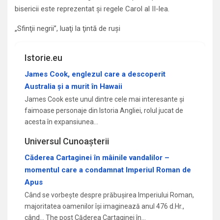
bisericii este reprezentat şi regele Carol al II-lea.
„Sfinţii negrii”, luaţi la ţintă de ruşi
Istorie.eu
James Cook, englezul care a descoperit
Australia și a murit în Hawaii
James Cook este unul dintre cele mai interesante și
faimoase personaje din Istoria Angliei, rolul jucat de
acesta în expansiunea…
Universul Cunoașterii
Căderea Cartaginei în mâinile vandalilor –
momentul care a condamnat Imperiul Roman de
Apus
Când se vorbește despre prăbușirea Imperiului Roman,
majoritatea oamenilor își imaginează anul 476 d.Hr.,
când... The post Căderea Cartaginei în…