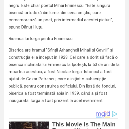
negru. Este chiar poetul Mihai Eminescu. ”Este singura
biserică ortodoxă din lume, din ceea ce ştiu, care
comemorează un poet, prin intermediul acestei picturi”,
spune Dănuţ Huţu.
Biserica lui Iorga pentru Eminescu
Biserica are hramul ”Sfinţii Arhangheli Mihail şi Gavriil” şi
construcţia ei a început în 1928. Cel care a dorit să facă o
biserică închinată lui Eminescu la Ipoteşti, la 50 de ani de la
moartea acestuia, a fost Nicolae Iorga. Istoricul a fost
ajutat de Cezar Petrescu, care a iniţiat o subscripţie
publică, pentru construirea edificiului. Din lipsă de fonduri,
biserica a fost terminată abia în 1939, când a şi fost
inaugurată. Iorga a fost prezent la acel eveniment.