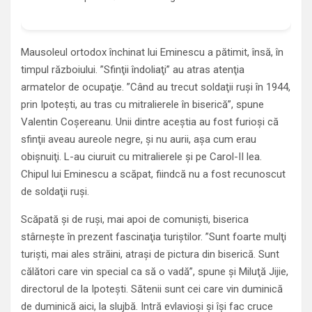
Mausoleul ortodox închinat lui Eminescu a pătimit, însă, în
timpul războiului. ”Sfinţii îndoliaţi” au atras atenţia
armatelor de ocupaţie. ”Când au trecut soldaţii ruşi în 1944,
prin Ipoteşti, au tras cu mitralierele în biserică”, spune
Valentin Coşereanu. Unii dintre aceştia au fost furioşi că
sfinţii aveau aureole negre, şi nu aurii, aşa cum erau
obişnuiţi. L-au ciuruit cu mitralierele şi pe Carol-II lea.
Chipul lui Eminescu a scăpat, fiindcă nu a fost recunoscut
de soldaţii ruşi.
Scăpată şi de ruşi, mai apoi de comunişti, biserica
stârneşte în prezent fascinaţia turiştilor. ”Sunt foarte mulţi
turişti, mai ales străini, atraşi de pictura din biserică. Sunt
călători care vin special ca să o vadă”, spune şi Miluţă Jijie,
directorul de la Ipoteşti. Sătenii sunt cei care vin duminică
de duminică aici, la slujbă. Intră evlavioşi şi îşi fac cruce