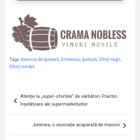
Tags:
Biserica din Ipotesti
,
Eminescu
,
Ipotești
,
Sfinți negri
,
Sfinți români
Navigare
Atenție la „super-ofertele” de sărbători. Practici
în
înșelătoare ale supermarketurilor
articole
Junimea, o asociație acaparată de masoni