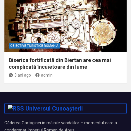
OBIECTIVE TURISTICE ROMÂNIA
Biserica fortificată din Biertan are cea mai
complicată încuietoare din lume
3 ani ago
admin
Universul Cunoașterii
Căderea Cartaginei în mâinile vandalilor – momentul care a
condamnat Imperiul Roman de Apus