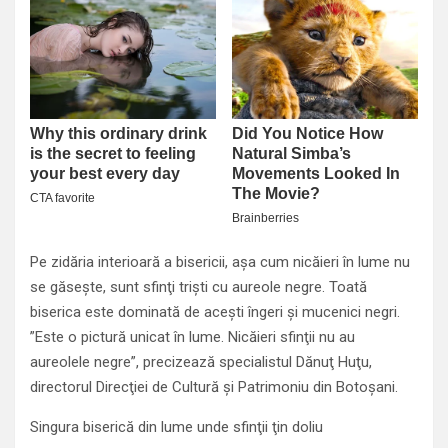
Pe zidăria interioară a bisericii, aşa cum nicăieri în lume nu
se găseşte, sunt sfinţi trişti cu aureole negre. Toată
biserica este dominată de aceşti îngeri şi mucenici negri.
”Este o pictură unicat în lume. Nicăieri sfinţii nu au
aureolele negre”, precizează specialistul Dănuţ Huţu,
directorul Direcţiei de Cultură şi Patrimoniu din Botoşani.
Singura biserică din lume unde sfinţii ţin doliu