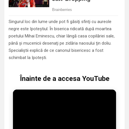
Singurul loc din lume unde pot fi găsiţi sfinţi cu aureole
negre este Ipoteştiul. În biserica ridicată după moartea
poetului Mihai Eminescu, chiar lângă casa copilăriei sale,
până şi mucenicii desenaţi pe zidăria naosului ţin doliu.
Specialiştii explică de ce canonul bisericesc a fost
schimbat la Ipoteşti.
Înainte de a accesa YouTube