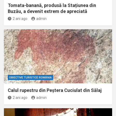
Tomata-banană, produsă la Stațiunea din
Buzău, a devenit extrem de apreciată
2 ani ago
admin
OBIECTIVE TURISTICE ROMÂNIA
Calul rupestru din Peştera Cuciulat din Sălaj
2 ani ago
admin