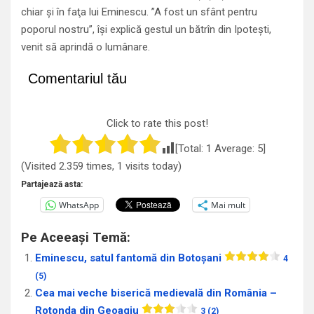
chiar şi în faţa lui Eminescu. ”A fost un sfânt pentru
poporul nostru”, îşi explică gestul un bătrîn din Ipoteşti,
venit să aprindă o lumânare.
Comentariul tău
Click to rate this post!
[Total:
1
Average:
5
]
(Visited 2.359 times, 1 visits today)
Partajează asta:
WhatsApp
Mai mult
Pe Aceeași Temă:
Eminescu, satul fantomă din Botoșani
4
(5)
Cea mai veche biserică medievală din România –
Rotonda din Geoagiu
3 (2)