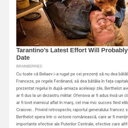
Cu toate că Beliaev i-a rugat pe cei prezenți să nu dea bătăli
Franceze, pe regele Ferdinand, să dea bătălia în fața capitalei
prezentat regelui în după-amiaza aceleiași zile, Berthelot av
ar fi dus la un dezastru militar. Ofensiva ar fi adus însă un cl
ar fi lovit inamicul aflat în marș, cel mai mic succes fiind e
Craiovei… Privind retrospectiv, raportul generalului francez s
Berthelot spera într-o victorie românească, care ar fi menți
importante efective ale Puterilor Centrale, efective care altfe