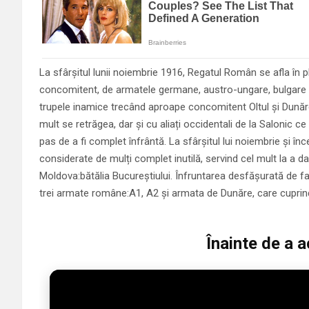
La sfârșitul lunii noiembrie 1916, Regatul Român se afla în 
concomitent, de armatele germane, austro-ungare, bulgare 
trupele inamice trecând aproape concomitent Oltul și Dunăre
mult se retrăgea, dar și cu aliați occidentali de la Salonic 
pas de a fi complet înfrântă. La sfârșitul lui noiembrie și înc
considerate de mulți complet inutilă, servind cel mult la a da
Moldova:bătălia Bucureștiului. Înfruntarea desfășurată de fa
trei armate române:A1, A2 și armata de Dunăre, care cuprind
Înainte de a