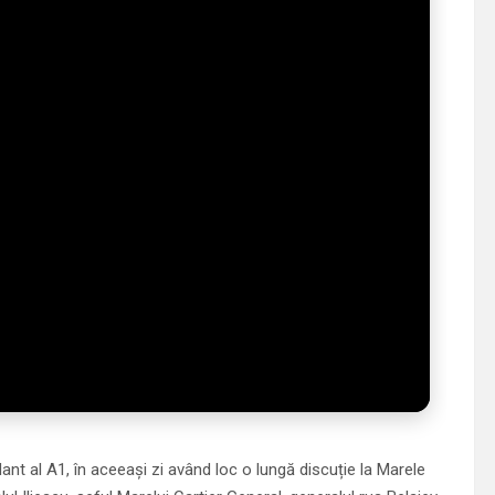
t al A1, în aceeași zi având loc o lungă discuție la Marele