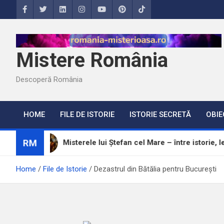
Skip
to
content
Mistere România
Descoperă România
HOME
FILE DE ISTORIE
ISTORIE SECRETĂ
OBIE
RM
Misterele lui Ștefan cel Mare – între istorie, legendă și ad
Home
File de Istorie
Dezastrul din Bătălia pentru București