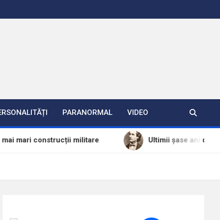
ERSONALITĂȚI
PARANORMAL
VIDEO
trucții militare
Ultimii șase ani de calvar din viaț