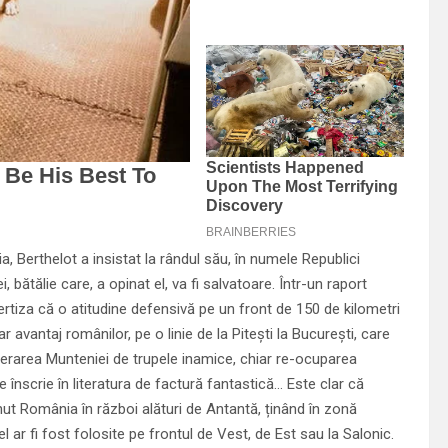
a, Berthelot a insistat la rândul său, în numele Republici
, bătălie care, a opinat el, va fi salvatoare. Într-un raport
ertiza că o atitudine defensivă pe un front de 150 de kilometri
ar avantaj românilor, pe o linie de la Pitești la București, care
liberarea Munteniei de trupele inamice, chiar re-ocuparea
e înscrie în literatura de factură fantastică… Este clar că
nut România în război alături de Antantă, ținând în zonă
l ar fi fost folosite pe frontul de Vest, de Est sau la Salonic.