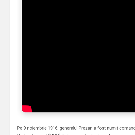
Pe 9 noiembrie 1916, generalul Prezan a fost numit comandan