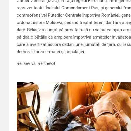
Cartier General (MGG), în fața regelui Ferdinand, între general
reprezentantul Înaltului Comandament Rus, și generalul fran
contraofensivei Puterilor Centrale împotriva României, gene
ordonat înspre Moldova, cedând treptat teren, dar fără a anga
date. Beliaev a aunțat că armata rusă nu va putea ajuta arma
să dea o bătălie de amploare împotriva armatelor invadatoar
care a avertizat asupra cedării unei jumătăți de țară, cu res
demoralizarea armatei și populației.
Beliaev vs. Berthelot