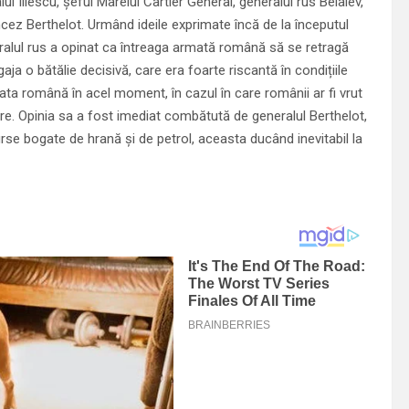
ul Iliescu, șeful Marelui Cartier General, generalul rus Belaiev,
cez Berthelot. Urmând ideile exprimate încă de la începutul
ralul rus a opinat ca întreaga armată română să se retragă
ja o bătălie decisivă, care era foarte riscantă în condițiile
ta română în acel moment, în cazul în care românii ar fi vrut
e. Opinia sa a fost imediat combătută de generalul Berthelot,
urse bogate de hrană și de petrol, aceasta ducând inevitabil la