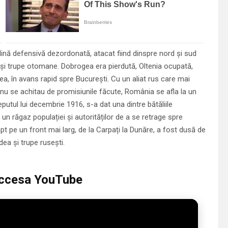
plină defensivă dezordonată, atacat fiind dinspre nord și sud
și trupe otomane. Dobrogea era pierdută, Oltenia ocupată,
a, în avans rapid spre București. Cu un aliat rus care mai
ce nu se achitau de promisiunile făcute, România se afla la un
eputul lui decembrie 1916, s-a dat una dintre bătăliile
 un răgaz populației și autorităților de a se retrage spre
pt pe un front mai larg, de la Carpați la Dunăre, a fost dusă de
ea și trupe rusești.
 accesa YouTube