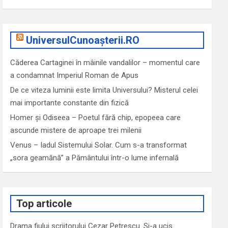
UniversulCunoașterii.RO
Căderea Cartaginei în mâinile vandalilor – momentul care
a condamnat Imperiul Roman de Apus
De ce viteza luminii este limita Universului? Misterul celei
mai importante constante din fizică
Homer și Odiseea – Poetul fără chip, epopeea care
ascunde mistere de aproape trei milenii
Venus – Iadul Sistemului Solar. Cum s-a transformat
„sora geamănă” a Pământului într-o lume infernală
Top articole
Drama fiului scriitorului Cezar Petrescu. Si-a ucis…