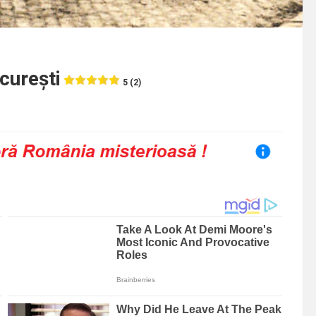
curești
5 (2)