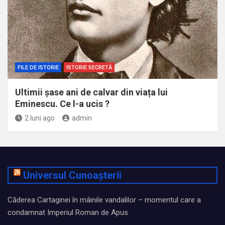
FILE DE ISTORIE
ISTORIE SECRETĂ
Ultimii șase ani de calvar din viața lui
Eminescu. Ce l-a ucis ?
2 luni ago
admin
Universul Cunoașterii
Căderea Cartaginei în mâinile vandalilor – momentul care a
condamnat Imperiul Roman de Apus