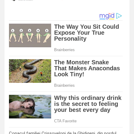
Conacul familiei Crissoveloni de la Ghidigeni, din nordul