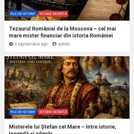
FILE DE ISTORIE
ISTORIE SECRETĂ
Tezaurul României de la Moscova – cel mai
mare mister financiar din istoria României
o săptămână ago
admin
FILE DE ISTORIE
ISTORIE SECRETĂ
Misterele lui Ștefan cel Mare – între istorie,
legendă și adevăr