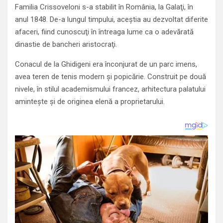
Familia Crissoveloni s-a stabilit în România, la Galaţi, în
anul 1848. De-a lungul timpului, aceştia au dezvoltat diferite
afaceri, fiind cunoscuţi în întreaga lume ca o adevărată
dinastie de bancheri aristocraţi.
Conacul de la Ghidigeni era înconjurat de un parc imens,
avea teren de tenis modern şi popicărie. Construit pe două
nivele, în stilul academismului francez, arhitectura palatului
aminteşte şi de originea elenă a proprietarului.