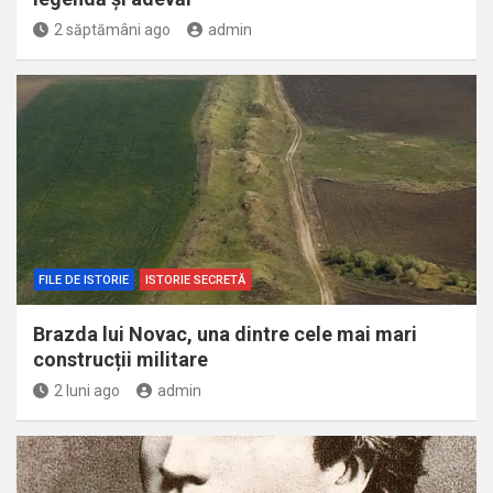
2 săptămâni ago
admin
FILE DE ISTORIE
ISTORIE SECRETĂ
Brazda lui Novac, una dintre cele mai mari
construcții militare
2 luni ago
admin