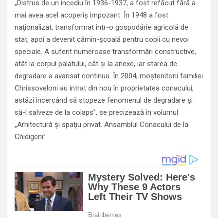
„Distrus de un incediu în 1936-1937, a fost refăcut fără a
mai avea acel acoperiş impozant. În 1948 a fost
naţionalizat, transformat într-o gospodărie agricolă de
stat, apoi a devenit cămin-şcoală pentru copii cu nevoi
speciale. A suferit numeroase transformări constructive,
atât la corpul palatului, cât şi la anexe, iar starea de
degradare a avansat continuu. În 2004, moştenitorii familiei
Chrissoveloni au intrat din nou în proprietatea conacului,
astăzi încercând să stopeze fenomenul de degradare şi
să-l salveze de la colaps”, se precizează în volumul
„Arhitectură şi spaţiu privat. Ansamblul Conacului de la
Ghidigeni”.