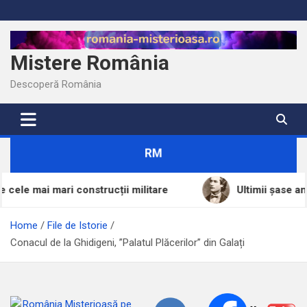
Skip
to
content
Mistere România
Descoperă România
RM
onstrucții militare
Ultimii șase ani de calvar din vi
Home
File de Istorie
Conacul de la Ghidigeni, ”Palatul Plăcerilor” din Galați