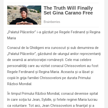
„Palatul Plăcerilor” i-a găzduit pe Regele Fedinand şi Regina
Maria
Conacul de la Ghidigeni era cunoscut şi sub denumirea de
„Palatul Plăcerilor”, găzduind de-alungul anilor reprezentanţi
de seamă ai aristocraţiei româneşti. Cele mai celebre
personalităţi care au vizitat conacul Chrissoveloni au fost
Regele Ferdinand şi Regina Maria. Aceasta şi-a lăsat şi
copiii în grija familiei Chrissoveloni pe durata Primului
Război Mondial.
În timpul Primului Război Mondial, conacul devenise spital
în care soţia lui Jean, Sybille, şi fetele reginei Maria lucrau
ca voluntare. Tot aici, Jean Chrissoveloni a finanţat şi a