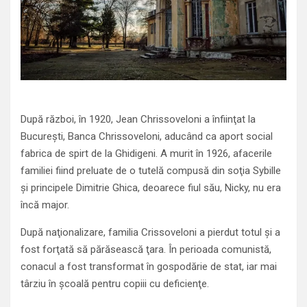
După război, în 1920, Jean Chrissoveloni a înfiinţat la
Bucureşti, Banca Chrissoveloni, aducând ca aport social
fabrica de spirt de la Ghidigeni. A murit în 1926, afacerile
familiei fiind preluate de o tutelă compusă din soţia Sybille
şi principele Dimitrie Ghica, deoarece fiul său, Nicky, nu era
încă major.
După naţionalizare, familia Crissoveloni a pierdut totul şi a
fost forţată să părăsească ţara. În perioada comunistă,
conacul a fost transformat în gospodărie de stat, iar mai
târziu în şcoală pentru copiii cu deficienţe.