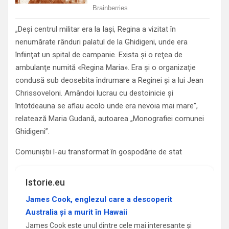
„Deşi centrul militar era la Iaşi, Regina a vizitat în
nenumărate rânduri palatul de la Ghidigeni, unde era
înfiinţat un spital de campanie. Exista şi o reţea de
ambulanţe numită «Regina Maria». Era şi o organizaţie
condusă sub deosebita îndrumare a Reginei şi a lui Jean
Chrissoveloni. Amândoi lucrau cu destoinicie şi
întotdeauna se aflau acolo unde era nevoia mai mare”,
relatează Maria Gudană, autoarea „Monografiei comunei
Ghidigeni”.
Comuniștii l-au transformat în gospodărie de stat
Istorie.eu
James Cook, englezul care a descoperit
Australia și a murit în Hawaii
James Cook este unul dintre cele mai interesante și