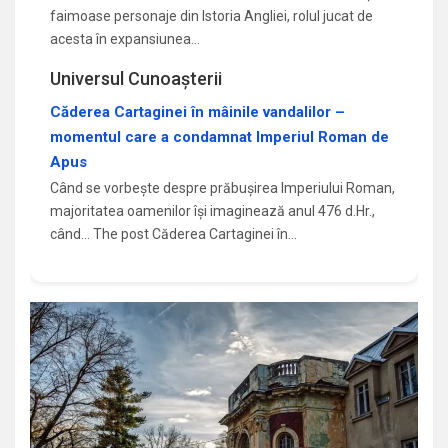
faimoase personaje din Istoria Angliei, rolul jucat de
acesta în expansiunea…
Universul Cunoașterii
Căderea Cartaginei în mâinile vandalilor –
momentul care a condamnat Imperiul Roman de
Apus
Când se vorbește despre prăbușirea Imperiului Roman,
majoritatea oamenilor își imaginează anul 476 d.Hr.,
când... The post Căderea Cartaginei în…