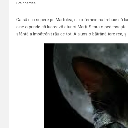
Ca să n-o supere pe Marţolea, nicio femeie nu trebuie să luc
cine o prinde că lucrează atunci, Marţi-Seara o pedepseşte 
sfântă a îmbătrânit rău de tot. A ajuns o bătrână tare rea,