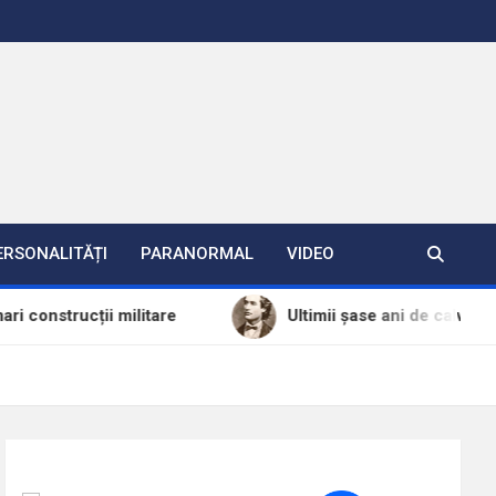
ERSONALITĂȚI
PARANORMAL
VIDEO
ii militare
Ultimii șase ani de calvar din viața lui 