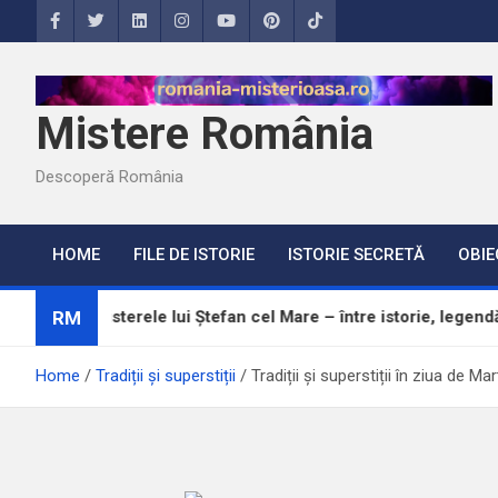
Skip
to
content
Mistere România
Descoperă România
HOME
FILE DE ISTORIE
ISTORIE SECRETĂ
OBIE
RM
Misterele lui Ștefan cel Mare – între istorie, legendă și adevăr
Home
Tradiții și superstiții
Tradiții și superstiții în ziua de Mar