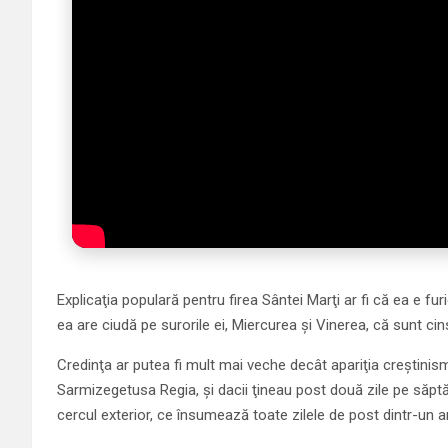
Explicaţia populară pentru firea Sântei Marţi ar fi că ea e fur
ea are ciudă pe surorile ei, Miercurea şi Vinerea, că sunt cins
Credinţa ar putea fi mult mai veche decât apariţia creştinis
Sarmizegetusa Regia, şi dacii ţineau post două zile pe săpt
cercul exterior, ce însumează toate zilele de post dintr-un an