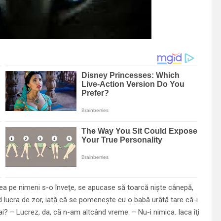
ea pe nimeni s-o înveţe, se apucase să toarcă nişte cânepă,
d lucra de zor, iată că se pomeneşte cu o babă urâtă tare că-i
hai? – Lucrez, da, că n-am altcând vreme. – Nu-i nimica. Iaca îţi