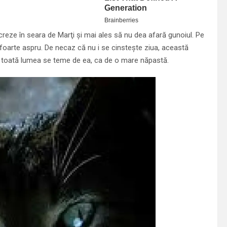
reze în seara de Marţi şi mai ales să nu dea afară gunoiul. Pe
foarte aspru. De necaz că nu i se cinsteşte ziua, această
 şi toată lumea se teme de ea, ca de o mare năpastă.