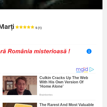
 Marți
5 (1)