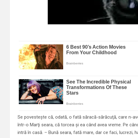
Se povesteşte că, odată, o fată săracă-sărăcuţă, care n-av
într-o Marţi seara, că torcea şi ea când avea vreme. Pe cân
intră în casă. – Bună seara, fată mare, dar ce faci, lucrezi, 