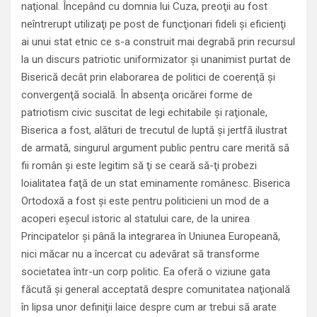
naţional. Începând cu domnia lui Cuza, preoţii au fost
neîntrerupt utilizaţi pe post de funcţionari fideli şi eficienţi
ai unui stat etnic ce s-a construit mai degrabă prin recursul
la un discurs patriotic uniformizator şi unanimist purtat de
Biserică decât prin elaborarea de politici de coerenţă şi
convergenţă socială. În absenţa oricărei forme de
patriotism civic suscitat de legi echitabile şi raţionale,
Biserica a fost, alături de trecutul de luptă şi jertfă ilustrat
de armată, singurul argument public pentru care merită să
fii român şi este legitim să ţi se ceară să-ţi probezi
loialitatea faţă de un stat eminamente românesc. Biserica
Ortodoxă a fost şi este pentru politicieni un mod de a
acoperi eşecul istoric al statului care, de la unirea
Principatelor şi până la integrarea în Uniunea Europeană,
nici măcar nu a încercat cu adevărat să transforme
societatea într-un corp politic. Ea oferă o viziune gata
făcută şi general acceptată despre comunitatea naţională
în lipsa unor definiţii laice despre cum ar trebui să arate