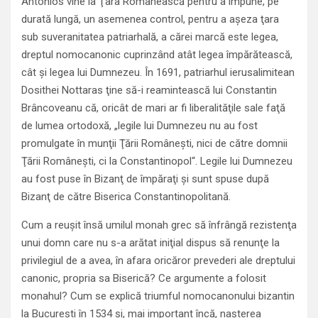
Antonios vine la Ţara Românească pentru a impune, pe
durată lungă, un asemenea control, pentru a aşeza ţara
sub suveranitatea patriarhală, a cărei marcă este legea,
dreptul nomocanonic cuprinzând atât legea împărătească,
cât şi legea lui Dumnezeu. În 1691, patriarhul ierusalimitean
Dosithei Nottaras ţine să-i reamintească lui Constantin
Brâncoveanu că, oricât de mari ar fi liberalităţile sale faţă
de lumea ortodoxă, „legile lui Dumnezeu nu au fost
promulgate în munţii Ţării Româneşti, nici de către domnii
Ţării Româneşti, ci la Constantinopol“. Legile lui Dumnezeu
au fost puse în Bizanţ de împăraţi şi sunt spuse după
Bizanţ de către Biserica Constantinopolitană.
Cum a reuşit însă umilul monah grec să înfrângă rezistenţa
unui domn care nu s-a arătat iniţial dispus să renunţe la
privilegiul de a avea, în afara oricăror prevederi ale dreptului
canonic, propria sa Biserică? Ce argumente a folosit
monahul? Cum se explică triumful nomocanonului bizantin
la Bucureşti în 1534 şi, mai important încă, naşterea