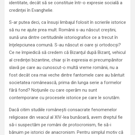
identitate, decât să se constituie într-o expresie socială a
credinţei în Evanghelie.
S-ar putea deci, ca însuşi limbajul folosit în scrierile istorice
să nu ne ajute prea mult. Românii s-au născut creştini,
sună una dintre certitudinile istoriografice ce a trecut în
înţelepciunea comună. S-au născut ei oare şi ortodocşi?
Ce ne împiedică să credem că Bizanţul după Bizanţ, vehicul
al credinţei bizantine, chiar şi în expresia ei precumpănitor
slavă pe care au cunoscut-o multă vreme românii, nu a
fost decât cea mai veche dintre fantomele care au bântuit
societatea românească, prima din lunga serie a formelor
fără fond? Noţiunile cu care operăm nu sunt
contemporane cu procesele istorice pe care le scrutăm.
Dacă citim studiile româneşti consacrate fenomenelor
religioase din veacul al XIV-lea bunăoară, avem dreptul fie
să-i suspectăm pe români de protocronism, fie să-i
bănuim pe istorici de anacronism. Pentru simplul motiv că