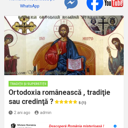
TRADIȚII ȘI SUPERSTIȚII
Ortodoxia românească , tradiţie
sau credinţă ?
5 (1)
2 ani ago
admin