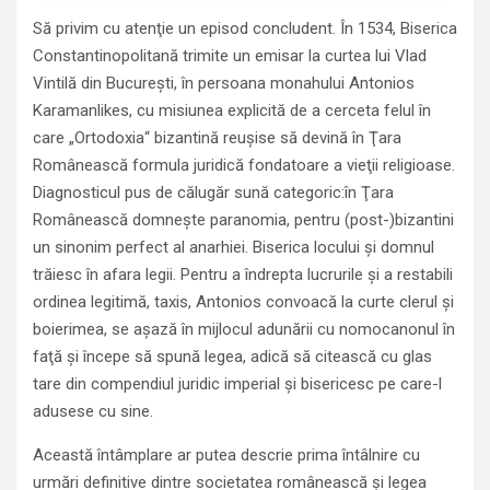
Să privim cu atenţie un episod concludent. În 1534, Biserica
Constantinopolitană trimite un emisar la curtea lui Vlad
Vintilă din Bucureşti, în persoana monahului Antonios
Karamanlikes, cu misiunea explicită de a cerceta felul în
care „Ortodoxia“ bizantină reuşise să devină în Ţara
Românească formula juridică fondatoare a vieţii religioase.
Diagnosticul pus de călugăr sună categoric:în Ţara
Românească domneşte paranomia, pentru (post-)bizantini
un sinonim perfect al anarhiei. Biserica locului şi domnul
trăiesc în afara legii. Pentru a îndrepta lucrurile şi a restabili
ordinea legitimă, taxis, Antonios convoacă la ­curte clerul şi
boierimea, se aşază în mijlocul adunării cu nomocanonul în
faţă şi începe să spună legea, adică să citească cu glas
tare din compendiul juridic imperial şi bisericesc pe care-l
adusese cu sine.
Această întâmplare ar putea descrie prima întâlnire cu
urmări definitive dintre societatea românească şi legea