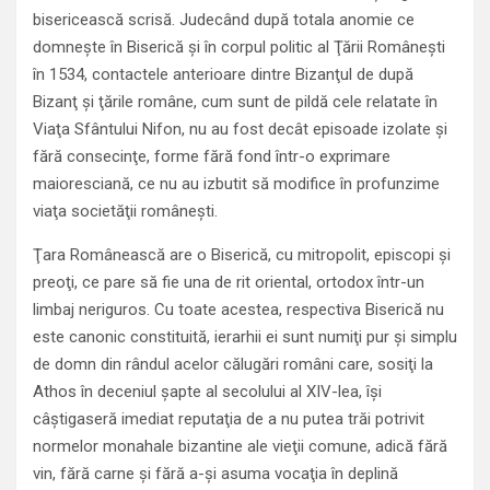
bisericească scrisă. Judecând după totala anomie ce
domneşte în Biserică şi în corpul politic al Ţării Româneşti
în 1534, contactele anterioare dintre Bizanţul de după
Bizanţ şi ţările române, cum sunt de pildă cele relatate în
Viaţa Sfântului Nifon, nu au fost decât episoade izolate şi
fără consecinţe, forme fără fond într-o exprimare
maioresciană, ce nu au izbutit să modifice în profunzime
viaţa societăţii româneşti.
Ţara Românească are o Biserică, cu mitropolit, episcopi şi
preoţi, ce pare să fie una de rit oriental, ortodox într-un
limbaj neriguros. Cu toate acestea, respectiva Biserică nu
este canonic constituită, ierarhii ei sunt numiţi pur şi simplu
de domn din rândul acelor călugări români care, sosiţi la
Athos în deceniul şapte al secolului al XIV-lea, îşi
câştigaseră imediat reputaţia de a nu putea trăi potrivit
normelor monahale bizantine ale vieţii comune, adică fără
vin, fără carne şi fără a-şi asuma vocaţia în deplină