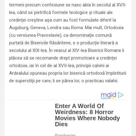
termeni precum confesiune se nasc abia în secolul al XVII-
lea, când se pietrifică formele teologice şi rituale ale
credinţei creştine aşa cum au fost formulate diferit la
Augsburg, Geneva, Londra sau Roma. Mai mult, Ortodoxia
(cu versiunea Pravoslavie), ca denominaţie comună
purtată de Bisericile Răsăritene, e o producţie literară a
secolului al XIX-lea. În veacul al XIV-lea Bisericii Romane îi
plăcea să se recomande drept promotoare a credinţei
ortodoxe, iar în cel de-al XVII-lea, principii calvini ai
Ardealului opuneau propria lor biserică ortodoxă împletiturii
de superstiţii pe care, li se părea lor, o practicau valahii.