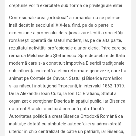
drepturile vor fi exercitate sub formă de privilegii ale elitei.
Confesionalizarea „ortodoxă“ a românilor nu se petrece
însă decât în secolul al XIX-lea, fiind, pe de o parte, o
dimensiune a procesului de raţionalizare lentă a societăţii
româneşti operată de statul modern, iar, pe de altă parte,
rezultatul activităţii profesionale a unor clerici, între care se
remarcă Melchisedec Ştefănescu. Spre deosebire de Italia
modernă care s-a constituit împotriva Bisericii tradiţionale
sub influenţa indirectă a eticii reformate genoveze, care l-a
animat pe Contele de Cavour, Statul şi Biserica românilor
s-au născut instituţional împreună, în intervalul 1862-1919.
De la Alexandru Ioan Cuza, la Ion I.C. Brătianu, Statul a
organizat discreţionar Biserica în spaţiul public, iar Biserica
i-a oferit Statului o cultură comună gata-făcută.
Autoritatea politică a creat Biserica Ortodoxă Română ca
instituţie dotată cu atributele autocefaliei şi administrată
ulterior în chip centralizat de către un patriarh, iar Biserica,