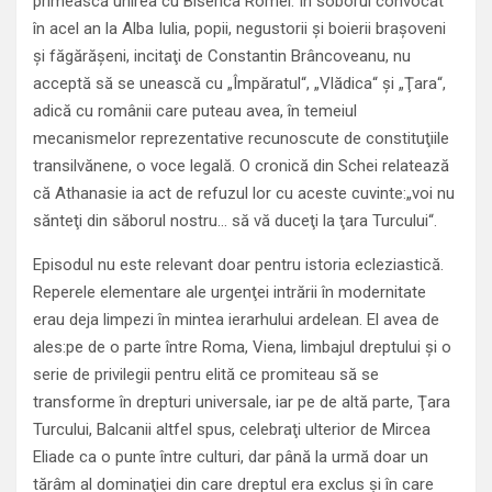
primească unirea cu Biserica Romei. În soborul convocat
în acel an la Alba Iulia, popii, negustorii şi boierii braşoveni
şi făgărăşeni, incitaţi de Constantin Brâncoveanu, nu
acceptă să se unească cu „Împăratul“, „Vlădica“ şi „Ţara“,
adică cu românii care puteau avea, în temeiul
mecanismelor reprezentative recunoscute de constituţiile
transilvănene, o voce legală. O cronică din Schei relatează
că Athanasie ia act de refuzul lor cu aceste cuvinte:„voi nu
sănteţi din săborul nostru… să vă duceţi la ţara Turcului“.
Episodul nu este relevant doar pentru istoria ecleziastică.
Reperele elementare ale urgenţei intrării în modernitate
erau deja limpezi în mintea ierarhului ardelean. El avea de
ales:pe de o parte între Roma, Viena, limbajul dreptului şi o
serie de privilegii pentru elită ce promiteau să se
transforme în drepturi universale, iar pe de altă parte, Ţara
Turcului, Balcanii altfel spus, celebraţi ulterior de Mircea
Eliade ca o punte între culturi, dar până la urmă doar un
tărâm al dominaţiei din care dreptul era exclus şi în care