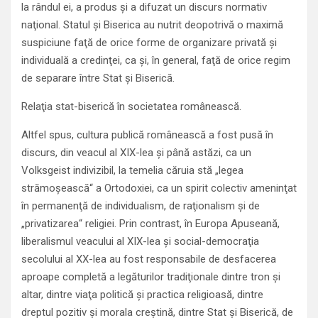
la rândul ei, a produs şi a difuzat un discurs normativ
naţional. Statul şi Biserica au nutrit deopotrivă o maximă
suspiciune faţă de orice forme de organizare privată şi
individuală a credinţei, ca şi, în general, faţă de orice regim
de separare între Stat şi Biserică.
Relaţia stat-biserică în societatea românească.
Altfel spus, cultura publică românească a fost pusă în
discurs, din veacul al XIX-lea şi până astăzi, ca un
Volksgeist indivizibil, la temelia căruia stă „legea
strămoşească“ a Ortodoxiei, ca un spirit colectiv ameninţat
în permanenţă de individualism, de raţionalism şi de
„privatizarea“ religiei. Prin contrast, în Europa Apuseană,
liberalismul veacului al XIX-lea şi social-democraţia
secolului al XX-lea au fost responsabile de desfacerea
aproape completă a legăturilor tradiţionale dintre tron şi
altar, dintre viaţa politică şi practica religioasă, dintre
dreptul pozitiv şi morala creştină, dintre Stat şi Biserică, de