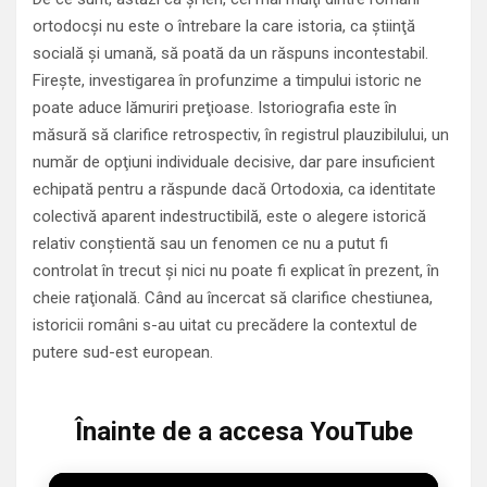
ortodocşi nu este o întrebare la care istoria, ca ştiinţă
socială şi umană, să poată da un răspuns incontestabil.
Fireşte, investigarea în profunzime a timpului istoric ne
poate aduce lămuriri preţioase. Istoriografia este în
măsură să clarifice retrospectiv, în registrul plauzibilului, un
număr de opţiuni individuale decisive, dar pare insuficient
echipată pentru a răspunde dacă Ortodoxia, ca identitate
colectivă aparent indestructibilă, este o alegere istorică
relativ conştientă sau un fenomen ce nu a putut fi
controlat în trecut şi nici nu poate fi explicat în prezent, în
cheie raţională. Când au încercat să clarifice chestiunea,
istoricii români s-au uitat cu precădere la contextul de
putere sud-est european.
Înainte de a accesa YouTube