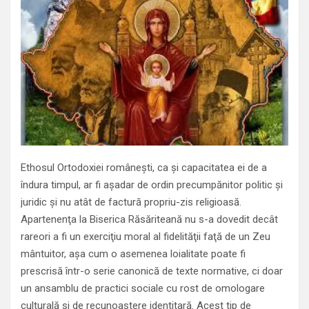
Ethosul Ortodoxiei româneşti, ca şi capacitatea ei de a
îndura timpul, ar fi aşadar de ordin precumpănitor politic şi
juridic şi nu atât de factură propriu-zis religioasă.
Apartenenţa la Biserica Răsăriteană nu s-a dovedit decât
rareori a fi un exerciţiu moral al fidelităţii faţă de un Zeu
mântuitor, aşa cum o asemenea loialitate poate fi
prescrisă într-o serie canonică de texte normative, ci doar
un ansamblu de practici sociale cu rost de omologare
culturală şi de recunoaştere identitară. Acest tip de