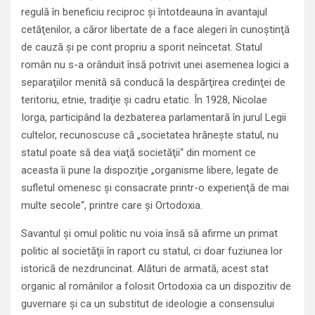
regulă în beneficiu reciproc şi întotdeauna în avantajul
cetăţenilor, a căror libertate de a face alegeri în cunoştinţă
de cauză şi pe cont propriu a sporit neîncetat. Statul
român nu s-a orânduit însă potrivit unei asemenea logici a
separaţiilor menită să conducă la despărţirea credinţei de
teritoriu, etnie, tradiţie şi cadru etatic. În 1928, Nicolae
Iorga, participând la dezbaterea parlamentară în jurul Legii
cultelor, recunoscuse că „societatea hrăneşte statul, nu
statul poate să dea viaţă societăţii“ din moment ce
aceasta îi pune la dispoziţie „organisme libere, legate de
sufletul omenesc şi consacrate printr-o experienţă de mai
multe secole“, printre care şi Ortodoxia.
Savantul şi omul politic nu voia însă să afirme un primat
politic al societăţii în raport cu statul, ci doar fuziunea lor
istorică de nezdruncinat. Alături de armată, acest stat
organic al românilor a folosit Ortodoxia ca un dispozitiv de
guvernare şi ca un substitut de ideologie a consensului