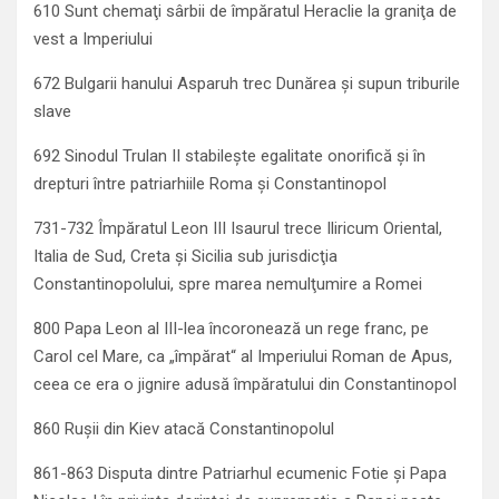
610 Sunt chemaţi sârbii de împăratul Heraclie la graniţa de
vest a Imperiului
672 Bulgarii hanului Asparuh trec Dunărea şi supun triburile
slave
692 Sinodul Trulan II stabileşte egalitate onorifică şi în
drepturi între patriarhiile Roma şi Constantinopol
731-732 Împăratul Leon III Isaurul trece Iliricum Oriental,
Italia de Sud, Creta şi Sicilia sub jurisdicţia
Constantinopolului, spre marea nemulţumire a Romei
800 Papa Leon al III-lea încoronează un rege franc, pe
Carol cel Mare, ca „împărat“ al Imperiului Roman de Apus,
ceea ce era o jignire adusă împăratului din Constantinopol
860 Ruşii din Kiev atacă Constantinopolul
861-863 Disputa dintre Patriarhul ecumenic Fotie şi Papa