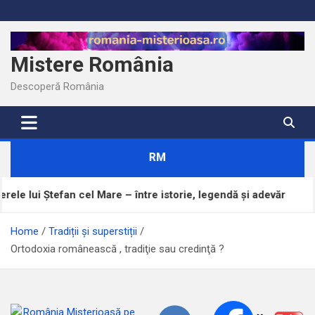
Skip
to
content
Mistere România
Descoperă România
RM
 cel Mare – între istorie, legendă și adevăr
Brazda 
Home
Tradiții și superstiții
Ortodoxia românească , tradiţie sau credinţă ?