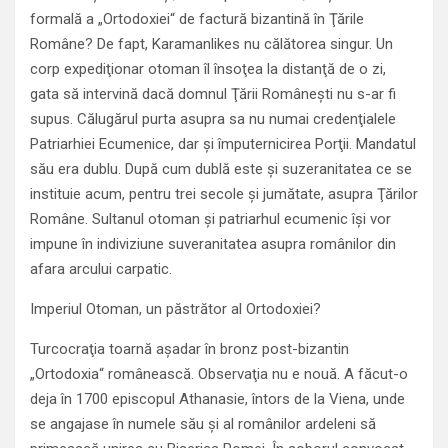
formală a „Ortodoxiei“ de factură bizantină în Ţările
Române? De fapt, Karamanlikes nu călătorea singur. Un
corp expediţionar otoman îl însoţea la distanţă de o zi,
gata să intervină dacă domnul Ţării Româneşti nu s-ar fi
supus. Călugărul purta asupra sa nu numai credenţialele
Patriarhiei Ecumenice, dar şi împuternicirea Porţii. Mandatul
său era dublu. După cum dublă este şi suzeranitatea ce se
instituie acum, pentru trei secole şi jumătate, asupra Ţărilor
Române. Sultanul otoman şi patriarhul ecumenic îşi vor
impune în indiviziune suveranitatea asupra românilor din
afara arcului carpatic.
Imperiul Otoman, un păstrător al Ortodoxiei?
Turcocraţia toarnă aşadar în bronz post-bizantin
„Ortodoxia“ românească. Observaţia nu e nouă. A făcut-o
deja în 1700 episcopul Athanasie, întors de la Viena, unde
se angajase în numele său şi al românilor ardeleni să