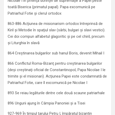
Nicolae I în privinţa dorinţei de supremaţie a Papei peste
toată Biserica (primatul papal). Papa excomunică pe
Patriarhul Fotie şi clerul ortodox
863-886 Acţiunea de misionarism ortodox întreprinsă de
Kiril şi Metodie în spaţiul slav (sârbi, bulgari şi slavi vestici).
Cei doi compun alfabetul glagoritic şi pe cel chiril, precum
şi Liturghia în slavă
864 Creştinarea bulgarilor sub hanul Boris, devenit Mihail I
866 Conflictul Roma-Bizanţ pentru creştinarea bulgarilor
(deşi creştinaţi oficial de Constantinopol, Papa Nicolae I le
trimite şi el misionari). Acţiunea Papei este condamnată de
Patriarhul Fotie, care îl excomunică pe Nicolae I
893 Se reiau legăturile dintre cele două scaune patriarhale
896 Ungurii ajung în Câmpia Panoniei şi a Tisei
927-969 În timpul ţarului Petru I, împăratul bizantin