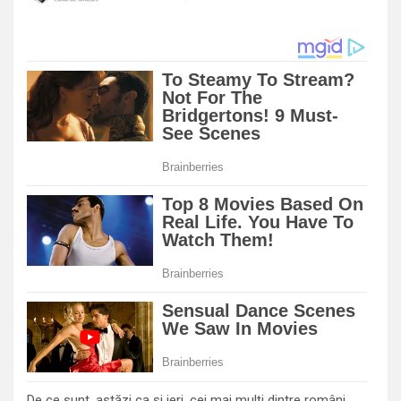
De ce sunt, astăzi ca şi ieri, cei mai mulţi dintre români