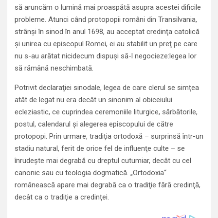
să aruncăm o lumină mai proaspătă asupra acestei dificile
probleme. Atunci când protopopii români din Transilvania,
strânşi în sinod în anul 1698, au acceptat credinţa catolică
şi unirea cu episcopul Romei, ei au stabilit un preţ pe care
nu s-au arătat nicidecum dispuşi să-l negocieze:legea lor
să rămână neschimbată.
Potrivit declaraţiei sinodale, legea de care clerul se simţea
atât de legat nu era decât un sinonim al obiceiului
ecleziastic, ce cuprindea ceremoniile liturgice, sărbătorile,
postul, calendarul şi alegerea episcopului de către
protopopi. Prin urmare, tradiţia ortodoxă – surprinsă într-un
stadiu natural, ferit de orice fel de influenţe culte – se
înrudeşte mai degrabă cu dreptul cutumiar, decât cu cel
canonic sau cu teologia dogmatică. „Ortodoxia“
românească apare mai degrabă ca o tradiţie fără credinţă,
decât ca o tradiţie a credinţei.