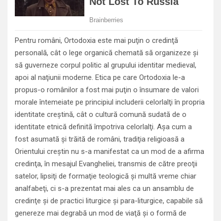
Pentru români, Ortodoxia este mai puţin o credinţă
personală, cât o lege organică chemată să organizeze şi
să guverneze corpul politic al grupului identitar medieval,
apoi al naţiunii moderne. Etica pe care Ortodoxia le-a
propus-o românilor a fost mai puţin o însumare de valori
morale întemeiate pe principiul includerii celorlalţi în propria
identitate creştină, cât o cultură comună sudată de o
identitate etnică definită împotriva celorlalţi. Aşa cum a
fost asumată şi trăită de români, tradiţia religioasă a
Orientului creştin nu s-a manifestat ca un mod de a afirma
credinţa, în mesajul Evangheliei, transmis de către preoţii
satelor, lipsiţi de formaţie teologică şi multă vreme chiar
analfabeţi, ci s-a prezentat mai ales ca un ansamblu de
credinţe şi de practici liturgice şi para-liturgice, capabile să
genereze mai degrabă un mod de viaţă şi o formă de