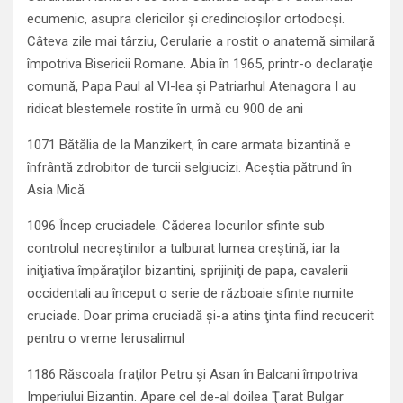
ecumenic, asupra clericilor şi credincioşilor ortodocşi.
Câteva zile mai târziu, Cerularie a rostit o anatemă similară
împotriva Bisericii Romane. Abia în 1965, printr-o declaraţie
comună, Papa Paul al VI-lea şi Patriarhul Atenagora I au
ridicat blestemele rostite în urmă cu 900 de ani
1071 Bătălia de la Manzikert, în care armata bizantină e
înfrântă zdrobitor de turcii selgiucizi. Aceştia pătrund în
Asia Mică
1096 Încep cruciadele. Căderea locurilor sfinte sub
controlul necreştinilor a tulburat lumea creştină, iar la
iniţiativa împăraţilor bizantini, sprijiniţi de papa, cavalerii
occidentali au început o serie de războaie sfinte numite
cruciade. Doar prima cruciadă şi-a atins ţinta fiind recucerit
pentru o vreme Ierusalimul
1186 Răscoala fraţilor Petru şi Asan în Balcani împotriva
Imperiului Bizantin. Apare cel de-al doilea Ţarat Bulgar