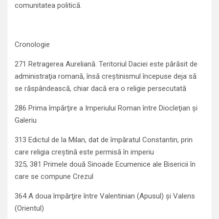
comunitatea politică.
Cronologie
271 Retragerea Aureliană. Teritoriul Daciei este părăsit de
administraţia romană, însă creştinismul începuse deja să
se răspândească, chiar dacă era o religie persecutată
286 Prima împărţire a Imperiului Roman între Diocleţian şi
Galeriu
313 Edictul de la Milan, dat de împăratul Constantin, prin
care religia creştină este permisă în imperiu
325, 381 Primele două Sinoade Ecumenice ale Bisericii în
care se compune Crezul
364 A doua împărţire între Valentinian (Apusul) şi Valens
(Orientul)