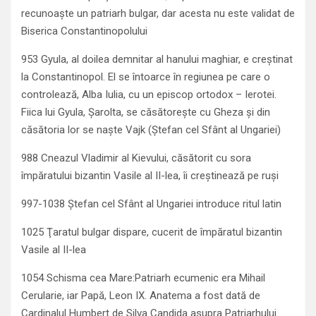
recunoaşte un patriarh bulgar, dar acesta nu este validat de
Biserica Constantinopolului
953 Gyula, al doilea demnitar al hanului maghiar, e creştinat
la Constantinopol. El se întoarce în regiunea pe care o
controlează, Alba Iulia, cu un episcop ortodox – Ierotei.
Fiica lui Gyula, Şarolta, se căsătoreşte cu Gheza şi din
căsătoria lor se naşte Vajk (Ştefan cel Sfânt al Ungariei)
988 Cneazul Vladimir al Kievului, căsătorit cu sora
împăratului bizantin Vasile al II-lea, îi creştinează pe ruşi
997-1038 Ştefan cel Sfânt al Ungariei introduce ritul latin
1025 Ţaratul bulgar dispare, cucerit de împăratul bizantin
Vasile al II-lea
1054 Schisma cea Mare:Patriarh ecumenic era Mihail
Cerularie, iar Papă, Leon IX. Anatema a fost dată de
Cardinalul Humbert de Silva Candida asupra Patriarhului