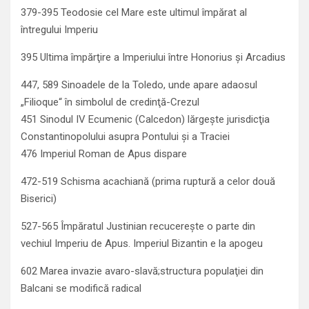
379-395 Teodosie cel Mare este ultimul împărat al
întregului Imperiu
395 Ultima împărţire a Imperiului între Honorius şi Arcadius
447, 589 Sinoadele de la Toledo, unde apare adaosul
„Filioque“ în simbolul de credinţă-Crezul
451 Sinodul IV Ecumenic (Calcedon) lărgeşte jurisdicţia
Constantinopolului asupra Pontului şi a Traciei
476 Imperiul Roman de Apus dispare
472-519 Schisma acachiană (prima ruptură a celor două
Biserici)
527-565 Împăratul Justinian recucereşte o parte din
vechiul Imperiu de Apus. Imperiul Bizantin e la apogeu
602 Marea invazie avaro-slavă;structura populaţiei din
Balcani se modifică radical