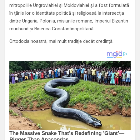
mitropoliile Ungrovlahiei şi Moldovlahiei şi a fost formulată
în ţările lor o identitate politică şi religioasă la intersecţia
dintre Ungaria, Polonia, misiunile romane, Imperiul Bizantin
muribund şi Biserica Constantinopolitană.
Ortodoxia noastră, mai mult tradiţie decât credinţă.