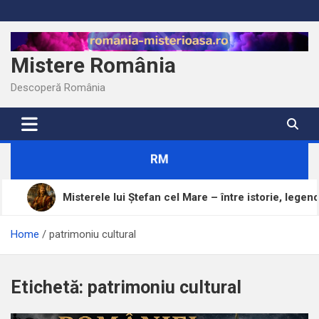
Skip
to
content
Mistere România
Descoperă România
RM
Misterele lui Ștefan cel Mare – între istorie, legendă și
Home
patrimoniu cultural
Etichetă:
patrimoniu cultural