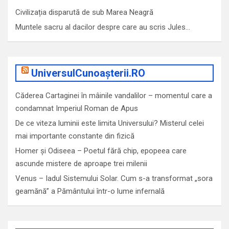
Civilizația disparută de sub Marea Neagră
Muntele sacru al dacilor despre care au scris Jules…
UniversulCunoașterii.RO
Căderea Cartaginei în mâinile vandalilor – momentul care a
condamnat Imperiul Roman de Apus
De ce viteza luminii este limita Universului? Misterul celei
mai importante constante din fizică
Homer și Odiseea – Poetul fără chip, epopeea care
ascunde mistere de aproape trei milenii
Venus – Iadul Sistemului Solar. Cum s-a transformat „sora
geamănă” a Pământului într-o lume infernală