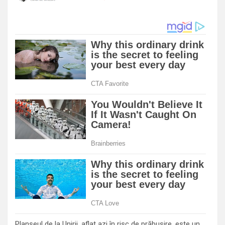
Planșeul de la Unirii, aflat azi în risc de prăbușire, este un