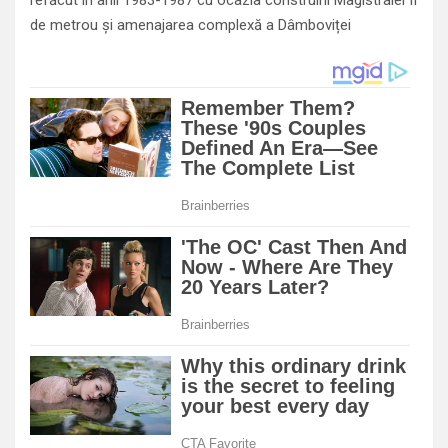
refăcut în anii 1983-1987 cu ocazia construirii Magistralei II
de metrou și amenajarea complexă a Dâmboviței