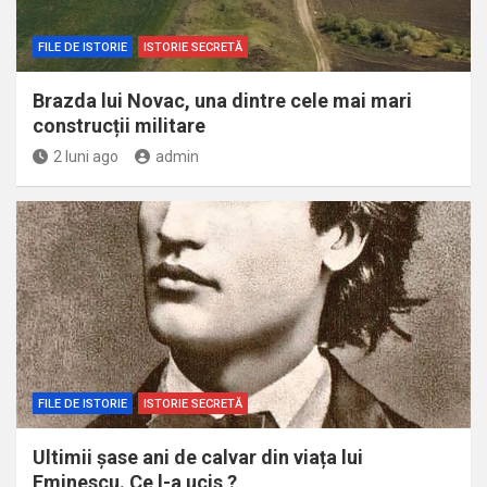
FILE DE ISTORIE
ISTORIE SECRETĂ
Brazda lui Novac, una dintre cele mai mari
construcții militare
2 luni ago
admin
FILE DE ISTORIE
ISTORIE SECRETĂ
Ultimii șase ani de calvar din viața lui
Eminescu. Ce l-a ucis ?