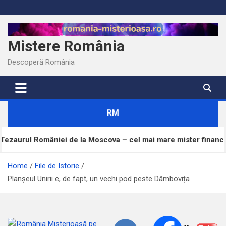
Skip
to
content
Mistere România
Descoperă România
RM
ei de la Moscova – cel mai mare mister financiar din istoria R
Home
File de Istorie
Planșeul Unirii e, de fapt, un vechi pod peste Dâmbovița