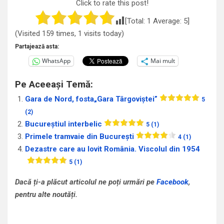
Click to rate this post!
[Total:
1
Average:
5
]
(Visited 159 times, 1 visits today)
Partajează asta:
WhatsApp
Mai mult
Pe Aceeași Temă:
Gara de Nord, fosta„Gara Târgoviștei”
5
(2)
Bucureștiul interbelic
5 (1)
Primele tramvaie din București
4 (1)
Dezastre care au lovit România. Viscolul din 1954
5 (1)
Dacă ți-a plăcut articolul ne poți urmări pe
Facebook
,
pentru alte noutăți.