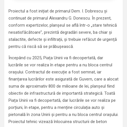
Proiectul a fost inițiat de primarul Dem. I. Dobrescu și
continuat de primarul Alexandru G. Donescu. În prezent,
conform expertizelor, planșeul se află într-o „stare tehnică
nesatisfăcătoare”, prezintă degradări severe, ba chiar și
stalactite, defecte și infiltrații, și trebuie refăcut de urgență
pentru că riscă să se prăbușească.
Începând cu 2025, Piața Unirii va fi decopertată, dar
lucrările se vor realiza în etape pentru a nu bloca centrul
orașului. Contractul de execuție a fost semnat, iar
finanțarea lucrărilor este asigurată de Guvern, care a alocat
suma de aproximativ 800 de milioane de lei, planșeul fiind
obiectiv de infrastructură de importantă strategică. Toată
Piața Unirii va fi decopertată, dar lucrările se vor realiza pe
porțiuni, în etape, pentru a menține circulația auto și
pietonală în zona Unirii și pentru a nu bloca centrul orașului.
Proiectul tehnic vizează înlocuirea structurii de beton