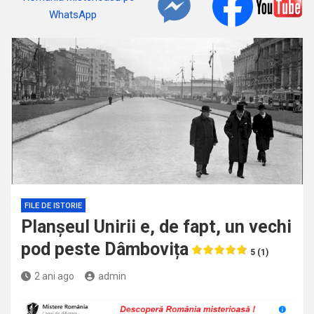
FILE DE ISTORIE
Planșeul Unirii e, de fapt, un vechi
pod peste Dâmbovița
5 (1)
2 ani ago
admin