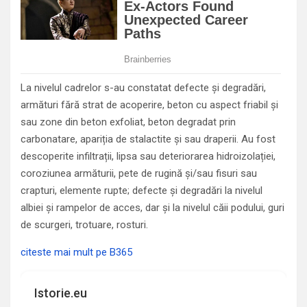
La nivelul cadrelor s-au constatat defecte și degradări,
armături fără strat de acoperire, beton cu aspect friabil și
sau zone din beton exfoliat, beton degradat prin
carbonatare, apariția de stalactite și sau draperii. Au fost
descoperite infiltrații, lipsa sau deteriorarea hidroizolației,
coroziunea armăturii, pete de rugină și/sau fisuri sau
crapturi, elemente rupte; defecte și degradări la nivelul
albiei și rampelor de acces, dar și la nivelul căii podului, guri
de scurgeri, trotuare, rosturi.
citeste mai mult pe B365
Istorie.eu