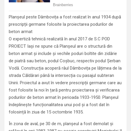
Planșeul peste Dâmbovița a fost realizat în anul 1934 după
prescripții germane folosite la proiectarea podurilor de
beton armat
O expertiză tehnică realizată în anul 2017 de S.C POD
PROIECT Iași ne spune că Planșeul are o structură din
beton armat și include și vechile poduri boltite din zidărie
de piatră sau beton, podul Coșbuc, respectiv podul Șerban
Vodă. Construcția acoperă râul Dâmbovița pe lățimea de la
strada Căldărari până la intersecția cu pasajul subteran
Unirii. Proiectul a avut în vedere prescripții germane care au
fost folosite la noi în țară pentru proiectarea și verificarea
podurilor de beton armat în perioada 1933-1950. Planșeul
îndeplinește funcționalitatea unui pod și a fost dat în
folosință în ziua de 15 octombrie 1935.
În zona de aval, pe 30 de m, planșeul a fost demolat și