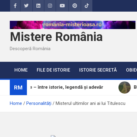
Skip
to
content
Mistere România
Descoperă România
HOME
FILE DE ISTORIE
ISTORIE SECRETĂ
OBIE
RM
re – între istorie, legendă și adevăr
Brazda lui Nov
Home
Personalități
Misterul ultimilor ani ai lui Titulescu