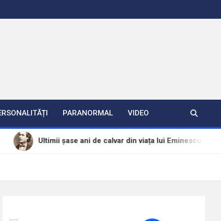
ERSONALITĂȚI
PARANORMAL
VIDEO
ltimii șase ani de calvar din viața lui Eminescu. Ce l-a ucis ?