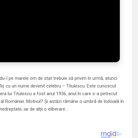
du-l pe marele om de stat trebuie să privim în urmă, atunci
fiș cu un nume devenit celebru – Titulescu. Este cunoscut
ra lui Titulescu a fost anul 1936, anul în care s-a petrecut
e al României. Motivul? Și astăzi rămâne o umbră de îndoială în
edreptate, iar de alții o eliberare…