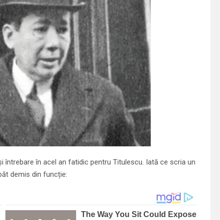
 întrebare în acel an fatidic pentru Titulescu. Iată ce scria un
spăt demis din funcție: