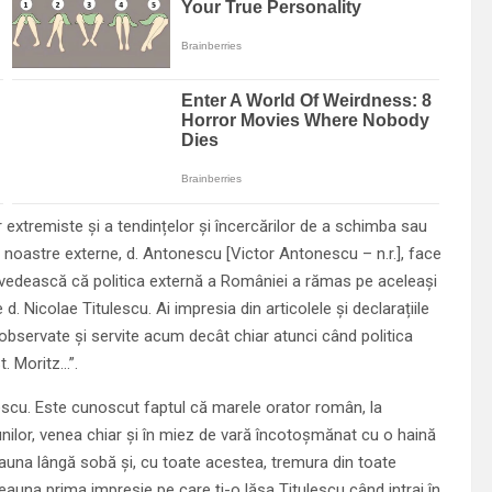
 extremiste și a tendințelor și încercărilor de a schimba sau
i noastre externe, d. Antonescu [Victor Antonescu – n.r.], face
ă dovedească că politica externă a României a rămas pe aceleași
 d. Nicolae Titulescu. Ai impresia din articolele și declarațiile
 observate și servite acum decât chiar atunci când politica
. Moritz…”.
lescu. Este cunoscut faptul că marele orator român, la
unilor, venea chiar și în miez de vară încotoșmănat cu o haină
deauna lângă sobă și, cu toate acestea, tremura din toate
deauna prima impresie pe care ți-o lăsa Titulescu când intrai în