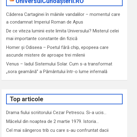
UniversulCunoașterii.RO
Căderea Cartaginei în mâinile vandalilor – momentul care
a condamnat Imperiul Roman de Apus
De ce viteza luminii este limita Universului? Misterul celei
mai importante constante din fizică
Homer și Odiseea – Poetul fără chip, epopeea care
ascunde mistere de aproape trei milenii
Venus – Iadul Sistemului Solar. Cum s-a transformat
„sora geamănă” a Pământului într-o lume infernală
Top articole
Drama fiului scriitorului Cezar Petrescu. Si-a ucis…
Măcelul din noaptea de 2 martie 1979. Istoria…
Cel mai sângeros trib cu care s-au confruntat dacii