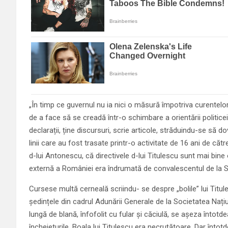
„În timp ce guvernul nu ia nici o măsură împotriva curentelor
de a face să se creadă într-o schimbare a orientării politice
declarații, ține discursuri, scrie articole, străduindu-se s
linii care au fost trasate printr-o activitate de 16 ani de către
d-lui Antonescu, că directivele d-lui Titulescu sunt mai bine
externă a României era îndrumată de convalescentul de la St
Cursese multă cerneală scriindu- se despre „bolile” lui Titu
ședințele din cadrul Adunării Generale de la Societatea Nați
lungă de blană, înfofolit cu fular și căciulă, se așeza întot
încheieturile. Boala lui Titulescu era necruțătoare. Dar întot