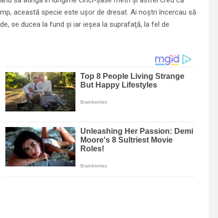
 timp, această specie este uşor de dresat. Ai noştri încercau să
 se ducea la fund şi iar ieşea la suprafaţă, la fel de