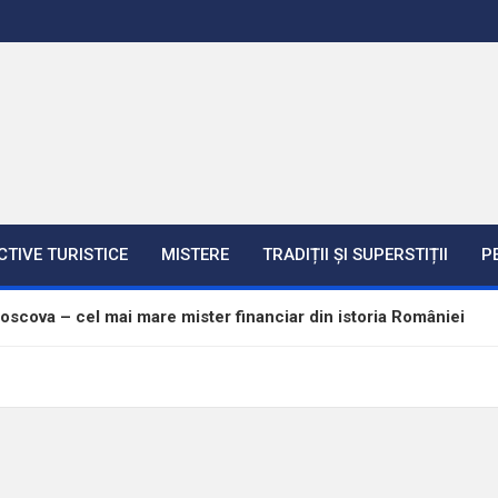
CTIVE TURISTICE
MISTERE
TRADIȚII ȘI SUPERSTIȚII
P
scova – cel mai mare mister financiar din istoria României
re – între istorie, legendă și adevăr
e cele mai mari construcții militare
in viața lui Eminescu. Ce l-a ucis ?