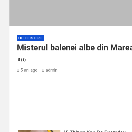
FILE DE ISTORIE
Misterul balenei albe din Mar
5 (1)
5 ani ago
admin