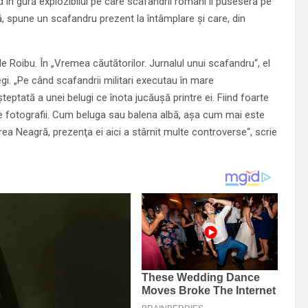
d în gură explozibilul pe care scafandrii români îl puseseră pe
lă, spune un scafandru prezent la întâmplare şi care, din
e Roibu. În „Vremea căutătorilor. Jurnalul unui scafandru“, el
i. „Pe când scafandrii militari executau în mare
ptată a unei belugi ce înota jucăuşă printre ei. Fiind foarte
e de fotografii. Cum beluga sau balena albă, aşa cum mai este
ea Neagră, prezenţa ei aici a stârnit multe controverse“, scrie