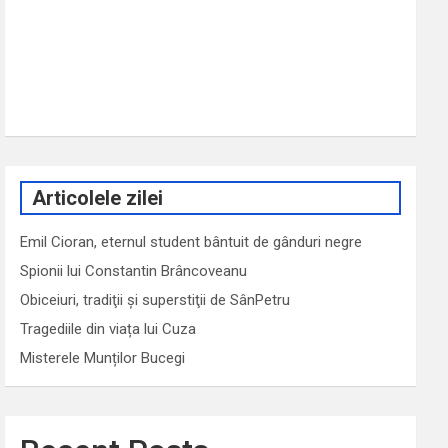
Articolele zilei
Emil Cioran, eternul student bântuit de gânduri negre
Spionii lui Constantin Brâncoveanu
Obiceiuri, tradiţii şi superstiţii de SânPetru
Tragediile din viața lui Cuza
Misterele Munților Bucegi