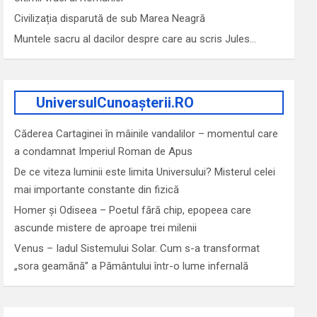
Civilizația disparută de sub Marea Neagră
Muntele sacru al dacilor despre care au scris Jules…
UniversulCunoașterii.RO
Căderea Cartaginei în mâinile vandalilor – momentul care
a condamnat Imperiul Roman de Apus
De ce viteza luminii este limita Universului? Misterul celei
mai importante constante din fizică
Homer și Odiseea – Poetul fără chip, epopeea care
ascunde mistere de aproape trei milenii
Venus – Iadul Sistemului Solar. Cum s-a transformat
„sora geamănă” a Pământului într-o lume infernală