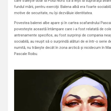
care trăieşte doar la Polul Nord. Ea a ieşit la suprafaţă avân
fundul mării, pentru exerciţii. Balena albă era foarte sociabi
motive de securitate, nu îşi dezvăluie identitatea.
Povestea balenei albe apare şi în cartea scafandrului Pascal
povesteşte această întâmpare care i-a fost relatată de coleg
antrenamente specifice, au fost surprinşi de compania neaşte
sociabilă, au reuşit să o surprindă alături de ei într-o seri
numită, nu trăieşte decât în zona arctică şi nicidecum în Mar
Pascale Roibu.