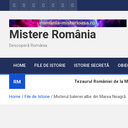
Skip
to
content
Mistere România
Descoperă România
HOME
FILE DE ISTORIE
ISTORIE SECRETĂ
OBIE
RM
Tezaurul României de la Mo
Misterele lui Ștefan cel Ma
Home
File de Istorie
Misterul balenei albe din Marea Neagră
Brazda lui Novac, una dintr
Ultimii șase ani de calvar d