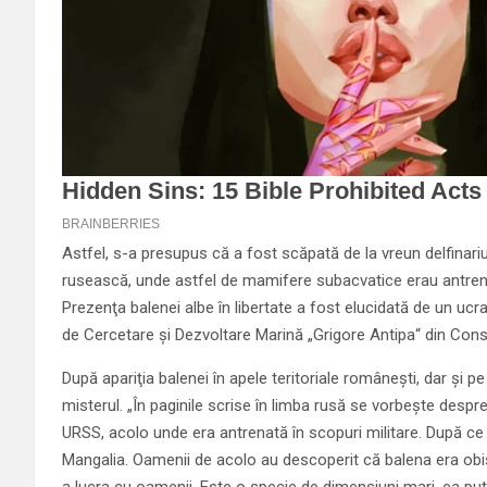
Astfel, s-a presupus că a fost scăpată de la vreun delfinari
rusească, unde astfel de mamifere subacvatice erau antrenat
Prezenţa balenei albe în libertate a fost elucidată de un ucra
de Cercetare şi Dezvoltare Marină „Grigore Antipa“ din Cons
După apariţia balenei în apele teritoriale româneşti, dar şi p
misterul. „În paginile scrise în limba rusă se vorbeşte despre
URSS, acolo unde era antrenată în scopuri militare. După ce a
Mangalia. Oamenii de acolo au descoperit că balena era obişn
a lucra cu oamenii. Este o specie de dimensiuni mari, ea put