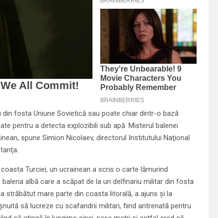
u din fosta Uniune Sovietică sau poate chiar dintr-o bază
e pentru a detecta explozibili sub apă. Misterul balenei
inean, spune Simion Nicolaev, directorul Institutului Naţional
tanţa.
e coasta Turciei, un ucrainean a scris o carte lămurind
 balena albă care a scăpat de la un delfinariu militar din fosta
 străbătut mare parte din coasta litorală, a ajuns şi la
uită să lucreze cu scafandrii militari, fiind antrenată pentru
ând să atingă în lungime cinci-şase metri şi astfel cred că