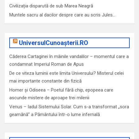
Civilizația disparută de sub Marea Neagră
Muntele sacru al dacilor despre care au scris Jules…
UniversulCunoașterii.RO
Căderea Cartaginei în mâinile vandalilor – momentul care a
condamnat Imperiul Roman de Apus
De ce viteza luminii este limita Universului? Misterul celei
mai importante constante din fizică
Homer și Odiseea – Poetul fără chip, epopeea care
ascunde mistere de aproape trei milenii
Venus – Iadul Sistemului Solar. Cum s-a transformat „sora
geamănă” a Pământului într-o lume infernală