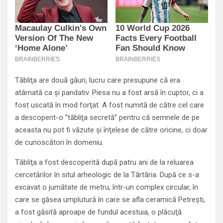
Tăbliţa are două găuri, lucru care presupune că era
atârnată ca şi pandativ. Piesa nu a fost arsă în cuptor, ci a
fost uscată în mod forţat. A fost numită de către cel care
a descoperit-o ”tăbliţa secretă” pentru că semnele de pe
aceasta nu pot fi văzute şi înţelese de către oricine, ci doar
de cunoscători în domeniu.
Tăbliţa a fost descoperită după patru ani de la reluarea
cercetărilor în situl arheologic de la Tărtăria. După ce s-a
excavat o jumătate de metru, într-un complex circular, în
care se găsea umplutură în care se afla ceramică Petreşti,
a fost găsită aproape de fundul acestuia, o plăcuţă