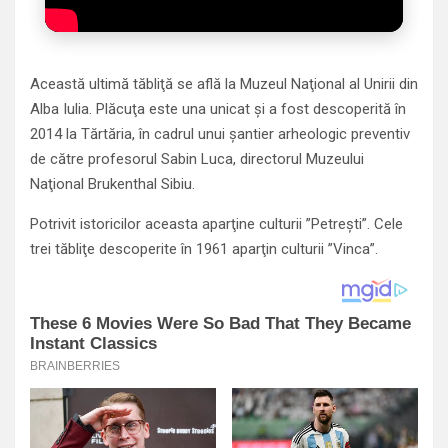
Această ultimă tăbliţă se află la Muzeul Naţional al Unirii din
Alba Iulia. Plăcuţa este una unicat şi a fost descoperită în
2014 la Tărtăria, în cadrul unui şantier arheologic preventiv
de către profesorul Sabin Luca, directorul Muzeului
Naţional Brukenthal Sibiu.
Potrivit istoricilor aceasta aparţine culturii ”Petreşti”. Cele
trei tăbliţe descoperite în 1961 aparţin culturii ”Vinca”.