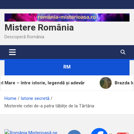
Skip
to
content
Mistere România
Descoperă România
RM
e istorie, legendă și adevăr
Brazda lui Novac, una d
Home
Istorie secretă
Misterele celei de-a patra tăblițe de la Tărtăria