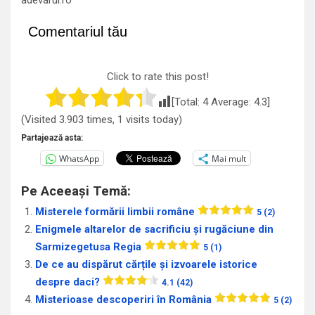
adevarul.ro
Comentariul tău
Click to rate this post!
[Total:
4
Average:
4.3
]
(Visited 3.903 times, 1 visits today)
Partajează asta:
WhatsApp
Mai mult
Pe Aceeași Temă:
Misterele formării limbii române
5 (2)
Enigmele altarelor de sacrificiu și rugăciune din
Sarmizegetusa Regia
5 (1)
De ce au dispărut cărțile și izvoarele istorice
despre daci?
4.1 (42)
Misterioase descoperiri în România
5 (2)