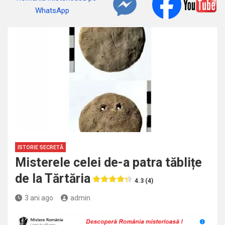
ISTORIE SECRETĂ
Misterele celei de-a patra tăblițe
de la Tărtăria
4.3 (4)
3 ani ago
admin