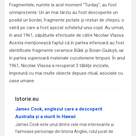
Fragmentele, numite la acel moment ”Turdaş”, au fost
omniprezente. Un an mai târziu au fost descoperite un
posibil un bordei, fragmente pictate şi resturi de chirpici, o
vatră pe care a fost aşezat scheletul unui copil. Au urmat,
în anul 1961, săpăturile efectuate de către Nicolae Vlassa.
Acesta menţionează faptul că în partea inferioară au fost
identificate fragmente ceramice Bűkk şi Boian-Giuleşti, iar
în partea superioară materiale cucuteniene timpurii. În anul
1961, Nicolae Vlassa a recuperat 3 tăbliţe incizate,
împreună cu mai multe obiecte depuse ritual, asociate cu
oase umane.
Istorie.eu
James Cook, englezul care a descoperit
Australia și a murit în Hawaii
James Cook este unul dintre cele mai interesante și
faimoase personaje din Istoria Angliei, rolul jucat de