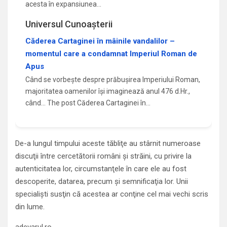
acesta în expansiunea…
Universul Cunoașterii
Căderea Cartaginei în mâinile vandalilor –
momentul care a condamnat Imperiul Roman de
Apus
Când se vorbește despre prăbușirea Imperiului Roman,
majoritatea oamenilor își imaginează anul 476 d.Hr.,
când... The post Căderea Cartaginei în…
De-a lungul timpului aceste tăbliţe au stârnit numeroase
discuţii între cercetătorii români şi străini, cu privire la
autenticitatea lor, circumstanţele în care ele au fost
descoperite, datarea, precum şi semnificaţia lor. Unii
specialişti susţin că acestea ar conţine cel mai vechi scris
din lume.