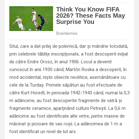
Situl, care a dat prilej de polemică, dar şi mândrie totodată,
prin celebrele tăbliţe inscripţionate, a fost descoperit iniţial
de către Endre Orosz, în anul 1906. Locul a devenit
cunoscut în anii 1930 când, Martón Roska a descoperit, în
mod accidental, nişte obiecte neolitice, asemănătoare cu
cele de la Turdaş. Primele săpături au fost efectuate de
către Kurt Horedt, în perioada 1942-1943 când, numai la 0,3
m adâncime, au fost descoperite fragmente de vatră şi
fragmente ceramice, aparţinând culturii Petreşti. La 0,6 m
adâncime au fost identificate alte vetre, pietre masive de
măcinat şi picioare de vas roşii. La adâncimea de 1 m a
fost identificat un nivel de lut ars.