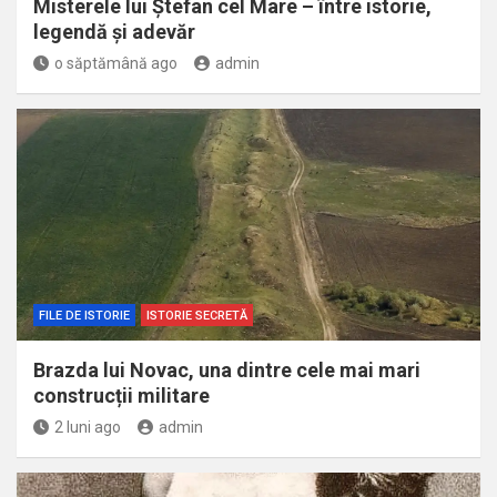
Misterele lui Ștefan cel Mare – între istorie,
legendă și adevăr
o săptămână ago
admin
FILE DE ISTORIE
ISTORIE SECRETĂ
Brazda lui Novac, una dintre cele mai mari
construcții militare
2 luni ago
admin