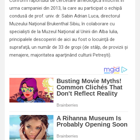
Conform raportului de cercetare arheologică întocmit în
urma campaniei din 2013, la care au participat o echipă
condusă de prof. univ. dr. Sabin Adrian Luca, directorul
Muzeului Naţional Brukenthal Sibiu, în colaborare cu
specialişti de la Muzeul Naţional al Unirii din Alba Iulia,
principalele descoperiri de aici au fost o locuinţă de
suprafaţă, un număr de 33 de gropi (de stâlp, de provizii şi
menajere, majoritatea aparţinând culturii Petreşti).