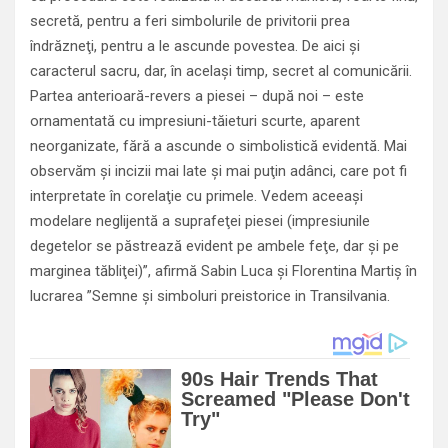
secretă, pentru a feri simbolurile de privitorii prea
îndrăzneţi, pentru a le ascunde povestea. De aici şi
caracterul sacru, dar, în acelaşi timp, secret al comunicării.
Partea anterioară-revers a piesei – după noi – este
ornamentată cu impresiuni-tăieturi scurte, aparent
neorganizate, fără a ascunde o simbolistică evidentă. Mai
observăm şi incizii mai late şi mai puţin adânci, care pot fi
interpretate în corelaţie cu primele. Vedem aceeaşi
modelare neglijentă a suprafeţei piesei (impresiunile
degetelor se păstrează evident pe ambele feţe, dar şi pe
marginea tăbliţei)”, afirmă Sabin Luca şi Florentina Martiş în
lucrarea ”Semne şi simboluri preistorice in Transilvania.