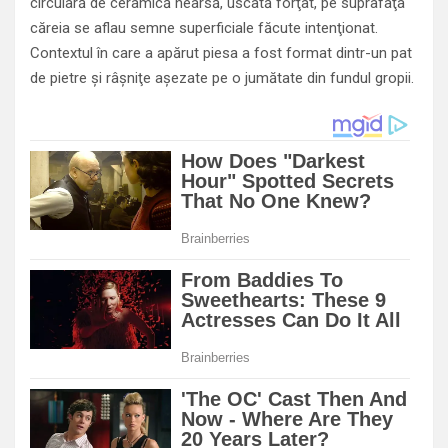
circulară de ceramică nearsă, uscată forţat, pe suprafaţa
căreia se aflau semne superficiale făcute intenţionat.
Contextul în care a apărut piesa a fost format dintr-un pat
de pietre şi râşniţe aşezate pe o jumătate din fundul gropii.