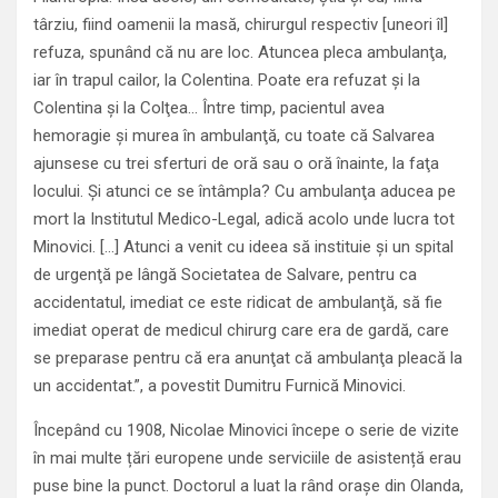
târziu, fiind oamenii la masă, chirurgul respectiv [uneori îl]
refuza, spunând că nu are loc. Atuncea pleca ambulanţa,
iar în trapul cailor, la Colentina. Poate era refuzat şi la
Colentina şi la Colţea… Între timp, pacientul avea
hemoragie şi murea în ambulanţă, cu toate că Salvarea
ajunsese cu trei sferturi de oră sau o oră înainte, la faţa
locului. Şi atunci ce se întâmpla? Cu ambulanţa aducea pe
mort la Institutul Medico-Legal, adică acolo unde lucra tot
Minovici. […] Atunci a venit cu ideea să instituie şi un spital
de urgenţă pe lângă Societatea de Salvare, pentru ca
accidentatul, imediat ce este ridicat de ambulanţă, să fie
imediat operat de medicul chirurg care era de gardă, care
se preparase pentru că era anunţat că ambulanţa pleacă la
un accidentat.”, a povestit Dumitru Furnică Minovici.
Începând cu 1908, Nicolae Minovici începe o serie de vizite
în mai multe țări europene unde serviciile de asistență erau
puse bine la punct. Doctorul a luat la rând orașe din Olanda,