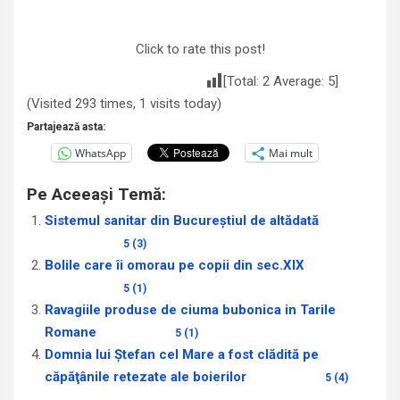
Click to rate this post!
[Total:
2
Average:
5
]
(Visited 293 times, 1 visits today)
Partajează asta:
WhatsApp
Mai mult
Pe Aceeași Temă:
Sistemul sanitar din Bucureștiul de altădată
5 (3)
Bolile care îi omorau pe copii din sec.XIX
5 (1)
Ravagiile produse de ciuma bubonica in Tarile
Romane
5 (1)
Domnia lui Ştefan cel Mare a fost clădită pe
căpăţânile retezate ale boierilor
5 (4)