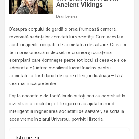
D’asupra corpului de gardă o prea frumoasă cameră,
rezervată ședințelor comitetului societății. Cum acestea
sunt încăperile ocupate de societatea de salvare. Ceea-ce
te impresionează în deosebi e ordinea și curățenia
exemplară care domnește peste tot locul și ceea-ce e de
admirat e că întreg mobilierul lucrat înadins pentru
societate, a fost dăruit de către diferiți industriași – fără
cea mai mică pretenție.
Fapta aceasta e de toată lauda și toți cari au contribuit la
înzestrarea localului pot fi siguri că au ajutat în mod
intelligent la înjghebarea societății de salvare”, se scria la
acea vreme în ziarul Universul, potrivit Historia.
Istorie.eu