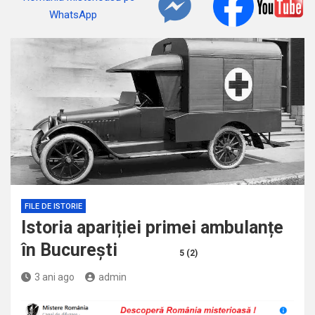
FILE DE ISTORIE
Istoria apariției primei ambulanțe
în București
5 (2)
3 ani ago
admin