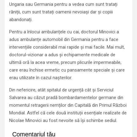
Ungaria sau Germania pentru a vedea cum sunt tratați
răniții, cum sunt tratați oamenii nevoiași dar și copiii
abandonați.
Pentru a înlocui ambulanțele cu cai, doctorul Minovici a
adus ambulanțe automobil din Germania pentru a face
intervențiile considerabil mai rapide și mai facile. Mai mult,
doctorul-vizionar a adus și echipamente medicale de
ultimă oră la acea vreme, precum plicurile impermeabile,
care erau închise ermetic cu pansamente speciale și care
erau utilizate în cazul nașterilor.
Din nefericire, atât spitalul de urgență cât și Serviciul
Salvarea au căzut pradă bombardamentelor germane din
momentul retragerii nemților din Capitală din Primul Război
Mondial. Astfel că cele două instituții esențiale realizate de
Nicolae Minovici au fost nevoite să își schimbe sediul.
Comentariul tău