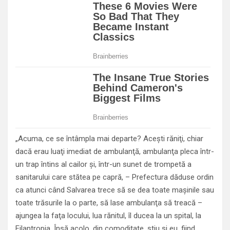
„Acuma, ce se întâmpla mai departe? Aceşti răniţi, chiar
dacă erau luaţi imediat de ambulanţă, ambulanţa pleca într-
un trap întins al cailor şi, într-un sunet de trompetă a
sanitarului care stătea pe capră, – Prefectura dăduse ordin
ca atunci când Salvarea trece să se dea toate maşinile sau
toate trăsurile la o parte, să lase ambulanţa să treacă –
ajungea la faţa locului, lua rănitul, îl ducea la un spital, la
Filantropia. Însă acolo, din comoditate, ştiu şi eu, fiind