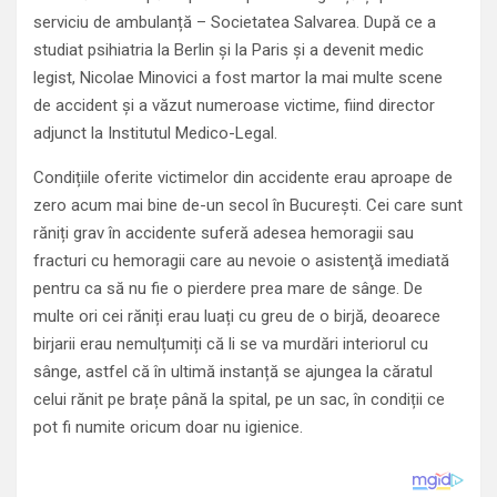
serviciu de ambulanță – Societatea Salvarea. După ce a
studiat psihiatria la Berlin și la Paris și a devenit medic
legist, Nicolae Minovici a fost martor la mai multe scene
de accident și a văzut numeroase victime, fiind director
adjunct la Institutul Medico-Legal.
Condițiile oferite victimelor din accidente erau aproape de
zero acum mai bine de-un secol în București. Cei care sunt
răniți grav în accidente suferă adesea hemoragii sau
fracturi cu hemoragii care au nevoie o asistenţă imediată
pentru ca să nu fie o pierdere prea mare de sânge. De
multe ori cei răniți erau luați cu greu de o birjă, deoarece
birjarii erau nemulțumiți că li se va murdări interiorul cu
sânge, astfel că în ultimă instanță se ajungea la căratul
celui rănit pe brațe până la spital, pe un sac, în condiții ce
pot fi numite oricum doar nu igienice.