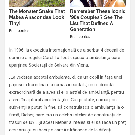
În 1906, la expoziția internațională ce a serbat 4 decenii de
domnie a regelui Carol I a fost expusă o ambulanță care
aparținea Societății de Salvare din Viena.
„La vederea acestei ambulanţe, el, ca un copil în faţa unei
păpuşi extraordinare a rămas încântat şi cu o dorinţă
extraordinară de a avea şi el o astfel de ambulanţă, pentru
a veni în ajutorul accidentaţilor. Cu greutate, numai prin
subvenţii a putut, în fine, să construiască o ambulanţă la o
firmă, Rieber, care era un celebru atelier de construcţii de
trăsuri de lux… Şi acest Rieber a înţeles şi el să facă un preţ
derizoriu şi, cu bani pe care îi strânsese de la diferiţi