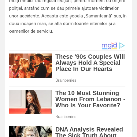
mulți medici fac regulat lecțiuni, pentru moment cu ofițerii
poliției, arătând cum se dau primele ajutoare victimelor
unor accidente. Aceasta este școala „Samariteană” sus, în
două încăperi mari, se află dormitoarele internilor și a
oamenilor de serviciu.