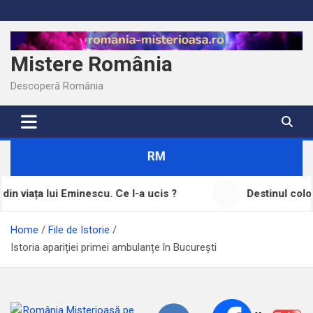
Skip
to
content
Mistere România
Descoperă România
RM
inescu. Ce l-a ucis ?
Destinul coloniștilor șvabi di
Home
File de Istorie
Istoria apariției primei ambulanțe în București