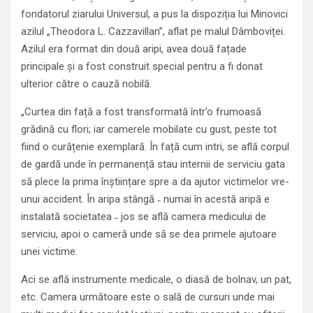
fondatorul ziarului Universul, a pus la dispoziția lui Minovici
azilul „Theodora L. Cazzavillan”, aflat pe malul Dâmboviței.
Azilul era format din două aripi, avea două fațade
principale și a fost construit special pentru a fi donat
ulterior către o cauză nobilă.
„Curtea din față a fost transformată într’o frumoasă
grădină cu flori; iar camerele mobilate cu gust, peste tot
fiind o curățenie exemplară. În față cum intri, se află corpul
de gardă unde în permanență stau internii de serviciu gata
să plece la prima înștiințare spre a da ajutor victimelor vre-
unui accident. În aripa stângă ˗ numai în acestă aripă e
instalată societatea ˗ jos se află camera medicului de
serviciu, apoi o cameră unde să se dea primele ajutoare
unei victime.
Aci se află instrumente medicale, o diasă de bolnav, un pat,
etc. Camera următoare este o sală de cursuri unde mai