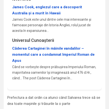
James Cook, englezul care a descoperit
Australia și a murit în Hawaii
James Cook este unul dintre cele mai interesante și
faimoase personaje din Istoria Angliei, rolul jucat de
acesta în expansiunea…
Universul Cunoașterii
Căderea Cartaginei în mâinile vandalilor –
momentul care a condamnat Imperiul Roman de
Apus
Când se vorbește despre prăbușirea Imperiului Roman,
majoritatea oamenilor își imaginează anul 476 d.Hr.,
când... The post Căderea Cartaginei în…
Prefectura a dat ordin ca atunci când Salvarea trece să se
dea toate maşinile și trăsurile la o parte