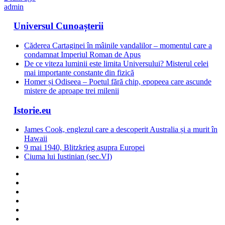
admin
Universul Cunoașterii
Căderea Cartaginei în mâinile vandalilor – momentul care a
condamnat Imperiul Roman de Apus
De ce viteza luminii este limita Universului? Misterul celei
mai importante constante din fizică
Homer și Odiseea – Poetul fără chip, epopeea care ascunde
mistere de aproape trei milenii
Istorie.eu
James Cook, englezul care a descoperit Australia și a murit în
Hawaii
9 mai 1940, Blitzkrieg asupra Europei
Ciuma lui Iustinian (sec.VI)