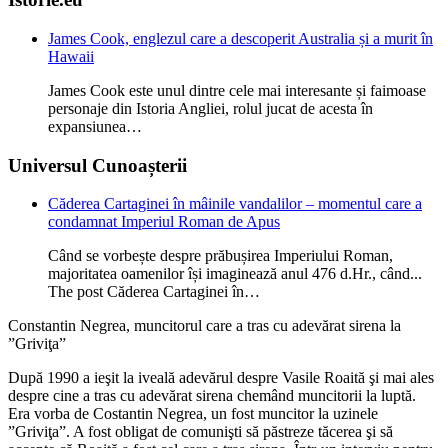
James Cook, englezul care a descoperit Australia și a murit în
Hawaii
James Cook este unul dintre cele mai interesante și faimoase
personaje din Istoria Angliei, rolul jucat de acesta în
expansiunea…
Universul Cunoașterii
Căderea Cartaginei în mâinile vandalilor – momentul care a
condamnat Imperiul Roman de Apus
Când se vorbește despre prăbușirea Imperiului Roman,
majoritatea oamenilor își imaginează anul 476 d.Hr., când...
The post Căderea Cartaginei în…
Constantin Negrea, muncitorul care a tras cu adevărat sirena la
”Griviţa”
După 1990 a ieşit la iveală adevărul despre Vasile Roaită şi mai ales
despre cine a tras cu adevărat sirena chemând muncitorii la luptă.
Era vorba de Costantin Negrea, un fost muncitor la uzinele
”Griviţa”. A fost obligat de comunişti să păstreze tăcerea şi să