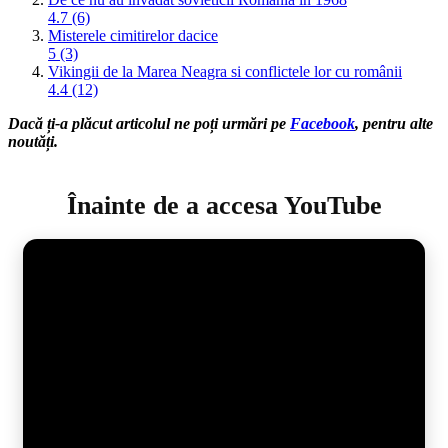
4.7 (6)
Misterele cimitirelor dacice
5 (3)
Vikingii de la Marea Neagra si conflictele lor cu românii
4.4 (12)
Dacă ți-a plăcut articolul ne poți urmări pe
Facebook
, pentru alte
noutăți.
Înainte de a accesa YouTube