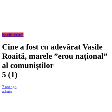
Istorie secretă
Cine a fost cu adevărat Vasile
Roaită, marele ”erou național”
al comuniștilor
5 (1)
7 ani ago
admin