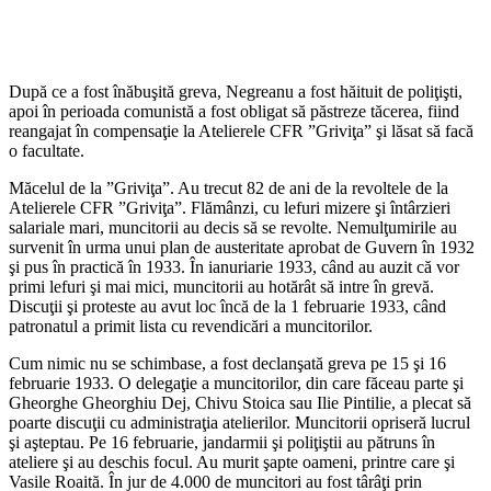
După ce a fost înăbuşită greva, Negreanu a fost hăituit de poliţişti,
apoi în perioada comunistă a fost obligat să păstreze tăcerea, fiind
reangajat în compensaţie la Atelierele CFR ”Griviţa” şi lăsat să facă
o facultate.
Măcelul de la ”Griviţa”. Au trecut 82 de ani de la revoltele de la
Atelierele CFR ”Griviţa”. Flămânzi, cu lefuri mizere şi întârzieri
salariale mari, muncitorii au decis să se revolte. Nemulţumirile au
survenit în urma unui plan de austeritate aprobat de Guvern în 1932
şi pus în practică în 1933. În ianuriarie 1933, când au auzit că vor
primi lefuri şi mai mici, muncitorii au hotărât să intre în grevă.
Discuţii şi proteste au avut loc încă de la 1 februarie 1933, când
patronatul a primit lista cu revendicări a muncitorilor.
Cum nimic nu se schimbase, a fost declanşată greva pe 15 şi 16
februarie 1933. O delegaţie a muncitorilor, din care făceau parte şi
Gheorghe Gheorghiu Dej, Chivu Stoica sau Ilie Pintilie, a plecat să
poarte discuţii cu administraţia atelierilor. Muncitorii opriseră lucrul
şi aşteptau. Pe 16 februarie, jandarmii şi poliţiştii au pătruns în
ateliere şi au deschis focul. Au murit şapte oameni, printre care şi
Vasile Roaită. În jur de 4.000 de muncitori au fost târâţi prin