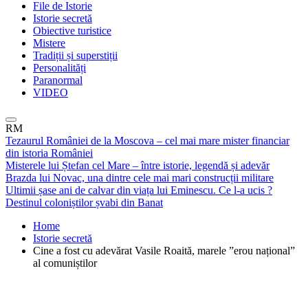
File de Istorie
Istorie secretă
Obiective turistice
Mistere
Tradiții și superstiții
Personalități
Paranormal
VIDEO
RM
Tezaurul României de la Moscova – cel mai mare mister financiar
din istoria României
Misterele lui Ștefan cel Mare – între istorie, legendă și adevăr
Brazda lui Novac, una dintre cele mai mari construcții militare
Ultimii șase ani de calvar din viața lui Eminescu. Ce l-a ucis ?
Destinul coloniștilor șvabi din Banat
Home
Istorie secretă
Cine a fost cu adevărat Vasile Roaită, marele ”erou național”
al comuniștilor