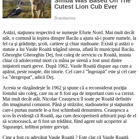
Astăzi, staţiunea respectivă se numeşte Eforie Nord. Mai mult decât
atât, o comună la ieşirea dinspre Bacău a ajuns să-i poarte numele, la
fel ca şi grădiniţe, şcoli, cartiere şi chiar stadioane. Există şi astăzi o
statuie a lui Vasile Roaită trăgând sirena, aflată în municipiul Bacău.
Gheorghe Gheorghiu Dej, fost coleg de serviciu cu Roaită, insista
chiar că adolecentul mort cu mâna pe sirenă a fost unul dintre
iniţiatorii marii greve. După 1962, Vasile Roaită dispare aşa cum a
apărut, peste noapte, din istorie. Cel care-l ”îngroapă” este şi cel care
l-a ”dezgropat”, adică Dej.
Acesta se răzgândeşte în 1962 şi spune că a reconsiderat poziţia
fostului său coleg, care nu ar fi fost aşa de important cum s-a crezut.
Mai mult decât atât, Nicolae Ceauşescu îl soate pe Roaită definitiv
din imaginarul comunist. Până şi străzilor, stadioanelor şi staţiunilor
care-i purtau numele le-a fost schimbată denumirea. Ceauşescu a
scos în evidenţă că Roaită, aşa cum descoperiseră arhivarii puşi de el
să scotocească, ar fi fost un trădător, fiind agent sub acoperire al
Siguranţei, infiltrat printre grevişti.
Cine a fost cu adevărat Vasile Roaită ? Este clar că Vasile Roaită,