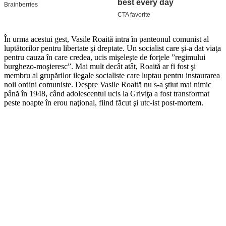
În urma acestui gest, Vasile Roaită intra în panteonul comunist al
luptătorilor pentru libertate şi dreptate. Un socialist care şi-a dat viaţa
pentru cauza în care credea, ucis mişeleşte de forţele ”regimului
burghezo-moşieresc”. Mai mult decât atât, Roaită ar fi fost şi
membru al grupărilor ilegale socialiste care luptau pentru instaurarea
noii ordini comuniste. Despre Vasile Roaită nu s-a ştiut mai nimic
până în 1948, când adolescentul ucis la Griviţa a fost transformat
peste noapte în erou naţional, fiind făcut şi utc-ist post-mortem.