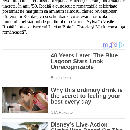
revoluţionare, simbolizând dreptatea cauzei şi speranţa încarnată de
tinereţe. În anii ’50, Roaită a cunoscut o remarcabilă celebritate
postumă; ne mărginim să amintim faimosul cântec revoluţionar
«Sirena lui Roaită», ca şi schimbarea cu adevărat radicală – a
numelui unei staţiuni de pe litoral din Carmen Sylva în Vasile
Roaită”, preciza istoricul Lucian Boia în ”Istorie şi Mit în conştiinţa
românească”.