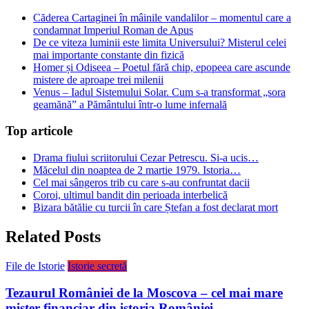
Căderea Cartaginei în mâinile vandalilor – momentul care a
condamnat Imperiul Roman de Apus
De ce viteza luminii este limita Universului? Misterul celei
mai importante constante din fizică
Homer și Odiseea – Poetul fără chip, epopeea care ascunde
mistere de aproape trei milenii
Venus – Iadul Sistemului Solar. Cum s-a transformat „sora
geamănă” a Pământului într-o lume infernală
Top articole
Drama fiului scriitorului Cezar Petrescu. Si-a ucis…
Măcelul din noaptea de 2 martie 1979. Istoria…
Cel mai sângeros trib cu care s-au confruntat dacii
Coroi, ultimul bandit din perioada interbelică
Bizara bătălie cu turcii în care Ștefan a fost declarat mort
Related Posts
File de Istorie
Istorie secretă
Tezaurul României de la Moscova – cel mai mare
mister financiar din istoria României