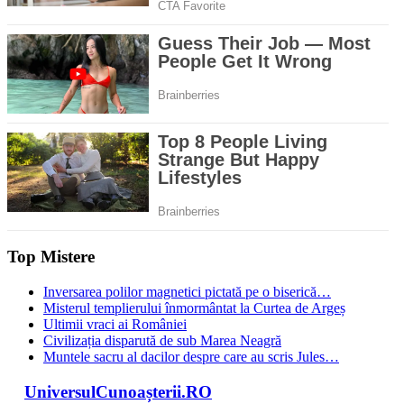
Top Mistere
Inversarea polilor magnetici pictată pe o biserică…
Misterul templierului înmormântat la Curtea de Argeș
Ultimii vraci ai României
Civilizația disparută de sub Marea Neagră
Muntele sacru al dacilor despre care au scris Jules…
UniversulCunoașterii.RO