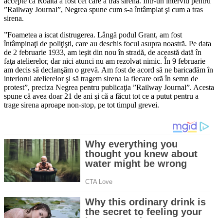
accepte că Roaită a fost cel care a tras sirena. Într-un interviu pentru
”Railway Journal”, Negrea spune cum s-a întâmplat şi cum a tras
sirena.
”Foametea a iscat distrugerea. Lângă podul Grant, am fost
întâmpinaţi de poliţişti, care au deschis focul asupra noastră. Pe data
de 2 februarie 1933, am ieşit din nou în stradă, de această dată în
faţa atelierelor, dar nici atunci nu am rezolvat nimic. În 9 februarie
am decis să declanşăm o grevă. Am fost de acord să ne baricadăm în
interiorul atelierelor şi să tragem sirena la fiecare oră în semn de
protest”, preciza Negrea pentru publicaţia ”Railway Journal”. Acesta
spune că avea doar 21 de ani şi că a făcut tot ce a putut pentru a
trage sirena aproape non-stop, pe tot timpul grevei.