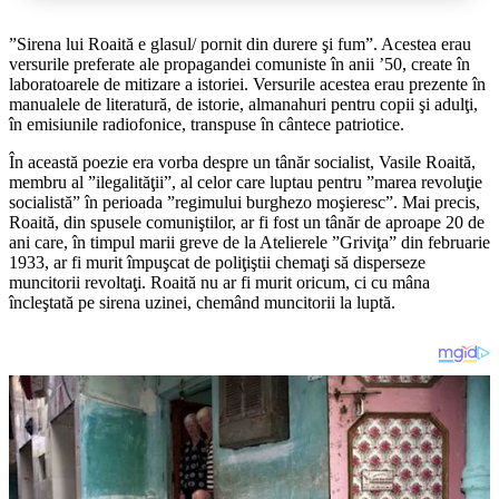
”Sirena lui Roaită e glasul/ pornit din durere şi fum”. Acestea erau
versurile preferate ale propagandei comuniste în anii ’50, create în
laboratoarele de mitizare a istoriei. Versurile acestea erau prezente în
manualele de literatură, de istorie, almanahuri pentru copii şi adulţi,
în emisiunile radiofonice, transpuse în cântece patriotice.
În această poezie era vorba despre un tânăr socialist, Vasile Roaită,
membru al ”ilegalităţii”, al celor care luptau pentru ”marea revoluţie
socialistă” în perioada ”regimului burghezo moşieresc”. Mai precis,
Roaită, din spusele comuniştilor, ar fi fost un tânăr de aproape 20 de
ani care, în timpul marii greve de la Atelierele ”Griviţa” din februarie
1933, ar fi murit împuşcat de poliţiştii chemaţi să disperseze
muncitorii revoltaţi. Roaită nu ar fi murit oricum, ci cu mâna
încleştată pe sirena uzinei, chemând muncitorii la luptă.