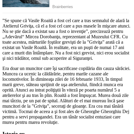
”Se spune că Vasile Roaită a fost cel care a tras semnalul de alară la
Atelierul Griviţa, că el a fost cel care a pus masele în mişcare atunci.
Nu se ştie dacă a existat sau a fost o invenţie”, precizează pentru
„Adevărul“ Mircea Dorobanţu, reprezentant al Muzeului CFR. Cu
toate acestea, mărturiile foştilor grevişti de la ”Griviţa” arată că a
existat un Vasile Roaită. În realitate, era un puşti de numai 17 ani
care a murit din întâmplare. Nu a fost nici grevist, nici erou socialist
şi nici trădător, omul sub acoperire al Siguranţei.
Era doar un muncitor care îşi sacrificase copilăria din cauza sărăciei.
Muncea ca ucenic la căldărărie, pentru marile cazane ale
locomotivelor. În dimineaţa zilei de 16 februarie 1933, în timpul
marii greve, stăteau sprijinit de uşa atelierului, fiindcă munca era
oprită. Atunci au intrat poliţiştii în viteză pe poarta numărul 5 a
atelierelor şi au tras în plin. Roaită a fost împuşcat. Murea două zile
mai târziu, pe un pat de spital. Alături de el mai mureau încă şase
muncitori de la ”Griviţa”, seceraţi de gloanţe. Era cea mai tânără
victimă. Tocmai de aceea a şi fost ales de Gheorghe Gheorghiu Dej
pentru a servi propagandei. Era un tânăr socialist entuziast care
murea pentru marea revoluţie.
Istorie.eu