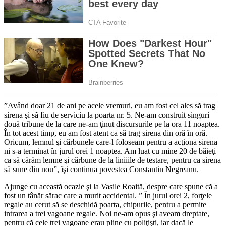
”Având doar 21 de ani pe acele vremuri, eu am fost cel ales să trag
sirena şi să fiu de serviciu la poarta nr. 5. Ne-am construit singuri
două tribune de la care ne-am ţinut discursurile pe la ora 11 noaptea.
În tot acest timp, eu am fost atent ca să trag sirena din oră în oră.
Oricum, lemnul şi cărbunele care-l foloseam pentru a acţiona sirena
ni s-a terminat în jurul orei 1 noaptea. Am luat cu mine 20 de băieţi
ca să cărăm lemne şi cărbune de la liniiile de testare, pentru ca sirena
să sune din nou”, îşi continua povestea Constantin Negreanu.
Ajunge cu această ocazie şi la Vasile Roaită, despre care spune că a
fost un tânăr sărac care a murit accidental. ” În jurul orei 2, forţele
regale au cerut să se deschidă poarta, chipurile, pentru a permite
intrarea a trei vagoane regale. Noi ne-am opus şi aveam dreptate,
pentru că cele trei vagoane erau pline cu poliţişti, iar dacă le