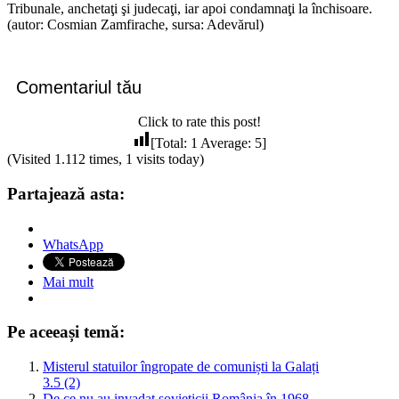
Tribunale, anchetaţi şi judecaţi, iar apoi condamnaţi la închisoare.
(autor: Cosmian Zamfirache, sursa: Adevărul)
Comentariul tău
Click to rate this post!
[Total:
1
Average:
5
]
(Visited 1.112 times, 1 visits today)
Partajează asta:
WhatsApp
Mai mult
Pe aceeași temă:
Misterul statuilor îngropate de comuniști la Galați
3.5 (2)
De ce nu au invadat sovieticii România în 1968