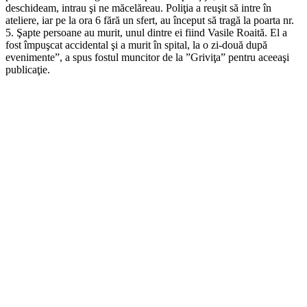
deschideam, intrau şi ne măcelăreau. Poliţia a reuşit să intre în
ateliere, iar pe la ora 6 fără un sfert, au început să tragă la poarta nr.
5. Şapte persoane au murit, unul dintre ei fiind Vasile Roaită. El a
fost împuşcat accidental şi a murit în spital, la o zi-două după
evenimente”, a spus fostul muncitor de la ”Griviţa” pentru aceeaşi
publicaţie.