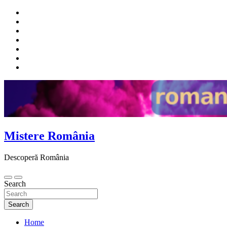
Skip
to
content
Mistere România
Descoperă România
Search
Search
Home