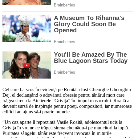
Cel care l-a scos în evidenţă pe Roaită a fost Gheorghe Gheorghiu
Dej, el declanşând o adevărată obsesie pentru tânărul mort care
trăgea sirena la Atelierele ”Griviţa” în timpul masacrului. Roaită a
devenit sursă de inspiraţie pentru poeţi, compozitori, iar numeroase
edificii au ajuns să-i poarte numele.
”Un caz aparte îl reprezintă Vasile Roaită, adolescentul ucis la
Griviţa în vreme ce trăgea sirena chemâdu-i pe muncitori la luptă.
Puritatea sângelui tânâr este frecvent invocată în miturile