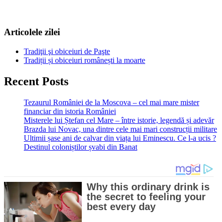
Articolele zilei
Tradiţii şi obiceiuri de Paşte
Tradiții și obiceiuri românești la moarte
Recent Posts
Tezaurul României de la Moscova – cel mai mare mister
financiar din istoria României
Misterele lui Ștefan cel Mare – între istorie, legendă și adevăr
Brazda lui Novac, una dintre cele mai mari construcții militare
Ultimii șase ani de calvar din viața lui Eminescu. Ce l-a ucis ?
Destinul coloniștilor șvabi din Banat