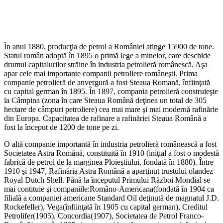
În anul 1880, producţia de petrol a României atinge 15900 de tone.
Statul român adoptă în 1895 o primă lege a minelor, care deschide
drumul capitalurilor străine în industria petrolieră românescă. Aşa
apar cele mai importante companii petroliere româneşti. Prima
companie petrolieră de anvergură a fost Steaua Romană, înfiinţată
cu capital german în 1895. În 1897, compania petrolieră construieşte
la Câmpina (zona în care Steaua Română deţinea un total de 305
hectare de câmpuri petroliere) cea mai mare şi mai modernă rafinărie
din Europa. Capacitatea de rafinare a rafinăriei Steaua Română a
fost la început de 1200 de tone pe zi.
O altă companie importantă în industria petrolieră românească a fost
Societatea Astra Română, constituită în 1910 (iniţial a fost o modestă
fabrică de petrol de la marginea Ploieştiului, fondată în 1880). Între
1910 şi 1947, Rafinăria Astra Română a aparţinut trustului olandez
Royal Dutch Shell. Până la începutul Primului Război Mondial se
mai contituie şi companiile:Româno-Americana(fondată în 1904 ca
filială a companiei americane Standard Oil deţinută de magnatul J.D.
Rockefeller), Vega(înfiinţată în 1905 cu capital german), Creditul
Petrolifer(1905), Concordia(1907), Societatea de Petrol Franco-