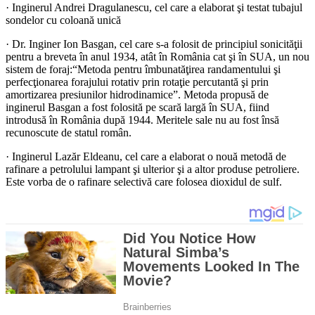
· Inginerul Andrei Dragulanescu, cel care a elaborat şi testat tubajul
sondelor cu coloană unică
· Dr. Inginer Ion Basgan, cel care s-a folosit de principiul sonicităţii
pentru a breveta în anul 1934, atât în România cat şi în SUA, un nou
sistem de foraj:“Metoda pentru îmbunatăţirea randamentului şi
perfecţionarea forajului rotativ prin rotaţie percutantă şi prin
amortizarea presiunilor hidrodinamice”. Metoda propusă de
inginerul Basgan a fost folosită pe scară largă în SUA, fiind
introdusă în România după 1944. Meritele sale nu au fost însă
recunoscute de statul român.
· Inginerul Lazăr Eldeanu, cel care a elaborat o nouă metodă de
rafinare a petrolului lampant şi ulterior şi a altor produse petroliere.
Este vorba de o rafinare selectivă care folosea dioxidul de sulf.