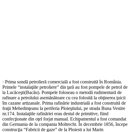
· Prima sondă petrolieră comercială a fost construită în România.
Primele “instalaţiile petroliere” din ţară au fost pompele de petrol de
la Lucăceşti(Bacău). Pompele foloseau o metodă rudimentară de
rafinare a petrolului asemănătoare cu cea folosită la obţinerea ţuicii
îm cazane artizanale. Prima rafinărie industrială a fost construită de
fraţii Mehedinţeanu la periferia Ploieştiului, pe strada Buna Vestire
nr.174. Instalaţiile rafinăriei erau destul de primitive, fiind
confecţionate din oţel forjat manual. Echipamentul a fost comandat
din Germania de la compania Moltrecht. În decembrie 1856, începe
construcţia “Fabricii de gaze” de la Ploiesti a lui Marin