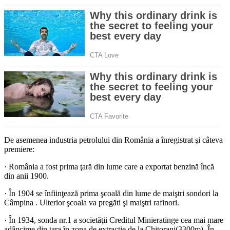
De asemenea industria petrolului din România a înregistrat şi câteva
premiere:
· România a fost prima ţară din lume care a exportat benzină încă
din anii 1900.
· În 1904 se înfiinţează prima şcoală din lume de maiştri sondori la
Câmpina . Ulterior şcoala va pregăti şi maiştri rafinori.
· În 1934, sonda nr.1 a societăţii Creditul Minieratinge cea mai mare
adâncime din ţara în zona de extracţie de la Chitorani(3300m). În