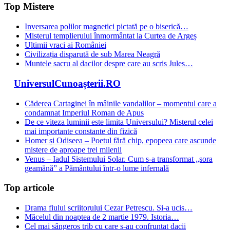
Top Mistere
Inversarea polilor magnetici pictată pe o biserică…
Misterul templierului înmormântat la Curtea de Argeș
Ultimii vraci ai României
Civilizația disparută de sub Marea Neagră
Muntele sacru al dacilor despre care au scris Jules…
UniversulCunoașterii.RO
Căderea Cartaginei în mâinile vandalilor – momentul care a
condamnat Imperiul Roman de Apus
De ce viteza luminii este limita Universului? Misterul celei
mai importante constante din fizică
Homer și Odiseea – Poetul fără chip, epopeea care ascunde
mistere de aproape trei milenii
Venus – Iadul Sistemului Solar. Cum s-a transformat „sora
geamănă” a Pământului într-o lume infernală
Top articole
Drama fiului scriitorului Cezar Petrescu. Si-a ucis…
Măcelul din noaptea de 2 martie 1979. Istoria…
Cel mai sângeros trib cu care s-au confruntat dacii