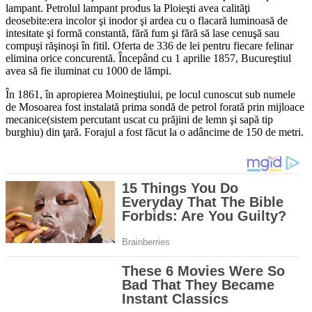
lampant. Petrolul lampant produs la Ploieşti avea calităţi
deosebite:era incolor şi inodor şi ardea cu o flacară luminoasă de
intesitate şi formă constantă, fără fum şi fără să lase cenuşă sau
compuşi răşinoşi în fitil. Oferta de 336 de lei pentru fiecare felinar
elimina orice concurentă. Începând cu 1 aprilie 1857, Bucureştiul
avea să fie iluminat cu 1000 de lămpi.
În 1861, în apropierea Moineştiului, pe locul cunoscut sub numele
de Mosoarea fost instalată prima sondă de petrol forată prin mijloace
mecanice(sistem percutant uscat cu prăjini de lemn şi sapă tip
burghiu) din ţară. Forajul a fost făcut la o adâncime de 150 de metri.