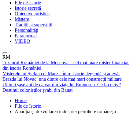
File de Istorie
Istorie secretă
Obiective turistice
Mistere
Tradiții și superstiții
Personalități
Paranormal
VIDEO
RM
Tezaurul României de la Moscova – cel mai mare mister financiar
din istoria României
Misterele lui Ștefan cel Mare – între istorie, legendă și adevăr
Brazda lui Novac, una dintre cele mai mari construcții militare
Ultimii șase ani de calvar din viața lui Eminescu. Ce l-a ucis ?
Destinul coloniștilor șvabi din Banat
Home
File de Istorie
Apariţia şi dezvoltarea industriei petroliere româneşti