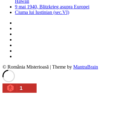
Hawaii
9 mai 1940, Blitzkrieg asupra Europei
Ciuma lui Iustinian (sec.VI)
© România Misterioasă | Theme by
MantraBrain
1