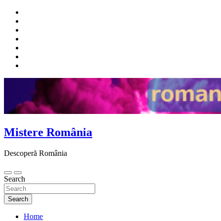
Skip
to
content
Mistere România
Descoperă România
Search
Search
Home