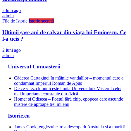
2 luni ago
admin
File de Istorie
Istorie secretă
Ultimii șase ani de calvar din viața lui Eminescu. Ce
l-a ucis ?
2 luni ago
admin
Universul Cunoașterii
Căderea Cartaginei în mâinile vandalilor – momentul care a
condamnat Imperiul Roman de Apus
De ce viteza luminii este limita Universului? Misterul celei
mai importante constante din fizică
Homer și Odiseea – Poetul fără chip, epopeea care ascunde
mistere de aproape trei milenii
Istorie.eu
James Cook, englezul care a descoperit Australia și a murit în