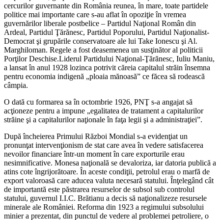
cercurilor guvernante din România reunea, în mare, toate partidele
politice mai importante care s-au aflat în opoziţie în vremea
guvernărilor liberale postbelice – Partidul Naţional Român din
Ardeal, Partidul Ţărănesc, Partidul Poporului, Partidul Naţionalist-
Democrat şi grupările conservatoare ale lui Take Ionescu şi Al.
Marghiloman. Regele a fost deasemenea un susţinător al politicii
Porţilor Deschise.Liderul Partidului Naţional-Ţărănesc, Iuliu Maniu,
a lansat în anul 1928 lozinca potrivit căreia capitalul străin însemna
pentru economia indigenă „ploaia mănoasă” ce făcea să rodească
câmpia.
O dată cu formarea sa în octombrie 1926, PNŢ s-a angajat să
acţioneze pentru a impune „egalitatea de tratament a capitalurilor
străine şi a capitalurilor naţionale în faţa legii şi a administraţiei”.
După încheierea Primului Război Mondial s-a evidenţiat un
pronunţat intervenţionism de stat care avea în vedere satisfacerea
nevoilor financiare într-un moment în care exporturile erau
nesimnificative. Monesa naţională se devaloriza, iar datoria publică a
atins cote îngrijorătoare. În aceste condiţii, petrolul erau o marfă de
export valoroasă care aducea valuta necesară statului. Înţelegând cât
de importantă este păstrarea resurselor de subsol sub controlul
statului, guvernul I.I.C. Brătianu a decis să naţionalizeze resursele
minerale ale României. Reforma din 1923 a regimului subsolului
minier a prezentat, din punctul de vedere al problemei petroliere, o