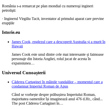
România s-a remarcat pe plan mondial cu numeroşi ingineri
petrolişti:
· Inginerul Virgiliu Tacit, inventator al primului aparat care previne
erupţiile
Istorie.eu
James Cook, englezul care a descoperit Australia și a murit în
Hawaii
James Cook este unul dintre cele mai interesante și faimoase
personaje din Istoria Angliei, rolul jucat de acesta în
expansiunea…
Universul Cunoașterii
Căderea Cartaginei în mâinile vandalilor – momentul care a
condamnat Imperiul Roman de Apus
Când se vorbește despre prăbușirea Imperiului Roman,
majoritatea oamenilor își imaginează anul 476 d.Hr., când...
The post Căderea Cartaginei în…