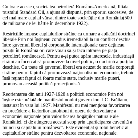
Cu toate acestea, societatea petrolieră Româno-Americană, filiala
trustului Standard Oil, a ajuns să dispună, prin sporuri succesive, de
cel mai mare capital vărsat dintre toate societăţile din România(500
de milioane de lei hârtie în decembrie 1922).
Restricţiile impuse capitalurilor străine ca urmare a aplicării doctrinei
liberale Prin noi înşineau condus iremediabil la un conflict deschis
între guvernul liberal şi corporaţiile internaţionale care deţineau
poziţii în România ori care voiau să-şi facă intrarea pe piaţa
petrolieră românească. Pentru a-şi putea apăra interesele, industriaşii
străini au încercat să promoveze la nivel politic, o doctrină a porţilor
deschise. Cu toate că guvernul liberal era acuzat de marile corporaţii
străine pentru faptul că promovează naţionalismul economic, trebuie
însă reţinut faptul că foarte multe state, inclusiv marile puteri,
promovau această politică protecţionistă.
Reorientarea din anii 1927-1928 a politicii economice Prin noi
înşine este arătată de manifestul noului guvern Ion. I.C. Brătianu,
instaurat în vara lui 1927. Manifestul nu mai menţiona favorizarea
cu precădere a factorilor autohtoni în opera de dezvoltare a
economiei naţionale prin valorificarea bogăţiilor naturale ale
României, ci de atingerea acestui scop prin „participarea cuvenită a
muncii şi capitalului românesc”. Este evidenţiat şi rolul benefic al
capitalurilor străine pentru dezvoltarea economiei naţionale.