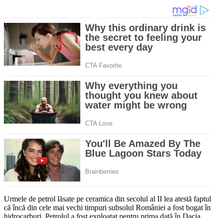
Urmele de petrol lăsate pe ceramica din secolul al II lea atestă faptul
că încă din cele mai vechi timpuri subsolul României a fost bogat în
hidrocarburi. Petrolul a fost exploatat pentru prima dată în Dacia