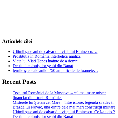
Articolele zilei
Ultimii șase ani de calvar din viața lui Eminescu.…
Prostituția în România interbelică-analiză
Viața lui Vlad Țepeș înainte de a domni
Destinul coloniștilor șvabi din Banat
Iernile grele ale anilor ‘50 amplificate de foamete…
Recent Posts
Tezaurul României de la Moscova – cel mai mare mister
financiar din istoria României
Misterele lui Ștefan cel Mare – între istorie, legendă și adevăr
Brazda lui Novac, una dintre cele mai mari construcții militare
Ultimii șase ani de calvar din viața lui Eminescu. Ce l-a ucis ?
Destinul coloniștilor șvabi din Banat