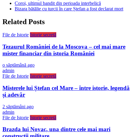
Coroi, ultimul bandit din perioada interbelică
Bizara bătălie cu turcii în care Ștefan a fost declarat mort
Related Posts
File de Istorie
Istorie secretă
Tezaurul României de la Moscova – cel mai mare
mister financiar din istoria României
o săptămână ago
admin
File de Istorie
Istorie secretă
Misterele lui Ștefan cel Mare – între istorie, legendă
și adevăr
2 săptămâni ago
admin
File de Istorie
Istorie secretă
Brazda lui Novac, una dintre cele mai mari
construcții militare