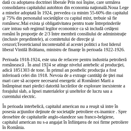
dată cu adoptarea doctrinei liberale Prin noi înşine, care urmărea
consolidarea capitalului autohton din economia naţională.Noua Lege
a minelor adoptată în 1924, prevedea ca minim 55-60% din capitalul
şi 75% din personalul societăţilor cu capital mixt, trebuie să fie
românesc.Mai exista şi obligativitatea pentru toate întreprinderile
care intrau sub regimul legilor economice ca să includă cetăţeni
români în proporţie de 2/3 între membrii consiliului de administraţie
(inclusiv preşedintele), ai comitetului de direcţie şi
cenzori;Teoreticianul incontestabil al acestei politici a fost liderul
liberal Vintilă Brătianu, ministru de finanţe în perioada 1922-1926.
Perioada 1918-1924, este una de refacere pentru industria petrolieră
românească . În anul 1924 se atinge nivelul antebelic al producţiei,
adică 1851303 de tone. În primul an postbelic producţia a fost
inferioară celei din 1918. Nevoia de a extrage cantităţi de ţitei mai
mari care să acopere necesarul energetic al României Marii a
întâmpinat mari piedici datorită lucrărilor de explorare inexistente a
forajului slab, a lipsei materialelor şi uneltelor de lucru sau a
curentului electric.
În perioada interbelică, capitalul american nu a reuşit să intre în
posesia acţiunilor deţinute de societaţile petroliere ex-inamice . Spre
deosebire de capitalurile anglo-olandeze sau franco-belgiene,
capitalul american nu s-a angajat în înfiinţarea de noi firme petroliere
în România.