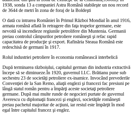
1938, sonda 13 a companiei Astra Română stabileşte un nou record
de 3644 de metri în zona de foraj de la Boldeşti
O dată cu intrarea României în Primul Război Mondial în anul 1916,
armata română aflată în retragere din faţa trupelor germane, este
nevoită să incendieze regiunile petrolifere din Muntenia. Germanii
preiau controlul câmpurilor petroliere româneşti şi refac rapid
capacitatea de producţie şi export. Rafinăria Steaua Română este
redeschisă de germani în 1917.
Rolul industriei petroliere în economia românească interbelică
După terminarea războiului, capitalul german din industria extractivă
începe să se diminueze.În 1920, guvernul I.I.C. Brătianu pune sub
sechestru 23 de societăţi petroliere ex-inamice. Invocând prevederile
Convenţiei de la San Remo, aliaţii englezi şi francezi fac presiuni pe
lângă statul român pentru a împărţi aceste societaţi petroliere
germane. După mai multe runde de negocieri purtate de guvernul
Averescu cu diplomaţii francezi şi englezi, societăţile româneşti
preiau pachetul majoritar de acţiuni, iar restul este împărţit în mod
egal între capitalul francez şi englez.