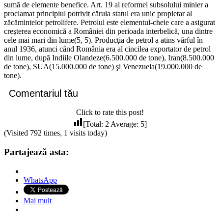
sumă de elemente benefice. Art. 19 al reformei subsolului minier a
proclamat principiul potrivit căruia statul era unic propietar al
zăcămintelor petrolifere. Petrolul este elementul-cheie care a asigurat
creşterea economică a României din perioada interbelică, una dintre
cele mai mari din lume(5, 5). Producţia de petrol a atins vârful în
anul 1936, atunci când România era al cincilea exportator de petrol
din lume, după Indiile Olandeze(6.500.000 de tone), Iran(8.500.000
de tone), SUA(15.000.000 de tone) şi Venezuela(19.000.000 de
tone).
Comentariul tău
Click to rate this post!
[Total:
2
Average:
5
]
(Visited 792 times, 1 visits today)
Partajează asta:
WhatsApp
Mai mult