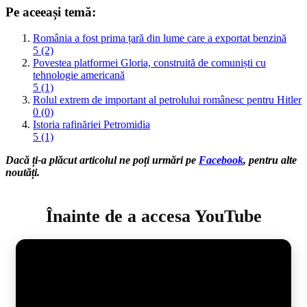
Pe aceeași temă:
România a fost prima țară din lume care a exportat benzină
5 (2)
Povestea platformei Gloria, construită de comuniști cu
tehnologie americană
5 (1)
Rolul extrem de important al petrolului românesc pentru Hitler
0 (0)
Istoria rafinăriei Petromidia
5 (1)
Dacă ți-a plăcut articolul ne poți urmări pe
Facebook
, pentru alte
noutăți.
Înainte de a accesa YouTube