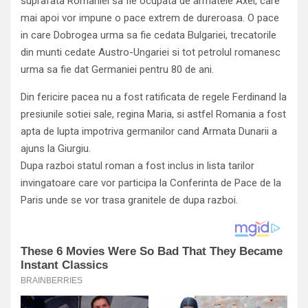
suprafata Romaniei sa fie ocupata de armatele Axei, care
mai apoi vor impune o pace extrem de dureroasa. O pace
in care Dobrogea urma sa fie cedata Bulgariei, trecatorile
din munti cedate Austro-Ungariei si tot petrolul romanesc
urma sa fie dat Germaniei pentru 80 de ani.
Din fericire pacea nu a fost ratificata de regele Ferdinand la
presiunile sotiei sale, regina Maria, si astfel Romania a fost
apta de lupta impotriva germanilor cand Armata Dunarii a
ajuns la Giurgiu.
Dupa razboi statul roman a fost inclus in lista tarilor
invingatoare care vor participa la Conferinta de Pace de la
Paris unde se vor trasa granitele de dupa razboi.