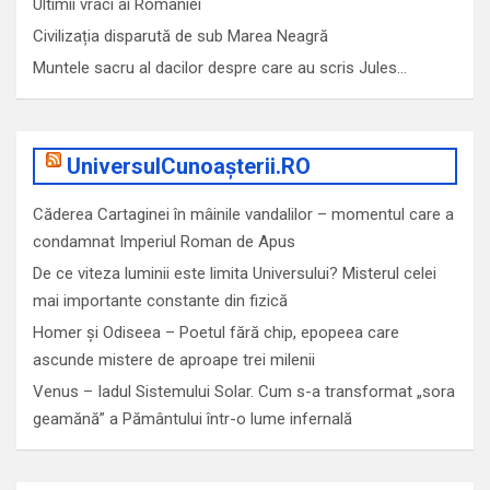
Ultimii vraci ai României
Civilizația disparută de sub Marea Neagră
Muntele sacru al dacilor despre care au scris Jules…
UniversulCunoașterii.RO
Căderea Cartaginei în mâinile vandalilor – momentul care a
condamnat Imperiul Roman de Apus
De ce viteza luminii este limita Universului? Misterul celei
mai importante constante din fizică
Homer și Odiseea – Poetul fără chip, epopeea care
ascunde mistere de aproape trei milenii
Venus – Iadul Sistemului Solar. Cum s-a transformat „sora
geamănă” a Pământului într-o lume infernală