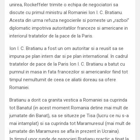
unirea, Rockeffeler trimite o echipa de negociatori sa
discute cu primul ministru al Romaniei Ion I. C. Bratianu.
Acesta din urma refuza negocierile si porneste un „razboi”
diplomatic impotriva autoritatilor franceze si americane in
interiorul tratatelor de la pace de la Paris.
Ion I. C. Bratianu a fost un om autoritar si a reusit sa se
impuna pe plan intern dar si pe plan international. In cadrul
tratatelor de pace de la Paris Ion I. C. Bratianu a batut cu
pumnul in masa in fata francezilor si americanilor fiind tot
timpul nemultumit de ceea ce aliatii doreau sa ofere
Romaniei.
Bratianu a dorit ca granita vestica a Romaniei sa cuprinda
tot Banatul (in acest moment Romania detine mai mult de
jumatate din Banat), sa se situeze pe Tisa (lucru ce nu s-a
mai intamplat) si sa cuprinda tot Maramuresul (mai mult de
jumatate din Maramures se afla in prezent in Ucraina).
In timpul unor runde de negocieri Bratianu practic a tipat la