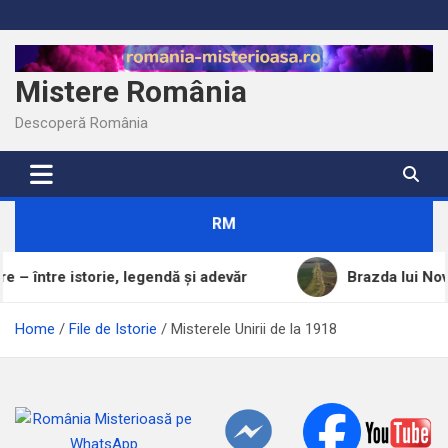
Skip
to
content
Mistere România
Descoperă România
RM
ie, legendă și adevăr
Brazda lui Novac, una dintre 
Home
File de Istorie
Misterele Unirii de la 1918