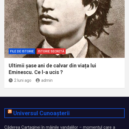
FILE DE ISTORIE
ISTORIE SECRETĂ
Ultimii șase ani de calvar din viața lui
Eminescu. Ce l-a ucis ?
2 luni ago
admin
Universul Cunoașterii
Căderea Cartaginei în mâinile vandalilor – momentul care a