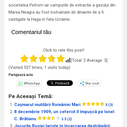
societatea Petrom iar campurile de extractie a gazului din
Marea Neagra au fost instrainate de dinainte de a fi
castigate la Haga in fata Ucrainei.
Comentariul tău
Click to rate this post!
[Total:
3
Average:
5
]
(Visited 537 times, 1 visits today)
Partajează asta:
WhatsApp
Mai mult
Pe Aceeași Temă:
Coșmarul mutilării României Mari
5 (3)
8 decembrie 1909, un ceferist îl împușcă pe Ionel
C. Brătianu
3.5 (2)
Jocurile Rusiei țariste în încercarea destrămării