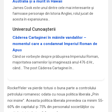
Australia și a murit în Hawaii
James Cook este unul dintre cele mai interesante și
faimoase personaje din Istoria Angliei, rolul jucat de
acesta în expansiunea…
Universul Cunoașterii
Căderea Cartaginei în mâinile vandalilor –
momentul care a condamnat Imperiul Roman de
Apus
Când se vorbește despre prăbușirea Imperiului Roman,
majoritatea oamenilor își imaginează anul 476 d.Hr.,
când... The post Căderea Cartaginei în…
Rockeffeler va pierde totusi o buna parte a controlului
petrolului romanesc odata cu noua politica liberala „Prin
noi insine”. Aceasta politica liberala prevedea ca minim 55-
60% din capitalul şi 75% din personalul societăţilor cu