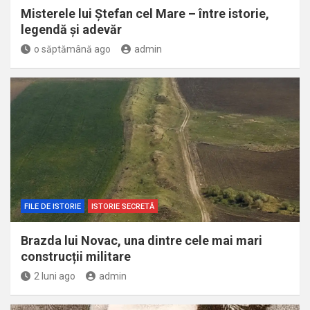
Misterele lui Ștefan cel Mare – între istorie,
legendă și adevăr
o săptămână ago
admin
FILE DE ISTORIE
ISTORIE SECRETĂ
Brazda lui Novac, una dintre cele mai mari
construcții militare
2 luni ago
admin