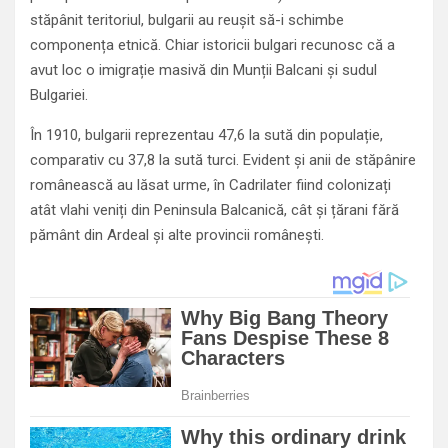
stăpânit teritoriul, bulgarii au reușit să-i schimbe
componența etnică. Chiar istoricii bulgari recunosc că a
avut loc o imigrație masivă din Munții Balcani și sudul
Bulgariei.
În 1910, bulgarii reprezentau 47,6 la sută din populație,
comparativ cu 37,8 la sută turci. Evident și anii de stăpânire
românească au lăsat urme, în Cadrilater fiind colonizați
atât vlahi veniți din Peninsula Balcanică, cât și țărani fără
pământ din Ardeal și alte provincii românești.