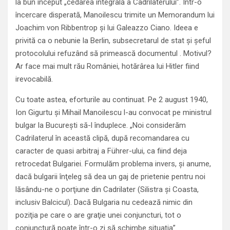
la bun început „cedarea integrală a Cadrilaterului”. Într-o
încercare disperată, Manoilescu trimite un Memorandum lui
Joachim von Ribbentrop și lui Galeazzo Ciano. Ideea e
privită ca o nebunie la Berlin, subsecretarul de stat și șeful
protocolului refuzând să primească documentul . Motivul?
Ar face mai mult rău României, hotărârea lui Hitler fiind
irevocabilă.
Cu toate astea, eforturile au continuat. Pe 2 august 1940,
Ion Gigurtu și Mihail Manoilescu l-au convocat pe ministrul
bulgar la București să-l înduplece. „Noi considerăm
Cadrilaterul în această clipă, după recomandarea cu
caracter de quasi arbitraj a Führer-ului, ca fiind deja
retrocedat Bulgariei. Formulăm problema invers, și anume,
dacă bulgarii înţeleg să dea un gaj de prietenie pentru noi
lăsându-ne o porţiune din Cadrilater (Silistra și Coasta,
inclusiv Balcicul). Dacă Bulgaria nu cedează nimic din
poziţia pe care o are graţie unei conjuncturi, tot o
conjunctură poate într-o zi să schimbe situaţia”.