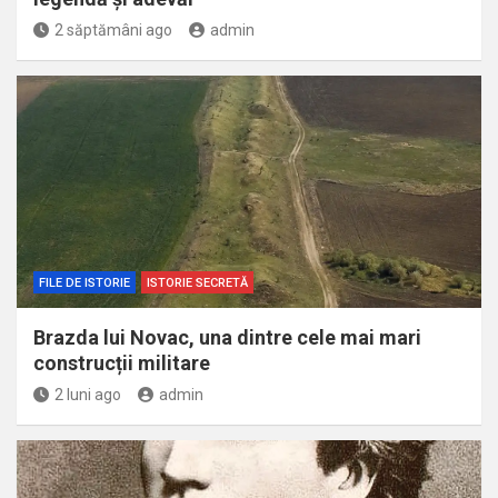
2 săptămâni ago
admin
FILE DE ISTORIE
ISTORIE SECRETĂ
Brazda lui Novac, una dintre cele mai mari
construcții militare
2 luni ago
admin