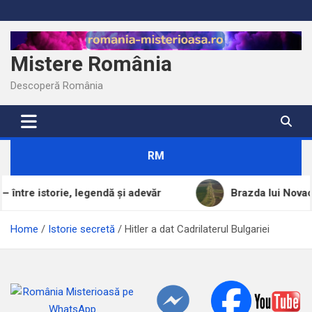
Skip
to
content
Mistere România
Descoperă România
RM
egendă și adevăr
Brazda lui Novac, una dintre cele 
Home
Istorie secretă
Hitler a dat Cadrilaterul Bulgariei