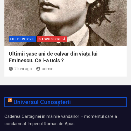
FILE DE ISTORIE
ISTORIE SECRETĂ
Ultimii șase ani de calvar din viața lui
Eminescu. Ce l-a ucis ?
2 luni ago
admin
Universul Cunoașterii
Căderea Cartaginei în mâinile vandalilor – momentul care a
condamnat Imperiul Roman de Apus