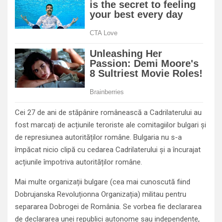
Cei 27 de ani de stăpânire românească a Cadrilaterului au
fost marcați de acțiunile teroriste ale comitagiilor bulgari și
de represiunea autorităților române. Bulgaria nu s-a
împăcat nicio clipă cu cedarea Cadrilaterului și a încurajat
acțiunile împotriva autorităților române.
Mai multe organizații bulgare (cea mai cunoscută fiind
Dobrujanska Revoluționna Organizația) militau pentru
separarea Dobrogei de România. Se vorbea fie declararea
de declararea unei republici autonome sau independente,