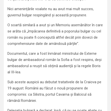
Nici amenințările voalate nu au avut mai mult succes,
guvernul bulgar respingând și această propunere.
O soartă similară a avut și un Memoriu asemănător în care
se arăta că „împăcarea definitivă a poporului bulgar cu cel
român nu poate fi concepută altfel decât prin dovezi de
comprehensiune date de amândouă părţile”.
Documentul, care a fost înmânat ministrului de Externe
bulgar de ambasadorul român la Sofia a fost respins, deși
ambasadorul a reușit să obțină audienţă și la regele Boris
al III-lea.
Sub aceste auspicii au debutat tratativele de la Craiova pe
19 august. Românii au făcut o nouă propunere de
compromis: ca Silistra, portul Cavarna și Balcicul să
rămână României.
Delegația bulgară a declarat, însă, că nu se poate abate cu