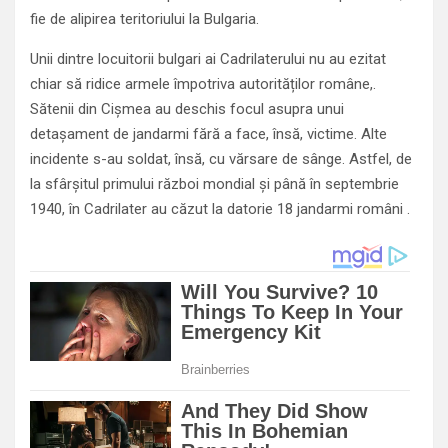
fie de alipirea teritoriului la Bulgaria.
Unii dintre locuitorii bulgari ai Cadrilaterului nu au ezitat
chiar să ridice armele împotriva autorităților române,.
Sătenii din Cișmea au deschis focul asupra unui
detașament de jandarmi fără a face, însă, victime. Alte
incidente s-au soldat, însă, cu vărsare de sânge. Astfel, de
la sfârșitul primului război mondial și până în septembrie
1940, în Cadrilater au căzut la datorie 18 jandarmi români .