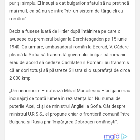
pur și simplu. El însuși a dat bulgarilor sfatul să nu pretindă
mai mult, ca să nu se intre într-un sistem de târguieli cu
românii”.
Decizia fusese luată de Hitler după întâlnirea pe care o
avusese cu premierul bulgar la Berchtesgaden pe 15 iunie
1940. Ca urmare, ambasadorul român la Begrad, V. Cădere
pleacă la Sofia să transmită guvernului bulgar că românii
erau de acord să cedeze Cadrilaterul. Românii au transmis
că ar dori totuși să păstreze Silistra și o suprafaţă de circa
2 000 kmp.
„Din nenorocire – notează Mihail Manoilescu – bulgarii erau
încurajaţi de toată lumea în rezistenţa lor. Nu numai de
puterile Axei, ci și de ministrul Angliei la Sofia. Cât despre
ministrul U.R.S.S., el propune chiar o frontieră comună între
Bulgaria și Rusia prin împărţirea Dobrogei românești”.