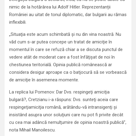
nimic de la hotărârea lui Adolf Hitler. Reprezentanții
României au uitat de tonul diplomatic, dar bulgarii au rămas
inflexibili.
„Situaţia este acum schimbată și nu din vina noastră. Nu
văd cum s-ar putea concepe un tratat de amiciţie în
momentul în care se refuză chiar a se discuta punctul de
vedere atât de moderat care a fost înfăţișat de noi în
chestiunea teritorială. Opinia publică românească ar
considera desigur aproape ca o batjocură să se vorbească
de amiciţie în asemenea momente.
La replica lui Pomenov: Dar Dvs. respingeţi amiciţia
bulgară?, Cretzianu i-a răspuns: Dvs. sunteţi aceia care
respingeţiamiciţia română, arătându-vă intransigenţi și
insistând asupra unor soluţiuni care nu pot fi privite decât
cu cea mai adâncă nemulţumire de opinia noastră publică”,
nota Mihail Manoilescu.