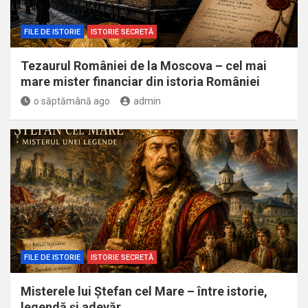
FILE DE ISTORIE
ISTORIE SECRETĂ
Tezaurul României de la Moscova – cel mai
mare mister financiar din istoria României
o săptămână ago
admin
FILE DE ISTORIE
ISTORIE SECRETĂ
Misterele lui Ștefan cel Mare – între istorie,
legendă și adevăr