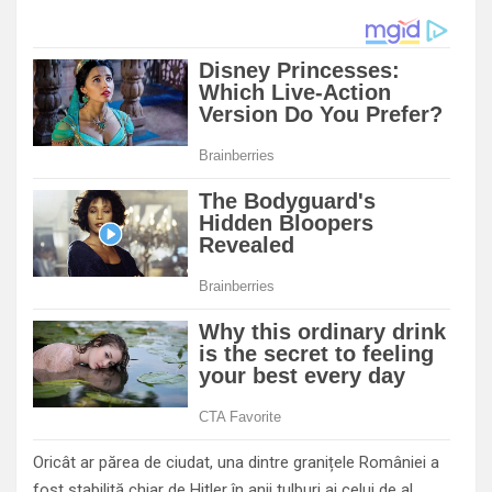
Oricât ar părea de ciudat, una dintre granițele României a
fost stabilită chiar de Hitler în anii tulburi ai celui de al