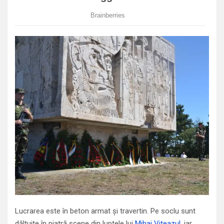
Lucrarea este în beton armat şi travertin. Pe soclu sunt
dăltuite în piatră scene din luptele lui
Mihai Viteazul
, iar