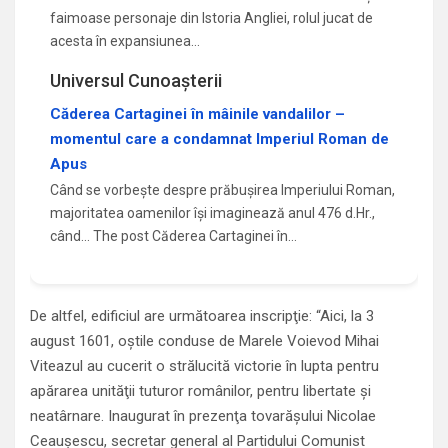
faimoase personaje din Istoria Angliei, rolul jucat de
acesta în expansiunea…
Universul Cunoașterii
Căderea Cartaginei în mâinile vandalilor –
momentul care a condamnat Imperiul Roman de
Apus
Când se vorbește despre prăbușirea Imperiului Roman,
majoritatea oamenilor își imaginează anul 476 d.Hr.,
când... The post Căderea Cartaginei în…
De altfel, edificiul are următoarea inscripţie: “Aici, la 3
august 1601, oştile conduse de Marele Voievod Mihai
Viteazul au cucerit o strălucită victorie în lupta pentru
apărarea unităţii tuturor românilor, pentru libertate şi
neatârnare. Inaugurat în prezenţa tovarăşului Nicolae
Ceauşescu, secretar general al Partidului Comunist