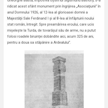
Gheorghe Basta, împotriva oştirii lui Sigismund Bathory, s-a
ridicat acest sfânt monument prin îngrijirea „Asociaţiunii” în
anul Domnului 1926, al 12-lea al glorioasei domnii a
Majestăţii Sale Ferdinand I şi al 8-lea al înfăptuirii noului
stat român, întregit. Spre preamărirea eroului, care ucis
mişeleşte la Turda, de tovarăşul său de arme, nu a putut
folosi roadele biruinţei dobândite aici, acum 325 de ani,
pentru a doua sa stăpânire a Ardealului”.