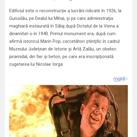
Edificiul este o reconstrucţie a lucrării ridicate în 1926, la
Guruslău, pe Dealul lui Mihai, şi pe care administraţia
maghiară instaurată în Sălaj după Dictatul de la Viena a
dinamitat-o în 1940. Primul monument era, după cum
afirmă istoricul Marin Pop, cercetători ştiinţific în cadrul
Muzeului Judeţean de Istorie şi Artă Zalău, un obelisc
piramidal, din fier şi beton, pe care era inscripţionată
cugetarea lui Nicolae Iorga: