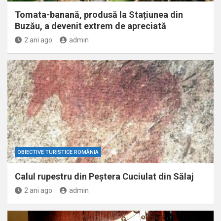
Tomata-banană, produsă la Stațiunea din
Buzău, a devenit extrem de apreciată
2 ani ago
admin
OBIECTIVE TURISTICE ROMÂNIA
Calul rupestru din Peştera Cuciulat din Sălaj
2 ani ago
admin