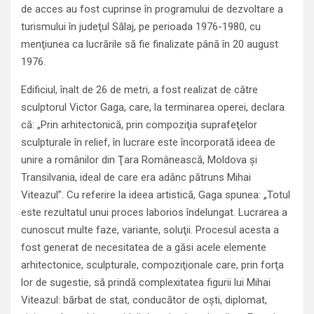
de acces au fost cuprinse în programului de dezvoltare a
turismului în judeţul Sălaj, pe perioada 1976-1980, cu
menţiunea ca lucrările să fie finalizate până în 20 august
1976.
Edificiul, înalt de 26 de metri, a fost realizat de către
sculptorul Victor Gaga, care, la terminarea operei, declara
că: „Prin arhitectonică, prin compoziţia suprafeţelor
sculpturale în relief, în lucrare este încorporată ideea de
unire a românilor din Ţara Românească, Moldova şi
Transilvania, ideal de care era adânc pătruns Mihai
Viteazul”. Cu referire la ideea artistică, Gaga spunea: „Totul
este rezultatul unui proces laborios îndelungat. Lucrarea a
cunoscut multe faze, variante, soluţii. Procesul acesta a
fost generat de necesitatea de a găsi acele elemente
arhitectonice, sculpturale, compoziţionale care, prin forţa
lor de sugestie, să prindă complexitatea figurii lui Mihai
Viteazul: bărbat de stat, conducător de oşti, diplomat,