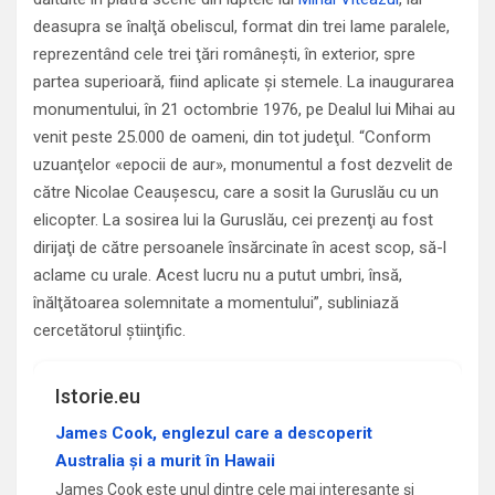
deasupra se înalţă obeliscul, format din trei lame paralele,
reprezentând cele trei ţări româneşti, în exterior, spre
partea superioară, fiind aplicate şi stemele. La inaugurarea
monumentului, în 21 octombrie 1976, pe Dealul lui Mihai au
venit peste 25.000 de oameni, din tot judeţul. “Conform
uzuanţelor «epocii de aur», monumentul a fost dezvelit de
către Nicolae Ceauşescu, care a sosit la Guruslău cu un
elicopter. La sosirea lui la Guruslău, cei prezenţi au fost
dirijaţi de către persoanele însărcinate în acest scop, să-l
aclame cu urale. Acest lucru nu a putut umbri, însă,
înălţătoarea solemnitate a momentului”, subliniază
cercetătorul ştiinţific.
Istorie.eu
James Cook, englezul care a descoperit
Australia și a murit în Hawaii
James Cook este unul dintre cele mai interesante și