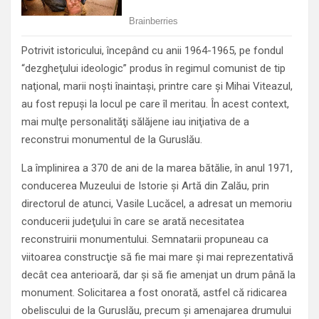
Potrivit istoricului, începând cu anii 1964-1965, pe fondul
“dezgheţului ideologic” produs în regimul comunist de tip
naţional, marii noşti înaintaşi, printre care şi Mihai Viteazul,
au fost repuşi la locul pe care îl meritau. În acest context,
mai mulţe personalităţi sălăjene iau iniţiativa de a
reconstrui monumentul de la Guruslău.
La împlinirea a 370 de ani de la marea bătălie, în anul 1971,
conducerea Muzeului de Istorie şi Artă din Zalău, prin
directorul de atunci, Vasile Lucăcel, a adresat un memoriu
conducerii judeţului în care se arată necesitatea
reconstruirii monumentului. Semnatarii propuneau ca
viitoarea construcţie să fie mai mare şi mai reprezentativă
decât cea anterioară, dar şi să fie amenjat un drum până la
monument. Solicitarea a fost onorată, astfel că ridicarea
obeliscului de la Guruslău, precum şi amenajarea drumului