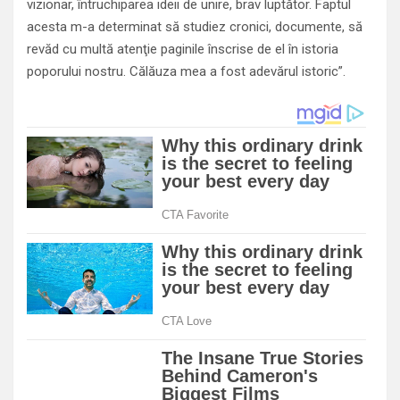
vizionar, întruchiparea ideii de unire, brav luptător. Faptul
acesta m-a determinat să studiez cronici, documente, să
revăd cu multă atenţie paginile înscrise de el în istoria
poporului nostru. Călăuza mea a fost adevărul istoric”.