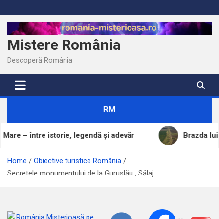
Skip
to
content
Mistere România
Descoperă România
RM
storie, legendă și adevăr
Brazda lui Novac, una dint
Home
Obiective turistice România
Secretele monumentului de la Guruslău , Sălaj