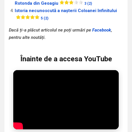
Rotonda din Geoagiu
3 (2)
Istoria necunoscută a naşterii Coloanei Infinitului
5 (2)
Dacă ți-a plăcut articolul ne poți urmări pe
Facebook
,
pentru alte noutăți.
Înainte de a accesa YouTube