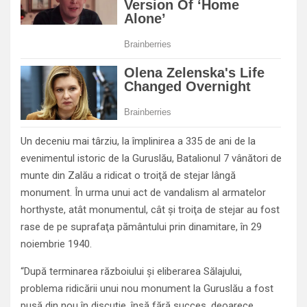
Un deceniu mai târziu, la împlinirea a 335 de ani de la
evenimentul istoric de la Guruslău, Batalionul 7 vânători de
munte din Zalău a ridicat o troiţă de stejar lângă
monument. În urma unui act de vandalism al armatelor
horthyste, atât monumentul, cât şi troiţa de stejar au fost
rase de pe suprafaţa pământului prin dinamitare, în 29
noiembrie 1940.
“După terminarea războiului şi eliberarea Sălajului,
problema ridicării unui nou monument la Guruslău a fost
pusă din nou în discuţie, însă fără succes, deoarece