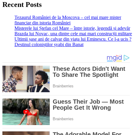
Recent Posts
Tezaurul României de la Moscova – cel mai mare mister
financiar din istoria României
Misterele lui Ștefan cel Mare – între istorie, legendă și adevăr
Brazda lui Novac, una dintre cele mai mari construcții militare
Ultimii șase ani de calvar din viața lui Eminescu. Ce l-a ucis ?
Destinul coloniștilor șvabi din Banat