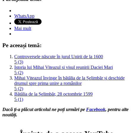
WhatsApp
Mai mult
Pe aceeași temă:
Controversele născute în jurul Unirii de la 1600
5 (3)
Istoria lui Mihai Viteazul si visul reunirii Daciei Mari
5 (2)
Mihai Viteazul învinge în bătălia de la Șelimbăr și deschide
drumul spre prima unire a românilor
5 (2)
Bătălia de la Șelimbăr, 28 octombrie 1599
5 (1)
Dacă ți-a plăcut articolul ne poți urmări pe
Facebook
, pentru alte
noutăți.