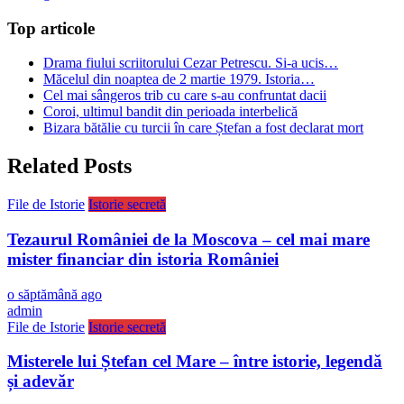
Top articole
Drama fiului scriitorului Cezar Petrescu. Si-a ucis…
Măcelul din noaptea de 2 martie 1979. Istoria…
Cel mai sângeros trib cu care s-au confruntat dacii
Coroi, ultimul bandit din perioada interbelică
Bizara bătălie cu turcii în care Ștefan a fost declarat mort
Related Posts
File de Istorie
Istorie secretă
Tezaurul României de la Moscova – cel mai mare
mister financiar din istoria României
o săptămână ago
admin
File de Istorie
Istorie secretă
Misterele lui Ștefan cel Mare – între istorie, legendă
și adevăr