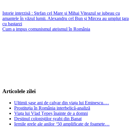
Navigare
Istorie interzisă : Ştefan cel Mare şi Mihai Viteazul se iubeau cu
amantele în văzul lumii. Alexandru cel Bun şi Mircea au umplut ţara
în
cu bastarzi
articole
Cum a impus comunismul ateismul în România
Articolele zilei
Ultimii șase ani de calvar din viața lui Eminescu.…
Prostituția în România interbelică-analiză
Viața lui Vlad Țepeș înainte de a domni
Destinul coloniștilor șvabi din Banat
Iernile grele ale anilor ‘50 amplificate de foamete…