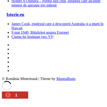
Homer și Odiseea – Poetul fără chip, epopeea care ascunde
mistere de aproape trei milenii
Istorie.eu
James Cook, englezul care a descoperit Australia și a murit în
Hawaii
9 mai 1940, Blitzkrieg asupra Europei
Ciuma lui Iustinian (sec.VI)
© România Misterioasă | Theme by
MantraBrain
1