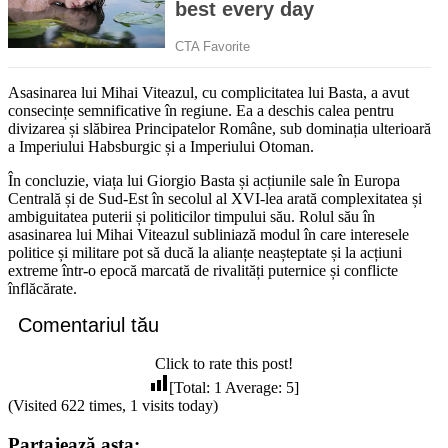
Asasinarea lui Mihai Viteazul, cu complicitatea lui Basta, a avut
consecințe semnificative în regiune. Ea a deschis calea pentru
divizarea și slăbirea Principatelor Române, sub dominația ulterioară
a Imperiului Habsburgic și a Imperiului Otoman.
În concluzie, viața lui Giorgio Basta și acțiunile sale în Europa
Centrală și de Sud-Est în secolul al XVI-lea arată complexitatea și
ambiguitatea puterii și politicilor timpului său. Rolul său în
asasinarea lui Mihai Viteazul subliniază modul în care interesele
politice și militare pot să ducă la alianțe neașteptate și la acțiuni
extreme într-o epocă marcată de rivalități puternice și conflicte
înflăcărate.
Comentariul tău
Click to rate this post!
[Total:
1
Average:
5
]
(Visited 622 times, 1 visits today)
Partajează asta: