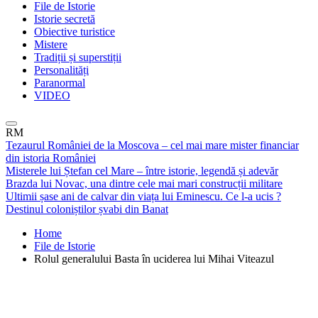
File de Istorie
Istorie secretă
Obiective turistice
Mistere
Tradiții și superstiții
Personalități
Paranormal
VIDEO
RM
Tezaurul României de la Moscova – cel mai mare mister financiar
din istoria României
Misterele lui Ștefan cel Mare – între istorie, legendă și adevăr
Brazda lui Novac, una dintre cele mai mari construcții militare
Ultimii șase ani de calvar din viața lui Eminescu. Ce l-a ucis ?
Destinul coloniștilor șvabi din Banat
Home
File de Istorie
Rolul generalului Basta în uciderea lui Mihai Viteazul