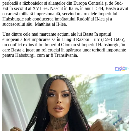
perioadă a războaielor și alianțelor din Europa Centrală și de Sud-
Est în secolul al XVI-lea. Născut în Italia, în anul 1544, Basta a avut
o carieră militară impresionantă, servind în armatele Imperiului
Habsburgic sub conducerea împăratului Rudolf al II-lea și a
succesorului său, Matthias al II-lea.
Una dintre cele mai marcante acțiuni ale lui Basta în spațiul
european a fost implicarea sa în Lungul Război Turc (1593-1606),
un conflict extins între Imperiul Otoman și Imperiul Habsburgic, în
care Basta a jucat un rol crucial în apărarea unor teritorii importante
pentru Habsburgi, cum ar fi Transilvania.