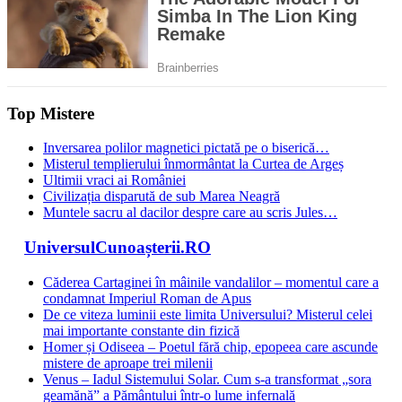
Top Mistere
Inversarea polilor magnetici pictată pe o biserică…
Misterul templierului înmormântat la Curtea de Argeș
Ultimii vraci ai României
Civilizația disparută de sub Marea Neagră
Muntele sacru al dacilor despre care au scris Jules…
UniversulCunoașterii.RO
Căderea Cartaginei în mâinile vandalilor – momentul care a
condamnat Imperiul Roman de Apus
De ce viteza luminii este limita Universului? Misterul celei
mai importante constante din fizică
Homer și Odiseea – Poetul fără chip, epopeea care ascunde
mistere de aproape trei milenii
Venus – Iadul Sistemului Solar. Cum s-a transformat „sora
geamănă” a Pământului într-o lume infernală