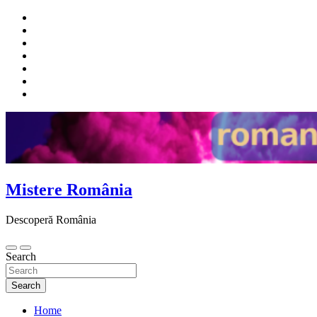
Skip
to
content
Mistere România
Descoperă România
Search
Search
Home