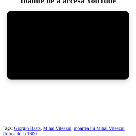
Înainte de a accesa YouTube
Tags:
Giorgio Basta
,
Mihai Viteazul
,
moartea lui Mihai Viteazul
,
Unirea de la 1600