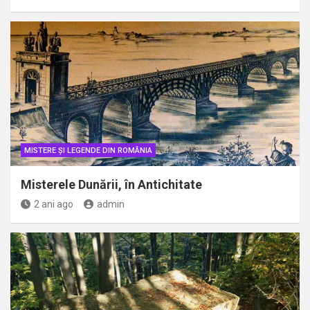
MISTERE ȘI LEGENDE DIN ROMÂNIA
Misterele Dunării, în Antichitate
2 ani ago
admin