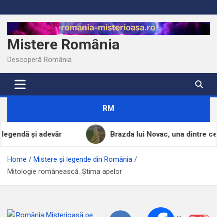
Skip
to
content
Mistere România
Descoperă România
RM
devăr
Brazda lui Novac, una dintre cele mai mari co
Home
Mistere și legende din România
Mitologie românească. Știma apelor