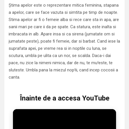
Știma apelor este o reprezentare mitica feminina, stapana
a apelor, care se face vazuta si simtita pe timp de noapte.
Stima apelor ar fi o femeie alba si rece care sta in apa, are
sanii mari pe care ii da pe spate. Ca statura, este inalta si
imbracata in alb. Apare insa si ca sirena (jumatate om si
jumatate peste), poate fi femeie, dar si barbat. Cand iese la
suprafata apei, pe vreme rea si in noptile cu luna, se
scutura, umbla pe ulita ca un nor, se scalda. Daca-i dai
pace, nu zice la nimeni nimica, dar de nu, te mu!este, te
sluteste. Umbla pana la miezul nop!ii, cand incep cocosii a
canta.
Înainte de a accesa YouTube