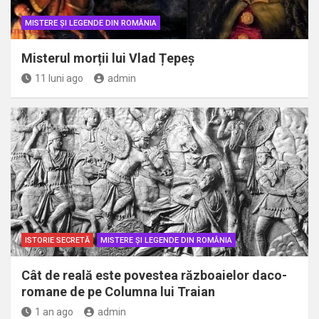
MISTERE ȘI LEGENDE DIN ROMÂNIA
Misterul morții lui Vlad Țepeș
11 luni ago
admin
ISTORIE SECRETĂ
MISTERE ȘI LEGENDE DIN ROMÂNIA
Cât de reală este povestea războaielor daco-
romane de pe Columna lui Traian
1 an ago
admin