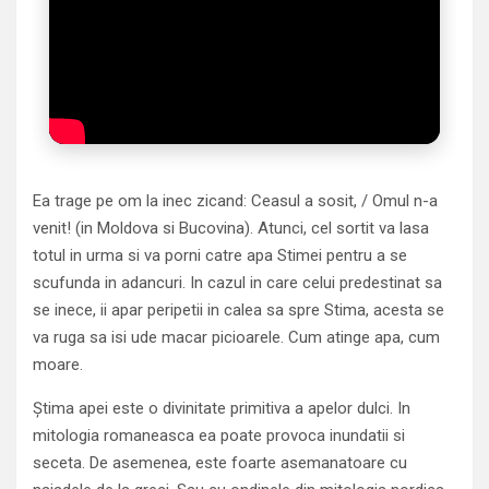
Ea trage pe om la inec zicand: Ceasul a sosit, / Omul n-a
venit! (in Moldova si Bucovina). Atunci, cel sortit va lasa
totul in urma si va porni catre apa Stimei pentru a se
scufunda in adancuri. In cazul in care celui predestinat sa
se inece, ii apar peripetii in calea sa spre Stima, acesta se
va ruga sa isi ude macar picioarele. Cum atinge apa, cum
moare.
Știma apei este o divinitate primitiva a apelor dulci. In
mitologia romaneasca ea poate provoca inundatii si
seceta. De asemenea, este foarte asemanatoare cu