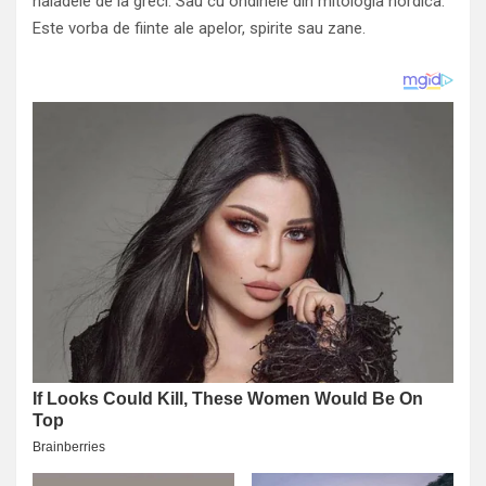
naiadele de la greci. Sau cu ondinele din mitologia nordica.
Este vorba de fiinte ale apelor, spirite sau zane.