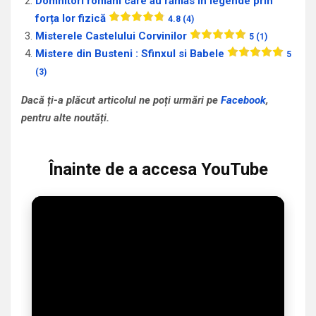
Domnitori români care au rămas în legende prin
forța lor fizică
4.8 (4)
Misterele Castelului Corvinilor
5 (1)
Mistere din Busteni : Sfinxul si Babele
5
(3)
Dacă ți-a plăcut articolul ne poți urmări pe
Facebook
,
pentru alte noutăți.
Înainte de a accesa YouTube