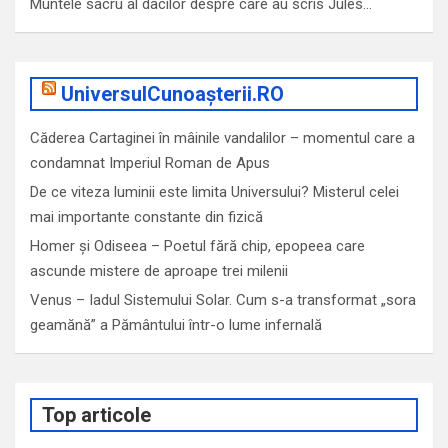
Muntele sacru al dacilor despre care au scris Jules…
UniversulCunoașterii.RO
Căderea Cartaginei în mâinile vandalilor – momentul care a
condamnat Imperiul Roman de Apus
De ce viteza luminii este limita Universului? Misterul celei
mai importante constante din fizică
Homer și Odiseea – Poetul fără chip, epopeea care
ascunde mistere de aproape trei milenii
Venus – Iadul Sistemului Solar. Cum s-a transformat „sora
geamănă” a Pământului într-o lume infernală
Top articole