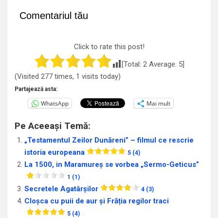
Comentariul tău
Click to rate this post!
[Total:
2
Average:
5
]
(Visited 277 times, 1 visits today)
Partajează asta:
WhatsApp
Mai mult
Pe Aceeași Temă:
„Testamentul Zeilor Dunăreni” – filmul ce rescrie
istoria europeana
5 (4)
La 1500, in Maramureș se vorbea „Sermo-Geticus”
1 (1)
Secretele Agatârşilor
4 (3)
Cloșca cu puii de aur și Frăția regilor traci
5 (4)