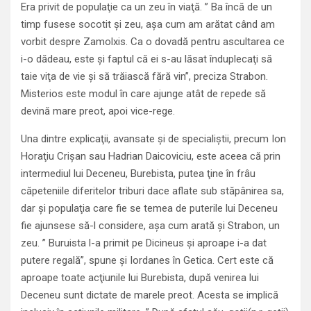
Era privit de populaţie ca un zeu în viaţă. ” Ba încă de un
timp fusese socotit şi zeu, aşa cum am arătat când am
vorbit despre Zamolxis. Ca o dovadă pentru ascultarea ce
i-o dădeau, este şi faptul că ei s-au lăsat înduplecaţi să
taie viţa de vie şi să trăiască fără vin”, preciza Strabon.
Misterios este modul în care ajunge atât de repede să
devină mare preot, apoi vice-rege.
Una dintre explicaţii, avansate şi de specialiştii, precum Ion
Horaţiu Crişan sau Hadrian Daicoviciu, este aceea că prin
intermediul lui Deceneu, Burebista, putea ţine în frâu
căpeteniile diferitelor triburi dace aflate sub stăpânirea sa,
dar şi populaţia care fie se temea de puterile lui Deceneu
fie ajunsese să-l considere, aşa cum arată şi Strabon, un
zeu. ” Buruista l-a primit pe Dicineus şi aproape i-a dat
putere regală”, spune şi Iordanes în Getica. Cert este că
aproape toate acţiunile lui Burebista, după venirea lui
Deceneu sunt dictate de marele preot. Acesta se implică