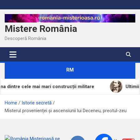
Skip
to
content
Mistere România
Descoperă România
RM
i mari construcții militare
Ultimii șase ani de calv
Home
Istorie secretă
Misterul provenienței și ascensiunii lui Deceneu, preotul-zeu