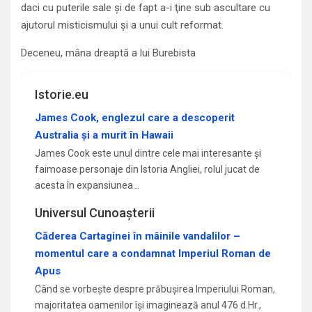
daci cu puterile sale şi de fapt a-i ţine sub ascultare cu
ajutorul misticismului şi a unui cult reformat.
Deceneu, mâna dreaptă a lui Burebista
Istorie.eu
James Cook, englezul care a descoperit
Australia și a murit în Hawaii
James Cook este unul dintre cele mai interesante și
faimoase personaje din Istoria Angliei, rolul jucat de
acesta în expansiunea…
Universul Cunoașterii
Căderea Cartaginei în mâinile vandalilor –
momentul care a condamnat Imperiul Roman de
Apus
Când se vorbește despre prăbușirea Imperiului Roman,
majoritatea oamenilor își imaginează anul 476 d.Hr.,