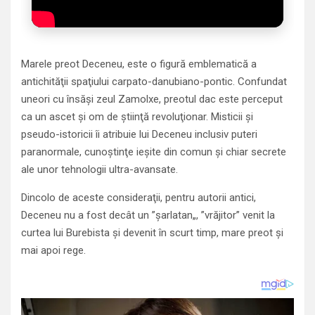
Marele preot Deceneu, este o figură emblematică a
antichităţii spaţiului carpato-danubiano-pontic. Confundat
uneori cu însăşi zeul Zamolxe, preotul dac este perceput
ca un ascet şi om de ştiinţă revoluţionar. Misticii şi
pseudo-istoricii îi atribuie lui Deceneu inclusiv puteri
paranormale, cunoştinţe ieşite din comun şi chiar secrete
ale unor tehnologii ultra-avansate.
Dincolo de aceste consideraţii, pentru autorii antici,
Deceneu nu a fost decât un ”şarlatan„, ”vrăjitor” venit la
curtea lui Burebista şi devenit în scurt timp, mare preot şi
mai apoi rege.