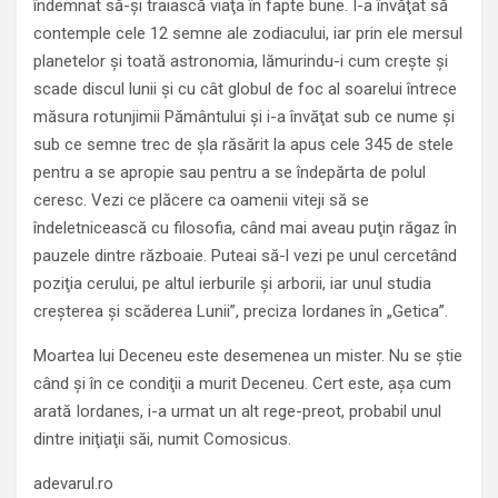
îndemnat să-şi traiască viaţa în fapte bune. I-a învăţat să
contemple cele 12 semne ale zodiacului, iar prin ele mersul
planetelor şi toată astronomia, lămurindu-i cum creşte şi
scade discul lunii şi cu cât globul de foc al soarelui întrece
măsura rotunjimii Pământului şi i-a învăţat sub ce nume şi
sub ce semne trec de şla răsărit la apus cele 345 de stele
pentru a se apropie sau pentru a se îndepărta de polul
ceresc. Vezi ce plăcere ca oamenii viteji să se
îndeletnicească cu filosofia, când mai aveau puţin răgaz în
pauzele dintre războaie. Puteai să-l vezi pe unul cercetând
poziţia cerului, pe altul ierburile şi arborii, iar unul studia
creşterea şi scăderea Lunii”, preciza Iordanes în „Getica”.
Moartea lui Deceneu este desemenea un mister. Nu se ştie
când şi în ce condiţii a murit Deceneu. Cert este, aşa cum
arată Iordanes, i-a urmat un alt rege-preot, probabil unul
dintre iniţiaţii săi, numit Comosicus.
adevarul.ro