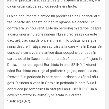
Pârvan preciza că această castă preoţească a dacilor, era
ca un ordin călugăresc, cu regulile ei stricte.
Ei bine documentele antice nu precizează că Deceneu ar fi
făcut parte din aceste grupări religioase ale dacilor. Din
contră era un nou venit. Este un personaj misterios, despre
a cărui origine nu scrie nimeni. Nu se precizează că este
dac, get, trac sau de orice alt neam. Totodată nu se ştie
nimic despre înfăţişarea sau vârsta la care vine în Dacia. Se
cunoaşte din izvoarele antice doar scopul şi perioada în
care a sosit în Dacia. Iordanes arată că acesta ar fi ajuns în
Dacia, la curtea regelui Burebista în anul 82 ÎHR. ” Atunci
când Burebista era rege al goţilor(n.r. geţilor, confuzia era
frecventă în perioada în care scria Iordanes la rândul său
got), Dicineus a venit în Gothia în perioada în care Sulla îi
conducea pe romani(n.r la sfârşitul anului 82 ÎHR, Sulla a
devenit dictator în Roma).”, se arată în lucrarea
”Getica”(XI,67).