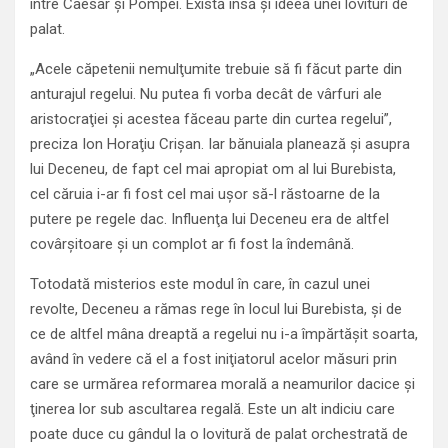
între Caesar şi Pompei. Există însă şi ideea unei lovituri de
palat.
„Acele căpetenii nemulţumite trebuie să fi făcut parte din
anturajul regelui. Nu putea fi vorba decât de vârfuri ale
aristocraţiei şi acestea făceau parte din curtea regelui”,
preciza Ion Horaţiu Crişan. Iar bănuiala planează şi asupra
lui Deceneu, de fapt cel mai apropiat om al lui Burebista,
cel căruia i-ar fi fost cel mai uşor să-l răstoarne de la
putere pe regele dac. Influenţa lui Deceneu era de altfel
covârşitoare şi un complot ar fi fost la îndemână.
Totodată misterios este modul în care, în cazul unei
revolte, Deceneu a rămas rege în locul lui Burebista, şi de
ce de altfel mâna dreaptă a regelui nu i-a împărtăşit soarta,
având în vedere că el a fost iniţiatorul acelor măsuri prin
care se urmărea reformarea morală a neamurilor dacice şi
ţinerea lor sub ascultarea regală. Este un alt indiciu care
poate duce cu gândul la o lovitură de palat orchestrată de