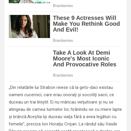
„Din relatările lui Strabon reiese că la geto-daci existau
oameni cucernici, care erau onoraţi şi socotiţi sacri, ce
duceau un trai liniştit. Ei nu mâncau vieţuitoare şi nu se
atingeau de carnea turmelor lor, hrănindu-se cu miere lapte
şi brânză.Aceştia îşi duceau viaţa fără a avea legături cu
femeile”, preciza Ion Horaţiu Crişan. La rândul său Vasile