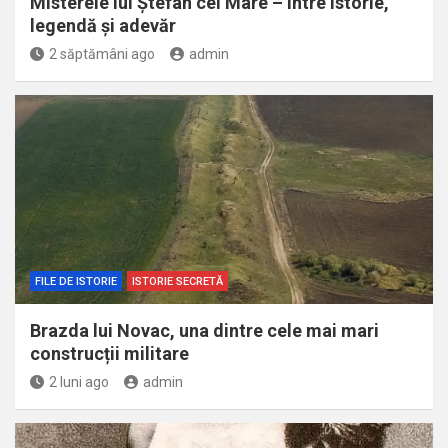
Misterele lui Ștefan cel Mare – între istorie,
legendă și adevăr
2 săptămâni ago
admin
FILE DE ISTORIE
ISTORIE SECRETĂ
Brazda lui Novac, una dintre cele mai mari
construcții militare
2 luni ago
admin