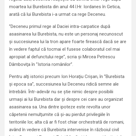
moartea lui Burebista din anul 44 î.Hr. Iordanes în Getica,
arată că lui Burebista i-a urmat ca rege Deceneu.
”Deceneu primul rege al Daciei intra-carpatice după
asasinarea lui Burebista, nu este un personaj necunoscut
şi succesiunea lui la tron apare foarte firească dacă se are
în vedere faptul că tocmai el fusese colaboratul cel mai
apropiat al defunctului rege”, scria şi Mircea Petrescu
Dâmboviţa în ”Istoria românilor”.
Pentru alţi istorici precum Ion Horaţiu Crişan, în ”Burebista
şi epoca sa”, succesiunea lui Deceneu ridică semne ale
întrebării. Într-adevăr nu se ştie nimic despre posibilii
urmaşi ai lui Burebista dar şi despre cei care au organizat
asasinarea sa. Una dintre ipoteze este revolta unor
căpetenii nemulţumite că şi-au pierdut privilegiile în
teritoriile lor, alta că ar fi fost chiar orchestrată de romani,
având în vedere că Burebista intervenise în războiul civil