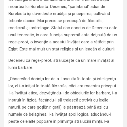
moartea lui Burebista. Deceneu, ”şarlatanul” adus de
Burebista îşi dovedeşte erudiţia şi priceperea, cultivând
triburile dacice. Mai precis se preocupă de filosofie,
medicină şi astrologie. Statul dac condus de Deceneu este
unul teocratic, în care funcţia supremă este deţinută de un
rege-preot, o invenţie a acestui învăţat care a rătăcit prin
Egipt. Este mai mult un stat religios şi un leagăn al culturii.
Deceneu ca rege-preot, străluceşte ca un mare învăţat al
lumii barbare.
„Observând dorinţa lor de a-l asculta în toate şi inteligenţa
lor, el i-a iniţiat în toată filozofia, căci era maestru priceput .
I-a învăţat etica, dezvăţându-i de obiceiurile lor barbare, i-a
instruit în fizică, făcându-i să traiască potrivit cu legile
naturii, pe care goţii(n.r. geţii) le păstrează până azi cu
numele de belagines. I-a învăţat apoi logica, aducându-i
peste celelalte popoare în prinvinţa strălucirii minţii. I-a