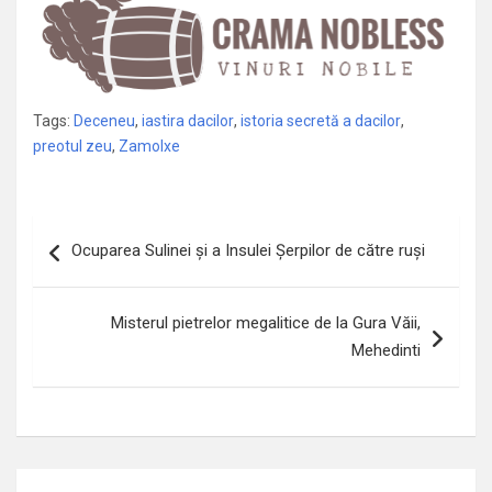
Tags:
Deceneu
,
iastira dacilor
,
istoria secretă a dacilor
,
preotul zeu
,
Zamolxe
Navigare
Ocuparea Sulinei și a Insulei Șerpilor de către ruși
în
articole
Misterul pietrelor megalitice de la Gura Văii,
Mehedinti