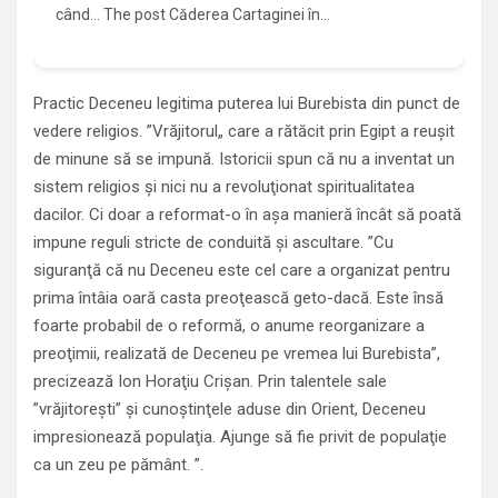
când... The post Căderea Cartaginei în…
Practic Deceneu legitima puterea lui Burebista din punct de
vedere religios. ”Vrăjitorul„ care a rătăcit prin Egipt a reuşit
de minune să se impună. Istoricii spun că nu a inventat un
sistem religios şi nici nu a revoluţionat spiritualitatea
dacilor. Ci doar a reformat-o în aşa manieră încât să poată
impune reguli stricte de conduită şi ascultare. ”Cu
siguranţă că nu Deceneu este cel care a organizat pentru
prima întâia oară casta preoţească geto-dacă. Este însă
foarte probabil de o reformă, o anume reorganizare a
preoţimii, realizată de Deceneu pe vremea lui Burebista”,
precizează Ion Horaţiu Crişan. Prin talentele sale
”vrăjitoreşti” şi cunoştinţele aduse din Orient, Deceneu
impresionează populaţia. Ajunge să fie privit de populaţie
ca un zeu pe pământ. ”.