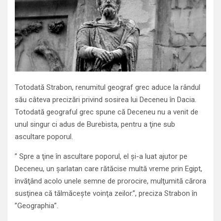
Totodată Strabon, renumitul geograf grec aduce la rândul
său câteva precizări privind sosirea lui Deceneu în Dacia.
Totodată geograful grec spune că Deceneu nu a venit de
unul singur ci adus de Burebista, pentru a ţine sub
ascultare poporul.
” Spre a ţine în ascultare poporul, el şi-a luat ajutor pe
Deceneu, un şarlatan care rătăcise multă vreme prin Egipt,
învăţând acolo unele semne de prorocire, mulţumită cărora
susţinea că tălmăceşte voinţa zeilor.”, preciza Strabon în
”Geographia”.