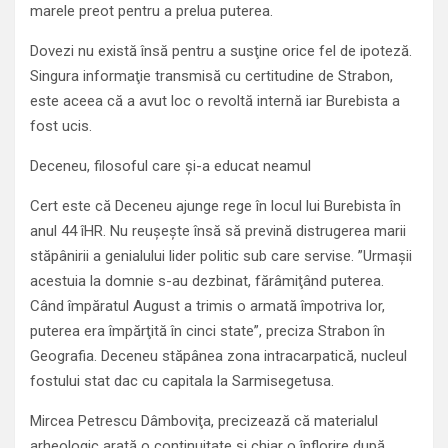
marele preot pentru a prelua puterea.
Dovezi nu există însă pentru a susţine orice fel de ipoteză.
Singura informaţie transmisă cu certitudine de Strabon,
este aceea că a avut loc o revoltă internă iar Burebista a
fost ucis.
Deceneu, filosoful care şi-a educat neamul
Cert este că Deceneu ajunge rege în locul lui Burebista în
anul 44 îHR. Nu reuşeşte însă să prevină distrugerea marii
stăpânirii a genialului lider politic sub care servise. ”Urmaşii
acestuia la domnie s-au dezbinat, fărâmiţând puterea.
Când împăratul August a trimis o armată împotriva lor,
puterea era împărţită în cinci state”, preciza Strabon în
Geografia. Deceneu stăpânea zona intracarpatică, nucleul
fostului stat dac cu capitala la Sarmisegetusa.
Mircea Petrescu Dâmboviţa, precizează că materialul
arheologic arată o continuitate şi chiar o înflorire după