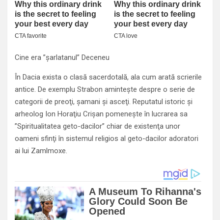
Cine era ”şarlatanul” Deceneu
În Dacia exista o clasă sacerdotală, ala cum arată scrierile
antice. De exemplu Strabon aminteşte despre o serie de
categorii de preoţi, şamani şi asceţi. Reputatul istoric şi
arheolog Ion Horaţiu Crişan pomeneşte în lucrarea sa
”Spiritualitatea geto-dacilor” chiar de existenţa unor
oameni sfinţi în sistemul religios al geto-dacilor adoratori
ai lui Zamlmoxe.