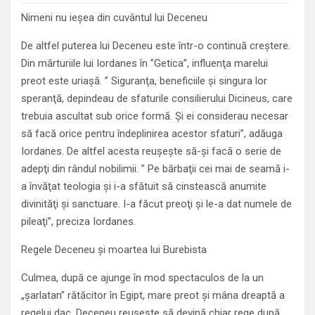
Nimeni nu ieşea din cuvântul lui Deceneu
De altfel puterea lui Deceneu este într-o continuă creştere.
Din mărturiile lui Iordanes în ”Getica”, influenţa marelui
preot este uriaşă. ” Siguranţa, beneficiile şi singura lor
speranţă, depindeau de sfaturile consilierului Dicineus, care
trebuia ascultat sub orice formă. Şi ei considerau necesar
să facă orice pentru îndeplinirea acestor sfaturi”, adăuga
Iordanes. De altfel acesta reuşeşte să-şi facă o serie de
adepţi din rândul nobilimii. ” Pe bărbaţii cei mai de seamă i-
a învăţat teologia şi i-a sfătuit să cinstească anumite
divinităţi şi sanctuare. I-a făcut preoţi şi le-a dat numele de
pileaţi”, preciza Iordanes.
Regele Deceneu şi moartea lui Burebista
Culmea, după ce ajunge în mod spectaculos de la un
„şarlatan” rătăcitor în Egipt, mare preot şi mâna dreaptă a
regelui dac, Deceneu reuşeşte să devină chiar rege după