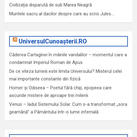
Civilizația disparută de sub Marea Neagră
Muntele sacru al dacilor despre care au scris Jules…
UniversulCunoașterii.RO
Căderea Cartaginei în mâinile vandalilor – momentul care a
condamnat Imperiul Roman de Apus
De ce viteza luminii este limita Universului? Misterul celei
mai importante constante din fizică
Homer și Odiseea – Poetul fără chip, epopeea care
ascunde mistere de aproape trei milenii
Venus – Iadul Sistemului Solar. Cum s-a transformat „sora
geamănă” a Pământului într-o lume infernală