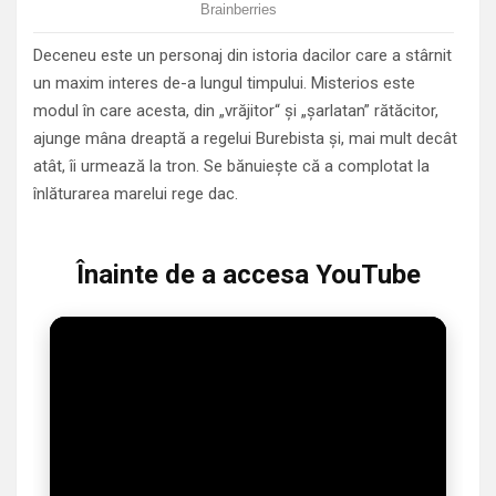
Deceneu este un personaj din istoria dacilor care a stârnit
un maxim interes de-a lungul timpului. Misterios este
modul în care acesta, din „vrăjitor“ şi „şarlatan” rătăcitor,
ajunge mâna dreaptă a regelui Burebista şi, mai mult decât
atât, îi urmează la tron. Se bănuieşte că a complotat la
înlăturarea marelui rege dac.
Înainte de a accesa YouTube