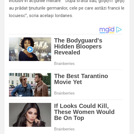
inclusiv în acţiunile militare. ” După sfatul său, goţii(n.r. geţii)
au prădat ţinuturile germanilor, cele pe care astăzi francii le
locuiesc”, scria acelaşi Iordanes.