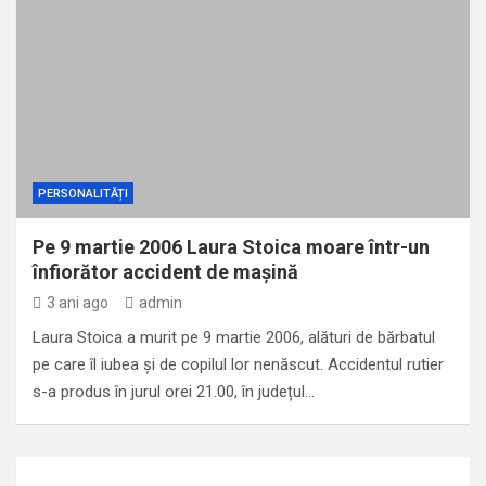
Ultimii șase ani de calvar din viața lui Eminescu. Ce l-a
Destinul coloniștilor șvabi din Banat
ucis ?
PERSONALITĂȚI
Pe 9 martie 2006 Laura Stoica moare într-un
înfiorător accident de mașină
3 ani ago
admin
Laura Stoica a murit pe 9 martie 2006, alături de bărbatul
pe care îl iubea şi de copilul lor nenăscut. Accidentul rutier
s-a produs în jurul orei 21.00, în județul…