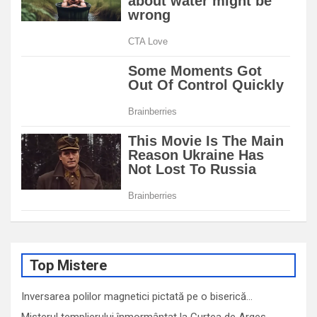
Top Mistere
Inversarea polilor magnetici pictată pe o biserică…
Misterul templierului înmormântat la Curtea de Argeș