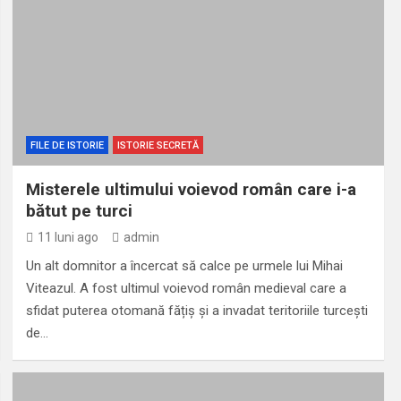
FILE DE ISTORIE
ISTORIE SECRETĂ
Misterele ultimului voievod român care i-a
bătut pe turci
11 luni ago
admin
Un alt domnitor a încercat să calce pe urmele lui Mihai
Viteazul. A fost ultimul voievod român medieval care a
sfidat puterea otomană fățiș și a invadat teritoriile turcești
de…