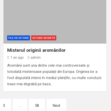
FILE DE ISTORIE
ISTORIE SECRETĂ
Misterul originii aromânilor
1 an ago
admin
Aromânii sunt una dintre cele mai controversate și
totodată misterioase populații din Europa. Originea lor a
fost disputată intens în mediul științific, cu multe concluzii
trase mai degrabă pe baza…
3
…
58
Next