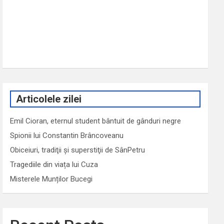
Articolele zilei
Emil Cioran, eternul student bântuit de gânduri negre
Spionii lui Constantin Brâncoveanu
Obiceiuri, tradiţii şi superstiţii de SânPetru
Tragediile din viața lui Cuza
Misterele Munților Bucegi