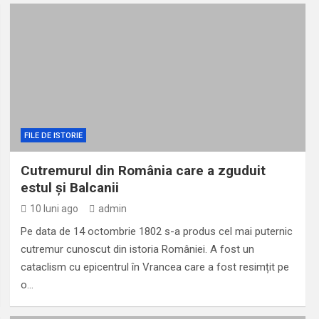
 din Banat
FILE DE ISTORIE
Cutremurul din România care a zguduit
estul și Balcanii
10 luni ago
admin
Pe data de 14 octombrie 1802 s-a produs cel mai puternic
cutremur cunoscut din istoria României. A fost un
cataclism cu epicentrul în Vrancea care a fost resimțit pe
o…