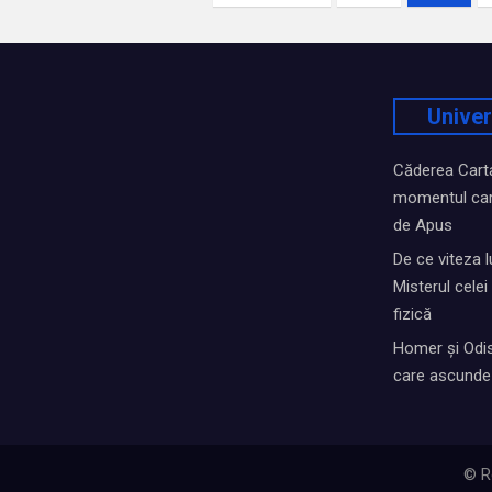
articole
Univer
Căderea Cartag
momentul car
de Apus
De ce viteza l
Misterul cele
fizică
Homer și Odis
care ascunde 
© R