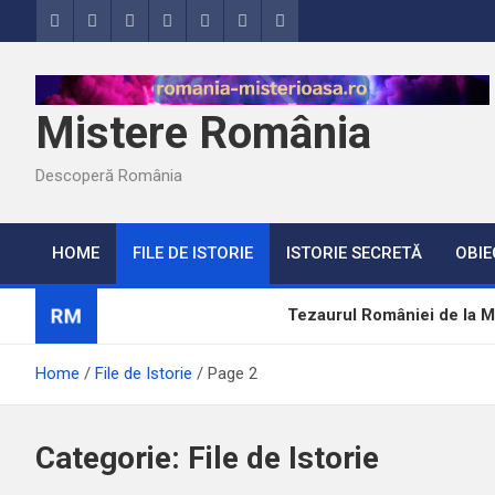
Skip
to
content
Mistere România
Descoperă România
HOME
FILE DE ISTORIE
ISTORIE SECRETĂ
OBIE
RM
Tezaurul României de la Mo
Misterele lui Ștefan cel Ma
Home
File de Istorie
Page 2
Brazda lui Novac, una dintr
Categorie:
File de Istorie
Ultimii șase ani de calvar d