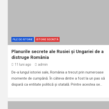
FILE DE ISTORIE
ISTORIE SECRETĂ
Planurile secrete ale Rusiei și Ungariei de a
distruge România
11 luni ago
admin
De-a lungul istoriei sale, România a trecut prin numeroase
momente de cumpănă. În câteva dintre a fost la un pas să
dispară ca entitate politică și statală. Printre acestea se…