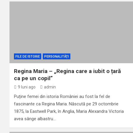
Destinul coloniștilor șvabi
FILE DE ISTORIE
PERSONALITĂȚI
Regina Maria – „Regina care a iubit o țară
ca pe un copil”
9 luni ago
admin
Puține femei din istoria României au fost la fel de
fascinante ca Regina Maria. Născută pe 29 octombrie
1875, la Eastwell Park, în Anglia, Maria Alexandra Victoria
avea sânge albastru…