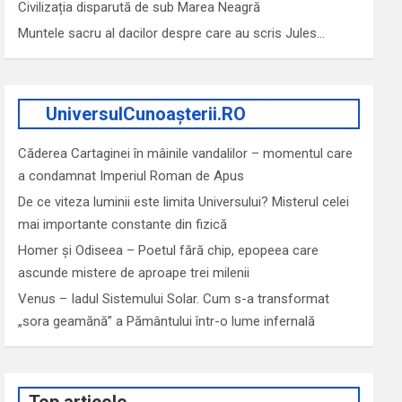
Civilizația disparută de sub Marea Neagră
Muntele sacru al dacilor despre care au scris Jules…
UniversulCunoașterii.RO
Căderea Cartaginei în mâinile vandalilor – momentul care
a condamnat Imperiul Roman de Apus
De ce viteza luminii este limita Universului? Misterul celei
mai importante constante din fizică
Homer și Odiseea – Poetul fără chip, epopeea care
ascunde mistere de aproape trei milenii
Venus – Iadul Sistemului Solar. Cum s-a transformat
„sora geamănă” a Pământului într-o lume infernală