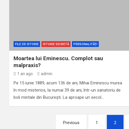
FILE DE ISTORIE
ISTORIE SECRETĂ
PERSONALITĂȚI
Moartea lui Eminescu. Complot sau
malpraxis?
1 an ago
admin
Pe 15 iunie 1889, acum 136 de ani, Mihai Eminescu murea
în mod misterios, la numai 39 de ani, într-un sanatoriu de
boli mintale din București. La aproape un secol…
Paginație
Previous
1
2