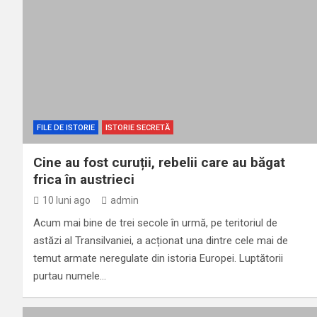
FILE DE ISTORIE
ISTORIE SECRETĂ
Cine au fost curuții, rebelii care au băgat
frica în austrieci
10 luni ago
admin
Acum mai bine de trei secole în urmă, pe teritoriul de
astăzi al Transilvaniei, a acționat una dintre cele mai de
temut armate neregulate din istoria Europei. Luptătorii
purtau numele…