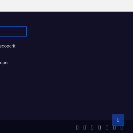
scoperit
ropei