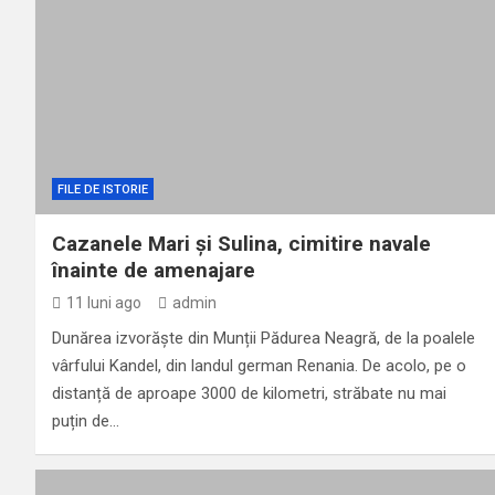
FILE DE ISTORIE
Cazanele Mari și Sulina, cimitire navale
înainte de amenajare
11 luni ago
admin
Dunărea izvorăște din Munții Pădurea Neagră, de la poalele
vârfului Kandel, din landul german Renania. De acolo, pe o
distanță de aproape 3000 de kilometri, străbate nu mai
puțin de…