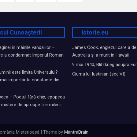
sul Cunoașterii
Istorie.eu
inei în mâinile vandalilor –
James Cook, englezul care a de
e a condamnat Imperiul Roman
Australia și a murit în Hawaii
9 mai 1940, Blitzkrieg asupra Eu
uminii este limita Universului?
Ciuma lui Iustinian (sec.VI)
i mai importante constante din
eea – Poetul fără chip, epopeea
mistere de aproape trei milenii
omânia Misterioasă | Theme by
MantraBrain