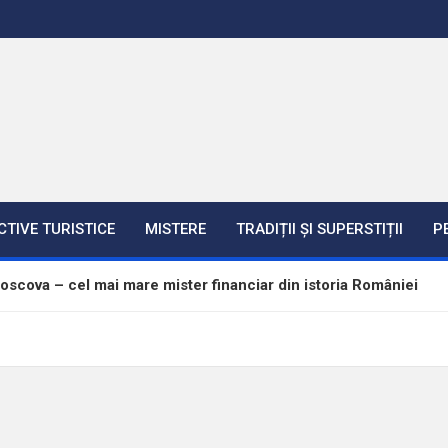
CTIVE TURISTICE
MISTERE
TRADIȚII ȘI SUPERSTIȚII
P
scova – cel mai mare mister financiar din istoria României
re – între istorie, legendă și adevăr
e cele mai mari construcții militare
in viața lui Eminescu. Ce l-a ucis ?