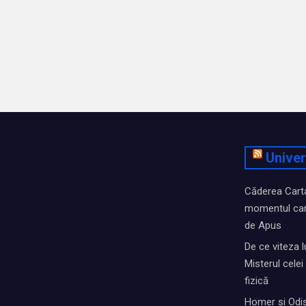
Univer
Căderea Cartag
momentul car
de Apus
De ce viteza l
Misterul cele
fizică
Homer și Odis