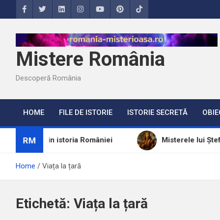
Skip
to
content
Mistere România
Descoperă România
HOME
FILE DE ISTORIE
ISTORIE SECRETĂ
OBIE
RM
anciar din istoria României
Misterele lui Ștefan ce
Home
Viața la țară
Etichetă:
Viața la țară