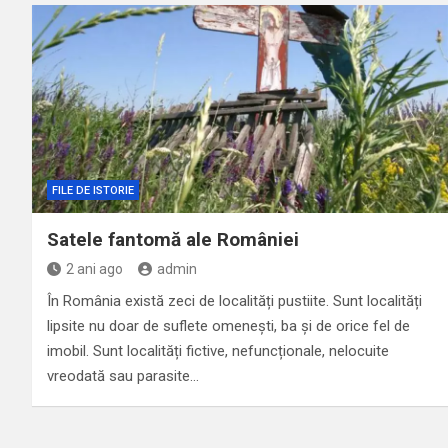
FILE DE ISTORIE
Satele fantomă ale României
2 ani ago
admin
În România există zeci de localități pustiite. Sunt localități
lipsite nu doar de suflete omenești, ba și de orice fel de
imobil. Sunt localități fictive, nefuncționale, nelocuite
vreodată sau parasite…