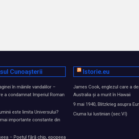
sul Cunoașterii
Istorie.eu
inei în mâinile vandalilor –
James Cook, englezul care a de
e a condamnat Imperiul Roman
Australia și a murit în Hawaii
9 mai 1940, Blitzkrieg asupra Eu
uminii este limita Universului?
Ciuma lui Iustinian (sec.VI)
i mai importante constante din
eea – Poetul fără chip, epopeea