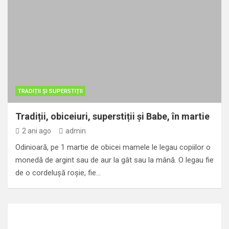
Ultimii șase ani de calvar din viața lui Eminescu. Ce l-a
Destinul coloniștilor șvabi din Banat
ucis ?
TRADIȚII ȘI SUPERSTIȚII
Tradiții, obiceiuri, superstiții și Babe, în martie
2 ani ago
admin
Odinioară, pe 1 martie de obicei mamele le legau copiilor o
monedă de argint sau de aur la gât sau la mână. O legau fie
de o cordelușă roșie, fie…