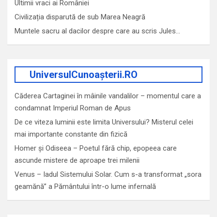
Ultimii vraci ai României
Civilizația disparută de sub Marea Neagră
Muntele sacru al dacilor despre care au scris Jules…
UniversulCunoașterii.RO
Căderea Cartaginei în mâinile vandalilor – momentul care a
condamnat Imperiul Roman de Apus
De ce viteza luminii este limita Universului? Misterul celei
mai importante constante din fizică
Homer și Odiseea – Poetul fără chip, epopeea care
ascunde mistere de aproape trei milenii
Venus – Iadul Sistemului Solar. Cum s-a transformat „sora
geamănă” a Pământului într-o lume infernală