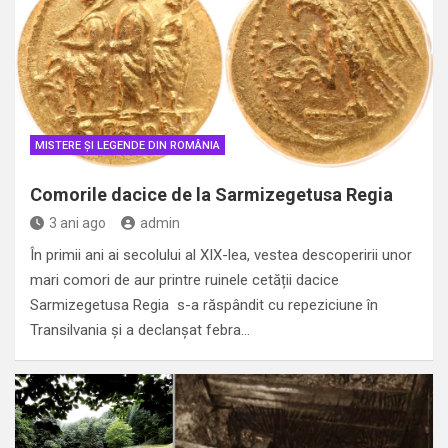
MISTERE ȘI LEGENDE DIN ROMÂNIA
Comorile dacice de la Sarmizegetusa Regia
3 ani ago
admin
În primii ani ai secolului al XIX-lea, vestea descoperirii unor
mari comori de aur printre ruinele cetății dacice
Sarmizegetusa Regia s-a răspândit cu repeziciune în
Transilvania și a declanșat febra…