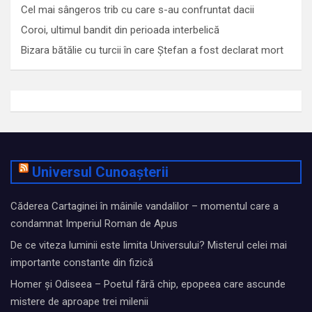
Cel mai sângeros trib cu care s-au confruntat dacii
Coroi, ultimul bandit din perioada interbelică
Bizara bătălie cu turcii în care Ștefan a fost declarat mort
Universul Cunoașterii
Căderea Cartaginei în mâinile vandalilor – momentul care a
condamnat Imperiul Roman de Apus
De ce viteza luminii este limita Universului? Misterul celei mai
importante constante din fizică
Homer și Odiseea – Poetul fără chip, epopeea care ascunde
mistere de aproape trei milenii