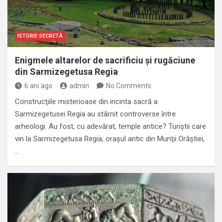
ISTORIE SECRETĂ
Enigmele altarelor de sacrificiu și rugăciune
din Sarmizegetusa Regia
6 ani ago
admin
No Comments
Construcţiile misterioase din incinta sacră a
Sarmizegetusei Regia au stârnit controverse între
arheologi. Au fost, cu adevărat, temple antice? Turiştii care
vin la Sarmizegetusa Regia, oraşul antic din Munţii Orăştiei,
…