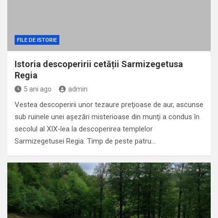
FILE DE ISTORIE
Istoria descoperirii cetății Sarmizegetusa
Regia
5 ani ago
admin
Vestea descoperirii unor tezaure preţioase de aur, ascunse
sub ruinele unei aşezări misterioase din munţi a condus în
secolul al XIX-lea la descoperirea templelor
Sarmizegetusei Regia. Timp de peste patru…