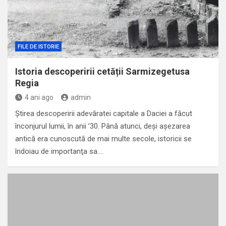
FILE DE ISTORIE
Istoria descoperirii cetății Sarmizegetusa
Regia
4 ani ago
admin
Ştirea descoperirii adevăratei capitale a Daciei a făcut
înconjurul lumii, în anii ’30. Până atunci, deşi aşezarea
antică era cunoscută de mai multe secole, istoricii se
îndoiau de importanţa sa.…