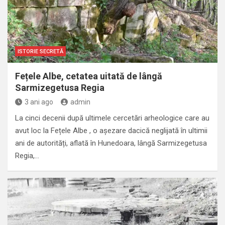
ISTORIE SECRETĂ
Fețele Albe, cetatea uitată de lângă
Sarmizegetusa Regia
3 ani ago
admin
La cinci decenii după ultimele cercetări arheologice care au
avut loc la Fețele Albe , o așezare dacică neglijată în ultimii
ani de autorități, aflată în Hunedoara, lângă Sarmizegetusa
Regia,…