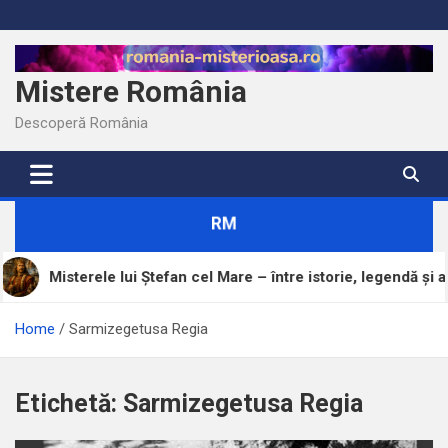
Skip
to
content
Mistere România
Descoperă România
RM
sterele lui Ștefan cel Mare – între istorie, legendă și adevăr
Home
Sarmizegetusa Regia
Etichetă:
Sarmizegetusa Regia