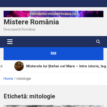
Skip
to
content
Mistere România
Descoperă România
RM
Misterele lui Ștefan cel Mare – între istorie, legendă ș
Home
mitologie
Etichetă:
mitologie