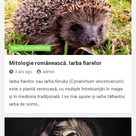
TRADIȚII ȘI SUPERSTIȚII
Mitologie românească. Iarba fiarelor
3 ani ago
admin
Iarba fiarelor sau iarba fierului (Cynanchum vincetoxicum)
este o plantă veninoasă, cu multiple întrebuinţări în magie
şi în medicina tradiţională. I se mai spune şi iarba tâlharilor,
iarba de somn,…