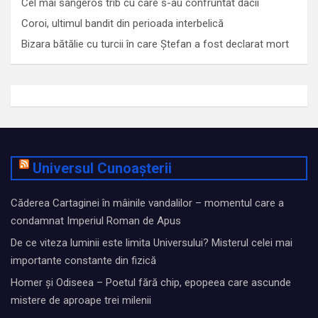
Cel mai sângeros trib cu care s-au confruntat dacii
Coroi, ultimul bandit din perioada interbelică
Bizara bătălie cu turcii în care Ștefan a fost declarat mort
Universul Cunoașterii
Căderea Cartaginei în mâinile vandalilor – momentul care a
condamnat Imperiul Roman de Apus
De ce viteza luminii este limita Universului? Misterul celei mai
importante constante din fizică
Homer și Odiseea – Poetul fără chip, epopeea care ascunde
mistere de aproape trei milenii