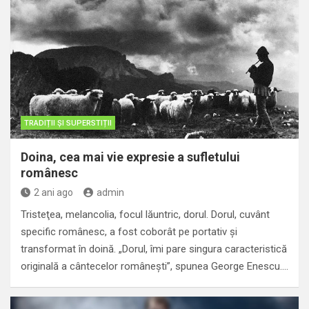
TRADIȚII ȘI SUPERSTIȚII
Doina, cea mai vie expresie a sufletului
românesc
2 ani ago
admin
Tristeţea, melancolia, focul lăuntric, dorul. Dorul, cuvânt
specific românesc, a fost coborât pe portativ şi
transformat în doină. „Dorul, îmi pare singura caracteristică
originală a cântecelor româneşti”, spunea George Enescu.…