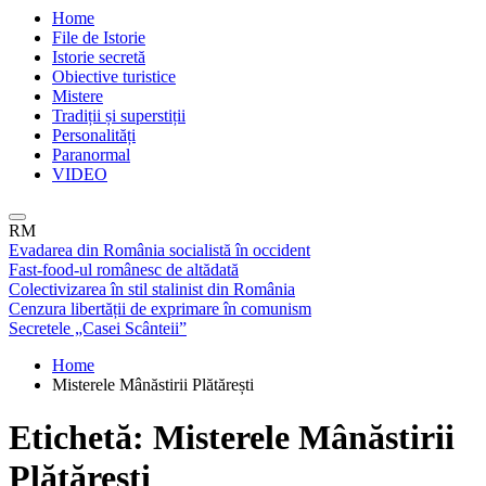
Home
File de Istorie
Istorie secretă
Obiective turistice
Mistere
Tradiții și superstiții
Personalități
Paranormal
VIDEO
RM
Evadarea din România socialistă în occident
Fast-food-ul românesc de altădată
Colectivizarea în stil stalinist din România
Cenzura libertății de exprimare în comunism
Secretele „Casei Scânteii”
Home
Misterele Mânăstirii Plătărești
Etichetă:
Misterele Mânăstirii
Plătărești