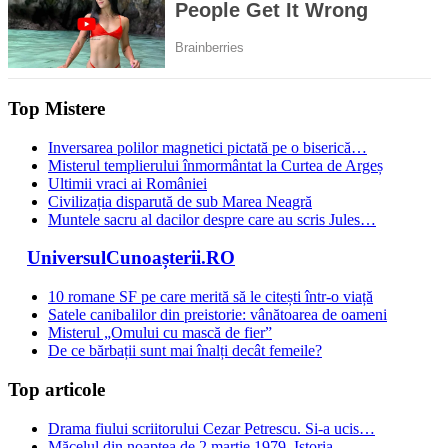
Top Mistere
Inversarea polilor magnetici pictată pe o biserică…
Misterul templierului înmormântat la Curtea de Argeș
Ultimii vraci ai României
Civilizația disparută de sub Marea Neagră
Muntele sacru al dacilor despre care au scris Jules…
UniversulCunoașterii.RO
10 romane SF pe care merită să le citești într-o viață
Satele canibalilor din preistorie: vânătoarea de oameni
Misterul „Omului cu mască de fier”
De ce bărbații sunt mai înalți decât femeile?
Top articole
Drama fiului scriitorului Cezar Petrescu. Si-a ucis…
Măcelul din noaptea de 2 martie 1979. Istoria…