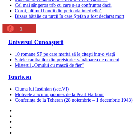
Cel mai sângeros trib cu care s-au confruntat dacii
Coroi, ultimul bandit din perioada interbelică
Bizara bătălie cu turcii în care Ștefan a fost declarat mort
1
Universul Cunoașterii
10 romane SF pe care merită să le citești într-o viață
Satele canibalilor din preistorie: vânătoarea de oameni
Misterul „Omului cu mască de fier”
Istorie.eu
Ciuma lui Iustinian (sec.VI)
Motivele atacului japonez de la Pearl Harbour
Conferința de la Teheran (28 noiembrie – 1 decembrie 1943)