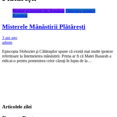
Mistere și legende din România
Obiective turistice
România
Misterele Mânăstirii Plătărești
3 ani ago
admin
Episcopia Sloboziei şi Călăraşilor spune că există mai multe ipoteze
referitoare la întemeierea mânăstirii. Prima ar fi că Matei Basarab a
ridicat-o pentru pomenirea celor căzuţi în lupta de la…
Articolele zilei