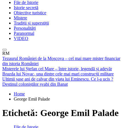
File de Istorie
Istorie secretă
Obiective turistice
Mistere
Tradiții și superstiții
Personalități
Paranormal
VIDEO
RM
Tezaurul României de la Moscova – cel mai mare mister financiar
din istoria României
Misterele lui Ștefan cel Mare – între istorie, legendă și adevăr
Brazda lui Novac, una dintre cele mai mari construcții militare
Ultimii șase ani de calvar din viața lui Eminescu. Ce l-a ucis ?
Destinul coloniștilor șvabi din Banat
Home
George Emil Palade
Etichetă:
George Emil Palade
File de Istorie