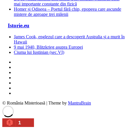
mai importante constante din fizică
Homer și Odiseea – Poetul fără chip, epopeea care ascunde
mistere de aproape trei milenii
Istorie.eu
James Cook, englezul care a descoperit Australia și a murit în
Hawaii
9 mai 1940, Blitzkrieg asupra Europei
Ciuma lui Iustinian (sec.VI)
© România Misterioasă | Theme by
MantraBrain
1