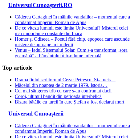
UniversulCunoașterii.RO
Căderea Cartaginei în mâinile vandalilor – momentul care a
condamnat Imperiul Roman de Apus
De ce viteza luminii este limita Universului? Misterul celei
mai importante constante din fizică
Homer și Odiseea – Poetul fără chip, epopeea care ascunde
mistere de aproape trei milenii
Venus – Iadul Sistemului Solar. Cum s-a transformat „sora
geamănă” a Pământului într-o lume infernală
Top articole
Drama fiului scriitorului Cezar Petrescu. Si-a ucis…
Măcelul din noaptea de 2 martie 1979. Istoria…
Cel mai sângeros trib cu care s-au confruntat dacii
Coroi, ultimul bandit din perioada interbelică
Bizara bătălie cu turcii în care Ștefan a fost declarat mort
Universul Cunoașterii
Căderea Cartaginei în mâinile vandalilor – momentul care a
condamnat Imperiul Roman de Apus
De ce viteza luminii este limita Universului? Misterul celei