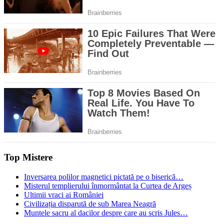
Top Mistere
Inversarea polilor magnetici pictată pe o biserică…
Misterul templierului înmormântat la Curtea de Argeș
Ultimii vraci ai României
Civilizația disparută de sub Marea Neagră
Muntele sacru al dacilor despre care au scris Jules…