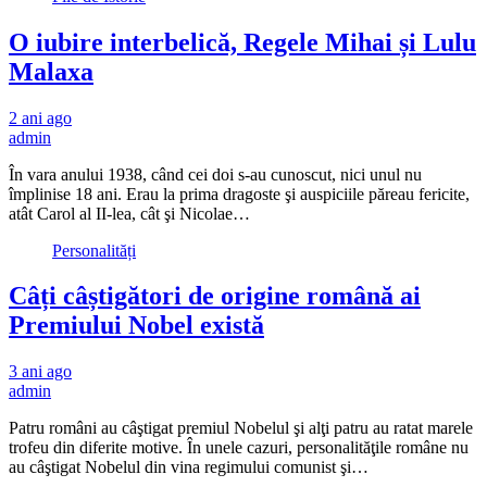
O iubire interbelică, Regele Mihai și Lulu
Malaxa
2 ani ago
admin
În vara anului 1938, când cei doi s-au cunoscut, nici unul nu
împlinise 18 ani. Erau la prima dragoste şi auspiciile păreau fericite,
atât Carol al II-lea, cât şi Nicolae…
Personalități
Câți câștigători de origine română ai
Premiului Nobel există
3 ani ago
admin
Patru români au câştigat premiul Nobelul şi alţi patru au ratat marele
trofeu din diferite motive. În unele cazuri, personalităţile române nu
au câştigat Nobelul din vina regimului comunist şi…