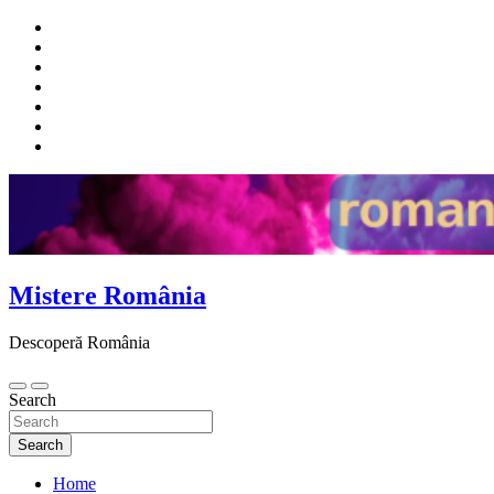
Skip
to
content
Mistere România
Descoperă România
Search
Search
Home