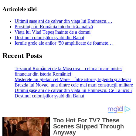
Articolele zilei
Ultimii șase ani de calvar din viața lui Eminescu.…
Prostituția în România interbelică-analiză
Viața lui Vlad Țepeș înainte de a domni
Destinul coloniștilor șvabi din Banat
Iernile grele ale anilor ‘50 amplificate de foamete…
Recent Posts
Tezaurul României de la Moscova – cel mai mare mister
financiar din istoria României
Misterele lui Ștefan cel Mare – între istorie, legendă și adevăr
Brazda lui Novac, una dintre cele mai mari construcții militare
Ultimii șase ani de calvar din viața lui Eminescu. Ce l-a ucis ?
Destinul coloniștilor șvabi din Banat