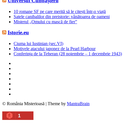
Universul Cunoașterii
10 romane SF pe care merită să le citești într-o viață
Satele canibalilor din preistorie: vânătoarea de oameni
Misterul „Omului cu mască de fier”
Istorie.eu
Ciuma lui Iustinian (sec.VI)
Motivele atacului japonez de la Pearl Harbour
Conferința de la Teheran (28 noiembrie – 1 decembrie 1943)
© România Misterioasă | Theme by
MantraBrain
1