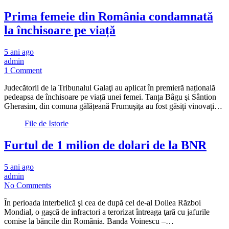
Prima femeie din România condamnată
la închisoare pe viață
5 ani ago
admin
1 Comment
Judecătorii de la Tribunalul Galaţi au aplicat în premieră națională
pedeapsa de închisoare pe viață unei femei. Tanța Bâgu şi Sântion
Gherasim, din comuna gălățeană Frumuşiţa au fost găsiți vinovați…
File de Istorie
Furtul de 1 milion de dolari de la BNR
5 ani ago
admin
No Comments
În perioada interbelică şi cea de după cel de-al Doilea Război
Mondial, o gaşcă de infractori a terorizat întreaga ţară cu jafurile
comise la băncile din România. Banda Voinescu –…