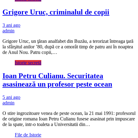
Grigore Uruc, criminalul de copii
3 ani ago
admin
Grigore Uruc, un ţăran analfabet din Buzău, a terorizat întreaga ţară
la sfârşitul anilor ’80, după ce a omorât timp de patru ani în noaptea
de Anul Nou. Patru copii,…
Istorie secretă
Ioan Petru Culianu. Securitatea
asasinează un profesor peste ocean
5 ani ago
admin
O stire ingrozitoare venea de peste ocean, la 21 mai 1991: profesorul
de origine romana Ioan Petru Culianu fusese asasinat prin impuscare
de la spate, intr-o toaleta a Universitatii din…
File de Istorie