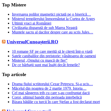
Top Mistere
Inversarea polilor magnetici pictată pe o biserică…
Misterul templierului înmormântat la Curtea de Argeș
Ultimii vraci ai României
Civilizația disparută de sub Marea Neagră
Muntele sacru al dacilor despre care au scris Jules…
UniversulCunoașterii.RO
10 romane SF pe care merită să le citești într-o viață
Satele canibalilor din preistorie: vânătoarea de oameni
Misterul „Omului cu mască de fier”
De ce bărbații sunt mai înalți decât femeile?
Top articole
Drama fiului scriitorului Cezar Petrescu. Si-a ucis…
Măcelul din noaptea de 2 martie 1979. Istoria…
Cel mai sângeros trib cu care s-au confruntat dacii
Coroi, ultimul bandit din perioada interbelică
Bizara bătălie cu turcii în care Ștefan a fost declarat mort