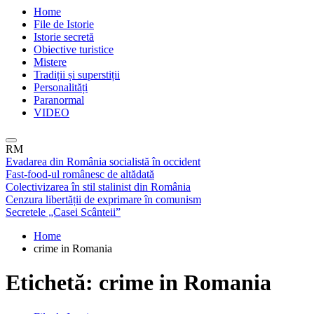
Home
File de Istorie
Istorie secretă
Obiective turistice
Mistere
Tradiții și superstiții
Personalități
Paranormal
VIDEO
RM
Evadarea din România socialistă în occident
Fast-food-ul românesc de altădată
Colectivizarea în stil stalinist din România
Cenzura libertății de exprimare în comunism
Secretele „Casei Scânteii”
Home
crime in Romania
Etichetă:
crime in Romania