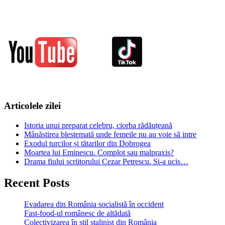
Articolele zilei
Istoria unui preparat celebru, ciorba rădăuțeană
Mânăstirea blestemată unde femeile nu au voie să intre
Exodul turcilor și tătarilor din Dobrogea
Moartea lui Eminescu. Complot sau malpraxis?
Drama fiului scriitorului Cezar Petrescu. Si-a ucis…
Recent Posts
Evadarea din România socialistă în occident
Fast-food-ul românesc de altădată
Colectivizarea în stil stalinist din România