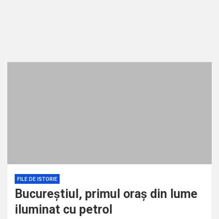
Ultimii șase ani de calvar din viața lui Eminescu. Ce l-a
Destinul coloniștilor șvabi din Banat
ucis ?
FILE DE ISTORIE
Bucureştiul, primul oraş din lume
iluminat cu petrol