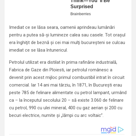
Imediat ce se lăsa seara, oamenii aprindeau lumânări
pentru a putea să-şi lumineze calea sau casele. Tot oraşul
era înghiţit de beznă şi cei mai mulţi bucureşteni se culcau
imediat ce se lăsa întunericul.
Petrolul utilizat era distilat în prima rafinărie industrială,
Fabrica de Gaze din Ploiesti, iar petrolul românesc a
devenit prin acest mijloc primul combustibil intrat în circuit
comercial. Iar 14 ani mai târziu, în 1871, în Bucureşti erau
peste 785 de felinare alimentate cu petrol lampant, urmând
ca – la începutul secolului 20 – să existe 3.060 de felinare
cu petrol, 990 cu ulei mineral, 400 cu gaz aerian şi 200 cu
becuri electrice, numite şi „lămpi cu arc voltaic”.