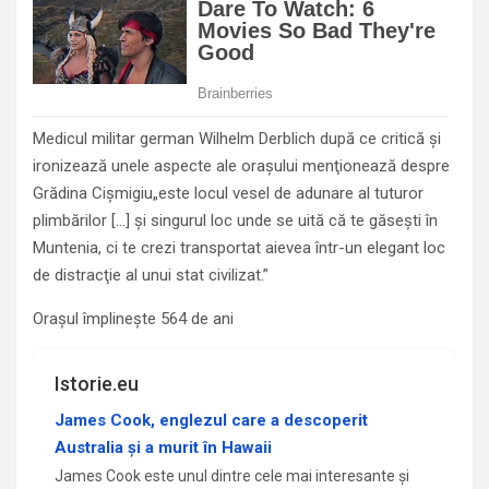
Medicul militar german Wilhelm Derblich după ce critică şi
ironizează unele aspecte ale oraşului menţionează despre
Grădina Cişmigiu„este locul vesel de adunare al tuturor
plimbărilor […] şi singurul loc unde se uită că te găseşti în
Muntenia, ci te crezi transportat aievea într-un elegant loc
de distracţie al unui stat civilizat.”
Orașul împlinește 564 de ani
Istorie.eu
James Cook, englezul care a descoperit
Australia și a murit în Hawaii
James Cook este unul dintre cele mai interesante și