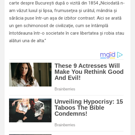
carte despre Bucureşti după o vizită din 1854 „Niciodată n-
am văzut luxul şi lipsa, frumuseţea şi urâtul, mândria şi
sărăcia puse într-un aşa de izbitor contrast. Aici se arată
un gen schimonosit de civilizaţie, cum se întâmplă
întotdeauna într-o societate în care libertatea şi robia stau
alături una de alta.”