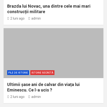
Brazda lui Novac, una dintre cele mai mari
construcții militare
2 luni ago
admin
FILE DE ISTORIE
ISTORIE SECRETĂ
Ultimii șase ani de calvar din viața lui
Eminescu. Ce l-a ucis ?
2 luni ago
admin