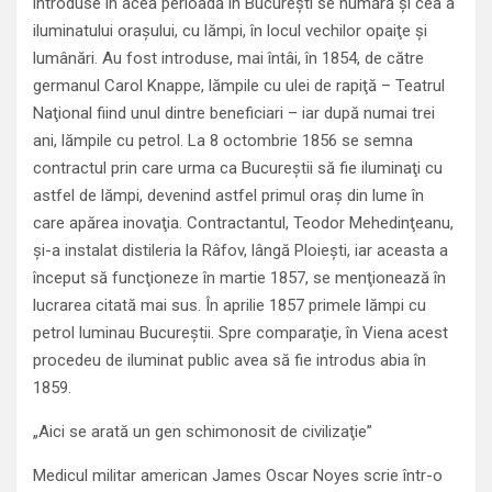
introduse în acea perioadă în Bucureşti se numără şi cea a
iluminatului oraşului, cu lămpi, în locul vechilor opaiţe şi
lumânări. Au fost introduse, mai întâi, în 1854, de către
germanul Carol Knappe, lămpile cu ulei de rapiţă – Teatrul
Naţional fiind unul dintre beneficiari – iar după numai trei
ani, lămpile cu petrol. La 8 octombrie 1856 se semna
contractul prin care urma ca Bucureştii să fie iluminaţi cu
astfel de lămpi, devenind astfel primul oraş din lume în
care apărea inovaţia. Contractantul, Teodor Mehedinţeanu,
şi-a instalat distileria la Râfov, lângă Ploieşti, iar aceasta a
început să funcţioneze în martie 1857, se menţionează în
lucrarea citată mai sus. În aprilie 1857 primele lămpi cu
petrol luminau Bucureştii. Spre comparaţie, în Viena acest
procedeu de iluminat public avea să fie introdus abia în
1859.
„Aici se arată un gen schimonosit de civilizaţie”
Medicul militar american James Oscar Noyes scrie într-o