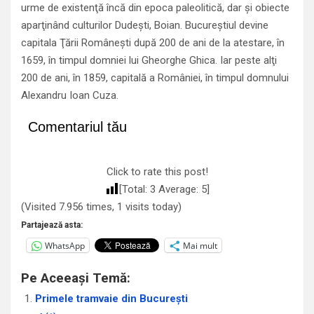
urme de existenţă încă din epoca paleolitică, dar şi obiecte
aparţinând culturilor Dudeşti, Boian. Bucureştiul devine
capitala Ţării Româneşti după 200 de ani de la atestare, în
1659, în timpul domniei lui Gheorghe Ghica. Iar peste alţi
200 de ani, în 1859, capitală a României, în timpul domnului
Alexandru Ioan Cuza.
Comentariul tău
Click to rate this post!
[Total:
3
Average:
5
]
(Visited 7.956 times, 1 visits today)
Partajează asta:
WhatsApp
Mai mult
Pe Aceeași Temă:
Primele tramvaie din București