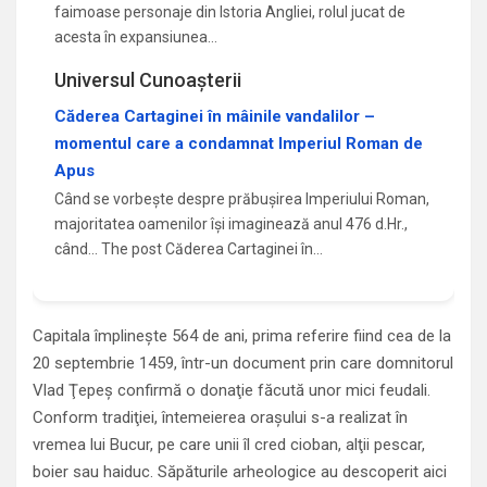
faimoase personaje din Istoria Angliei, rolul jucat de
acesta în expansiunea…
Universul Cunoașterii
Căderea Cartaginei în mâinile vandalilor –
momentul care a condamnat Imperiul Roman de
Apus
Când se vorbește despre prăbușirea Imperiului Roman,
majoritatea oamenilor își imaginează anul 476 d.Hr.,
când... The post Căderea Cartaginei în…
Capitala împlineşte 564 de ani, prima referire fiind cea de la
20 septembrie 1459, într-un document prin care domnitorul
Vlad Ţepeş confirmă o donaţie făcută unor mici feudali.
Conform tradiţiei, întemeierea oraşului s-a realizat în
vremea lui Bucur, pe care unii îl cred cioban, alţii pescar,
boier sau haiduc. Săpăturile arheologice au descoperit aici