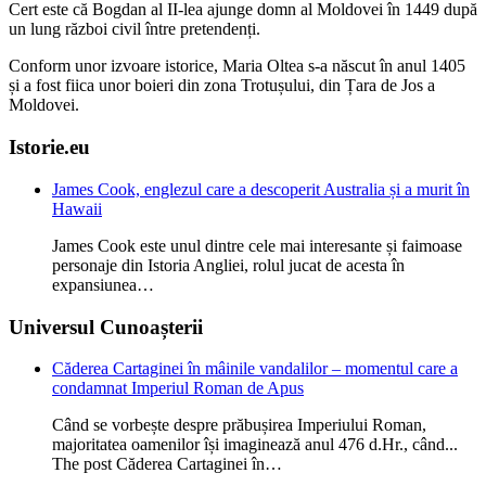
Cert este că Bogdan al II-lea ajunge domn al Moldovei în 1449 după
un lung război civil între pretendenți.
Conform unor izvoare istorice, Maria Oltea s-a născut în anul 1405
și a fost fiica unor boieri din zona Trotușului, din Țara de Jos a
Moldovei.
Istorie.eu
James Cook, englezul care a descoperit Australia și a murit în
Hawaii
James Cook este unul dintre cele mai interesante și faimoase
personaje din Istoria Angliei, rolul jucat de acesta în
expansiunea…
Universul Cunoașterii
Căderea Cartaginei în mâinile vandalilor – momentul care a
condamnat Imperiul Roman de Apus
Când se vorbește despre prăbușirea Imperiului Roman,
majoritatea oamenilor își imaginează anul 476 d.Hr., când...
The post Căderea Cartaginei în…