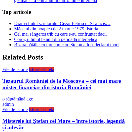
geamănă” a Pământului într-o lume infernală
Top articole
Drama fiului scriitorului Cezar Petrescu. Si-a ucis…
Măcelul din noaptea de 2 martie 1979. Istoria…
Cel mai sângeros trib cu care s-au confruntat dacii
Coroi, ultimul bandit din perioada interbelică
Bizara bătălie cu turcii în care Ștefan a fost declarat mort
Related Posts
File de Istorie
Istorie secretă
Tezaurul României de la Moscova – cel mai mare
mister financiar din istoria României
o săptămână ago
admin
File de Istorie
Istorie secretă
Misterele lui Ștefan cel Mare – între istorie, legendă
și adevăr