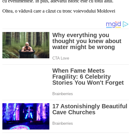
cu evenimentele. În plus, adevărul istoric este cu totul altul.
Oltea, o văduvă care a căzut cu tronc voievodului Moldovei