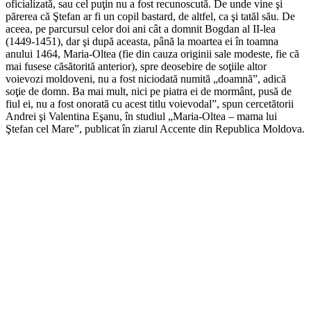
oficializată, sau cel puţin nu a fost recunoscută. De unde vine şi
părerea că Ştefan ar fi un copil bastard, de altfel, ca şi tatăl său. De
aceea, pe parcursul celor doi ani cât a domnit Bogdan al II-lea
(1449-1451), dar şi după aceasta, până la moartea ei în toamna
anului 1464, Maria-Oltea (fie din cauza originii sale modeste, fie că
mai fusese căsătorită anterior), spre deosebire de soţiile altor
voievozi moldoveni, nu a fost niciodată numită „doamnă”, adică
soţie de domn. Ba mai mult, nici pe piatra ei de mormânt, pusă de
fiul ei, nu a fost onorată cu acest titlu voievodal”, spun cercetătorii
Andrei şi Valentina Eşanu, în studiul „Maria-Oltea – mama lui
Ştefan cel Mare”, publicat în ziarul Accente din Republica Moldova.