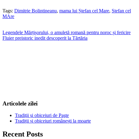
Tags:
Dimitrie Bolintineanu
,
mama lui Ștefan cel Mare
,
Stefan cel
MAre
Navigare
Legendele Mărțișorului, o amuletă romană pentru noroc și fericire
Fluier preistoric inedit descoperit la Tărtăria
în
articole
Articolele zilei
Tradiţii şi obiceiuri de Paşte
Tradiții și obiceiuri românești la moarte
Recent Posts