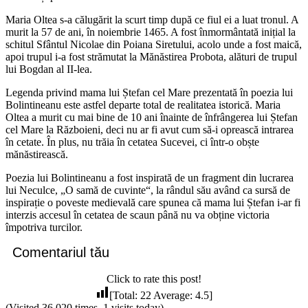
Maria Oltea s-a călugărit la scurt timp după ce fiul ei a luat tronul. A
murit la 57 de ani, în noiembrie 1465. A fost înmormântată inițial la
schitul Sfântul Nicolae din Poiana Siretului, acolo unde a fost maică,
apoi trupul i-a fost strămutat la Mănăstirea Probota, alături de trupul
lui Bogdan al II-lea.
Legenda privind mama lui Ștefan cel Mare prezentată în poezia lui
Bolintineanu este astfel departe total de realitatea istorică. Maria
Oltea a murit cu mai bine de 10 ani înainte de înfrângerea lui Ștefan
cel Mare la Războieni, deci nu ar fi avut cum să-i oprească intrarea
în cetate. În plus, nu trăia în cetatea Sucevei, ci într-o obște
mănăstirească.
Poezia lui Bolintineanu a fost inspirată de un fragment din lucrarea
lui Neculce, „O samă de cuvinte“, la rândul său având ca sursă de
inspirație o poveste medievală care spunea că mama lui Ștefan i-ar fi
interzis accesul în cetatea de scaun până nu va obține victoria
împotriva turcilor.
Comentariul tău
Click to rate this post!
[Total:
22
Average:
4.5
]
(Visited 36.020 times, 1 visits today)