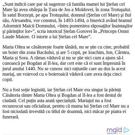
„Sunt indicii care par să sugereze că familia mamei lui Ştefan cel
Mare îşi avea obârşia în Țara de Jos a Moldovei, în zona Trotuşului.
În satul Borzeşti, pe apa Trotuşului, domnul (Ştefan cel Mare) şi fiul
său, Alexandru, vor construi, în 1493-1494, o biserică având hramul
Adormirii Maicii Domnului, «întru pomenirea răposaţilor înaintaşilor
şi părinţilor lor»”, scria istoricul Ștefan Gorovei în „Princeps Omni
Laude Maiore. O istorie a lui Ștefan cel Mare”.
Maria Oltea se căsătorește foarte tânără, nu se știe cu cine, probabil
un boier din zona Bacăului, și are 5 copii, pe Ioachim, Ion, Cârstea,
Maria și Sora. A rămas văduvă și nu se știe nici cum a ajuns să-l
cunoască pe Bogdan al II-lea, dar cert este că ei sunt împreună în
jurul anului 1440. Nu se cunosc nici rațiunile care au dus la acest
mariaj, un voievod cu o boieroaică văduvă care avea deja cinci
copii.
Nu a fost soție legiuită, iar Ștefan cel Mare era singur la părinți
Căsătoria dintre Maria Oltea și Bogdan al II-lea a fost destul de
ciudată. Cel puțin asta arată specialiștii. Mariajul nu a fost
recunoscut sau oficializat, pentru că mama lui Ștefan cel Mare nu a
fost niciodată investită cu titlul de doamnă, nici măcar pe piatra ei
funerară.