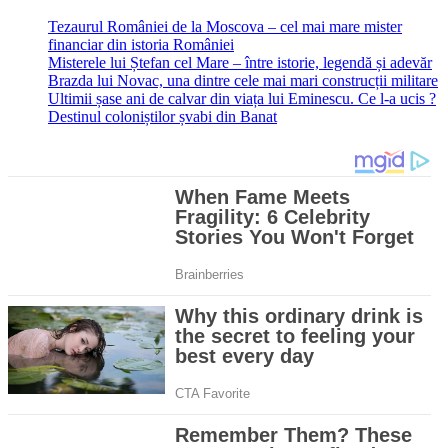
Tezaurul României de la Moscova – cel mai mare mister
financiar din istoria României
Misterele lui Ștefan cel Mare – între istorie, legendă și adevăr
Brazda lui Novac, una dintre cele mai mari construcții militare
Ultimii șase ani de calvar din viața lui Eminescu. Ce l-a ucis ?
Destinul coloniștilor șvabi din Banat