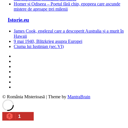
Homer și Odiseea – Poetul fără chip, epopeea care ascunde
mistere de aproape trei milenii
Istorie.eu
James Cook, englezul care a descoperit Australia și a murit în
Hawaii
9 mai 1940, Blitzkrieg asupra Europei
Ciuma lui Iustinian (sec.VI)
© România Misterioasă | Theme by
MantraBrain
1