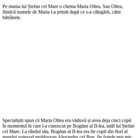
Pe mama lui Ștefan cel Mare o chema Maria Oltea. Sau Oltea,
fiindcă numele de Maria l-a primit după ce s-a călugărit, către
bătrânețe.
Specialiștii spun că Maria Oltea era văduvă și avea deja cinci copii
în momentul în care l-a cunoscut pe Bogdan al II-lea, tatăl lui Ștefan
cel Mare. La rândul său, Bogdan al II-lea era fie copil din flori al
marelui voievod moldovean Alexandru cel Bun, fie fratele mai mic