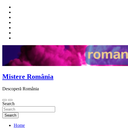
Skip
to
content
Mistere România
Descoperă România
Search
Search
Home