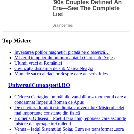
Top Mistere
Inversarea polilor magnetici pictată pe o biserică…
Misterul templierului înmormântat la Curtea de Argeș
Ultimii vraci ai României
Civilizația disparută de sub Marea Neagră
Muntele sacru al dacilor despre care au scris Jules…
UniversulCunoașterii.RO
Căderea Cartaginei în mâinile vandalilor – momentul care a
condamnat Imperiul Roman de Apus
De ce viteza luminii este limita Universului? Misterul celei
mai importante constante din fizică
Homer și Odiseea – Poetul fără chip, epopeea care ascunde
mistere de aproape trei milenii
Venus – Iadul Sistemului Solar. Cum s-a transformat „sora