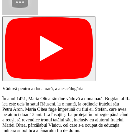
Văduvă pentru a doua oară, a ales călugăria
În anul 1451, Maria Oltea rămâne văduvă a doua oară. Bogdan al II-
lea este ucis în satul Răuseni, la o nuntă, la ordinele fratelui său
Petru Aron. Maria Oltea fuge împreună cu fiul ei, Ștefan, care avea
pe atunci doar 12 ani. L-a însoțit și l-a protejat în pribegie până când
a reușit să revendice tronul tatălui său, inclusiv cu ajutorul fratelui
Mariei Oltea, pârcălabul Vlaicu, cel care s-a ocupat de educația
militară și politică a tânărului fiu de domn.