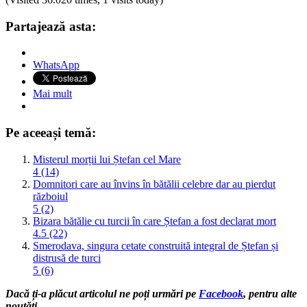
Partajează asta:
WhatsApp
Mai mult
Pe aceeași temă:
Misterul morții lui Ștefan cel Mare
4 (14)
Domnitori care au învins în bătălii celebre dar au pierdut
războiul
5 (2)
Bizara bătălie cu turcii în care Ștefan a fost declarat mort
4.5 (22)
Smerodava, singura cetate construită integral de Ștefan și
distrusă de turci
5 (6)
Dacă ți-a plăcut articolul ne poți urmări pe
Facebook
, pentru alte
noutăți.