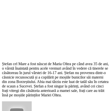
Ștefan cel Mare a fost născut de Maria Oltea pe când avea 35 de ani,
o vârstă înaintată pentru acele vremuri având în vedere că tinerele se
căsătoreau în jurul vârstei de 16-17 ani. Ștefan nu provenea dintr-o
căsnicie recunoscută și a copilărit pe moșiile bunicilor săi materni
din zona Borzeștiului. Abia mai târziu este luat de tatăl său în cetatea
de scaun a Sucevei. Ștefan a fost singur la părinți, având cei cinci
frați vitregi din căsătoria anterioară a mamei sale, frați care au trăit
însă pe moșiile părinților Mariei Oltea.