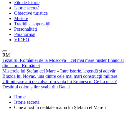
File de Istorie
Istorie secretă
Obiective turistice
Mistere
Tradiții și superstiții
Personalități
Paranormal
VIDEO
RM
Tezaurul României de la Moscova – cel mai mare mister financiar
din istoria României
Misterele lui Ștefan cel Mare – între istorie, legendă și adevăr
Brazda lui Novac, una dintre cele mai mari construcții militare
Ultimii șase ani de calvar din viața lui Eminescu. Ce l-a ucis ?
Destinul coloniștilor șvabi din Banat
Home
Istorie secretă
Cine a fost în realitate mama lui Ștefan cel Mare ?