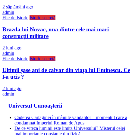
2 săptămâni ago
admin
File de Istorie
Istorie secretă
Brazda lui Novac, una dintre cele mai mari
construcții militare
2 luni ago
admin
File de Istorie
Istorie secretă
Ultimii șase ani de calvar din viața lui Eminescu. Ce
l-a ucis ?
2 luni ago
admin
Universul Cunoașterii
Căderea Cartaginei în mâinile vandalilor – momentul care a
condamnat Imperiul Roman de Apus
De ce viteza luminii este limita Universului? Misterul celei
mai importante constante din fizică