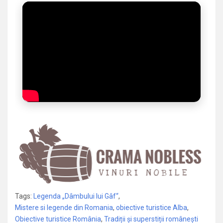
Tags:
Legenda „Dâmbului lui Gâf“
,
Mistere si legende din Romania
,
obiective turistice Alba
,
Obiective turistice România
,
Tradiții și superstiții românești