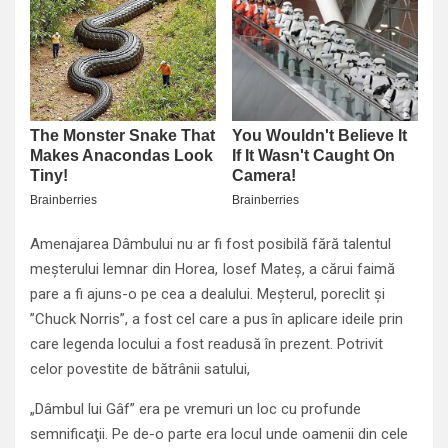
Amenajarea Dâmbului nu ar fi fost posibilă fără talentul
meşterului lemnar din Horea, Iosef Mateş, a cărui faimă
pare a fi ajuns-o pe cea a dealului. Meşterul, poreclit şi
”Chuck Norris”, a fost cel care a pus în aplicare ideile prin
care legenda locului a fost readusă în prezent. Potrivit
celor povestite de bătrânii satului,
„Dâmbul lui Gâf” era pe vremuri un loc cu profunde
semnificaţii. Pe de-o parte era locul unde oamenii din cele