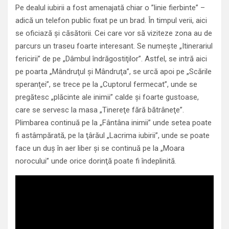
Pe dealul iubirii a fost amenajată chiar o ”linie fierbinte” –
adică un telefon public fixat pe un brad. În timpul verii, aici
se oficiază şi căsătorii. Cei care vor să viziteze zona au de
parcurs un traseu foarte interesant. Se numeşte „Itinerariul
fericirii” de pe „Dâmbul îndrăgostiţilor”. Astfel, se intră aici
pe poarta „Mândruţul şi Mândruţa”, se urcă apoi pe „Scările
speranţei”, se trece pe la „Cuptorul fermecat”, unde se
pregătesc „plăcinte ale inimii” calde şi foarte gustoase,
care se servesc la masa „Tinereţe fără bătrâneţe”.
Plimbarea continuă pe la „Fântâna inimii” unde setea poate
fi astâmpărată, pe la ţârăul „Lacrima iubirii”, unde se poate
face un duş în aer liber şi se continuă pe la „Moara
norocului” unde orice dorinţă poate fi îndeplinită.