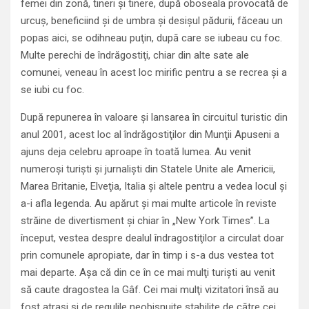
femei din zonă, tineri şi tinere, după oboseala provocată de
urcuş, beneficiind şi de umbra şi desişul pădurii, făceau un
popas aici, se odihneau puţin, după care se iubeau cu foc.
Multe perechi de îndrăgostiţi, chiar din alte sate ale
comunei, veneau în acest loc mirific pentru a se recrea şi a
se iubi cu foc.
După repunerea în valoare şi lansarea în circuitul turistic din
anul 2001, acest loc al îndrăgostiţilor din Munţii Apuseni a
ajuns deja celebru aproape în toată lumea. Au venit
numeroşi turişti şi jurnalişti din Statele Unite ale Americii,
Marea Britanie, Elveţia, Italia şi altele pentru a vedea locul şi
a-i afla legenda. Au apărut şi mai multe articole în reviste
străine de divertisment şi chiar în „New York Times”. La
început, vestea despre dealul îndragostiţilor a circulat doar
prin comunele apropiate, dar în timp i s-a dus vestea tot
mai departe. Aşa că din ce în ce mai mulţi turişti au venit
să caute dragostea la Gâf. Cei mai mulţi vizitatori însă au
fost atraşi şi de regulile neobişnuite stabilite de către cei