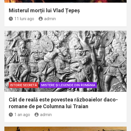
Misterul morții lui Vlad Țepeș
11 luni ago
admin
ISTORIE SECRETĂ
MISTERE ȘI LEGENDE DIN ROMÂNIA
Cât de reală este povestea războaielor daco-
romane de pe Columna lui Traian
1 an ago
admin