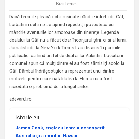
Dacă femeile pleacă ochii ruşinate când le întrebi de Gâf,
bărbaţii în schimb se aprind repede şi povestesc cu
mândrie aventurile lor amoroase din tinereţe. Legenda
dealului lui Gâf nu a făcut doar înconjurul ţării, ci şi al lumii.
Jurnaliştii de la New York Times l-au descris în paginile
publicaţiei ca fiind un fel de deal al lui Valentin. Locuitorii
comunei spun că mulţi dintre ei au fost zămisliţi acolo la
Gâf. Dâmbul îndrăgostiţilor a reprezentat unul dintre
motivele pentru care natalitatea la Horea nu a fost
niciodată o problemă de-a lungul anilor.
adevarul.ro
Istorie.eu
James Cook, englezul care a descoperit
Australia și a murit în Hawaii