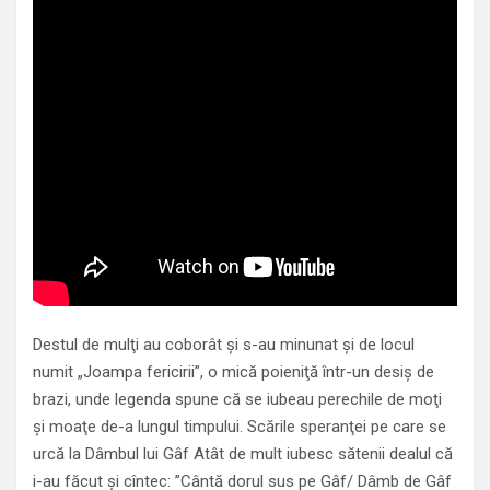
Destul de mulţi au coborât şi s-au minunat şi de locul
numit „Joampa fericirii”, o mică poieniţă într-un desiş de
brazi, unde legenda spune că se iubeau perechile de moţi
şi moaţe de-a lungul timpului. Scările speranţei pe care se
urcă la Dâmbul lui Gâf Atât de mult iubesc sătenii dealul că
i-au făcut şi cîntec: ”Cântă dorul sus pe Gâf/ Dâmb de Gâf