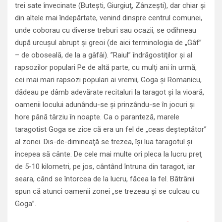
trei sate învecinate (Buteşti, Giurgiuţ, Zânzeşti), dar chiar şi
din altele mai îndepărtate, venind dinspre centrul comunei,
unde coborau cu diverse treburi sau ocazii, se odihneau
după urcuşul abrupt şi greoi (de aici terminologia de „Gâf”
– de oboseală, de la a gâfâi). ”Raiul” îndrăgostiţilor şi al
rapsozilor populari Pe de altă parte, cu mulţi ani în urmă,
cei mai mari rapsozi populari ai vremii, Goga şi Romanicu,
dădeau pe dâmb adevărate recitaluri la taragot şi la vioară,
oamenii locului adunându-se şi prinzându-se în jocuri şi
hore până târziu în noapte. Ca o paranteză, marele
taragotist Goga se zice că era un fel de „ceas deşteptător”
al zonei. Dis-de-dimineaţă se trezea, îşi lua taragotul şi
începea să cânte. De cele mai multe ori pleca la lucru preţ
de 5-10 kilometri, pe jos, cântând întruna din taragot, iar
seara, când se întorcea de la lucru, făcea la fel. Bătrânii
spun că atunci oamenii zonei „se trezeau şi se culcau cu
Goga”.