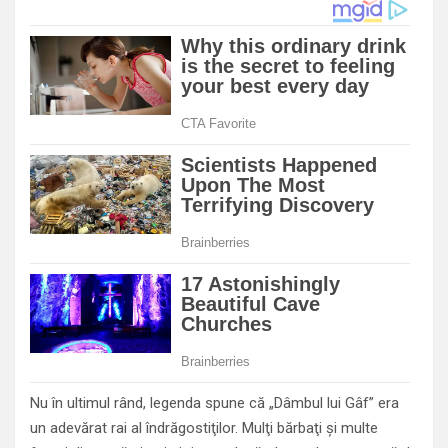
Nu în ultimul rând, legenda spune că „Dâmbul lui Gâf” era
un adevărat rai al îndrăgostiţilor. Mulţi bărbaţi şi multe