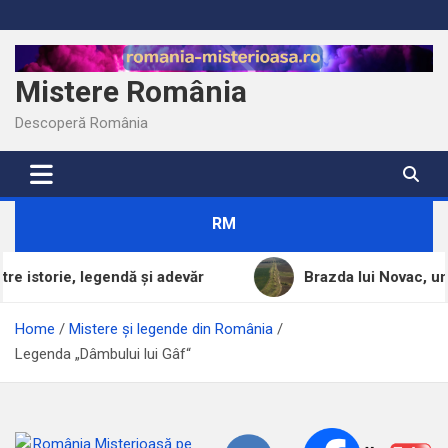
Skip
to
content
Mistere România
Descoperă România
RM
endă și adevăr
Brazda lui Novac, una dintre cele mai
Home
Mistere și legende din România
Legenda „Dâmbului lui Gâf“