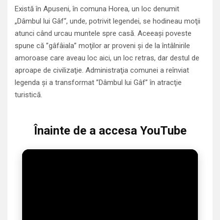
Există în Apuseni, în comuna Horea, un loc denumit
„Dâmbul lui Gâf“, unde, potrivit legendei, se hodineau moţii
atunci când urcau muntele spre casă. Aceeaşi poveste
spune că ”gâfâiala” moţilor ar proveni şi de la întâlnirile
amoroase care aveau loc aici, un loc retras, dar destul de
aproape de civilizaţie. Administraţia comunei a reînviat
legenda şi a transformat ”Dâmbul lui Gâf” în atracţie
turistică.
Înainte de a accesa YouTube