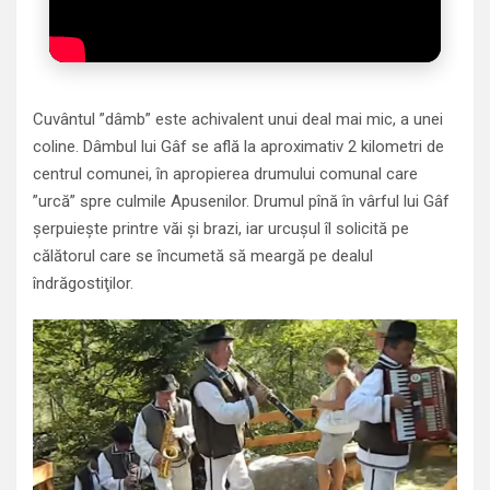
Cuvântul ”dâmb” este achivalent unui deal mai mic, a unei
coline. Dâmbul lui Gâf se află la aproximativ 2 kilometri de
centrul comunei, în apropierea drumului comunal care
”urcă” spre culmile Apusenilor. Drumul pînă în vârful lui Gâf
şerpuieşte printre văi şi brazi, iar urcuşul îl solicită pe
călătorul care se încumetă să meargă pe dealul
îndrăgostiţilor.