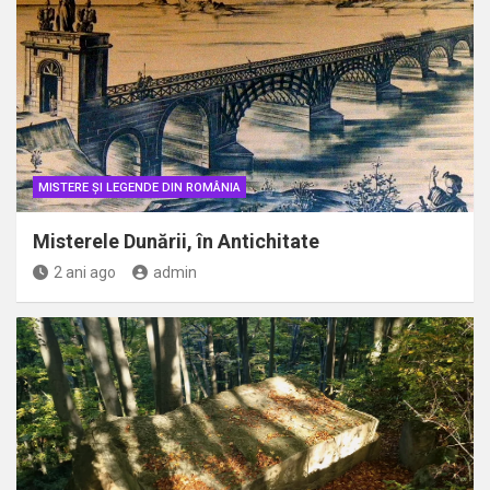
MISTERE ȘI LEGENDE DIN ROMÂNIA
Misterele Dunării, în Antichitate
2 ani ago
admin