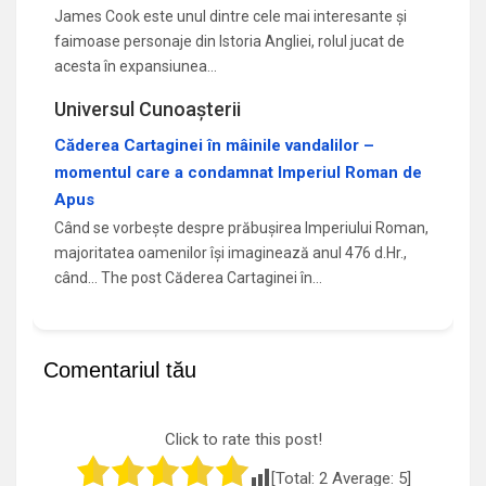
James Cook este unul dintre cele mai interesante și
faimoase personaje din Istoria Angliei, rolul jucat de
acesta în expansiunea…
Universul Cunoașterii
Căderea Cartaginei în mâinile vandalilor –
momentul care a condamnat Imperiul Roman de
Apus
Când se vorbește despre prăbușirea Imperiului Roman,
majoritatea oamenilor își imaginează anul 476 d.Hr.,
când... The post Căderea Cartaginei în…
Comentariul tău
Click to rate this post!
[Total:
2
Average:
5
]