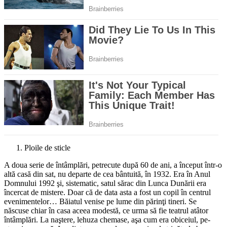
Ploile de sticle
A doua serie de întâmplări, petre­cute după 60 de ani, a început într-o
altă casă din sat, nu de­parte de cea bântui­tă, în 1932. Era în Anul
Domnului 1992 şi, siste­matic, satul sărac din Lunca Dunării era
încercat de mistere. Doar că de data asta a fost un copil în centrul
evenimentelor… Băiatul venise pe lume din părinţi tineri. Se
născuse chiar în casa aceea modestă, ce urma să fie teatrul atâtor
întâmplări. La naştere, lehuza chemase, aşa cum era obiceiul, pe-