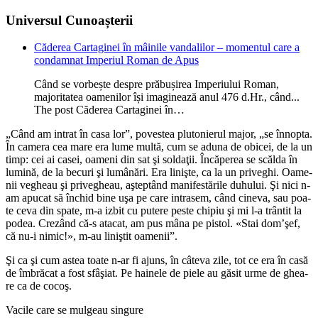
Universul Cunoașterii
Căderea Cartaginei în mâinile vandalilor – momentul care a
condamnat Imperiul Roman de Apus
Când se vorbește despre prăbușirea Imperiului Roman,
majoritatea oamenilor își imaginează anul 476 d.Hr., când...
The post Căderea Cartaginei în…
„Când am intrat în casa lor”, povestea plutonierul major, „se înnopta.
În camera cea mare era lume multă, cum se aduna de obicei, de la un
timp: cei ai casei, oameni din sat şi sol­daţii. Încăperea se scălda în
lumină, de la becuri şi lumânări. Era linişte, ca la un priveghi. Oame­
nii vegheau şi prive­gheau, aşteptând mani­festările duhului. Şi nici n-
am apucat să închid bine uşa pe care intra­sem, când cineva, sau poa­
te ceva din spate, m-a izbit cu putere peste chipiu şi mi l-a trântit la
podea. Crezând că-s ata­cat, am pus mâna pe pistol. «Stai dom’şef,
că nu-i nimic!», m-au li­niştit oamenii”.
Şi ca şi cum astea toa­te n-ar fi ajuns, în câ­teva zile, tot ce era în casă
de îmbrăcat a fost sfâşiat. Pe hainele de pie­le au găsit urme de ghea­
re ca de cocoş.
Vacile care se mulgeau singure