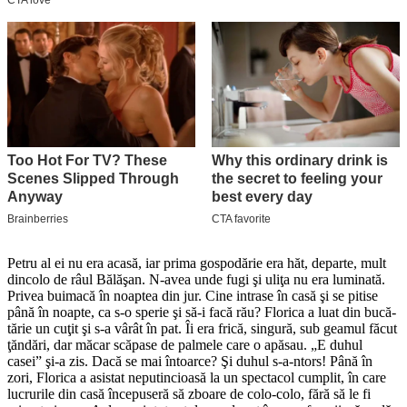
Petru al ei nu era acasă, iar prima gos­podărie era hăt, departe, mult
dincolo de râul Bă­lăşan. N-avea unde fugi şi uliţa nu era luminată.
Privea buimacă în noaptea din jur. Cine intrase în casă şi se pitise
până în noapte, ca s-o sperie şi să-i facă rău? Florica a luat din bu­că­
tă­rie un cuţit şi s-a vârât în pat. Îi era frică, singură, sub geamul făcut
ţăndări, dar măcar scăpase de palmele care o apăsau. „E du­hul
casei” şi-a zis. Dacă se mai întoarce? Şi duhul s-a-ntors! Până în
zori, Florica a asistat neputincioasă la un spectacol cumplit, în care
lucrurile din casă începuseră să zboare de colo-colo, fără să le fi