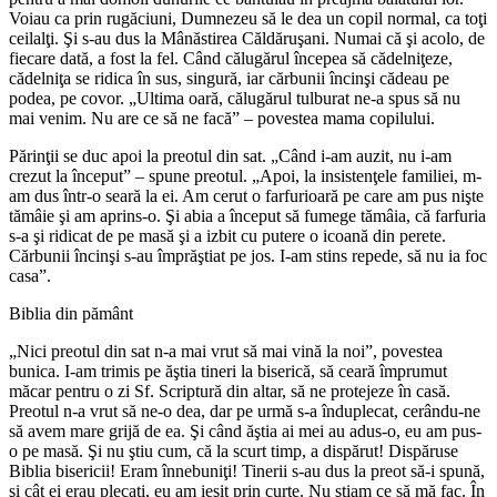
Voiau ca prin rugăciuni, Dumnezeu să le dea un copil normal, ca toţi
ceilalţi. Şi s-au dus la Mânăstirea Căldăruşani. Nu­mai că şi acolo, de
fiecare dată, a fost la fel. Când călugărul începea să că­delniţeze,
cădelniţa se ridica în sus, singură, iar cărbunii încinşi cădeau pe
podea, pe covor. „Ultima oară, călu­gărul tulburat ne-a spus să nu
mai venim. Nu are ce să ne facă” – po­vestea mama copilului.
Părinţii se duc apoi la preotul din sat. „Când i-am auzit, nu i-am
crezut la început” – spune preotul. „Apoi, la insistenţele familiei, m-
am dus într-o seară la ei. Am cerut o farfu­rioară pe care am pus nişte
tămâie şi am a­prins-o. Şi abia a înce­put să fumege tămâia, că farfuria
s-a şi ridicat de pe masă şi a izbit cu putere o icoană din perete.
Cărbunii încinşi s-au îm­prăştiat pe jos. I-am stins repede, să nu ia foc
casa”.
Biblia din pământ
„Nici preotul din sat n-a mai vrut să mai vină la noi”, povestea
bunica. I-am trimis pe ăştia tineri la biserică, să ceară împrumut
măcar pentru o zi Sf. Scriptură din altar, să ne protejeze în casă.
Preotul n-a vrut să ne-o dea, dar pe urmă s-a înduplecat, cerându-ne
să avem mare grijă de ea. Şi când ăştia ai mei au adus-o, eu am pus-
o pe masă. Şi nu ştiu cum, că la scurt timp, a dispărut! Dispăruse
Biblia bisericii! Eram înnebuniţi! Tinerii s-au dus la preot să-i spună,
şi cât ei erau plecaţi, eu am ieşit prin curte. Nu ştiam ce să mă fac. În