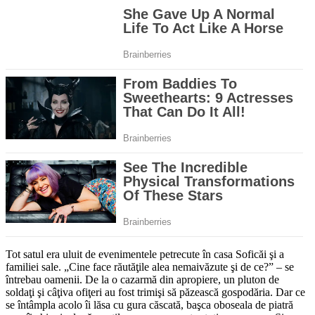
Tot satul era uluit de eveni­men­tele petrecute în casa Soficăi şi a
familiei sale. „Cine face rău­tăţile alea nemaivăzute şi de ce?” – se
întrebau oamenii. De la o cazarmă din apropiere, un pluton de
soldaţi şi câţiva ofiţeri au fost trimişi să păzească gospodăria. Dar ce
se întâmpla acolo îi lăsa cu gura căsca­tă, başca oboseala de piatră