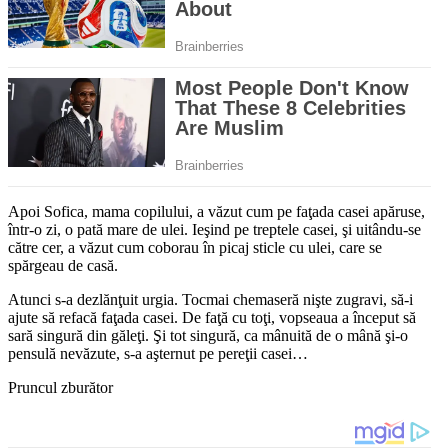
Apoi Sofica, mama copilului, a văzut cum pe faţada casei apă­ruse,
într-o zi, o pată mare de ulei. Ieşind pe treptele casei, şi uitân­du-se
către cer, a văzut cum co­borau în picaj sticle cu ulei, care se
spărgeau de casă.
Atunci s-a dezlănţuit urgia. Toc­mai chemaseră nişte zugravi, să-i
ajute să refacă faţada casei. De faţă cu toţi, vopseaua a început să
sară singură din găleţi. Şi tot singură, ca mânuită de o mână şi-o
pensulă nevăzute, s-a aşternut pe pereţii casei…
Pruncul zburător