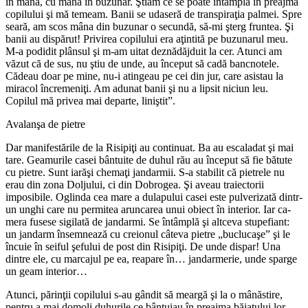
în mână, cu mâna în buzunar. Ştiam ce se poate în­tâmpla în preajma
copilului şi mă temeam. Banii se udaseră de transpiraţia palmei. Spre
seară, am scos mâna din buzunar o secundă, să-mi şterg fruntea. Şi
banii au dispărut! Privirea copilului era aţintită pe buzunarul meu.
M-a podidit plânsul şi m-am uitat deznădăjduit la cer. Atunci am
văzut că de sus, nu ştiu de unde, au început să cadă bancnotele.
Cădeau doar pe mine, nu-i atingeau pe cei din jur, care asistau la
miracol încremeniţi. Am adunat banii şi nu a lipsit niciun leu.
Copilul mă privea mai departe, liniştit”.
Avalanşa de pietre
Dar manifestările de la Risipiţi au continuat. Ba au escaladat şi mai
tare. Geamurile casei bântuite de duhul rău au început să fie bătute
cu pietre. Sunt iarăşi chemaţi jandarmii. S-a stabilit că pietrele nu
erau din zona Doljului, ci din Dobrogea. Şi aveau traiectorii
imposibile. Oglinda cea mare a dulapu­lui casei este pulverizată dintr-
un unghi care nu permitea aruncarea unui obiect în interior. Iar ca­
mera fusese sigilată de jandarmi. Se întâmplă şi altceva stupefiant:
un jandarm însem­nează cu creionul câteva pietre „buclucaşe” şi le
încuie în seiful şefului de post din Risipiţi. De unde dispar! Una
dintre ele, cu marcajul pe ea, rea­pare în… jandarmerie, unde sparge
un geam inte­rior…
Atunci, părinţii copilului s-au gân­dit să meargă şi la o mânăstire,
pentru a mai domoli duhurile ce bântuiau în preajma băiatului lor.