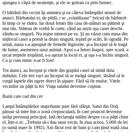
ajungea o clipă de neatenţie, şi ele se goleau ca prin farmec.
O bătrână din vecini îşi amintea şi ea câteva întâmplări stranii de
atunci. Bărbatului ei, de pildă, i se „volatilizase” briciul de bărbierit
în timp ce se rădea. Iar două femei din casa de-alături au pătimit şi
mai rău. Stăteau de vorbă în curte, când au auzit uşa casei des­chi­
zându-se singură. Nu ieşise nimeni pe ea. Şi au văzut cum masa din
mijlocul casei a pornit la drum singură, ieşind pe scări, în ogradă. Pe
urmă, masa s-a apropiat de femeile îngrozite, şi-a început să le tragă
de haine, asemenea unui animal. Apoi s-a întors înapoi, spre scară, a
urcat treptele tropăind, s-a aşezat la locul ei, şi uşa s-a închis singură.
Ca şi cum nimic n-ar fi fost!
Tot atunci, au început şi vitele din grajdul casei să simtă tăria
duhului. Cele trei vaci au început să se mulgă singure, lăsând să le
curgă laptele din ugere direct în şiştare. Fără să fie mulse. Vitele
vecinilor au păţit la fel. Viaţa satului devenise coşmar.
Banii care cad din cer
Lanţul întâmplărilor stupefiante pare fără sfâr­şit. Satul din Dolj
păruse să intre într-o zonă cre­pus­culară, în care pruncul devenise
iarăşi personaj principal. Iată declaraţia tatălui despre ce-a păţit chiar
el, într-o zi: „Trebuia să-i dau unui vecin, în ziua aceea, 5.000 de lei
(o sumă mare în 1992). Am făcut rost de bani şi i-am ţinut toată ziua