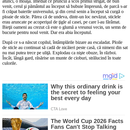
atunci, o moaşă. Imediat ce pruncul a scos pri­mul strigăt, de bun
venit, cerul şi pământul au început să bubuie împreună, de parcă s-ar
fi crăpat baierile universului, şi din cerul senin a început să curgă o
ploaie de sticle. Părea că de undeva, din­tr-un loc nevăzut, sticlele
erau aruncate pe aco­perişul de ţigle al casei, pe care l-au fărâmat.
Bieţii oameni au crezut că este o glumă a vreunui vecin, un semn de
bucurie pentru noul venit. Dar era abia înce­putul.
După ce s-a născut copilul, întâmplările bizare au escaladat. Ploile
de sticle au continuat să cadă de nicăieri peste casă, că nimeni din sat
nu mai putea trece pe uliţă. Explodau ca nişte obuze, în război.
Încât, lângă gard, răsărise un munte de cio­buri, strălucind în toate
culorile.