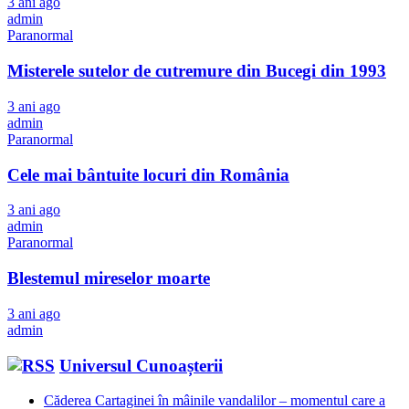
3 ani ago
admin
Paranormal
Misterele sutelor de cutremure din Bucegi din 1993
3 ani ago
admin
Paranormal
Cele mai bântuite locuri din România
3 ani ago
admin
Paranormal
Blestemul mireselor moarte
3 ani ago
admin
Universul Cunoașterii
Căderea Cartaginei în mâinile vandalilor – momentul care a