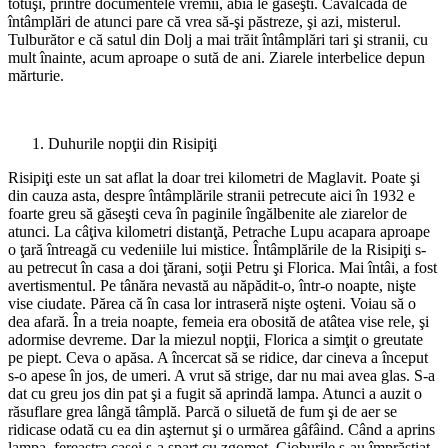
totuşi, printre documentele vremii, abia le găseşti. Cavalcada de
întâmplări de atunci pare că vrea să-şi păstreze, şi azi, misterul.
Tulburător e că satul din Dolj a mai trăit întâmplări tari şi stranii, cu
mult înainte, acum aproape o sută de ani. Ziarele interbelice depun
mărturie.
Duhurile nopţii din Risipiţi
Risipiţi este un sat aflat la doar trei kilometri de Maglavit. Poate şi
din cauza asta, despre întâm­plările stranii petrecute aici în 1932 e
foarte greu să găseşti ceva în paginile îngălbenite ale ziarelor de
atunci. La câţiva kilometri distanţă, Petrache Lupu acapara aproape
o ţară întreagă cu vedeniile lui mistice. Întâmplările de la Risipiţi s-
au petrecut în casa a doi ţărani, soţii Petru şi Florica. Mai întâi, a fost
avertismentul. Pe tânăra nevastă au năpă­dit-o, într-o noapte, nişte
vise ciudate. Părea că în casa lor intraseră nişte oşteni. Voiau să o
dea afară. În a treia noapte, femeia era obosită de atâtea vise rele, şi
adormise devreme. Dar la miezul nopţii, Flo­rica a simţit o greutate
pe piept. Ceva o apăsa. A încer­cat să se ridice, dar cineva a început
s-o apese în jos, de umeri. A vrut să strige, dar nu mai avea glas. S-a
dat cu greu jos din pat şi a fugit să aprindă lampa. Atunci a auzit o
răsuflare grea lângă tâmplă. Parcă o siluetă de fum şi de aer se
ridicase odată cu ea din aşternut şi o urmărea gâ­fâind. Când a aprins
lampa, fereastra casei s-a spart cu zgomot. Cioburile s-au împrăştiat