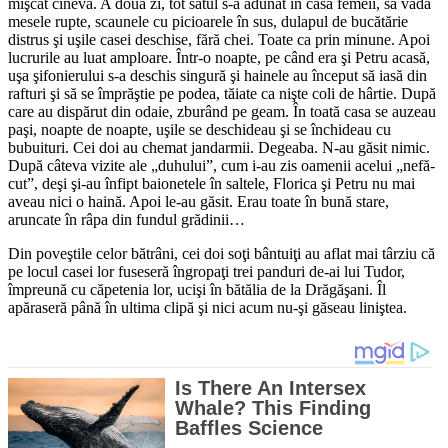
mişcat cineva. A doua zi, tot satul s-a adunat în casa femeii, să vadă
mesele rupte, scaunele cu pi­cioarele în sus, dulapul de bucătărie
distrus şi uşile casei deschise, fără chei. Toate ca prin minune. Apoi
lucrurile au luat amploare. Într-o noapte, pe când era şi Petru acasă,
uşa şifo­nierului s-a deschis singură şi hainele au început să iasă din
rafturi şi să se împrăştie pe podea, tăiate ca nişte coli de hârtie. După
care au dispărut din odaie, zbu­rând pe geam. În toată casa se auzeau
paşi, noapte de noapte, uşi­le se deschideau şi se închideau cu
bubuituri. Cei doi au chemat jandarmii. Degeaba. N-au găsit ni­mic.
După câteva vizite ale „du­hu­lui”, cum i-au zis oamenii ace­lui „nefă­
cut”, deşi şi-au înfipt baionetele în saltele, Florica şi Petru nu mai
aveau nici o haină. Apoi le-au găsit. Erau toate în bună stare,
aruncate în râpa din fundul grădinii…
Din poveştile celor bătrâni, cei doi soţi bântuiţi au aflat mai târziu că
pe locul casei lor fuseseră în­gropaţi trei panduri de-ai lui Tu­dor,
împreună cu că­petenia lor, ucişi în bătălia de la Dră­găşani. Îl
apăraseră până în ultima clipă şi nici acum nu-şi găseau liniştea.