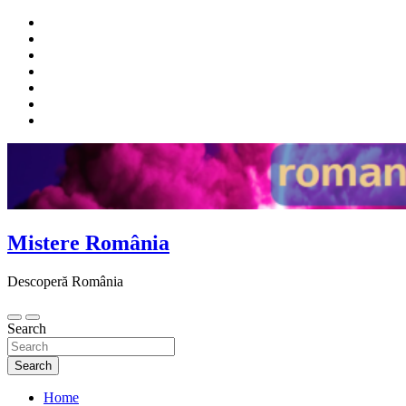
Skip
to
content
Mistere România
Descoperă România
Search
Search
Home