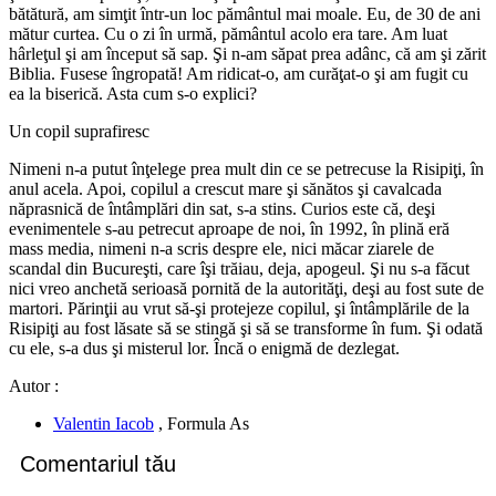
bătătură, am simţit într-un loc pământul mai moale. Eu, de 30 de ani
mătur curtea. Cu o zi în urmă, pământul acolo era tare. Am luat
hârleţul şi am început să sap. Şi n-am săpat prea adânc, că am şi zărit
Biblia. Fusese îngropată! Am ridicat-o, am curăţat-o şi am fugit cu
ea la biserică. Asta cum s-o explici?
Un copil suprafiresc
Nimeni n-a putut înţe­lege prea mult din ce se pe­trecuse la Risipiţi, în
anul acela. Apoi, copilul a crescut mare şi sănătos şi cavalcada
năprasnică de întâmplări din sat, s-a stins. Curios este că, deşi
evenimentele s-au petre­cut aproape de noi, în 1992, în plină eră
mass me­dia, nimeni n-a scris des­pre ele, nici măcar zia­rele de
scandal din Bucu­reşti, care îşi trăiau, deja, apogeul. Şi nu s-a făcut
nici vreo anchetă serioasă pornită de la autorităţi, deşi au fost sute de
mar­tori. Părinţii au vrut să-şi protejeze copilul, şi în­tâm­plările de la
Risipiţi au fost lăsate să se stingă şi să se transforme în fum. Şi odată
cu ele, s-a dus şi misterul lor. Încă o enig­mă de dezlegat.
Autor :
Valentin Iacob
, Formula As
Comentariul tău