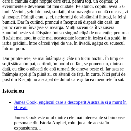
care îi chi­nuia după nopţile care erau, pentru toţi, un coşmar. Şi
evenimentele deve­neau tot mai ciu­da­te. Pe atunci, co­pi­lul avea 5-6
luni. Vecinii, şeful de post, soldaţii, îl su­pravegheau odată cu casa, zi
şi noap­te. Părinţii erau, şi ei, nedormiţi de săp­tămâni întregi, la fel şi
bunicii. Dar în curând, pruncul a început să dispară din casă, un
prunc care nu învăţase să meargă. Mulţi ziceau că îl văzuseră
zburând peste sat. Dispărea într-o singură clipă de neatenţie, pentru a
fi găsit mai apoi în cele mai neaşteptate locuri: în ieslea din grajd, în
iarba grădinii, între cârceii viţei de vie, în livadă, agăţat cu scutecul
într-un pom.
Dar printre rele, se mai întâmpla şi câte un lucru hazliu. În timp ce
soţii stăteau în pat, cartiruiţi în podul cu fân, se pome­neau, dintr-o
dată, cu câte o găleată de apă turnată de cineva peste ei. Iar asta se
întâmpla apoi şi în plină zi, cu sătenii de faţă, în curte. Nici şeful de
post din Risipiţi nu a scăpat de duhul care-şi făcea mendrele în sat.
Istorie.eu
James Cook, englezul care a descoperit Australia și a murit în
Hawaii
James Cook este unul dintre cele mai interesante și faimoase
personaje din Istoria Angliei, rolul jucat de acesta în
expansiunea…