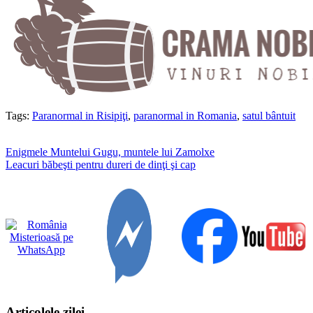
Tags:
Paranormal in Risipiţi
,
paranormal in Romania
,
satul bântuit
Navigare
Enigmele Muntelui Gugu, muntele lui Zamolxe
Leacuri băbeşti pentru dureri de dinţi şi cap
în
articole
Articolele zilei