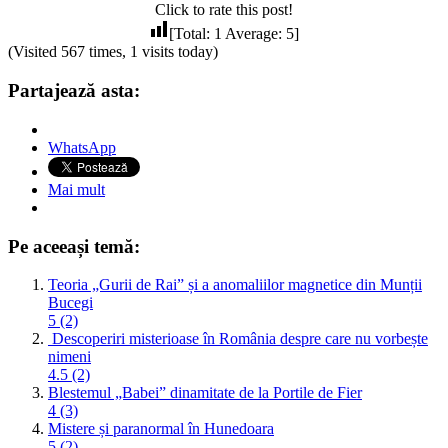
Click to rate this post!
[Total:
1
Average:
5
]
(Visited 567 times, 1 visits today)
Partajează asta:
WhatsApp
Mai mult
Pe aceeași temă:
Teoria „Gurii de Rai” și a anomaliilor magnetice din Munții
Bucegi
5 (2)
Descoperiri misterioase în România despre care nu vorbește
nimeni
4.5 (2)
Blestemul „Babei” dinamitate de la Portile de Fier
4 (3)
Mistere și paranormal în Hunedoara
5 (2)