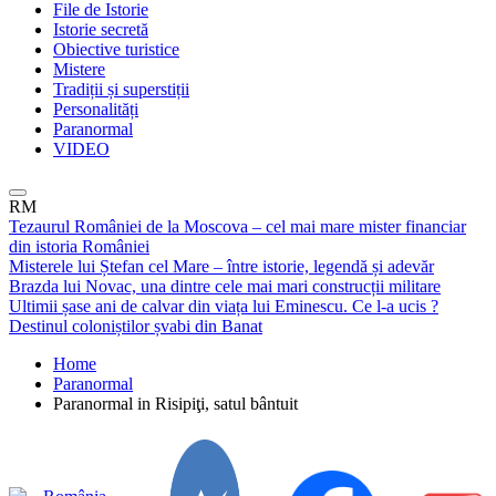
File de Istorie
Istorie secretă
Obiective turistice
Mistere
Tradiții și superstiții
Personalități
Paranormal
VIDEO
RM
Tezaurul României de la Moscova – cel mai mare mister financiar
din istoria României
Misterele lui Ștefan cel Mare – între istorie, legendă și adevăr
Brazda lui Novac, una dintre cele mai mari construcții militare
Ultimii șase ani de calvar din viața lui Eminescu. Ce l-a ucis ?
Destinul coloniștilor șvabi din Banat
Home
Paranormal
Paranormal in Risipiţi, satul bântuit