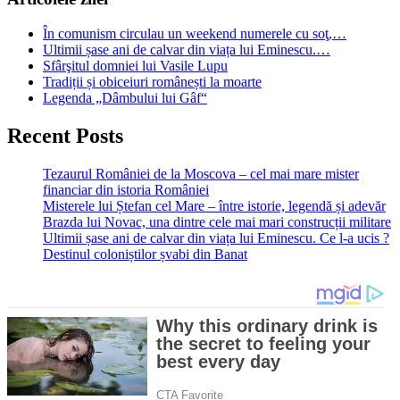
În comunism circulau un weekend numerele cu soţ,…
Ultimii șase ani de calvar din viața lui Eminescu.…
Sfârşitul domniei lui Vasile Lupu
Tradiții și obiceiuri românești la moarte
Legenda „Dâmbului lui Gâf“
Recent Posts
Tezaurul României de la Moscova – cel mai mare mister
financiar din istoria României
Misterele lui Ștefan cel Mare – între istorie, legendă și adevăr
Brazda lui Novac, una dintre cele mai mari construcții militare
Ultimii șase ani de calvar din viața lui Eminescu. Ce l-a ucis ?
Destinul coloniștilor șvabi din Banat