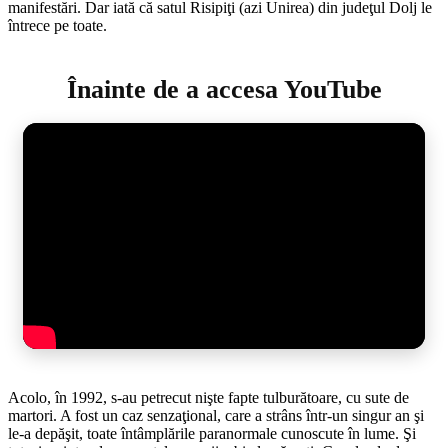
manifestări. Dar iată că satul Risipiţi (azi Unirea) din judeţul Dolj le
în­tre­ce pe toate.
Înainte de a accesa YouTube
Acolo, în 1992, s-au petrecut nişte fap­te tulburătoare, cu sute de
martori. A fost un caz senzaţional, care a strâns într-un singur an şi
le-a depăşit, toate întâmplările paranormale cunoscute în lume. Şi