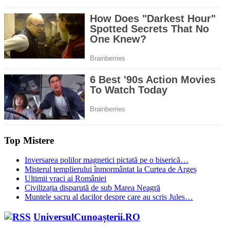
Top Mistere
Inversarea polilor magnetici pictată pe o biserică…
Misterul templierului înmormântat la Curtea de Argeș
Ultimii vraci ai României
Civilizația disparută de sub Marea Neagră
Muntele sacru al dacilor despre care au scris Jules…
UniversulCunoașterii.RO