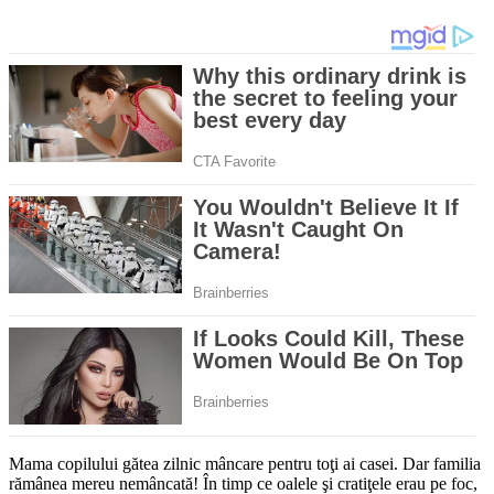
Mama copilului gătea zilnic mâncare pentru toţi ai casei. Dar familia
rămânea mereu nemân­cată! În timp ce oalele şi cratiţele erau pe foc,