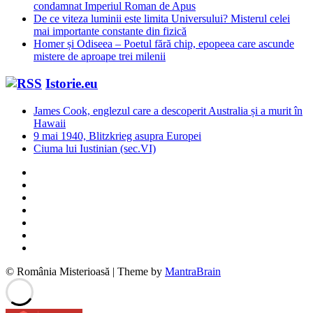
condamnat Imperiul Roman de Apus
De ce viteza luminii este limita Universului? Misterul celei
mai importante constante din fizică
Homer și Odiseea – Poetul fără chip, epopeea care ascunde
mistere de aproape trei milenii
Istorie.eu
James Cook, englezul care a descoperit Australia și a murit în
Hawaii
9 mai 1940, Blitzkrieg asupra Europei
Ciuma lui Iustinian (sec.VI)
© România Misterioasă | Theme by
MantraBrain