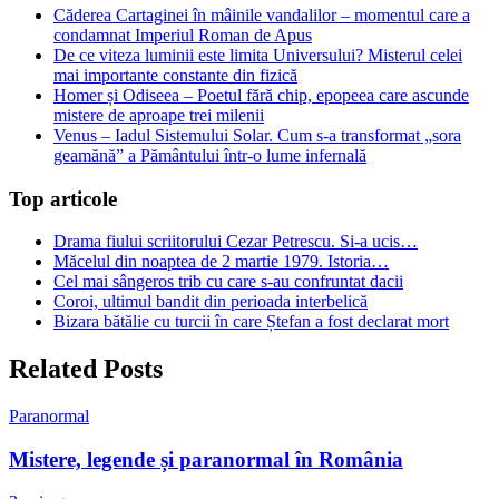
Căderea Cartaginei în mâinile vandalilor – momentul care a
condamnat Imperiul Roman de Apus
De ce viteza luminii este limita Universului? Misterul celei
mai importante constante din fizică
Homer și Odiseea – Poetul fără chip, epopeea care ascunde
mistere de aproape trei milenii
Venus – Iadul Sistemului Solar. Cum s-a transformat „sora
geamănă” a Pământului într-o lume infernală
Top articole
Drama fiului scriitorului Cezar Petrescu. Si-a ucis…
Măcelul din noaptea de 2 martie 1979. Istoria…
Cel mai sângeros trib cu care s-au confruntat dacii
Coroi, ultimul bandit din perioada interbelică
Bizara bătălie cu turcii în care Ștefan a fost declarat mort
Related Posts
Paranormal
Mistere, legende și paranormal în România