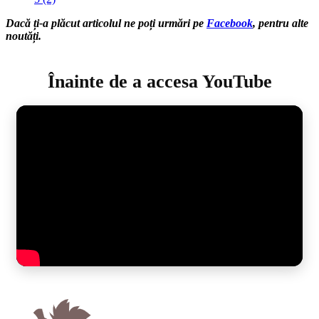
Dacă ți-a plăcut articolul ne poți urmări pe
Facebook
, pentru alte
noutăți.
Înainte de a accesa YouTube