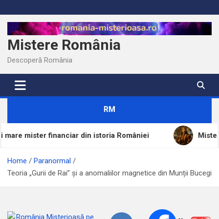
Skip
to
content
Mistere România
Descoperă România
RM
anciar din istoria României
Misterele lui Ștefan c
Home
Paranormal
Teoria „Gurii de Rai” și a anomaliilor magnetice din Munții Bucegi