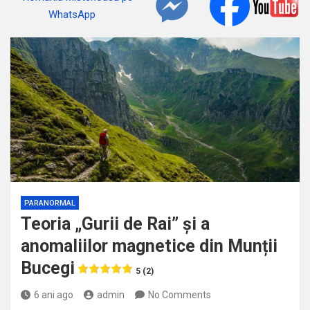
PARANORMAL
Teoria „Gurii de Rai” și a
anomaliilor magnetice din Munții
Bucegi
5 (2)
6 ani ago
admin
No Comments