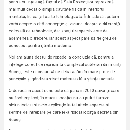
par să nu înţeleagă faptul că Sala Proiecţiilor reprezintă
mai mult decât o simplă cavitate fizică în interiorul
muntelui, fie ea şi foarte tehnologizată. Într-adevăr, putem
vorbi despre o altă concepţie şi viziune, despre o diferenţă
colosală de tehnologie, dar spaţiul respectiv este de
asemenea o trecere, iar acest aspect pare să fie greu de
conceput pentru ştiinţa modernă.
Noi am ajuns destul de repede la concluzia că, pentru a
înţelege corect ce reprezintă complexul subteran din munţii
Bucegi, este necesar să ne debarasăm în mare parte de
principiile şi gândirea strict materialistă a ştiinţei actuale.
O dovadă în acest sens este că până în 2010 savanţii care
au fost implicaţi în studiul locaţiei nu au putut furniza
niciun indiciu şi nicio explicaţie la feluritele aspecte şi
semne de întrebare pe care le-a ridicat locaţia secretă din
Bucegi.