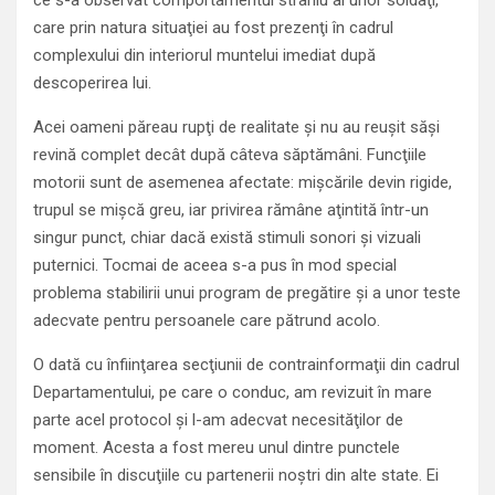
ce s-a observat comportamentul straniu al unor soldaţi,
care prin natura situaţiei au fost prezenţi în cadrul
complexului din interiorul muntelui imediat după
descoperirea lui.
Acei oameni păreau rupţi de realitate şi nu au reuşit săşi
revină complet decât după câteva săptămâni. Funcţiile
motorii sunt de asemenea afectate: mişcările devin rigide,
trupul se mişcă greu, iar privirea rămâne aţintită într-un
singur punct, chiar dacă există stimuli sonori şi vizuali
puternici. Tocmai de aceea s-a pus în mod special
problema stabilirii unui program de pregătire şi a unor teste
adecvate pentru persoanele care pătrund acolo.
O dată cu înfiinţarea secţiunii de contrainformaţii din cadrul
Departamentului, pe care o conduc, am revizuit în mare
parte acel protocol şi l-am adecvat necesităţilor de
moment. Acesta a fost mereu unul dintre punctele
sensibile în discuţiile cu partenerii noştri din alte state. Ei