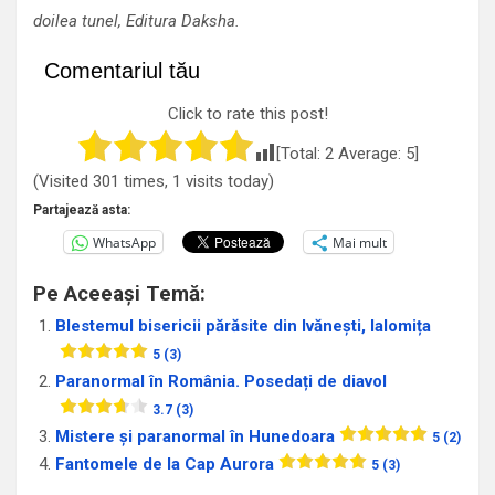
doilea tunel, Editura Daksha.
Comentariul tău
Click to rate this post!
[Total:
2
Average:
5
]
(Visited 301 times, 1 visits today)
Partajează asta:
WhatsApp
Mai mult
Pe Aceeași Temă:
Blestemul bisericii părăsite din Ivănești, Ialomița
5 (3)
Paranormal în România. Posedați de diavol
3.7 (3)
Mistere și paranormal în Hunedoara
5 (2)
Fantomele de la Cap Aurora
5 (3)