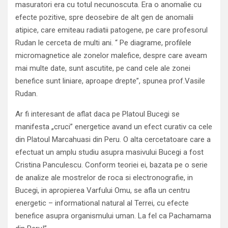
masuratori era cu totul necunoscuta. Era o anomalie cu
efecte pozitive, spre deosebire de alt gen de anomalii
atipice, care emiteau radiatii patogene, pe care profesorul
Rudan le cerceta de multi ani. “ Pe diagrame, profilele
micromagnetice ale zonelor malefice, despre care aveam
mai multe date, sunt ascutite, pe cand cele ale zonei
benefice sunt liniare, aproape drepte”, spunea prof.Vasile
Rudan.
Ar fi interesant de aflat daca pe Platoul Bucegi se
manifesta „cruci” energetice avand un efect curativ ca cele
din Platoul Marcahuasi din Peru. O alta cercetatoare care a
efectuat un amplu studiu asupra masivului Bucegi a fost
Cristina Panculescu. Conform teoriei ei, bazata pe o serie
de analize ale mostrelor de roca si electronografie, in
Bucegi, in apropierea Varfului Omu, se afla un centru
energetic – informational natural al Terrei, cu efecte
benefice asupra organismului uman. La fel ca Pachamama