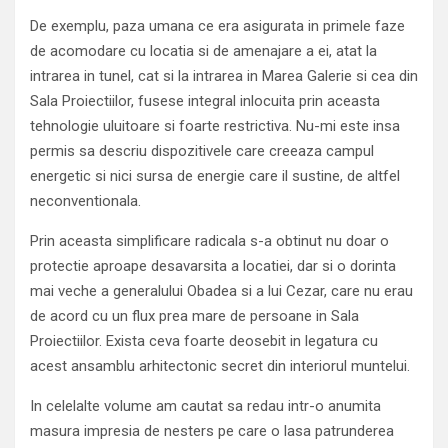
De exemplu, paza umana ce era asigurata in primele faze
de acomodare cu locatia si de amenajare a ei, atat la
intrarea in tunel, cat si la intrarea in Marea Galerie si cea din
Sala Proiectiilor, fusese integral inlocuita prin aceasta
tehnologie uluitoare si foarte restrictiva. Nu-mi este insa
permis sa descriu dispozitivele care creeaza campul
energetic si nici sursa de energie care il sustine, de altfel
neconventionala.
Prin aceasta simplificare radicala s-a obtinut nu doar o
protectie aproape desavarsita a locatiei, dar si o dorinta
mai veche a generalului Obadea si a lui Cezar, care nu erau
de acord cu un flux prea mare de persoane in Sala
Proiectiilor. Exista ceva foarte deosebit in legatura cu
acest ansamblu arhitectonic secret din interiorul muntelui.
In celelalte volume am cautat sa redau intr-o anumita
masura impresia de nesters pe care o lasa patrunderea