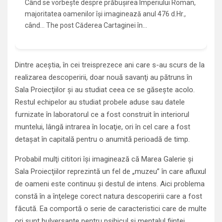
Când se vorbește despre prăbușirea Imperiului Roman,
majoritatea oamenilor își imaginează anul 476 d.Hr.,
când... The post Căderea Cartaginei în…
Dintre aceştia, în cei treisprezece ani care s-au scurs de la
realizarea descoperirii, doar nouă savanţi au pătruns în
Sala Proiecţiilor şi au studiat ceea ce se găseşte acolo.
Restul echipelor au studiat probele aduse sau datele
furnizate în laboratorul ce a fost construit în interiorul
muntelui, lângă intrarea în locaţie, ori în cel care a fost
detaşat în capitală pentru o anumită perioadă de timp.
Probabil mulţi cititori îşi imaginează că Marea Galerie şi
Sala Proiecţiilor reprezintă un fel de „muzeu” în care afluxul
de oameni este continuu şi destul de intens. Aici problema
constă în a înţelege corect natura descoperirii care a fost
făcută. Ea comportă o serie de caracteristici care de multe
ori sunt bulversante pentru psihicul şi mentalul fiinţei