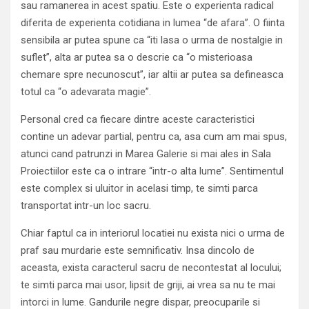
sau ramanerea in acest spatiu. Este o experienta radical
diferita de experienta cotidiana in lumea “de afara”. O fiinta
sensibila ar putea spune ca “iti lasa o urma de nostalgie in
suflet”, alta ar putea sa o descrie ca “o misterioasa
chemare spre necunoscut”, iar altii ar putea sa defineasca
totul ca “o adevarata magie”.
Personal cred ca fiecare dintre aceste caracteristici
contine un adevar partial, pentru ca, asa cum am mai spus,
atunci cand patrunzi in Marea Galerie si mai ales in Sala
Proiectiilor este ca o intrare “intr-o alta lume”. Sentimentul
este complex si uluitor in acelasi timp, te simti parca
transportat intr-un loc sacru.
Chiar faptul ca in interiorul locatiei nu exista nici o urma de
praf sau murdarie este semnificativ. Insa dincolo de
aceasta, exista caracterul sacru de necontestat al locului;
te simti parca mai usor, lipsit de griji, ai vrea sa nu te mai
intorci in lume. Gandurile negre dispar, preocuparile si