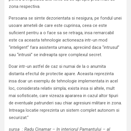
zona respectiva.
Persoana se simte dezorientata si nesigura, pe fondul unei
usoare ameteli de care este cuprinsa, ceea ce este
suficient pentru a o face sa se retraga, insa remarcabil
este ca aceasta tehnologie actioneaza intr-un mod
“inteligent” fara asistenta umana, apreciind daca “intrusul”
sau “intrusii” se indreapta spre complexul secret.
Doar intr-un astfel de caz si numai de la o anumita
distanta efectul de protectie apare. Aceasta reprezinta
insa doar un exemplu de tehnologie implementata in acel
loc, considerata relativ simpla; exista insa si altele, mult
mai sofisticate, care vizeaza apararea in cazul altor tipuri
de eventuale patrunderi sau chiar agresiuni militare in zona.
Intreaga locatie reprezinta un sistem complet autonom si
securizat.”
sursa : Radu Cinamar – In interiorul Pamantului – al