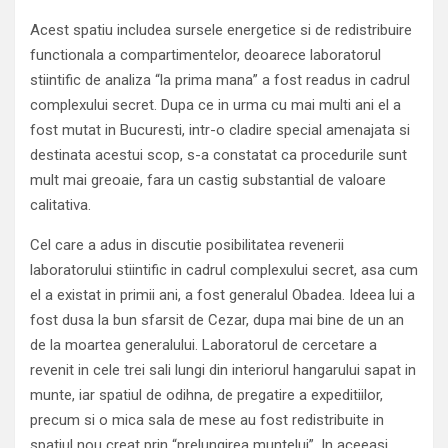
Acest spatiu includea sursele energetice si de redistribuire
functionala a compartimentelor, deoarece laboratorul
stiintific de analiza “la prima mana” a fost readus in cadrul
complexului secret. Dupa ce in urma cu mai multi ani el a
fost mutat in Bucuresti, intr-o cladire special amenajata si
destinata acestui scop, s-a constatat ca procedurile sunt
mult mai greoaie, fara un castig substantial de valoare
calitativa.
Cel care a adus in discutie posibilitatea revenerii
laboratorului stiintific in cadrul complexului secret, asa cum
el a existat in primii ani, a fost generalul Obadea. Ideea lui a
fost dusa la bun sfarsit de Cezar, dupa mai bine de un an
de la moartea generalului. Laboratorul de cercetare a
revenit in cele trei sali lungi din interiorul hangarului sapat in
munte, iar spatiul de odihna, de pregatire a expeditiilor,
precum si o mica sala de mese au fost redistribuite in
spatiul nou creat prin “prelungirea muntelui”. In aceeasi