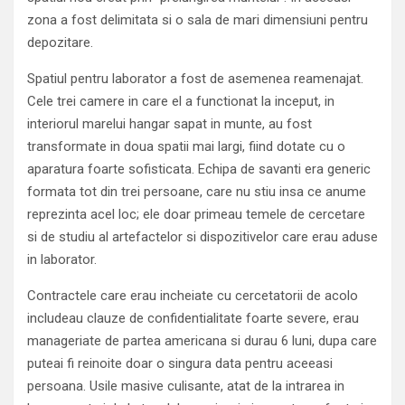
zona a fost delimitata si o sala de mari dimensiuni pentru
depozitare.
Spatiul pentru laborator a fost de asemenea reamenajat.
Cele trei camere in care el a functionat la inceput, in
interiorul marelui hangar sapat in munte, au fost
transformate in doua spatii mai largi, fiind dotate cu o
aparatura foarte sofisticata. Echipa de savanti era generic
formata tot din trei persoane, care nu stiu insa ce anume
reprezinta acel loc; ele doar primeau temele de cercetare
si de studiu al artefactelor si dispozitivelor care erau aduse
in laborator.
Contractele care erau incheiate cu cercetatorii de acolo
includeau clauze de confidentialitate foarte severe, erau
manageriate de partea americana si durau 6 luni, dupa care
puteai fi reinoite doar o singura data pentru aceeasi
persoana. Usile masive culisante, atat de la intrarea in