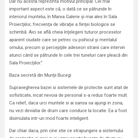
Dar nu acesta reprezintă motivul principal. Cel mai
important aspect este că, o dată ce se pătrunde în
interiorul muntelui, în Marea Galerie şi mai ales în Sala
Proiecţiilor, frecvenţa de vibraţie a fiinţei biologice se
schimbă. Aici se află cheia înţelegerii tuturor proceselor
aparent ciudate care se petrec cu psihicul şi mentalul
omului, precum şi percepţiile adeseori stranii care intervin
atunci când se pătrunde în cele trei tuneluri care pleacă din
Sala Proiecţiilor.”
Baza secretă din Munții Bucegi
Supravegherea bazei si sistemele de protectie sunt atat de
sofisticate, incat nevoia de personal s-a redus foarte mult.
Ca relief, daca urci muntele si ai sansa sa ajungi in zona,
nu vezi deviatia de drum care conduce la locatie. Ea a fost
disimulata intr-un mod foarte inteligent.
Dar chiar daca, prin cine stie ce strapungere a sistemului