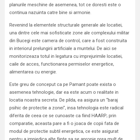
planurile meschine de asemenea, tot ce doresti este o
continua nazuinta catre bine si armonie.
Revenind la elementele structurale generale ale locatiei,
una dintre cele mai sofisticate zone ale complexului militar
din Bucegi este camera de control, care a fost construita
in interiorul prelungirii artificiale a muntelui. De aici se
monitorizeaza totul in legatura cu imprejurimile locatiei,
caile de acces, functionarea permiselor energetice,
alimentarea cu energie.
Este greu de conceput ca pe Pamant poate exista o
asemenea tehnologie, dar ea este acum o realitate in
locatia noastra secreta. De pilda, ea asigura un “baraj
psihic de protectie a zonei”, insa tehnologia este radical
diferita de ceea ce se cunoaste ca fiind HAARP; prin
comparatie, aceasta pare a fi o joaca de copii fata de
modul de protectie subtil energetica, ce este asigurat
pentru a impiedica alte fiinte sa se apropie prea mult de