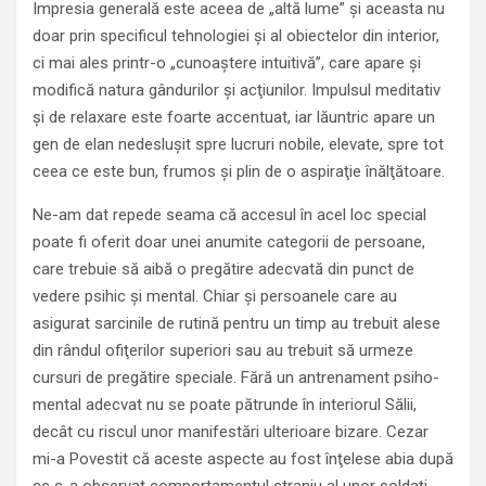
Impresia generală este aceea de „altă lume” şi aceasta nu
doar prin specificul tehnologiei şi al obiectelor din interior,
ci mai ales printr-o „cunoaştere intuitivă”, care apare şi
modifică natura gândurilor şi acţiunilor. Impulsul meditativ
şi de relaxare este foarte accentuat, iar lăuntric apare un
gen de elan nedesluşit spre lucruri nobile, elevate, spre tot
ceea ce este bun, frumos şi plin de o aspiraţie înălţătoare.
Ne-am dat repede seama că accesul în acel loc special
poate fi oferit doar unei anumite categorii de persoane,
care trebuie să aibă o pregătire adecvată din punct de
vedere psihic şi mental. Chiar şi persoanele care au
asigurat sarcinile de rutină pentru un timp au trebuit alese
din rândul ofiţerilor superiori sau au trebuit să urmeze
cursuri de pregătire speciale. Fără un antrenament psiho-
mental adecvat nu se poate pătrunde în interiorul Sălii,
decât cu riscul unor manifestări ulterioare bizare. Cezar
mi-a Povestit că aceste aspecte au fost înţelese abia după