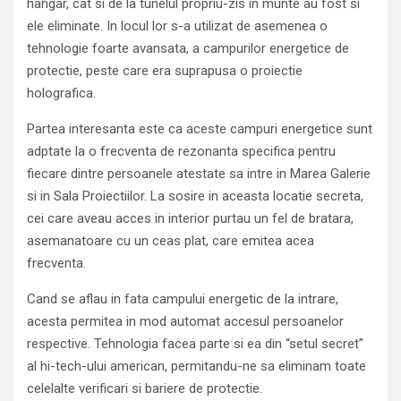
hangar, cat si de la tunelul propriu-zis in munte au fost si
ele eliminate. In locul lor s-a utilizat de asemenea o
tehnologie foarte avansata, a campurilor energetice de
protectie, peste care era suprapusa o proiectie
holografica.
Partea interesanta este ca aceste campuri energetice sunt
adptate la o frecventa de rezonanta specifica pentru
fiecare dintre persoanele atestate sa intre in Marea Galerie
si in Sala Proiectiilor. La sosire in aceasta locatie secreta,
cei care aveau acces in interior purtau un fel de bratara,
asemanatoare cu un ceas plat, care emitea acea
frecventa.
Cand se aflau in fata campului energetic de la intrare,
acesta permitea in mod automat accesul persoanelor
respective. Tehnologia facea parte si ea din “setul secret”
al hi-tech-ului american, permitandu-ne sa eliminam toate
celelalte verificari si bariere de protectie.