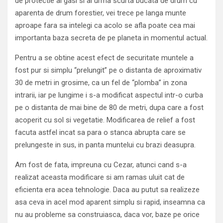
de protectie ai gasi si ai urma scurta bucata de drum cu
aparenta de drum forestier, vei trece pe langa munte
aproape fara sa intelegi ca acolo se afla poate cea mai
importanta baza secreta de pe planeta in momentul actual.
Pentru a se obtine acest efect de securitate muntele a
fost pur si simplu “prelungit” pe o distanta de aproximativ
30 de metri in grosime, ca un fel de “plomba” in zona
intrarii, iar pe lungime i s-a modificat aspectul intr-o curba
pe o distanta de mai bine de 80 de metri, dupa care a fost
acoperit cu sol si vegetatie. Modificarea de relief a fost
facuta astfel incat sa para o stanca abrupta care se
prelungeste in sus, in panta muntelui cu brazi deasupra.
Am fost de fata, impreuna cu Cezar, atunci cand s-a
realizat aceasta modificare si am ramas uluit cat de
eficienta era acea tehnologie. Daca au putut sa realizeze
asa ceva in acel mod aparent simplu si rapid, inseamna ca
nu au probleme sa construiasca, daca vor, baze pe orice