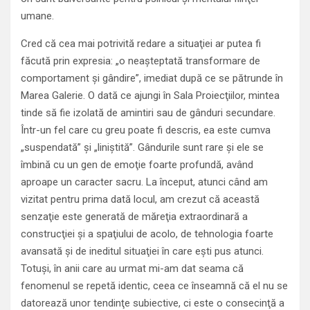
umane.
Cred că cea mai potrivită redare a situaţiei ar putea fi
făcută prin expresia: „o neaşteptată transformare de
comportament şi gândire”, imediat după ce se pătrunde în
Marea Galerie. O dată ce ajungi în Sala Proiecţiilor, mintea
tinde să fie izolată de amintiri sau de gânduri secundare.
Într-un fel care cu greu poate fi descris, ea este cumva
„suspendată” şi „liniştită”. Gândurile sunt rare şi ele se
îmbină cu un gen de emoţie foarte profundă, având
aproape un caracter sacru. La început, atunci când am
vizitat pentru prima dată locul, am crezut că această
senzaţie este generată de măreţia extraordinară a
construcţiei şi a spaţiului de acolo, de tehnologia foarte
avansată şi de ineditul situaţiei în care eşti pus atunci.
Totuşi, în anii care au urmat mi-am dat seama că
fenomenul se repetă identic, ceea ce înseamnă că el nu se
datorează unor tendinţe subiective, ci este o consecinţă a