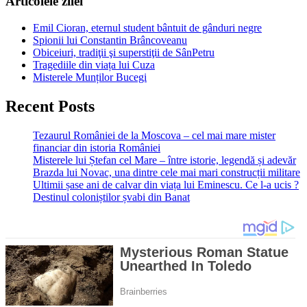
Articolele zilei
Emil Cioran, eternul student bântuit de gânduri negre
Spionii lui Constantin Brâncoveanu
Obiceiuri, tradiţii şi superstiţii de SânPetru
Tragediile din viața lui Cuza
Misterele Munților Bucegi
Recent Posts
Tezaurul României de la Moscova – cel mai mare mister
financiar din istoria României
Misterele lui Ștefan cel Mare – între istorie, legendă și adevăr
Brazda lui Novac, una dintre cele mai mari construcții militare
Ultimii șase ani de calvar din viața lui Eminescu. Ce l-a ucis ?
Destinul coloniștilor șvabi din Banat