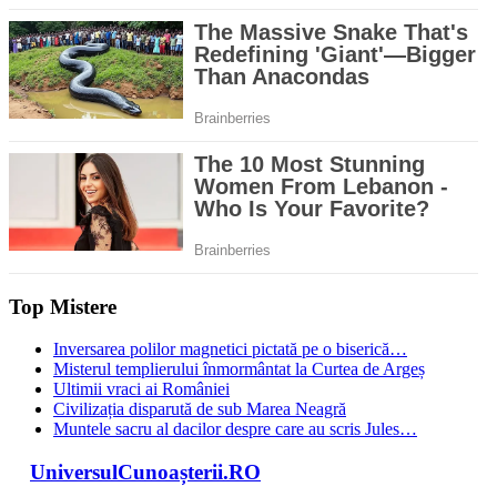
Top Mistere
Inversarea polilor magnetici pictată pe o biserică…
Misterul templierului înmormântat la Curtea de Argeș
Ultimii vraci ai României
Civilizația disparută de sub Marea Neagră
Muntele sacru al dacilor despre care au scris Jules…
UniversulCunoașterii.RO