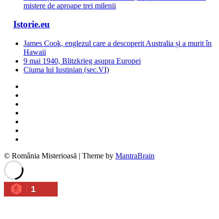
mistere de aproape trei milenii
Istorie.eu
James Cook, englezul care a descoperit Australia și a murit în
Hawaii
9 mai 1940, Blitzkrieg asupra Europei
Ciuma lui Iustinian (sec.VI)
© România Misterioasă | Theme by
MantraBrain
1