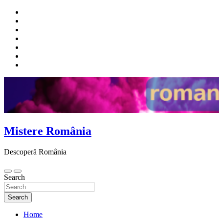
Skip
to
content
Mistere România
Descoperă România
Search
Search
Home