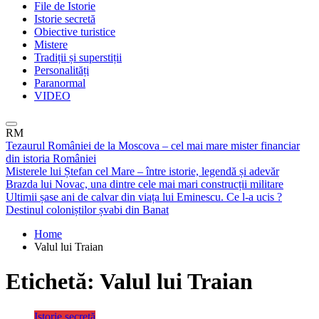
File de Istorie
Istorie secretă
Obiective turistice
Mistere
Tradiții și superstiții
Personalități
Paranormal
VIDEO
RM
Tezaurul României de la Moscova – cel mai mare mister financiar
din istoria României
Misterele lui Ștefan cel Mare – între istorie, legendă și adevăr
Brazda lui Novac, una dintre cele mai mari construcții militare
Ultimii șase ani de calvar din viața lui Eminescu. Ce l-a ucis ?
Destinul coloniștilor șvabi din Banat
Home
Valul lui Traian
Etichetă:
Valul lui Traian
Istorie secretă