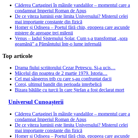
Căderea Cartaginei în mâinile vandalilor – momentul care a
condamnat Imperiul Roman de Apus
De ce viteza luminii este limita Universului? Misterul celei
mai importante constante din fizică
Homer și Odiseea – Poetul fără chip, epopeea care ascunde
mistere de aproape trei milenii
Venus – Iadul Sistemului Solar. Cum s-a transformat „sora
geamănă” a Pământului într-o lume infernală
Top articole
Drama fiului scriitorului Cezar Petrescu. Si-a ucis…
Măcelul din noaptea de 2 martie 1979. Istoria…
Cel mai sângeros trib cu care s-au confruntat dacii
Coroi, ultimul bandit din perioada interbelică
Bizara bătălie cu turcii în care Ștefan a fost declarat mort
Universul Cunoașterii
Căderea Cartaginei în mâinile vandalilor – momentul care a
condamnat Imperiul Roman de Apus
De ce viteza luminii este limita Universului? Misterul celei
mai importante constante din fizică
Homer și Odiseea – Poetul fără chip, epopeea care ascunde