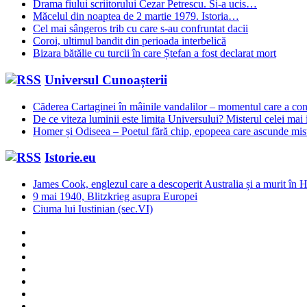
Drama fiului scriitorului Cezar Petrescu. Si-a ucis…
Măcelul din noaptea de 2 martie 1979. Istoria…
Cel mai sângeros trib cu care s-au confruntat dacii
Coroi, ultimul bandit din perioada interbelică
Bizara bătălie cu turcii în care Ștefan a fost declarat mort
Universul Cunoașterii
Căderea Cartaginei în mâinile vandalilor – momentul care a 
De ce viteza luminii este limita Universului? Misterul celei mai 
Homer și Odiseea – Poetul fără chip, epopeea care ascunde mist
Istorie.eu
James Cook, englezul care a descoperit Australia și a murit în 
9 mai 1940, Blitzkrieg asupra Europei
Ciuma lui Iustinian (sec.VI)