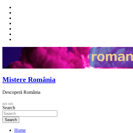
Skip
to
content
Mistere România
Descoperă România
Search
Search
Home