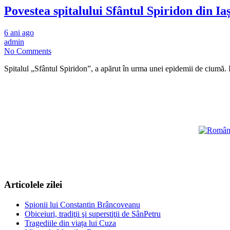
Povestea spitalului Sfântul Spiridon din Iaș
6 ani ago
admin
No Comments
Spitalul „Sfântul Spiridon”, a apărut în urma unei epidemii de ciumă.
Articolele zilei
Spionii lui Constantin Brâncoveanu
Obiceiuri, tradiţii şi superstiţii de SânPetru
Tragediile din viața lui Cuza