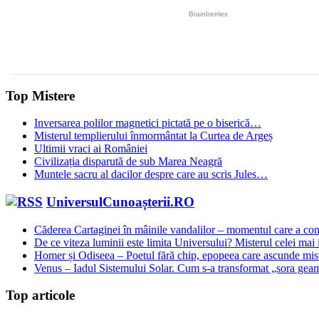
Top Mistere
Inversarea polilor magnetici pictată pe o biserică…
Misterul templierului înmormântat la Curtea de Argeș
Ultimii vraci ai României
Civilizația disparută de sub Marea Neagră
Muntele sacru al dacilor despre care au scris Jules…
UniversulCunoașterii.RO
Căderea Cartaginei în mâinile vandalilor – momentul care a 
De ce viteza luminii este limita Universului? Misterul celei mai 
Homer și Odiseea – Poetul fără chip, epopeea care ascunde mist
Venus – Iadul Sistemului Solar. Cum s-a transformat „sora geam
Top articole