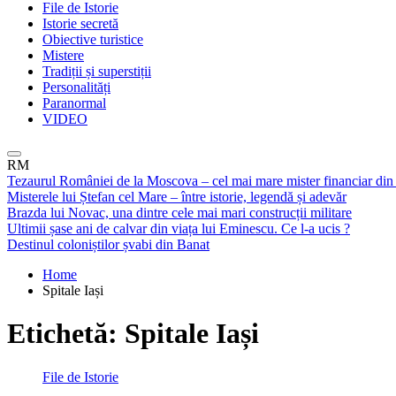
File de Istorie
Istorie secretă
Obiective turistice
Mistere
Tradiții și superstiții
Personalități
Paranormal
VIDEO
RM
Tezaurul României de la Moscova – cel mai mare mister financiar din
Misterele lui Ștefan cel Mare – între istorie, legendă și adevăr
Brazda lui Novac, una dintre cele mai mari construcții militare
Ultimii șase ani de calvar din viața lui Eminescu. Ce l-a ucis ?
Destinul coloniștilor șvabi din Banat
Home
Spitale Iași
Etichetă:
Spitale Iași
File de Istorie