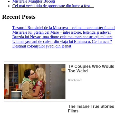
Misterele Munților Bucegi
Cel mai vechi titlu de proprietate din lume a fost…
Recent Posts
Tezaurul României de la Moscova – cel mai mare mister financi
Misterele lui Ștefan cel Mare – între istorie, legendă și adevăr
Brazda lui Novac, una dintre cele mai mari construcții militare
Ultimii șase ani de calvar din viața lui Eminescu. Ce l-a ucis ?
Destinul coloniștilor șvabi din Banat