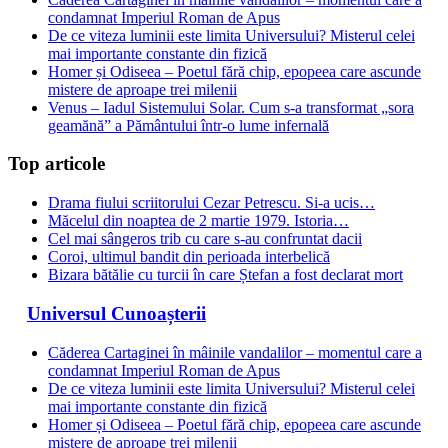
condamnat Imperiul Roman de Apus
De ce viteza luminii este limita Universului? Misterul celei
mai importante constante din fizică
Homer și Odiseea – Poetul fără chip, epopeea care ascunde
mistere de aproape trei milenii
Venus – Iadul Sistemului Solar. Cum s-a transformat „sora
geamănă” a Pământului într-o lume infernală
Top articole
Drama fiului scriitorului Cezar Petrescu. Si-a ucis…
Măcelul din noaptea de 2 martie 1979. Istoria…
Cel mai sângeros trib cu care s-au confruntat dacii
Coroi, ultimul bandit din perioada interbelică
Bizara bătălie cu turcii în care Ștefan a fost declarat mort
Universul Cunoașterii
Căderea Cartaginei în mâinile vandalilor – momentul care a
condamnat Imperiul Roman de Apus
De ce viteza luminii este limita Universului? Misterul celei
mai importante constante din fizică
Homer și Odiseea – Poetul fără chip, epopeea care ascunde
mistere de aproape trei milenii