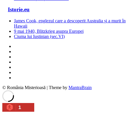
Istorie.eu
James Cook, englezul care a descoperit Australia și a murit în
Hawaii
9 mai 1940, Blitzkrieg asupra Europei
Ciuma lui Iustinian (sec.VI)
© România Misterioasă | Theme by
MantraBrain
1