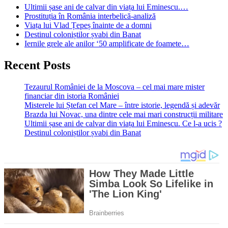
Ultimii șase ani de calvar din viața lui Eminescu.…
Prostituția în România interbelică-analiză
Viața lui Vlad Țepeș înainte de a domni
Destinul coloniștilor șvabi din Banat
Iernile grele ale anilor ‘50 amplificate de foamete…
Recent Posts
Tezaurul României de la Moscova – cel mai mare mister
financiar din istoria României
Misterele lui Ștefan cel Mare – între istorie, legendă și adevăr
Brazda lui Novac, una dintre cele mai mari construcții militare
Ultimii șase ani de calvar din viața lui Eminescu. Ce l-a ucis ?
Destinul coloniștilor șvabi din Banat