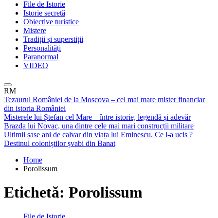
File de Istorie
Istorie secretă
Obiective turistice
Mistere
Tradiții și superstiții
Personalități
Paranormal
VIDEO
RM
Tezaurul României de la Moscova – cel mai mare mister financiar
din istoria României
Misterele lui Ștefan cel Mare – între istorie, legendă și adevăr
Brazda lui Novac, una dintre cele mai mari construcții militare
Ultimii șase ani de calvar din viața lui Eminescu. Ce l-a ucis ?
Destinul coloniștilor șvabi din Banat
Home
Porolissum
Etichetă:
Porolissum
File de Istorie