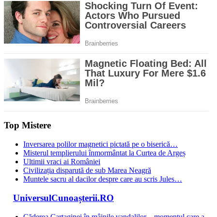
Top Mistere
Inversarea polilor magnetici pictată pe o biserică…
Misterul templierului înmormântat la Curtea de Argeș
Ultimii vraci ai României
Civilizația disparută de sub Marea Neagră
Muntele sacru al dacilor despre care au scris Jules…
UniversulCunoașterii.RO
Căderea Cartaginei în mâinile vandalilor – momentul care a