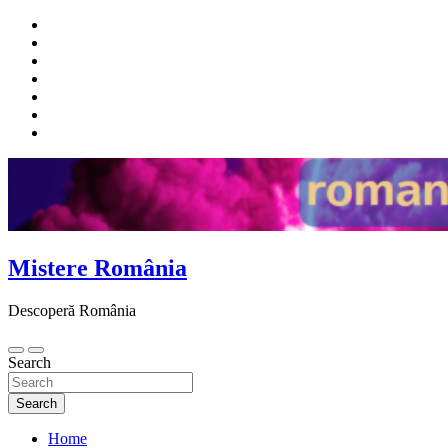
Skip
to
content
Mistere România
Descoperă România
Search
Search
Home