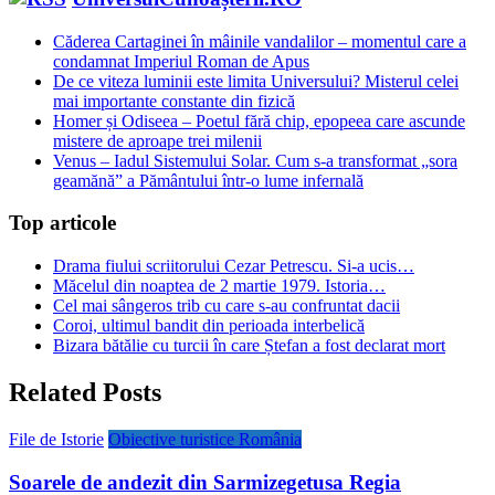
Căderea Cartaginei în mâinile vandalilor – momentul care a
condamnat Imperiul Roman de Apus
De ce viteza luminii este limita Universului? Misterul celei
mai importante constante din fizică
Homer și Odiseea – Poetul fără chip, epopeea care ascunde
mistere de aproape trei milenii
Venus – Iadul Sistemului Solar. Cum s-a transformat „sora
geamănă” a Pământului într-o lume infernală
Top articole
Drama fiului scriitorului Cezar Petrescu. Si-a ucis…
Măcelul din noaptea de 2 martie 1979. Istoria…
Cel mai sângeros trib cu care s-au confruntat dacii
Coroi, ultimul bandit din perioada interbelică
Bizara bătălie cu turcii în care Ștefan a fost declarat mort
Related Posts
File de Istorie
Obiective turistice România
Soarele de andezit din Sarmizegetusa Regia