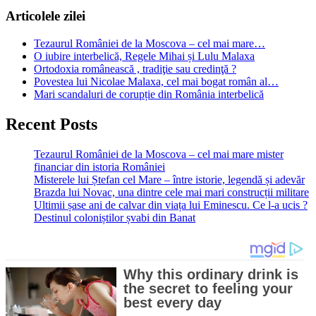
Articolele zilei
Tezaurul României de la Moscova – cel mai mare…
O iubire interbelică, Regele Mihai și Lulu Malaxa
Ortodoxia românească , tradiţie sau credinţă ?
Povestea lui Nicolae Malaxa, cel mai bogat român al…
Mari scandaluri de corupție din România interbelică
Recent Posts
Tezaurul României de la Moscova – cel mai mare mister
financiar din istoria României
Misterele lui Ștefan cel Mare – între istorie, legendă și adevăr
Brazda lui Novac, una dintre cele mai mari construcții militare
Ultimii șase ani de calvar din viața lui Eminescu. Ce l-a ucis ?
Destinul coloniștilor șvabi din Banat