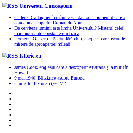
Universul Cunoașterii
Căderea Cartaginei în mâinile vandalilor – momentul care a
condamnat Imperiul Roman de Apus
De ce viteza luminii este limita Universului? Misterul celei
mai importante constante din fizică
Homer și Odiseea – Poetul fără chip, epopeea care ascunde
mistere de aproape trei milenii
Istorie.eu
James Cook, englezul care a descoperit Australia și a murit în
Hawaii
9 mai 1940, Blitzkrieg asupra Europei
Ciuma lui Iustinian (sec.VI)