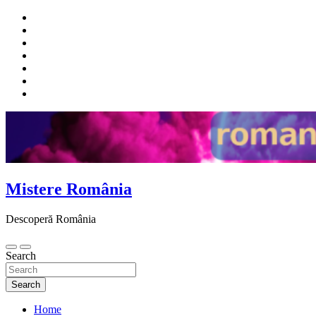
Skip
to
content
Mistere România
Descoperă România
Search
Search
Home