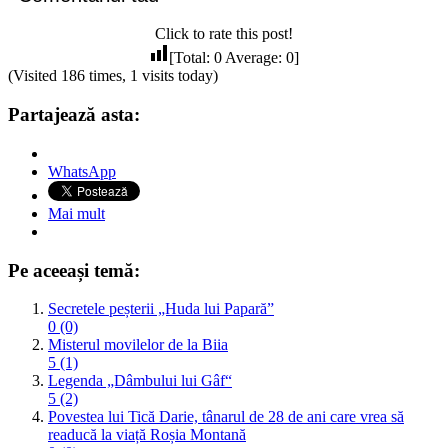
Click to rate this post!
[Total:
0
Average:
0
]
(Visited 186 times, 1 visits today)
Partajează asta:
WhatsApp
Mai mult
Pe aceeași temă:
Secretele peșterii „Huda lui Papară”
0 (0)
Misterul movilelor de la Biia
5 (1)
Legenda „Dâmbului lui Gâf“
5 (2)
Povestea lui Tică Darie, tânarul de 28 de ani care vrea să
readucă la viață Roșia Montană