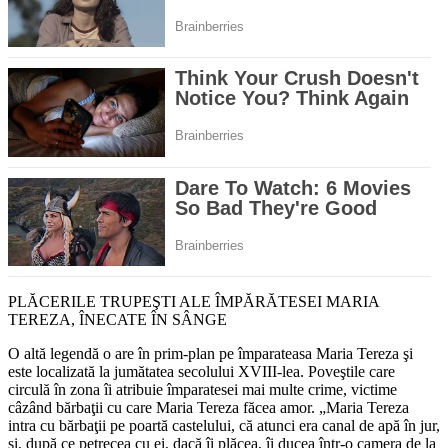
PLĂCERILE TRUPEŞTI ALE ÎMPĂRĂTESEI MARIA
TEREZA, ÎNECATE ÎN SÂNGE
O altă legendă o are în prim-plan pe împarateasa Maria Tereza şi
este localizată la jumătatea secolului XVIII-lea. Poveştile care
circulă în zona îi atribuie împaratesei mai multe crime, victime
câzând bărbaţii cu care Maria Tereza făcea amor. „Maria Tereza
intra cu bărbaţii pe poartă castelului, că atunci era canal de apă în jur,
şi, după ce petrecea cu ei, dacă îi plăcea, îi ducea într-o camera de la