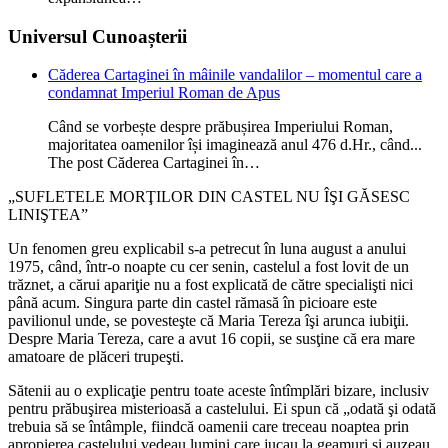
Universul Cunoașterii
Căderea Cartaginei în mâinile vandalilor – momentul care a
condamnat Imperiul Roman de Apus
Când se vorbește despre prăbușirea Imperiului Roman,
majoritatea oamenilor își imaginează anul 476 d.Hr., când...
The post Căderea Cartaginei în…
„SUFLETELE MORŢILOR DIN CASTEL NU ÎŞI GĂSESC
LINIŞTEA”
Un fenomen greu explicabil s-a petrecut în luna august a anului
1975, când, într-o noapte cu cer senin, castelul a fost lovit de un
trăznet, a cărui apariţie nu a fost explicată de către specialişti nici
până acum. Singura parte din castel rămasă în picioare este
pavilionul unde, se povesteşte că Maria Tereza îşi arunca iubiţii.
Despre Maria Tereza, care a avut 16 copii, se susţine că era mare
amatoare de plăceri trupeşti.
Sătenii au o explicaţie pentru toate aceste întîmplări bizare, inclusiv
pentru prăbuşirea misterioasă a castelului. Ei spun că „odată şi odată
trebuia să se întâmple, fiindcă oamenii care treceau noaptea prin
apropierea castelului vedeau lumini care jucau la geamuri şi auzeau