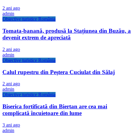
2 ani ago
admin
Obiective turistice România
Tomata-banană, produsă la Stațiunea din Buzău, a
devenit extrem de apreciată
2 ani ago
admin
Obiective turistice România
Calul rupestru din Peştera Cuciulat din Sălaj
2 ani ago
admin
Obiective turistice România
Biserica fortificată din Biertan are cea mai
complicată încuietoare din lume
3 ani ago
admin