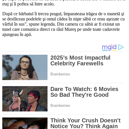
etaj şi îi poftea să între acolo.
După ce bărbatul îi trecea pragul, împarateasa trăgea de o manetă şi
se desfăceau podelele şi omul cădea în nişte săbii ce erau aşezate cu
vârful în sus”, spune legenda. Din camera cu săbii ar fi existat un
tunel care comunica direct cu râul Mureş pe unde toate cadavrele
ajungeau în apă.