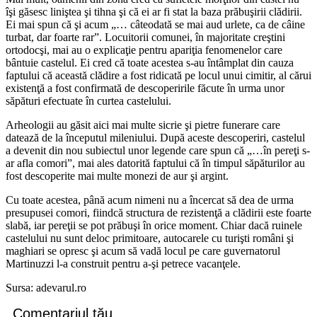
îşi găsesc liniştea şi tihna şi că ei ar fi stat la baza prăbuşirii clădirii.
Ei mai spun că şi acum „… câteodată se mai aud urlete, ca de câine
turbat, dar foarte rar”. Locuitorii comunei, în majoritate creştini
ortodocşi, mai au o explicaţie pentru apariţia fenomenelor care
bântuie castelul. Ei cred că toate acestea s-au întâmplat din cauza
faptului că această clădire a fost ridicată pe locul unui cimitir, al cărui
existenţă a fost confirmată de descoperirile făcute în urma unor
săpături efectuate în curtea castelului.
Arheologii au găsit aici mai multe sicrie şi pietre funerare care
datează de la începutul mileniului. După aceste descoperiri, castelul
a devenit din nou subiectul unor legende care spun că „…în pereţi s-
ar afla comori”, mai ales datorită faptului că în timpul săpăturilor au
fost descoperite mai multe monezi de aur şi argint.
Cu toate acestea, până acum nimeni nu a încercat să dea de urma
presupusei comori, fiindcă structura de rezistenţă a clădirii este foarte
slabă, iar pereţii se pot prăbuşi în orice moment. Chiar dacă ruinele
castelului nu sunt deloc primitoare, autocarele cu turişti români şi
maghiari se opresc şi acum să vadă locul pe care guvernatorul
Martinuzzi l-a construit pentru a-şi petrece vacanţele.
Sursa: adevarul.ro
Comentariul tău