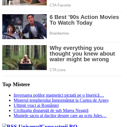
Top Mistere
Inversarea polilor magnetici pictată pe o biserică…
Misterul templierului înmormântat la Curtea de Argeș
Ultimii vraci ai României
Civilizația disparută de sub Marea Neagră
Muntele sacru al dacilor despre care au scris Jules…
UniversulCunoașterii.RO