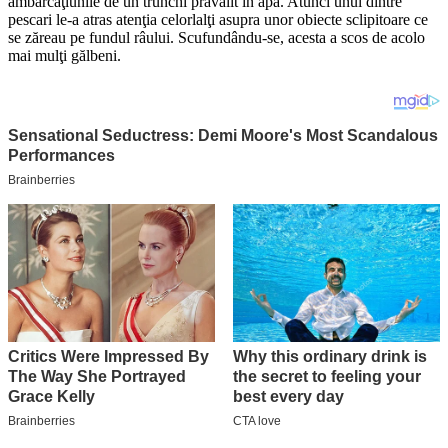
ambarcaţiunile de un trunchi prăvălit în apă. Atunci unul dintre
pescari le-a atras atenţia celorlalţi asupra unor obiecte sclipitoare ce
se zăreau pe fundul râului. Scufundându-se, acesta a scos de acolo
mai mulţi gălbeni.