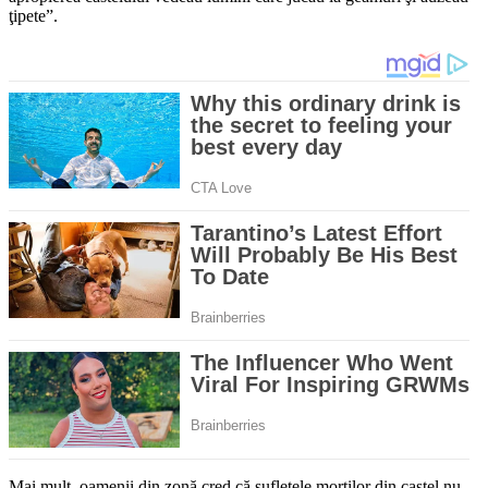
ţipete”.
Mai mult, oamenii din zonă cred că sufletele morţilor din castel nu