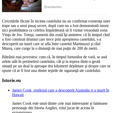
Cercetările făcute în incinta castelului nu au confirmat existenţa unei
trape sau a unui pasaj secret, după cum nu a fost demonstrată istoric
nici posibilitatea ca celebra împărăteasă să fi vizitat vreaodată zona
Vinţu de Jos. Totuşi, oamenii din zonă îşi amintesc că în timpul cînd
a fost construit drumul care trece prin apropierea castelului, s-a
descoperit un tunel care se afla între castelul Martinuzzi şi râul
Mureş, care curge la o distanţă de mai puţin de 200 de metri.
Bătrânii mai povestesc cum că, în timpul furtunilor de vară, se aud
urlete atât în perimetrul castelului, cât şi la ieşirea dintr-o grotă
situată pe un deal la aproape doi kilometri depărtare şi despre care se
spune că ar fi fost una dintre ieşirile de siguranţă ale castelului.
Istorie.eu
James Cook, englezul care a descoperit Australia și a murit în
Hawaii
James Cook este unul dintre cele mai interesante și faimoase
personaje din Istoria Angliei, rolul jucat de acesta în
expansiunea…