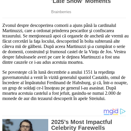
Zvonul despre descoperirea comorii a ajuns până la cardinalul
Martinuzzi, care a ordonat prinderea pescarilor şi confiscarea
tezaurului. Se menţionează apoi că organele de anchetă ale vremii au
făcut cercetări la faţa locului, descoperind în bolta subterană alte
câteva mii de gălbeni. După aceea Martinuzzi şi-a cumpărat o serie
de domenii, construind şi frumosul castel de la Vinţu de Jos. Vestea
despre fabuloasele averi pe care le deţinea Martinuzzi a fost una
dintre cauzele ce i-au adus acestuia moartea.
Se povesteşte că în lună decembrie a anului 1551 la reşedinţa
guvernatorului a venit în vizită generalul spaniol Castaldo, omul de
încredere al împăratului Ferdinand de Habsburg, şi că, într-o noapte,
un grup de soldaţi ce-l însoţeau pe general l-au asasinat. După
moartea acestuia castelul a fost jefuit, gasindu-se numai 2.000 de
monede de aur din tezaurul descoperit în apele Streiului.