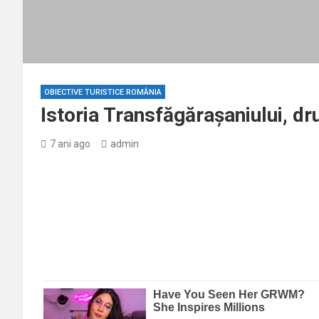
OBIECTIVE TURISTICE ROMÂNIA
Istoria Transfăgărașaniului, dr
7 ani ago
admin