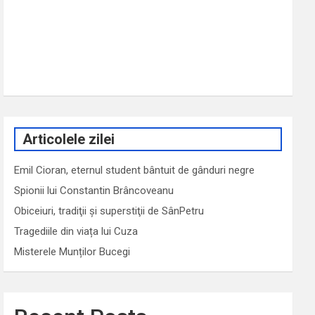
Articolele zilei
Emil Cioran, eternul student bântuit de gânduri negre
Spionii lui Constantin Brâncoveanu
Obiceiuri, tradiţii şi superstiţii de SânPetru
Tragediile din viața lui Cuza
Misterele Munților Bucegi