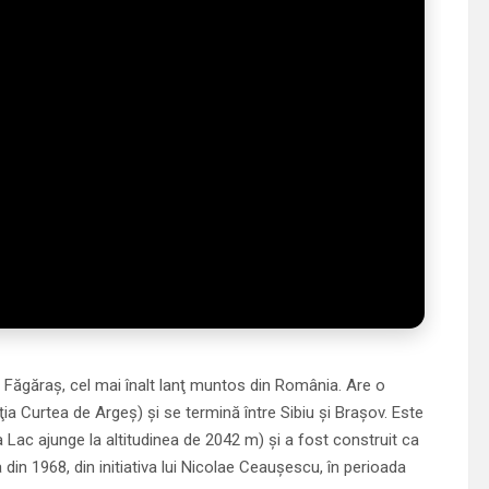
 Făgăraş, cel mai înalt lanţ muntos din România. Are o
ţia Curtea de Argeş) şi se termină între Sibiu şi Braşov. Este
a Lac ajunge la altitudinea de 2042 m) şi a fost construit ca
din 1968, din initiativa lui Nicolae Ceauşescu, în perioada