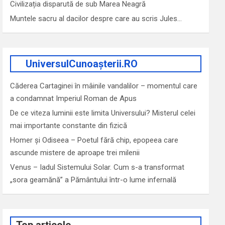
Civilizația disparută de sub Marea Neagră
Muntele sacru al dacilor despre care au scris Jules…
UniversulCunoașterii.RO
Căderea Cartaginei în mâinile vandalilor – momentul care
a condamnat Imperiul Roman de Apus
De ce viteza luminii este limita Universului? Misterul celei
mai importante constante din fizică
Homer și Odiseea – Poetul fără chip, epopeea care
ascunde mistere de aproape trei milenii
Venus – Iadul Sistemului Solar. Cum s-a transformat
„sora geamănă” a Pământului într-o lume infernală