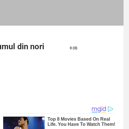
umul din nori
0 (0)