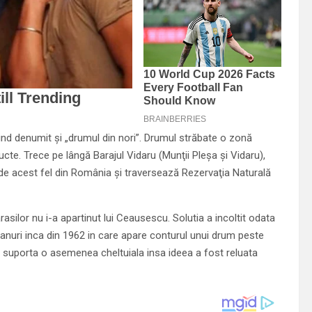
ind denumit şi „drumul din nori”. Drumul străbate o zonă
te. Trece pe lângă Barajul Vidaru (Munţii Pleşa şi Vidaru),
e acest fel din România şi traversează Rezervaţia Naturală
asilor nu i-a apartinut lui Ceausescu. Solutia a incoltit odata
planuri inca din 1962 in care apare conturul unui drum peste
u suporta o asemenea cheltuiala insa ideea a fost reluata