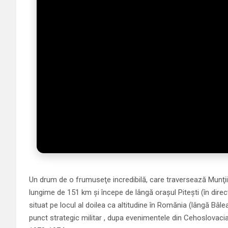
Un drum de o frumuseţe incredibilă, care traversează Munţii
lungime de 151 km şi începe de lângă oraşul Piteşti (în direc
situat pe locul al doilea ca altitudine în Romănia (lângă Bâle
punct strategic militar , dupa evenimentele din Cehoslovacia 