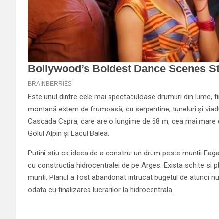
Este unul dintre cele mai spectaculoase drumuri din lume, fi
montană extem de frumoasă, cu serpentine, tuneluri şi viaduc
Cascada Capra, care are o lungime de 68 m, cea mai mare d
Golul Alpin şi Lacul Bâlea.
Putini stiu ca ideea de a construi un drum peste muntii Fagar
cu constructia hidrocentralei de pe Arges. Exista schite si 
munti. Planul a fost abandonat intrucat bugetul de atunci n
odata cu finalizarea lucrarilor la hidrocentrala.