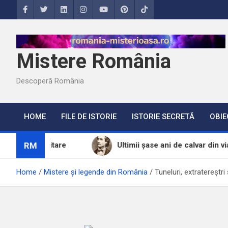
Skip
to
content
Mistere România
Descoperă România
HOME
FILE DE ISTORIE
ISTORIE SECRETĂ
OBIE
RM
itare
Ultimii șase ani de calvar din viața lui Emines
Home
Mistere și legende din România
Tuneluri, extratereștr