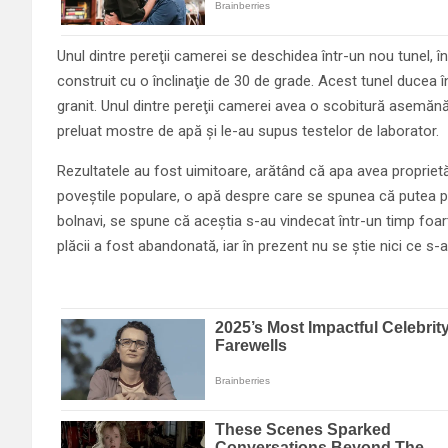
Unul dintre pereţii camerei se deschidea în­tr-un nou tunel, în
construit cu o înclinaţie de 30 de grade. Acest tunel ducea î
granit. Unul dintre pereţii camerei avea o scobitură asemă­năt
preluat mostre de apă şi le-au supus testelor de laborator.
Rezultatele au fost uimitoare, arătând că apa avea proprietă
poveştile populare, o apă des­pre care se spunea că putea pr
bolnavi, se spune că aceştia s-au vindecat într-un timp foar
plăcii a fost aban­donată, iar în prezent nu se ştie nici ce s