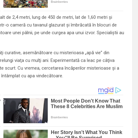
alt de 2,4 metri, lung de 450 de metri, lat de 1,60 metri şi
ntr-o cameră cu ta­vanul glazurat şi îmbrăcată în blocuri de
oare unei pâlnii, pe unde curgea apa unui izvor. Specialiştii au
ţi curative, asemănătoare cu mis­terioasa „apă vie” din
elungi viaţa cu mulţi ani. Experi­mentată ca leac pe câţiva
te scurt. Cu vremea, cercetarea încăperilor misterioase şi a
-a întâm­plat cu apa vindecătoare.