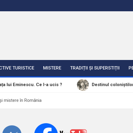
CTIVE TURISTICE
MISTERE
TRADIȚII ȘI SUPERSTIȚII
P
cu. Ce l-a ucis ?
Destinul coloniștilor șvabi din Ba
i și mistere în România