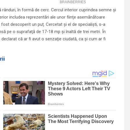
rânduri, în formă de cerc. Cercul interior cu­prindea semne şi
terior includea reprezentări ale unor fiinţe asemănătoare
a fost descoperit un puţ. Cercetat şi el de specialişti, s-a
nsă pe o suprafaţă de 17-18 mp şi înaltă de trei metri. În
declarat că ar fi avut o senzaţie ciudată, ca şi cum ar fi
ii