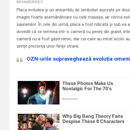
Placa in­cludea şi un ansamblu de simboluri aşezate pe două 
imagini foarte ase­mă­nă­toare cu cele mayaşe, iar cercul ex
saurienilor. În cele din urmă, placa a fost ridicată şi sub ea 
dovedit că se termina într-o cameră cu pereţi din granit, înti
cameră nu a fost găsit nimic, dar cei care au intrat acolo au 
simţit prezenţa unor fiinţe stranii.
OZN-urile supraveghează evoluția omenir