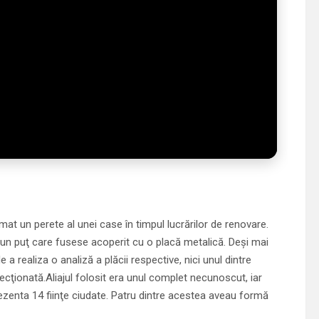
at un perete al unei case în timpul lucră­rilor de renovare.
 un puţ care fu­sese acoperit cu o placă meta­lică. Deşi mai
a realiza o ana­li­ză a plăcii res­pective, nici unul din­tre
cţio­na­tă.Aliajul fo­losit era unul complet ne­cunoscut, iar
ezenta 14 fiinţe ciu­date. Patru din­tre acestea aveau formă