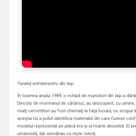
Tunelul extraterestru din Iaşi
În toamna anului 1989, o echipă de muncitori din Iaşi a dărâm
Din­co­lo de mormanul de cără­mizi, au descoperit, cu uimire,
mulţi cer­cetători au fost che­maţi la faţa locului, cu scopul de 
aceştia nu a putut identifica ma­terialul din care fusese confe
modelul reprezentat pe placă era şi el foarte deo­sebit. El pr
umanoidă, dar semănau cu nişte ro­boţi.