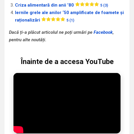
Criza alimentară din anii ’80
5 (3)
Iernile grele ale anilor ‘50 amplificate de foamete și
raționalizări
5 (1)
Dacă ți-a plăcut articolul ne poți urmări pe
Facebook
,
pentru alte noutăți.
Înainte de a accesa YouTube