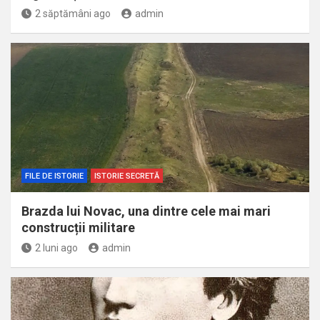
2 săptămâni ago
admin
FILE DE ISTORIE
ISTORIE SECRETĂ
Brazda lui Novac, una dintre cele mai mari
construcții militare
2 luni ago
admin