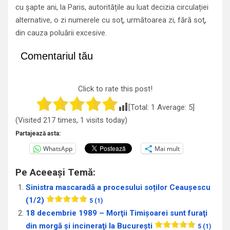
cu șapte ani, la Paris, autoritățile au luat decizia circulației
alternative, o zi numerele cu soţ, următoarea zi, fără soţ,
din cauza poluării excesive.
Comentariul tău
Click to rate this post!
[Total:
1
Average:
5
]
(Visited 217 times, 1 visits today)
Partajează asta:
WhatsApp
Mai mult
Pe Aceeași Temă:
Sinistra mascaradă a procesului soților Ceaușescu
(1/2)
5 (1)
18 decembrie 1989 – Morţii Timişoarei sunt furaţi
din morgă şi incineraţi la Bucureşti
5 (1)