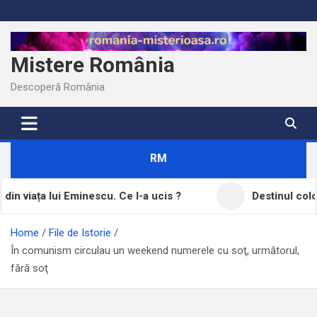
Skip
to
content
Mistere România
Descoperă România
RM
minescu. Ce l-a ucis ?
Destinul coloniștilor șvabi di
Home
File de Istorie
În comunism circulau un weekend numerele cu soţ, următorul,
fără soţ