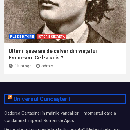
FILE DE ISTORIE
ISTORIE SECRETĂ
Ultimii șase ani de calvar din viața lui
Eminescu. Ce l-a ucis ?
2 luni ago
admin
Universul Cunoașterii
Căderea Cartaginei în mâinile vandalilor – momentul care a
condamnat Imperiul Roman de Apus
De ce viteza luminii este limita Universului? Misterul celei mai