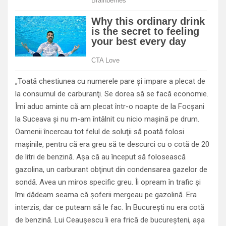
„Toată chestiunea cu numerele pare şi impare a plecat de
la consumul de carburanţi. Se dorea să se facă economie.
Îmi aduc aminte că am plecat într-o noapte de la Focşani
la Suceava şi nu m-am întâlnit cu nicio maşină pe drum.
Oamenii încercau tot felul de soluţii să poată folosi
maşinile, pentru că era greu să te descurci cu o cotă de 20
de litri de benzină. Aşa că au început să folosească
gazolina, un carburant obţinut din condensarea gazelor de
sondă. Avea un miros specific greu. Îi opream în trafic şi
îmi dădeam seama că şoferii mergeau pe gazolină. Era
interzis, dar ce puteam să le fac. În Bucureşti nu era cotă
de benzină. Lui Ceauşescu îi era frică de bucureşteni, aşa