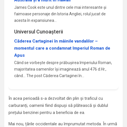
Australia și a murit în Hawaii
James Cook este unul dintre cele mai interesante și
faimoase personaje din Istoria Angliei, rolul jucat de
acesta în expansiunea…
Universul Cunoașterii
Căderea Cartaginei în mâinile vandalilor –
momentul care a condamnat Imperiul Roman de
Apus
Când se vorbește despre prăbușirea Imperiului Roman,
majoritatea oamenilor își imaginează anul 476 d.Hr.,
când... The post Căderea Cartaginei în…
În acea perioadă s-a dezvoltat din plin și traficul cu
carburanți, oamenii fiind dispuși să plătească și dublul
prețului benzinei pentru a beneficia de ea.
Mai nou, țările occidentale au împrumutat metoda. În urmă