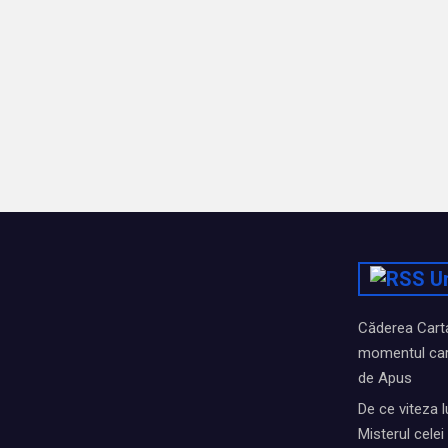
U
Căderea Cartag
momentul car
de Apus
De ce viteza l
Misterul cele