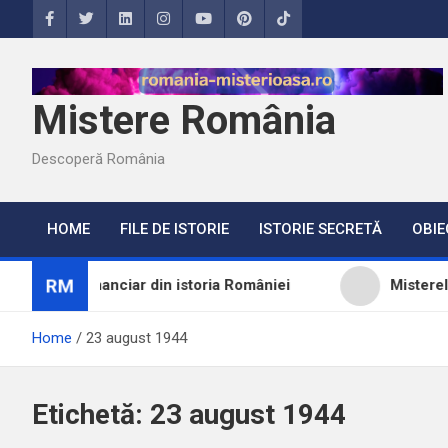
Skip
to
content
Mistere România
Descoperă România
HOME
FILE DE ISTORIE
ISTORIE SECRETĂ
OBIE
RM
ster financiar din istoria României
Misterele lui 
Home
23 august 1944
Etichetă:
23 august 1944