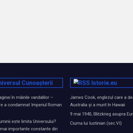
niversul Cunoașterii
Istorie.eu
inei în mâinile vandalilor –
James Cook, englezul care a de
e a condamnat Imperiul Roman
Australia și a murit în Hawaii
9 mai 1940, Blitzkrieg asupra Eu
uminii este limita Universului?
Ciuma lui Iustinian (sec.VI)
i mai importante constante din