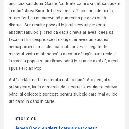
unui caz sau două. Spune: ‘cu toate că ni s-a dat să ducem
la mănăstirea Bixad tot ceea ce era în biserica de acolo,
m-am ferit ca nu cumva să pun mâna pe ceva și să
distrug’. Sunt multe povești în jurul acestui personaj
absolut fabulos și cred că dacă cineva ar avea ideea să
facă un film despre acest călugăr, ar avea un succes
nemaipomenit, mai ales că toate poveștile legate de
misterul, viața misterioasă a acestui călugăr, sunt reale și
în tradiția populară au rămas până în ziua de astăzi”, a mai
spus Felician Pop.
Astăzi clădirea falansterului este o ruină. Acoperișul se
prăbușește, iar în camerele de la parter sunt ținute câteva
bănci și obiecte bisericești pentru slujbele care mai au loc
din când în când în curte.
Istorie.eu
James Cook, englezul care a descoperit