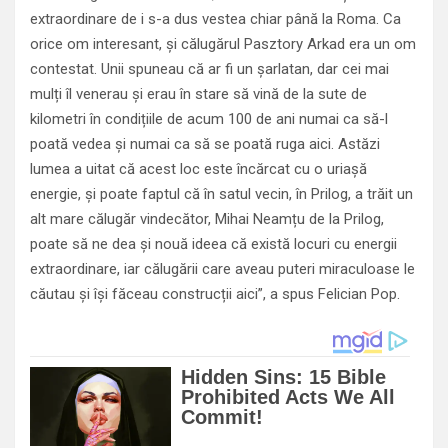
extraordinare de i s-a dus vestea chiar până la Roma. Ca
orice om interesant, și călugărul Pasztory Arkad era un om
contestat. Unii spuneau că ar fi un șarlatan, dar cei mai
mulți îl venerau și erau în stare să vină de la sute de
kilometri în condițiile de acum 100 de ani numai ca să-l
poată vedea și numai ca să se poată ruga aici. Astăzi
lumea a uitat că acest loc este încărcat cu o uriașă
energie, și poate faptul că în satul vecin, în Prilog, a trăit un
alt mare călugăr vindecător, Mihai Neamțu de la Prilog,
poate să ne dea și nouă ideea că există locuri cu energii
extraordinare, iar călugării care aveau puteri miraculoase le
căutau și își făceau construcții aici”, a spus Felician Pop.