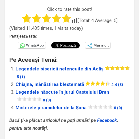
Click to rate this post!
[Total:
4
Average:
5
]
(Visited 11.435 times, 1 visits today)
Partajează asta:
WhatsApp
Mai mult
Pe Aceeași Temă:
Legendele bisericii netencuite din Acâș
5 (1)
Chiajna, mânăstirea blestemată
4.4 (8)
Legendele născute în jurul Castelului Bran
0 (0)
Misterele piramidelor de la Șona
0 (0)
Dacă ți-a plăcut articolul ne poți urmări pe
Facebook
,
pentru alte noutăți.