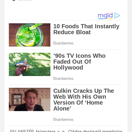
FALANSTÉR, falanstere, s. n. Clădire desti­nată membrilor