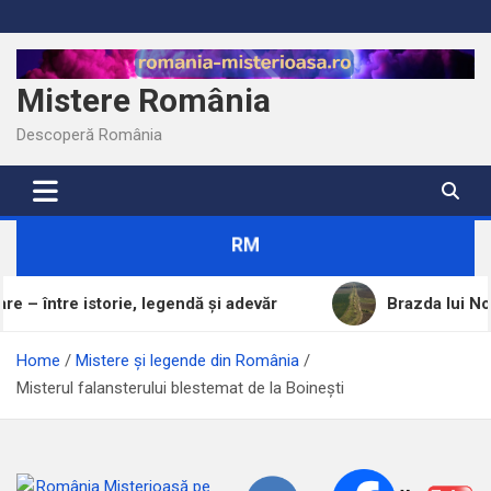
Skip
to
content
Mistere România
Descoperă România
RM
rie, legendă și adevăr
Brazda lui Novac, una dintre
Home
Mistere și legende din România
Misterul falansterului blestemat de la Boinești