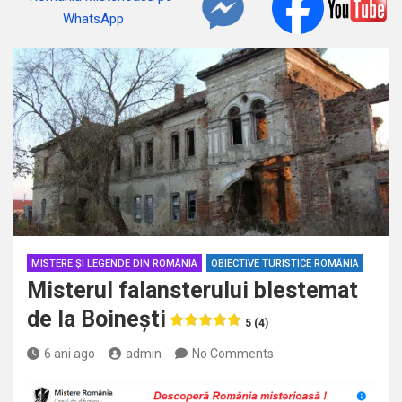
MISTERE ȘI LEGENDE DIN ROMÂNIA
OBIECTIVE TURISTICE ROMÂNIA
Misterul falansterului blestemat
de la Boinești
5 (4)
6 ani ago
admin
No Comments