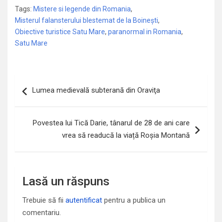
Tags:
Mistere si legende din Romania
,
Misterul falansterului blestemat de la Boinești
,
Obiective turistice Satu Mare
,
paranormal in Romania
,
Satu Mare
Navigare
Lumea medievală subterană din Oraviţa
în
articole
Povestea lui Tică Darie, tânarul de 28 de ani care
vrea să readucă la viață Roșia Montană
Lasă un răspuns
Trebuie să fii
autentificat
pentru a publica un
comentariu.