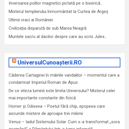
Inversarea polilor magnetici pictată pe o biserică…
Misterul templierului înmormântat la Curtea de Argeș
Ultimii vraci ai României
Civilizația disparută de sub Marea Neagră
Muntele sacru al dacilor despre care au scris Jules…
UniversulCunoașterii.RO
Căderea Cartaginei în mâinile vandalilor – momentul care a
condamnat Imperiul Roman de Apus
De ce viteza luminii este limita Universului? Misterul celei
mai importante constante din fizică
Homer și Odiseea – Poetul fără chip, epopeea care
ascunde mistere de aproape trei milenii
Venus – Iadul Sistemului Solar. Cum s-a transformat „sora
geamănă” a Pământului într-o lume infernală