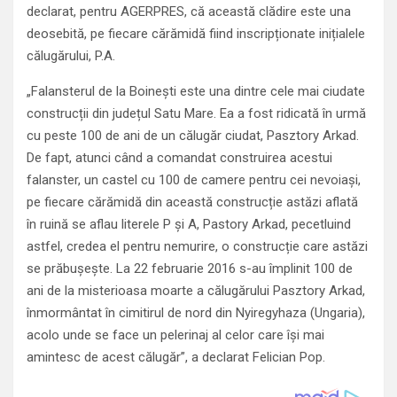
declarat, pentru AGERPRES, că această clădire este una
deosebită, pe fiecare cărămidă fiind inscripționate inițialele
călugărului, P.A.
„Falansterul de la Boinești este una dintre cele mai ciudate
construcții din județul Satu Mare. Ea a fost ridicată în urmă
cu peste 100 de ani de un călugăr ciudat, Pasztory Arkad.
De fapt, atunci când a comandat construirea acestui
falanster, un castel cu 100 de camere pentru cei nevoiași,
pe fiecare cărămidă din această construcție astăzi aflată
în ruină se aflau literele P și A, Pastory Arkad, pecetluind
astfel, credea el pentru nemurire, o construcție care astăzi
se prăbușește. La 22 februarie 2016 s-au împlinit 100 de
ani de la misterioasa moarte a călugărului Pasztory Arkad,
înmormântat în cimitirul de nord din Nyiregyhaza (Ungaria),
acolo unde se face un pelerinaj al celor care își mai
amintesc de acest călugăr”, a declarat Felician Pop.