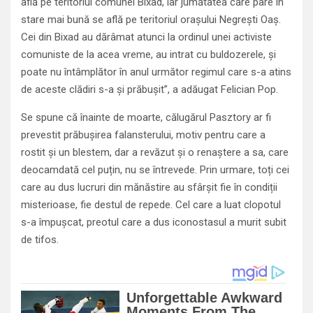
află pe teritoriul comunei Bixad, iar jumătatea care pare în
stare mai bună se află pe teritoriul orașului Negrești Oaș.
Cei din Bixad au dărâmat atunci la ordinul unei activiste
comuniste de la acea vreme, au intrat cu buldozerele, și
poate nu întâmplător în anul următor regimul care s-a atins
de aceste clădiri s-a și prăbușit”, a adăugat Felician Pop.
Se spune că înainte de moarte, călugărul Pasztory ar fi
prevestit prăbușirea falansterului, motiv pentru care a
rostit și un blestem, dar a revăzut și o renaștere a sa, care
deocamdată cel puțin, nu se întrevede. Prin urmare, toți cei
care au dus lucruri din mănăstire au sfârșit fie în condiții
misterioase, fie destul de repede. Cel care a luat clopotul
s-a împușcat, preotul care a dus iconostasul a murit subit
de tifos.