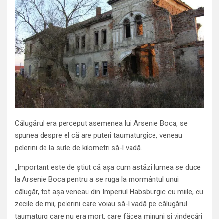
Călugărul era perceput asemenea lui Arsenie Boca, se
spunea despre el că are puteri taumaturgice, veneau
pelerini de la sute de kilometri să-l vadă.
„Important este de știut că așa cum astăzi lumea se duce
la Arsenie Boca pentru a se ruga la mormântul unui
călugăr, tot așa veneau din Imperiul Habsburgic cu miile, cu
zecile de mii, pelerini care voiau să-l vadă pe călugărul
taumaturg care nu era mort, care făcea minuni și vindecări