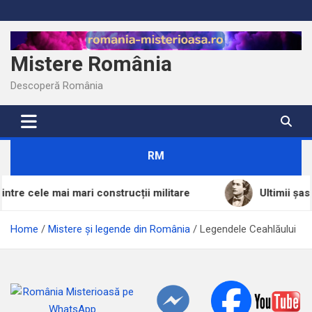
Skip
to
content
Mistere România
Descoperă România
RM
mari construcții militare
Ultimii șase ani de calvar
Home
Mistere și legende din România
Legendele Ceahlăului