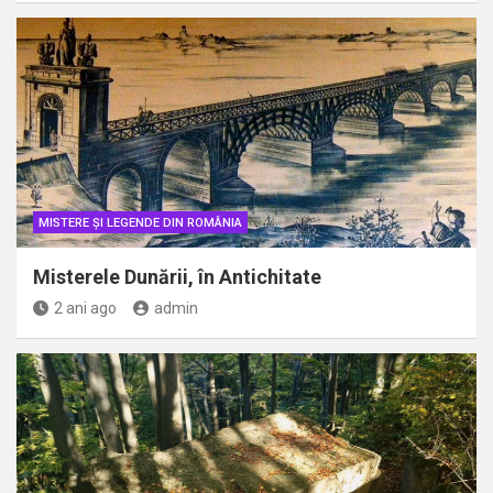
MISTERE ȘI LEGENDE DIN ROMÂNIA
Misterele Dunării, în Antichitate
2 ani ago
admin