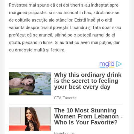
Povestea mai spune că cei doi tineri s-au îndreptat spre
marginea prăpastiei şi s-au aruncat în hău, zdrobindu-se
de colţurile ascuţite ale stâncilor. Există însă şi o altă
variantă despre finalul poveştii. Lisandru şi fata doar s-au
prefăcut că se aruncă, sărind pe o potecă numai de el
ştiută, plecând în lume. Şi au trăit cu averi mai puţine, dar
cu dragoste multă şi fericire.