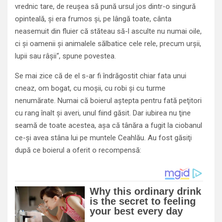
vrednic tare, de reuşea să pună ursul jos dintr-o singură
opinteală, şi era frumos şi, pe lângă toate, cânta
neasemuit din fluier că stăteau să-l asculte nu numai oile,
ci şi oamenii şi animalele sălbatice cele rele, precum urşii,
lupii sau râşii“, spune povestea.
Se mai zice că de el s-ar fi îndrăgostit chiar fata unui
cneaz, om bogat, cu moşii, cu robi și cu turme
nenumărate. Numai că boierul aştepta pentru fată peţitori
cu rang înalt şi averi, unul fiind găsit. Dar iubirea nu ţine
seamă de toate acestea, așa că tânăra a fugit la ciobanul
ce-şi avea stâna lui pe muntele Ceahlău. Au fost găsiţi
după ce boierul a oferit o recompensă: