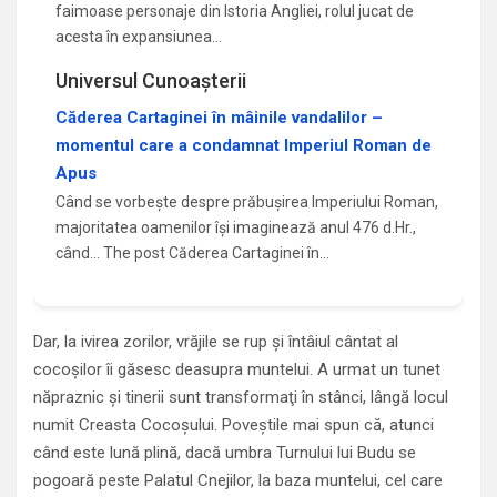
faimoase personaje din Istoria Angliei, rolul jucat de
acesta în expansiunea…
Universul Cunoașterii
Căderea Cartaginei în mâinile vandalilor –
momentul care a condamnat Imperiul Roman de
Apus
Când se vorbește despre prăbușirea Imperiului Roman,
majoritatea oamenilor își imaginează anul 476 d.Hr.,
când... The post Căderea Cartaginei în…
Dar, la ivirea zorilor, vrăjile se rup şi întâiul cântat al
cocoşilor îi găsesc deasupra muntelui. A urmat un tunet
năpraznic şi tinerii sunt transformaţi în stânci, lângă locul
numit Creasta Cocoşului. Poveştile mai spun că, atunci
când este lună plină, dacă umbra Turnului lui Budu se
pogoară peste Palatul Cnejilor, la baza muntelui, cel care