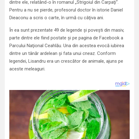
dintre ele, relatând-o în romanul „Strigoiul din Carpaţi“.
Pentru a nu se pierde, profesorul doctor în istorie Daniel
Dieaconu a scris o carte, în urmă cu câţiva ani.
În ea sunt prezentate 49 de legende şi poveşti din masiv,
parte dintre ele fiind postate şi pe pagina de Facebook a
Parcului Naţional Ceahlău. Una din acestea evocă iubirea
dintre un tânăr ardelean şi fata unui cneaz. Conform
legendei, Lisandru era un crescător de animale, ajuns pe
aceste meleaguri.