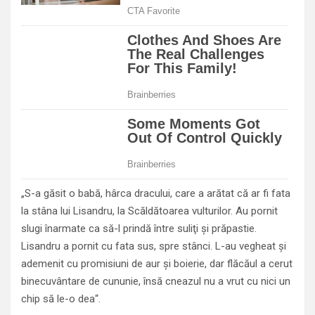
„S-a găsit o babă, hârca dracului, care a arătat că ar fi fata
la stâna lui Lisandru, la Scăldătoarea vulturilor. Au pornit
slugi înarmate ca să-l prindă între suliţi şi prăpastie.
Lisandru a pornit cu fata sus, spre stânci. L-au vegheat şi
ademenit cu promisiuni de aur şi boierie, dar flăcăul a cerut
binecuvântare de cununie, însă cneazul nu a vrut cu nici un
chip să le-o dea“.