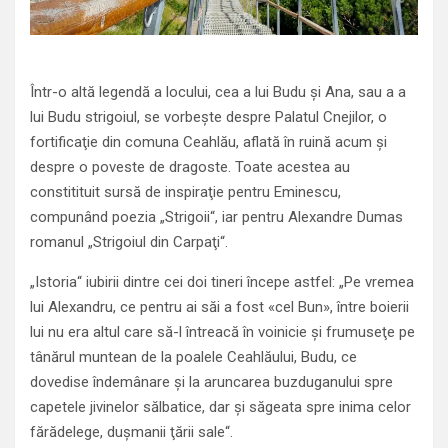
Într-o altă legendă a locului, cea a lui Budu şi Ana, sau a a
lui Budu strigoiul, se vorbeşte despre Palatul Cnejilor, o
fortificaţie din comuna Ceahlău, aflată în ruină acum şi
despre o poveste de dragoste. Toate acestea au
constitituit sursă de inspiraţie pentru Eminescu,
compunând poezia „Strigoii“, iar pentru Alexandre Dumas
romanul „Strigoiul din Carpaţi“.
„Istoria“ iubirii dintre cei doi tineri începe astfel: „Pe vremea
lui Alexandru, ce pentru ai săi a fost «cel Bun», între boierii
lui nu era altul care să-l întreacă în voinicie şi frumuseţe pe
tânărul muntean de la poalele Ceahlăului, Budu, ce
dovedise îndemânare şi la aruncarea buzduganului spre
capetele jivinelor sălbatice, dar şi săgeata spre inima celor
fărădelege, duşmanii ţării sale“.