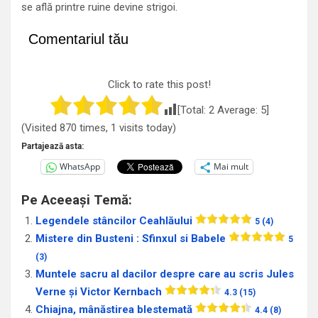
se află printre ruine devine strigoi.
Comentariul tău
Click to rate this post!
[Total:
2
Average:
5
]
(Visited 870 times, 1 visits today)
Partajează asta:
WhatsApp
Mai mult
Pe Aceeași Temă:
Legendele stâncilor Ceahlăului
5 (4)
Mistere din Busteni : Sfinxul si Babele
5
(3)
Muntele sacru al dacilor despre care au scris Jules
Verne și Victor Kernbach
4.3 (15)
Chiajna, mânăstirea blestemată
4.4 (8)