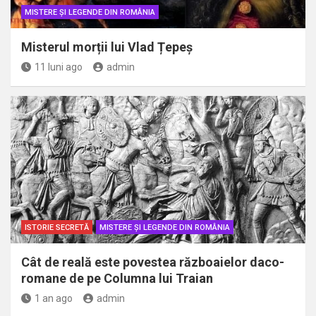
MISTERE ȘI LEGENDE DIN ROMÂNIA
Misterul morții lui Vlad Țepeș
11 luni ago
admin
ISTORIE SECRETĂ
MISTERE ȘI LEGENDE DIN ROMÂNIA
Cât de reală este povestea războaielor daco-
romane de pe Columna lui Traian
1 an ago
admin