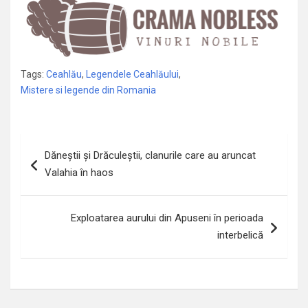
Tags:
Ceahlău
,
Legendele Ceahlăului
,
Mistere si legende din Romania
Navigare
Dăneştii și Drăculeştii, clanurile care au aruncat
în
Valahia în haos
articole
Exploatarea aurului din Apuseni în perioada
interbelică