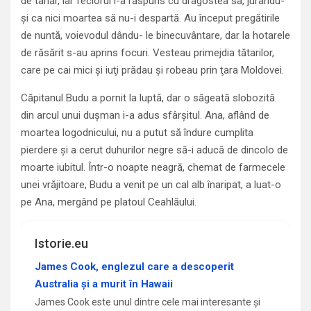
de tânăr, iar feciorul i-a răspuns cu dragostea sa, jurându-
şi ca nici moartea să nu-i despartă. Au început pregătirile
de nuntă, voievodul dându- le binecuvântare, dar la hotarele
de răsărit s-au aprins focuri. Vesteau primejdia tătarilor,
care pe cai mici şi iuţi prădau şi robeau prin ţara Moldovei.
Căpitanul Budu a pornit la luptă, dar o săgeată slobozită
din arcul unui duşman i-a adus sfârşitul. Ana, aflând de
moartea logodnicului, nu a putut să îndure cumplita
pierdere şi a cerut duhurilor negre să-i aducă de dincolo de
moarte iubitul. Într-o noapte neagră, chemat de farmecele
unei vrăjitoare, Budu a venit pe un cal alb înaripat, a luat-o
pe Ana, mergând pe platoul Ceahlăului.
Istorie.eu
James Cook, englezul care a descoperit
Australia și a murit în Hawaii
James Cook este unul dintre cele mai interesante și