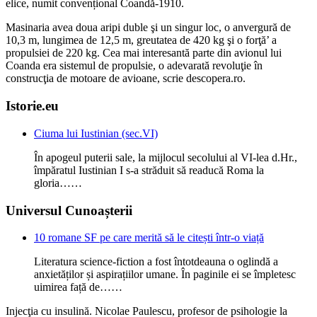
elice, numit convențional Coandă-1910.
Masinaria avea doua aripi duble şi un singur loc, o anvergură de
10,3 m, lungimea de 12,5 m, greutatea de 420 kg şi o forţă’ a
propulsiei de 220 kg. Cea mai interesantă parte din avionul lui
Coanda era sistemul de propulsie, o adevarată revoluţie în
construcţia de motoare de avioane, scrie descopera.ro.
Istorie.eu
Ciuma lui Iustinian (sec.VI)
În apogeul puterii sale, la mijlocul secolului al VI-lea d.Hr.,
împăratul Iustinian I s-a străduit să readucă Roma la
gloria……
Universul Cunoașterii
10 romane SF pe care merită să le citești într-o viață
Literatura science-fiction a fost întotdeauna o oglindă a
anxietăților și aspirațiilor umane. În paginile ei se împletesc
uimirea față de……
Injecţia cu insulină. Nicolae Paulescu, profesor de psihologie la