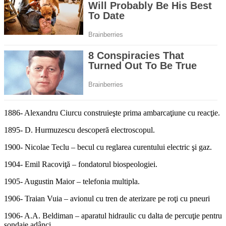
1886- Alexandru Ciurcu construieşte prima ambarcaţiune cu reacţie.
1895- D. Hurmuzescu descoperă electroscopul.
1900- Nicolae Teclu – becul cu reglarea curentului electric şi gaz.
1904- Emil Racoviţă – fondatorul biospeologiei.
1905- Augustin Maior – telefonia multipla.
1906- Traian Vuia – avionul cu tren de aterizare pe roţi cu pneuri
1906- A.A. Beldiman – aparatul hidraulic cu dalta de percuţie pentru
sondaje adânci.