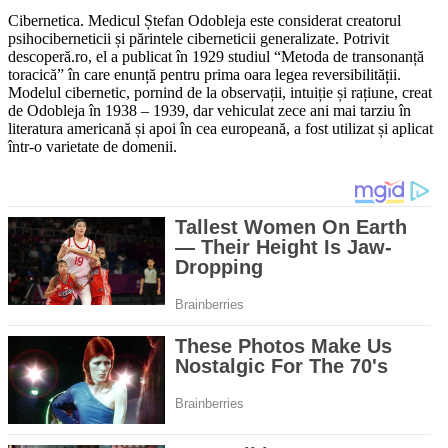
Cibernetica. Medicul Ștefan Odobleja este considerat creatorul
psihociberneticii și părintele ciberneticii generalizate. Potrivit
descoperă.ro, el a publicat în 1929 studiul “Metoda de transonanță
toracică” în care enunță pentru prima oara legea reversibilității.
Modelul cibernetic, pornind de la observații, intuiție și rațiune, creat
de Odobleja în 1938 – 1939, dar vehiculat zece ani mai tarziu în
literatura americană și apoi în cea europeană, a fost utilizat și aplicat
într-o varietate de domenii.