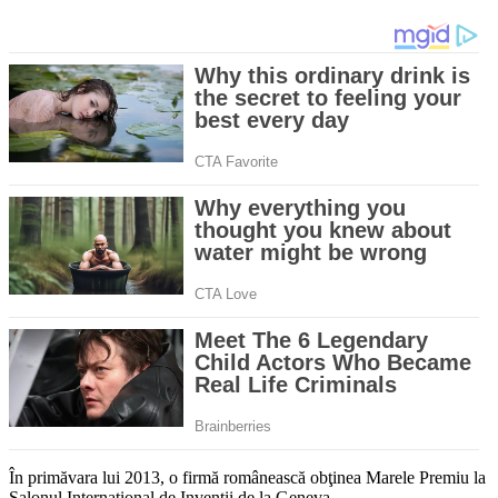
În primăvara lui 2013, o firmă românească obţinea Marele Premiu la
Salonul Internaţional de Invenţii de la Geneva.