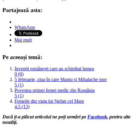
Partajează asta:
WhatsApp
Mai mult
Pe aceeași temă:
Invenții românești care au schimbat lumea
0 (0)
5 februarie, ziua în care Maniu și Mihalache mor
5 (1)
Povestea primei femei medic din România
5 (1)
Femeile din viața lui Ștefan cel Mare
4.5 (13)
Dacă ți-a plăcut articolul ne poți urmări pe
Facebook
, pentru alte
noutăți.