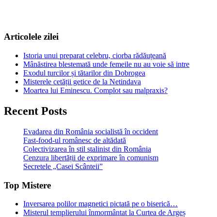
Articolele zilei
Istoria unui preparat celebru, ciorba rădăuțeană
Mânăstirea blestemată unde femeile nu au voie să intre
Exodul turcilor și tătarilor din Dobrogea
Misterele cetății getice de la Netindava
Moartea lui Eminescu. Complot sau malpraxis?
Recent Posts
Evadarea din România socialistă în occident
Fast-food-ul românesc de altădată
Colectivizarea în stil stalinist din România
Cenzura libertății de exprimare în comunism
Secretele „Casei Scânteii”
Top Mistere
Inversarea polilor magnetici pictată pe o biserică…
Misterul templierului înmormântat la Curtea de Argeș