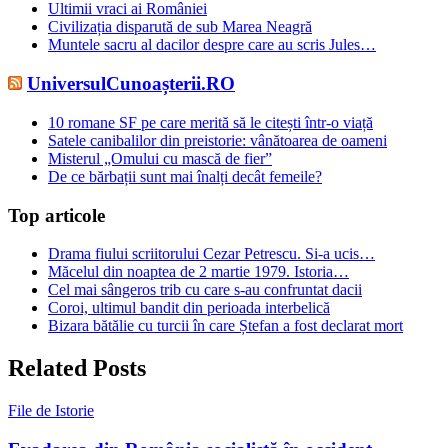
Ultimii vraci ai României
Civilizația disparută de sub Marea Neagră
Muntele sacru al dacilor despre care au scris Jules…
UniversulCunoașterii.RO
10 romane SF pe care merită să le citești într-o viață
Satele canibalilor din preistorie: vânătoarea de oameni
Misterul „Omului cu mască de fier”
De ce bărbații sunt mai înalți decât femeile?
Top articole
Drama fiului scriitorului Cezar Petrescu. Si-a ucis…
Măcelul din noaptea de 2 martie 1979. Istoria…
Cel mai sângeros trib cu care s-au confruntat dacii
Coroi, ultimul bandit din perioada interbelică
Bizara bătălie cu turcii în care Ștefan a fost declarat mort
Related Posts
File de Istorie