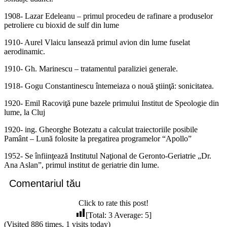
1908- Lazar Edeleanu – primul procedeu de rafinare a produselor
petroliere cu bioxid de sulf din lume
1910- Aurel Vlaicu lansează primul avion din lume fuselat
aerodinamic.
1910- Gh. Marinescu – tratamentul paraliziei generale.
1918- Gogu Constantinescu întemeiaza o nouă ştiinţă: sonicitatea.
1920- Emil Racoviţă pune bazele primului Institut de Speologie din
lume, la Cluj
1920- ing. Gheorghe Botezatu a calculat traiectoriile posibile
Pamânt – Lună folosite la pregatirea programelor “Apollo”
1952- Se înfiinţează Institutul Naţional de Geronto-Geriatrie „Dr.
Ana Aslan”, primul institut de geriatrie din lume.
Comentariul tău
Click to rate this post!
[Total:
3
Average:
5
]
(Visited 886 times, 1 visits today)