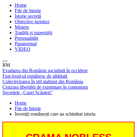
Home
File de Istorie
Istorie secretă
Obiective turistice
Mistere
Tradiții și superstiții
Personalități
Paranormal
VIDEO
RM
Evadarea din România socialistă în occident
Fast-food-ul românesc de altădată
Colectivizarea în stil stalinist din România
Cenzura libertății de exprimare în comunism
Secretele „Casei Scânteii”
Home
File de Istorie
Invenții românești care au schimbat istoria