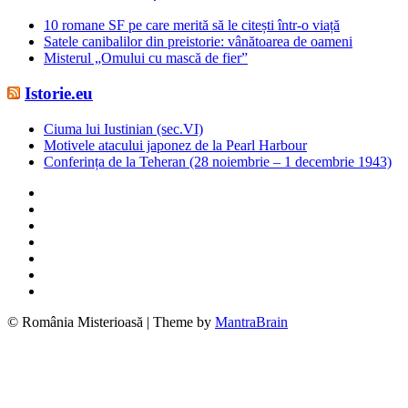
10 romane SF pe care merită să le citești într-o viață
Satele canibalilor din preistorie: vânătoarea de oameni
Misterul „Omului cu mască de fier”
Istorie.eu
Ciuma lui Iustinian (sec.VI)
Motivele atacului japonez de la Pearl Harbour
Conferința de la Teheran (28 noiembrie – 1 decembrie 1943)
© România Misterioasă | Theme by
MantraBrain