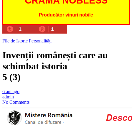
CRAMA NOBLESS
Producător vinuri nobile
1
1
File de Istorie
Personalități
Invenții românești care au
schimbat istoria
5 (3)
6 ani ago
admin
No Comments