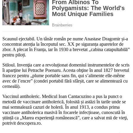
Scaunul ejectabil. Un tânăr român pe nume Anastase Dragomir și-a
concentrat atenția la începutul sec. XX pe siguranța aparetelor de
zbor. A plecat în Franța, iar în 1930 a brevetat „cabina catapultabilă”
pentru piloți.
Stiloul. Invenţia care a revoluționat domeniul instrumentelor de scris
îi aparţine lui Petrache Poenaru. Acesta obţine în anul 1827 brevetul
francez pentru „plume portable sans fin, qui s’alimente elle-même
avec de l’encre” (condei portabil fără sfârșit, care se alimentează cu
cerneală).
Vaccinul antiholeric. Medicul Ioan Cantacuzino a pus la punct o
metodă de vaccinare antiholerică, folosită și astăzi în tarile unde se
mai semnalează cazuri de holeră. În anul 1913, a condus prima
vaccinare antiholerica masivă în focarele infecțioase, cunoscută în
știință ca „Marea experienţă românească”, care a salvat mii de vieţi,
potrivit descopera.ro.