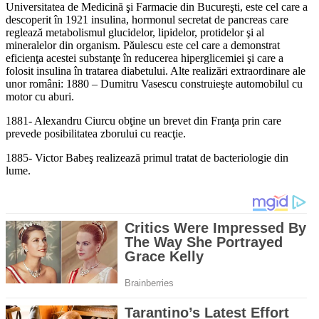
Universitatea de Medicină şi Farmacie din Bucureşti, este cel care a
descoperit în 1921 insulina, hormonul secretat de pancreas care
reglează metabolismul glucidelor, lipidelor, protidelor şi al
mineralelor din organism. Păulescu este cel care a demonstrat
eficienţa acestei substanţe în reducerea hiperglicemiei şi care a
folosit insulina în tratarea diabetului. Alte realizări extraordinare ale
unor români: 1880 – Dumitru Vasescu construieşte automobilul cu
motor cu aburi.
1881- Alexandru Ciurcu obţine un brevet din Franţa prin care
prevede posibilitatea zborului cu reacţie.
1885- Victor Babeş realizează primul tratat de bacteriologie din
lume.